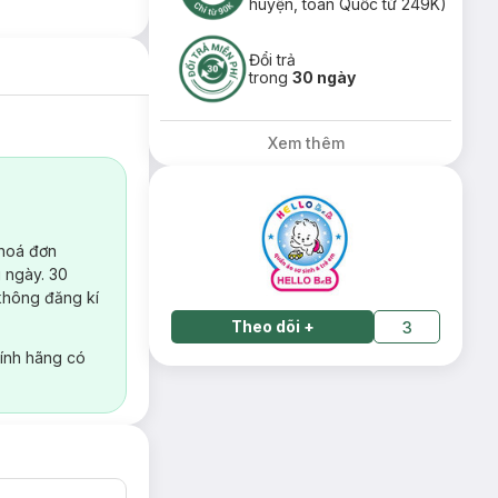
huyện, toàn Quốc từ 249K)
Đổi trả
trong
30 ngày
Xem thêm
 hoá đơn
 ngày. 30
không đăng kí
Theo dõi
+
3
ính hãng có