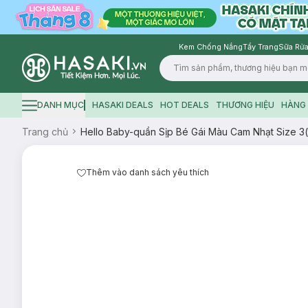
Kem Chống Nắng
Tẩy Trang
Sữa Rửa
Logo
DANH MỤC
HASAKI DEALS
HOT DEALS
THƯƠNG HIỆU
HÀNG 
Hamburger icon
Trang chủ
Hello Baby-quần Sịp Bé Gái Màu Cam Nhạt Size 3
Thêm vào danh sách yêu thích