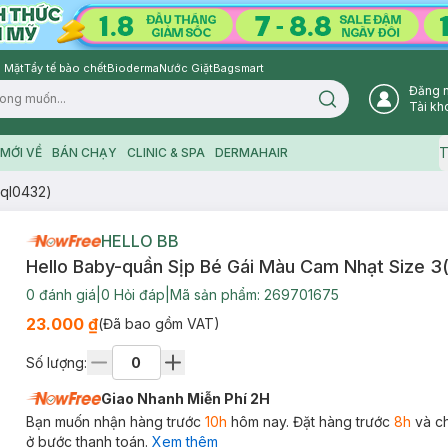
 Mặt
Tẩy tế bào chết
Bioderma
Nước Giặt
Bagsmart
Đăng 
Search icon
Tài kh
T
MỚI VỀ
BÁN CHẠY
CLINIC & SPA
DERMAHAIR
(ql0432)
HELLO BB
Hello Baby-quần Sịp Bé Gái Màu Cam Nhạt Size 3
0
đánh giá
|
0
Hỏi đáp
|
Mã sản phẩm:
269701675
23.000 ₫
(Đã bao gồm VAT)
Số lượng:
Giao Nhanh Miễn Phí 2H
Bạn muốn nhận hàng trước
10h
hôm nay. Đặt hàng trước
8h
và c
ở bước thanh toán.
Xem thêm