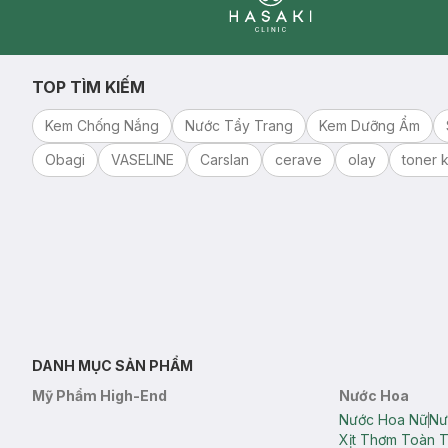
Clinic
TOP TÌM KIẾM
Kem Chống Nắng
Nước Tẩy Trang
Kem Dưỡng Ẩm
Obagi
VASELINE
Carslan
cerave
olay
toner k
DANH MỤC SẢN PHẨM
Mỹ Phẩm High-End
Nước Hoa
Nước Hoa Nữ
Nư
Xịt Thơm Toàn 