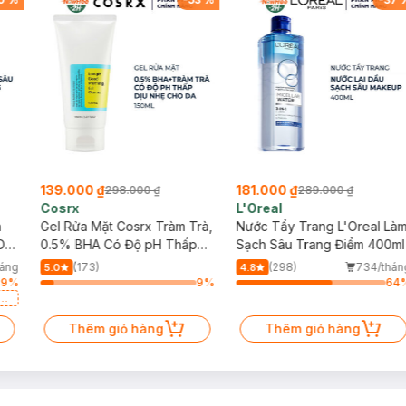
139.000 ₫
181.000 ₫
298.000 ₫
289.000 ₫
Cosrx
L'Oreal
h
Gel Rửa Mặt Cosrx Tràm Trà,
Nước Tẩy Trang L'Oreal Là
Da
0.5% BHA Có Độ pH Thấp
Sạch Sâu Trang Điểm 400ml
150ml
háng
(173)
(298)
734/thán
5.0
4.8
39
%
9
%
64
a
Thêm giỏ hàng
Thêm giỏ hàng