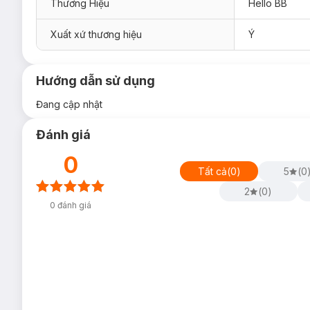
Thương Hiệu
Hello BB
Xuất xứ thương hiệu
Ý
Hướng dẫn sử dụng
Đang cập nhật
Đánh giá
0
Tất cả
(
0
)
5
(
0
2
(
0
)
0
đánh giá