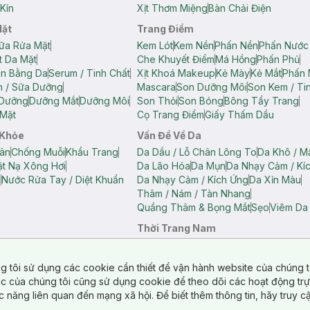
Kín
Xịt Thơm Miệng
Bàn Chải Điện
Mặt
Trang Điểm
ữa Rửa Mặt
Kem Lót
Kem Nền
Phấn Nền
Phấn Nước
t Da Mặt
Che Khuyết Điểm
Má Hồng
Phấn Phủ
ân Bằng Da
Serum / Tinh Chất
Xịt Khoá Makeup
Kẻ Mày
Kẻ Mắt
Phấn 
n / Sữa Dưỡng
Mascara
Son Dưỡng Môi
Son Kem / Tin
 Dưỡng
Dưỡng Mắt
Dưỡng Môi
Son Thỏi
Son Bóng
Bông Tẩy Trang
Mặt
Cọ Trang Điểm
Giấy Thấm Dầu
 Khỏe
Vấn Đề Về Da
ân
Chống Muỗi
Khẩu Trang
Da Dầu / Lỗ Chân Lông To
Da Khô / M
t Nạ Xông Hơi
Da Lão Hóa
Da Mụn
Da Nhạy Cảm / Kí
g
Nước Rửa Tay / Diệt Khuẩn
Da Nhạy Cảm / Kích Ứng
Da Xỉn Màu
Thâm / Nám / Tàn Nhang
Quầng Thâm & Bọng Mắt
Sẹo
Viêm Da
Thời Trang Nam
ữ
Áo Hai Dây Nữ
Áo Polo Nữ
Áo Polo Nam
Áo Thun Nam
Áo Tank T
Tank Top Nữ
Quần Dài Nữ
Quần Lót Nam
Quần Short Nam
g tôi sử dụng các cookie cần thiết để vận hành website của chúng t
n Short Nữ
tác của chúng tôi cũng sử dụng cookie để theo dõi các hoạt động tr
c năng liên quan đến mạng xã hội. Để biết thêm thông tin, hãy truy 
o Chéo
Túi Du Lịch