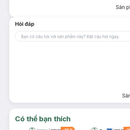
Sản p
Hỏi đáp
Sả
Có thể bạn thích
-
38
%
-
38
%
-
3