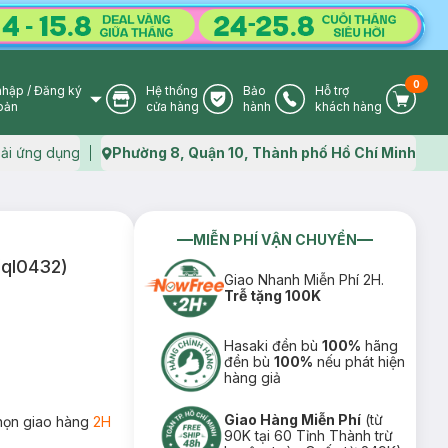
0
nhập
/
Đăng ký
Hệ thống
Bảo
Hỗ trợ
User Icon
Store Icon
Warranty Icon
Phone Icon
Cart I
oản
cửa hàng
hành
khách hàng
ải ứng dụng
Phường 8, Quận 10, Thành phố Hồ Chí Minh
Map icon
MIỄN PHÍ VẬN CHUYỂN
(ql0432)
Giao Nhanh Miễn Phí 2H.
Trễ tặng 100K
Hasaki đền bù
100%
hãng
đền bù
100%
nếu phát hiện
hàng giả
Giao Hàng Miễn Phí
(từ
họn giao hàng
2H
90K tại 60 Tỉnh Thành trừ