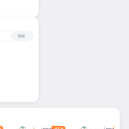
Gửi
%
-
57
%
-
40
%