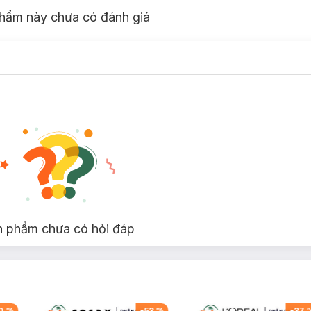
hẩm này chưa có đánh giá
n phẩm chưa có hỏi đáp
0
%
-
53
%
-
37