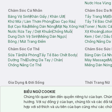
Nước Hoa Vùng 
Chăm Sóc Cá Nhân
Chăm Sóc Da 
Băng Vệ Sinh
Khăn Giấy / Khăn Ướt
Tẩy Trang Mặt
S
Khử Mùi / Làm Thơm Phòng
Dao Cạo Râu
Tẩy Tế Bào Chế
Bọt Cạo Râu
Miếng Dán Nóng
Mặt Nạ Xông Hơi
Toner / Nước C
Nước Rửa Tay / Diệt Khuẩn
Chống Muỗi
Xịt Khoáng
Lotio
Dung Dịch Vệ Sinh
Miếng Dán Ngực
Kem / Gel / Dầu
Bông / Mút Trang Điểm
Chống Nắng Da 
Chăm Sóc Cơ Thể
Chăm Sóc Sức
Sữa Tắm
Xà Phòng
Tẩy Tế Bào Chết Body
Băng Dán Cá Nh
Dưỡng Thể
Dưỡng Da Tay / Chân
Máy Massage
Mặ
Chống Nắng Cơ Thể
Miếng Dán Nón
Gia Dụng & Đời Sống
Thời Trang Nữ
Khăn Tắm
Bông Tắm / Phụ Kiện Tắm
Áo Crop Top N
Notice about cookies usage
Cookie Consent
BIỂU NGỮ COOKIE
Phụ Kiện Điện Thoại
Quạt Cầm Tay / Quạt Mini
Áo Thun Nữ
Áo 
Chúng tôi quan tâm đến quyền riêng tư của bạn. Chún
Khử Mùi / Làm Thơm Phòng
Nước Giặt
Nước Xả
Quần Lót Nữ
Quầ
hướng. Với sự đồng ý của bạn, chúng tôi và các đối 
Balo
Túi Xách
hợp với sở thích và ưu tiên của bạn cũng như các chứ
Balo Laptop
Balo Du Lịch
Túi Tote
Túi Đe