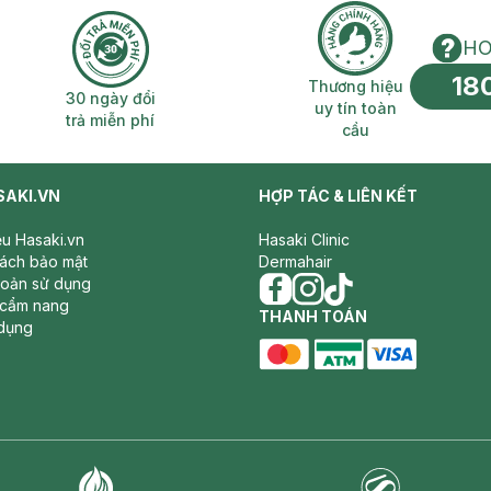
HO
18
n phí 2H
30 ngày đổi trả miễn phí
Thương hiệu uy 
Thương hiệu
30 ngày đổi
uy tín toàn
trả miễn phí
cầu
SAKI.VN
HỢP TÁC & LIÊN KẾT
iệu Hasaki.vn
Hasaki Clinic
sách bảo mật
Dermahair
hoản sử dụng
 cẩm nang
facebook
THANH TOÁN
instagram
tiktok
dụng
master card
ATM card
visa card