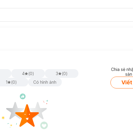
Chia sẻ nh
)
4
(
0
)
3
(
0
)
sản
Viết
1
(
0
)
Có hình ảnh