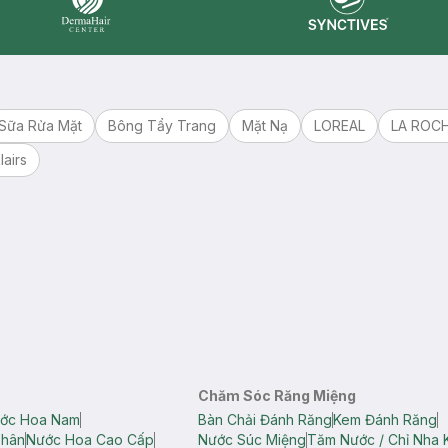
Synctives
Dermahair
Sữa Rửa Mặt
Bông Tẩy Trang
Mặt Nạ
LOREAL
LA ROC
lairs
Chăm Sóc Răng Miệng
ớc Hoa Nam
Bàn Chải Đánh Răng
Kem Đánh Răng
Thân
Nước Hoa Cao Cấp
Nước Súc Miệng
Tăm Nước / Chỉ Nha 