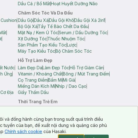
Dầu Cá / Bổ Mắt
Hoạt Huyết Dưỡng Não
Chăm Sóc Tóc Và Da Đầu
 Cushion
Dầu Gội
Dầu Xả
Dầu Gội Khô
Dầu Gội Xả 2in1
Bộ Gội Xả
Tẩy Tế Bào Chết Da Đầu
Mắt
Mặt Nạ / Kem Ủ Tóc
Serum / Dầu Dưỡng Tóc
t
Xịt Dưỡng Tóc
Thuốc Nhuộm Tóc
Sản Phẩm Tạo Kiểu Tóc
Lược
Máy Tạo Kiểu Tóc
Bộ Chăm Sóc Tóc
Hỗ Trợ Làm Đẹp
ất Nước
Làm Đẹp Da
Làm Đẹp Tóc
Hỗ Trợ Giảm Cân
ch Ứng
Vitamin / Khoáng Chất
Bông / Mút Trang Điểm
Cọ Trang Điểm
Bấm Mi
Mi Giả
Miếng Dán Kích Mí
Nhíp / Dao Cạo
 Cơ Địa
Giấy Thấm Dầu
Thời Trang Trẻ Em
op Nam
Áo Dây Trẻ Em
Áo Thun Trẻ Em
Áo Sát Nách Trẻ Em
Quần Short Trẻ Em
ôi và đồng hành cùng bạn trong suốt quá trình điều
ực tuyến của bạn, đề xuất nội dung và quảng cáo phù
cập
Chính sách cookie
của Hasaki.