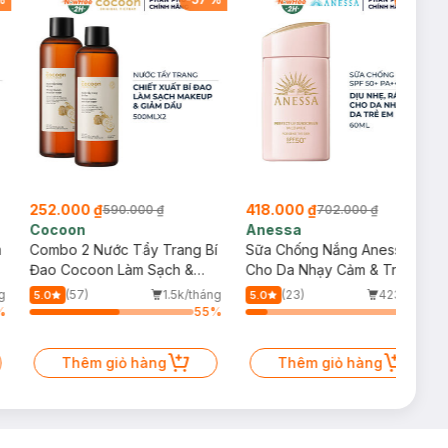
252.000 ₫
418.000 ₫
590.000 ₫
702.000 ₫
Cocoon
Anessa
m
Combo 2 Nước Tẩy Trang Bí
Sữa Chống Nắng Anessa
Đao Cocoon Làm Sạch &
Cho Da Nhạy Cảm & Trẻ Em
Giảm Dầu 500ml
60ml (Mới)
g
(57)
1.5k/tháng
(23)
423/tháng
5.0
5.0
%
55
%
13
%
Thêm giỏ hàng
Thêm giỏ hàng