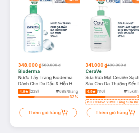
348.000 ₫
341.000 ₫
560.000 ₫
490.000 ₫
Bioderma
CeraVe
rma
Nước Tẩy Trang Bioderma
Sữa Rửa Mặt CeraVe Sạc
m
Dành Cho Da Dầu & Hỗn Hợp
Sâu Cho Da Thường Đến 
500ml
Dầu 473ml
/tháng
(228)
688/tháng
(116)
1.5k/t
4.9
4.9
32
%
32
%
Bill Cerave 299K Tặng Sữa Rử
Mặt Cerave 30ml (SL có hạn)
Thêm giỏ hàng
Thêm giỏ hàng