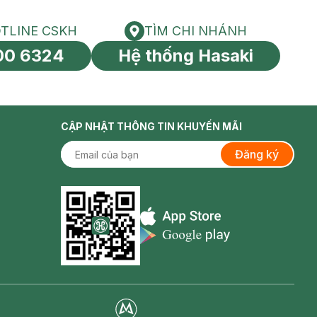
TLINE CSKH
TÌM CHI NHÁNH
HOTLINE CSKH
Tìm chi nhánh
00 6324
Hệ thống Hasaki
tín toàn cầu
CẬP NHẬT THÔNG TIN KHUYẾN MÃI
Đăng ký
Appstore icon
Goolge Play icon