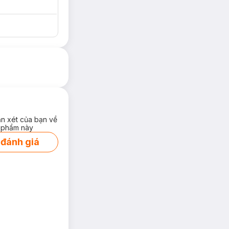
ận xét của bạn về
 phẩm này
 đánh giá