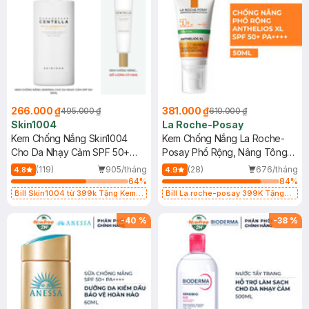
266.000 ₫
381.000 ₫
495.000 ₫
610.000 ₫
Skin1004
La Roche-Posay
Kem Chống Nắng Skin1004
Kem Chống Nắng La Roche-
Cho Da Nhạy Cảm SPF 50+
Posay Phổ Rộng, Nâng Tông
50ml
Kiềm Dầu 50ml
(119)
905/tháng
(28)
676/tháng
4.8
4.9
64
%
84
%
Bill Skin1004 từ 399k Tặng Kem
Bill La roche-posay 399K Tặng
Chống Nắng Cho Da Nhạy Cảm
Gel rửa mặt da dầu nhạy cảm 50ml
SPF 50+ 20ml (SL Có Hạn)
(SL có hạn)
-
40
%
-
38
%