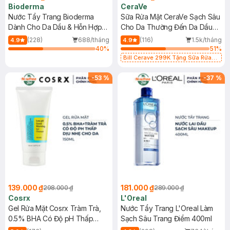
Bioderma
CeraVe
Nước Tẩy Trang Bioderma
Sữa Rửa Mặt CeraVe Sạch Sâu
Dành Cho Da Dầu & Hỗn Hợp
Cho Da Thường Đến Da Dầu
500ml
473ml
(228)
688/tháng
(116)
1.5k/tháng
4.9
4.9
40
%
51
%
Bill Cerave 299K Tặng Sữa Rửa
Mặt Cerave 30ml (SL có hạn)
-
53
%
-
37
%
139.000 ₫
181.000 ₫
298.000 ₫
289.000 ₫
Cosrx
L'Oreal
Gel Rửa Mặt Cosrx Tràm Trà,
Nước Tẩy Trang L'Oreal Làm
0.5% BHA Có Độ pH Thấp
Sạch Sâu Trang Điểm 400ml
150ml