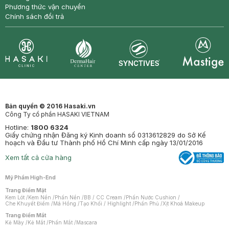
Phương thức vận chuyển
Chính sách đổi trả
Synctives
Clinic
Dermahair
Mastige
Bản quyền © 2016 Hasaki.vn
Công Ty cổ phần HASAKI VIETNAM
Hotline:
1800 6324
Giấy chứng nhận Đăng ký Kinh doanh số 0313612829 do Sở Kế
hoạch và Đầu tư Thành phố Hồ Chí Minh cấp ngày 13/01/2016
Xem tất cả cửa hàng
Mỹ Phẩm High-End
Trang Điểm Mặt
Kem Lót
/
Kem Nền
/
Phấn Nền
/
BB / CC Cream
/
Phấn Nước Cushion
/
Che Khuyết Điểm
/
Má Hồng
/
Tạo Khối / Highlight
/
Phấn Phủ
/
Xịt Khoá Makeup
Trang Điểm Mắt
Kẻ Mày
/
Kẻ Mắt
/
Phấn Mắt
/
Mascara