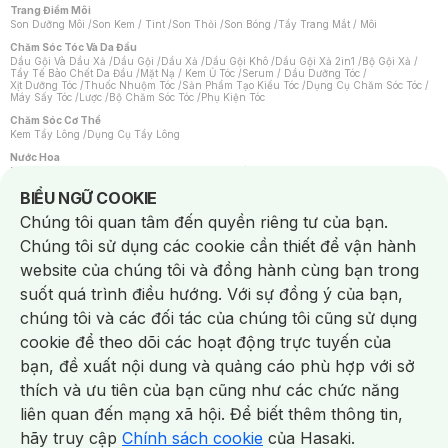
Trang Điểm Môi
Son Dưỡng Môi
/
Son Kem / Tint
/
Son Thỏi
/
Son Bóng
/
Tẩy Trang Mắt / Môi
Chăm Sóc Tóc Và Da Đầu
Dầu Gội Và Dầu Xả
/
Dầu Gội
/
Dầu Xả
/
Dầu Gội Khô
/
Dầu Gội Xả 2in1
/
Bộ Gội Xả
/
Tẩy Tế Bào Chết Da Đầu
/
Mặt Nạ / Kem Ủ Tóc
/
Serum / Dầu Dưỡng Tóc
/
Xịt Dưỡng Tóc
/
Thuốc Nhuộm Tóc
/
Sản Phẩm Tạo Kiểu Tóc
/
Dụng Cụ Chăm Sóc Tóc
/
Máy Sấy Tóc
/
Lược
/
Bộ Chăm Sóc Tóc
/
Phụ Kiện Tóc
Chăm Sóc Cơ Thể
Kem Tẩy Lông
/
Dụng Cụ Tẩy Lông
Nước Hoa
Nước Hoa Nữ
/
Nước Hoa Nam
/
Nước Hoa Cao Cấp
/
Xịt Thơm Toàn Thân
/
Nước Hoa Vùng Kín
Notice about cookies usage
BIỂU NGỮ COOKIE
Chăm Sóc Cá Nhân
Chúng tôi quan tâm đến quyền riêng tư của bạn.
Chống Muỗi
/
Khẩu Trang
/
Máy Massage
/
Mặt Nạ Xông Hơi
/
Nước Rửa Tay
/
Sản Phẩm Chăm Sóc Khác
/
Bàn Chải Đánh Răng
/
Bàn Chải Điện
/
Chúng tôi sử dụng các cookie cần thiết để vận hành
Hỗ Trợ Trắng Răng
/
Kem Đánh Răng
/
Máy Tăm Nước
/
Nước Súc Miệng
/
Tăm / Chỉ Nha Khoa
/
Xịt Thơm Miệng
/
Dung Dịch Vệ Sinh
/
Dưỡng Vùng Kín
/
website của chúng tôi và đồng hành cùng bạn trong
Khăn Ướt Vệ Sinh Vùng Kín
/
Băng Vệ Sinh
/
Tampon
/
Bọt Cạo Râu
/
Dao Cạo Râu
/
Máy Cạo Râu
suốt quá trình điều hướng. Với sự đồng ý của bạn,
Vấn Đề Về Da
chúng tôi và các đối tác của chúng tôi cũng sử dụng
Da Dầu / Lỗ Chân Lông To
/
Da Khô / Mất Nước
/
Da Lão Hóa
/
Da Mụn
/
Da Nhạy Cảm / Kích Ứng
/
Da Xỉn Màu
/
Thâm / Nám / Tàn Nhang
/
cookie để theo dõi các hoạt động trực tuyến của
Quầng Thâm & Bọng Mắt
/
Sẹo
/
Viêm Da Cơ Địa
bạn, đề xuất nội dung và quảng cáo phù hợp với sở
Dụng Cụ / Phụ Kiện Chăm Sóc Da
Chat i
Bông Tẩy Trang
/
Khăn Lau Mặt Khô
/
Dụng Cụ / Máy Rửa Mặt
/
Máy Chăm Sóc Da
/
thích và ưu tiên của bạn cũng như các chức năng
Dụng Cụ Chăm Sóc Khác
liên quan đến mạng xã hội. Để biết thêm thông tin,
hãy truy cập
Chính sách cookie
của Hasaki.