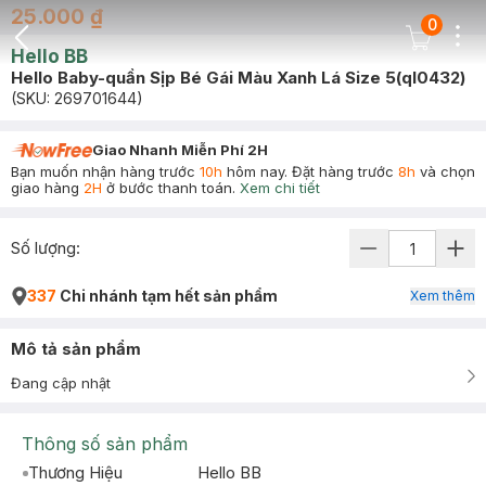
25.000 ₫
0
Dots
Cart Icon
Hello BB
Back Icon
Hello Baby-quần Sịp Bé Gái Màu Xanh Lá Size 5(ql0432)
(SKU:
269701644
)
Giao Nhanh Miễn Phí 2H
Bạn muốn nhận hàng trước
10h
hôm nay. Đặt hàng trước
8h
và chọn
giao hàng
2H
ở bước thanh toán.
Xem chi tiết
Số lượng:
337
Chi nhánh tạm hết sản phẩm
Xem thêm
Mô tả sản phẩm
Đang cập nhật
Thông số sản phẩm
Thương Hiệu
Hello BB