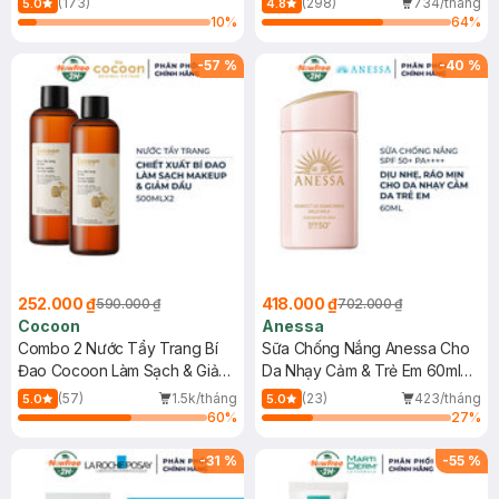
(173)
(298)
734/tháng
5.0
4.8
10
%
64
%
-
57
%
-
40
%
252.000 ₫
418.000 ₫
590.000 ₫
702.000 ₫
Cocoon
Anessa
Combo 2 Nước Tẩy Trang Bí
Sữa Chống Nắng Anessa Cho
Đao Cocoon Làm Sạch & Giảm
Da Nhạy Cảm & Trẻ Em 60ml
Dầu 500ml
(Mới)
(57)
1.5k/tháng
(23)
423/tháng
5.0
5.0
60
%
27
%
-
31
%
-
55
%