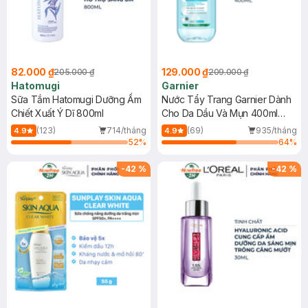
82.000 ₫
129.000 ₫
205.000 ₫
209.000 ₫
Hatomugi
Garnier
Sữa Tắm Hatomugi Dưỡng Ẩm
Nước Tẩy Trang Garnier Dành
Chiết Xuất Ý Dĩ 800ml
Cho Da Dầu Và Mụn 400ml
(Mới)
(123)
714/tháng
(69)
935/tháng
4.9
4.9
52
%
64
%
-
42
%
-
42
%