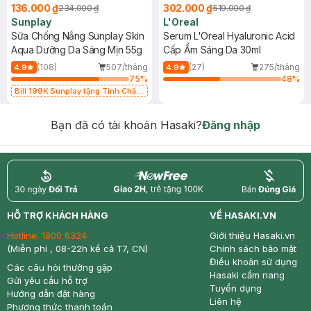
136.000 ₫
302.000 ₫
234.000 ₫
519.000 ₫
Sunplay
L'Oreal
Sữa Chống Nắng Sunplay Skin
Serum L'Oreal Hyaluronic Acid
Aqua Dưỡng Da Sáng Mịn 55g
Cấp Ẩm Sáng Da 30ml
(108)
507/tháng
(27)
275/tháng
4.9
4.9
75
%
48
%
Bill 199K Sunplay tặng Tinh Chất
Chống Nắng 7g trị giá 30K (SL có
hạn)
Bạn đã có tài khoản Hasaki?
Đăng nhập
return
nowfree
price
HỖ TRỢ KHÁCH HÀNG
VỀ HASAKI.VN
Hotline:
1800 6324
Giới thiệu Hasaki.vn
(Miễn phí , 08-22h kể cả T7, CN)
Chính sách bảo mật
Điều khoản sử dụng
Các câu hỏi thường gặp
Hasaki cẩm nang
Gửi yêu cầu hỗ trợ
Tuyển dụng
Hướng dẫn đặt hàng
Liên hệ
Phương thức thanh toán