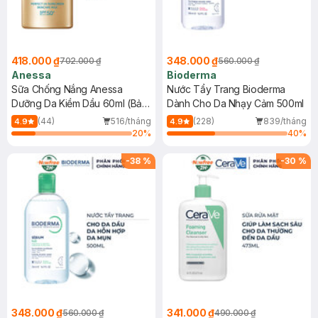
418.000 ₫
348.000 ₫
702.000 ₫
560.000 ₫
Anessa
Bioderma
Sữa Chống Nắng Anessa
Nước Tẩy Trang Bioderma
Dưỡng Da Kiềm Dầu 60ml (Bản
Dành Cho Da Nhạy Cảm 500ml
Mới)
(44)
516/tháng
(228)
839/tháng
4.9
4.9
20
%
40
%
-
38
%
-
30
%
348.000 ₫
341.000 ₫
560.000 ₫
490.000 ₫