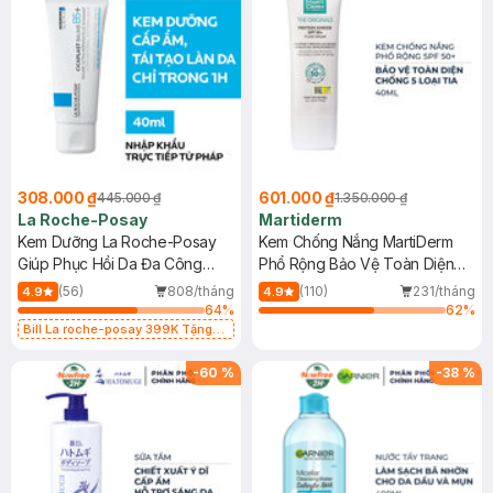
308.000 ₫
601.000 ₫
445.000 ₫
1.350.000 ₫
La Roche-Posay
Martiderm
Kem Dưỡng La Roche-Posay
Kem Chống Nắng MartiDerm
Giúp Phục Hồi Da Đa Công
Phổ Rộng Bảo Vệ Toàn Diện
Dụng 40ml
40ml
(56)
808/tháng
(110)
231/tháng
4.9
4.9
64
%
62
%
Bill La roche-posay 399K Tặng
Gel rửa mặt da dầu nhạy cảm 50ml
(SL có hạn)
-
60
%
-
38
%