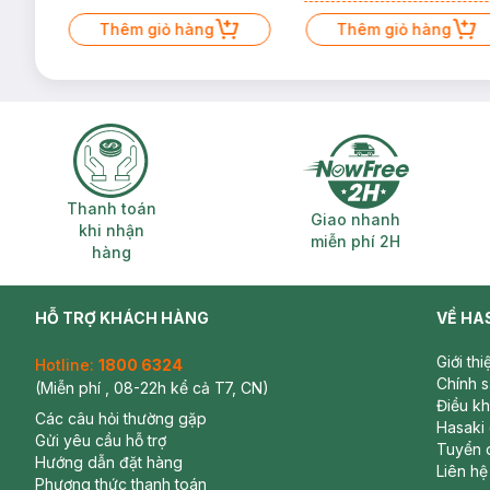
Mặt Cerave 30ml (SL có hạn)
Thêm giỏ hàng
Thêm giỏ hàng
Thanh toán khi nhận hàng
Giao nhanh miễ
Thanh toán
Giao nhanh
khi nhận
miễn phí 2H
hàng
HỖ TRỢ KHÁCH HÀNG
VỀ HA
Giới th
Hotline:
1800 6324
Chính 
(Miễn phí , 08-22h kể cả T7, CN)
Điều k
Các câu hỏi thường gặp
Hasaki
Gửi yêu cầu hỗ trợ
Tuyển 
Hướng dẫn đặt hàng
Liên hệ
Phương thức thanh toán