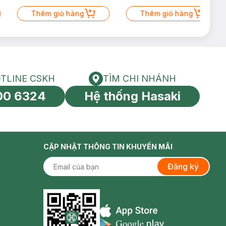
Thêm giỏ hàng
Thêm giỏ hàng
TLINE CSKH
TÌM CHI NHÁNH
HOTLINE CSKH
Tìm chi nhánh
00 6324
Hệ thống Hasaki
tín toàn cầu
CẬP NHẬT THÔNG TIN KHUYẾN MÃI
Đăng ký
Appstore icon