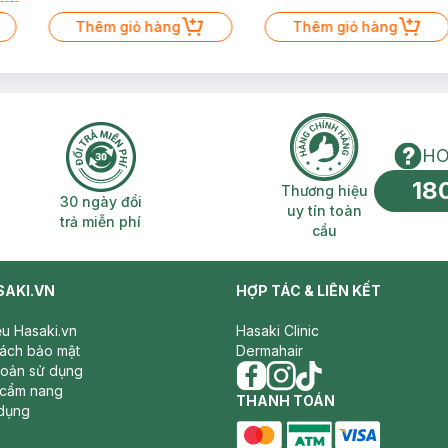
Thêm giỏ hàng
Thêm giỏ hàng
HO
18
n phí 2H
30 ngày đổi trả miễn phí
Thương hiệu uy 
Thương hiệu
30 ngày đổi
uy tín toàn
trả miễn phí
cầu
SAKI.VN
HỢP TÁC & LIÊN KẾT
iệu Hasaki.vn
Hasaki Clinic
sách bảo mật
Dermahair
hoản sử dụng
 cẩm nang
facebook
THANH TOÁN
instagram
tiktok
dụng