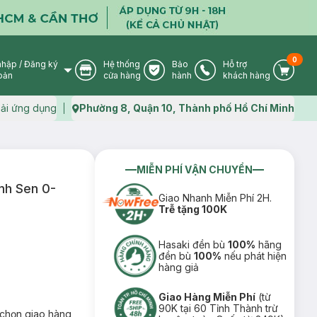
0
nhập
/
Đăng ký
Hệ thống
Bảo
Hỗ trợ
User Icon
Store Icon
Warranty Icon
Phone Icon
Cart I
oản
cửa hàng
hành
khách hàng
ải ứng dụng
Phường 8, Quận 10, Thành phố Hồ Chí Minh
Map icon
MIỄN PHÍ VẬN CHUYỂN
nh Sen 0-
Giao Nhanh Miễn Phí 2H.
Trễ tặng 100K
Hasaki đền bù
100%
hãng
đền bù
100%
nếu phát hiện
hàng giả
Giao Hàng Miễn Phí
(từ
90K tại 60 Tỉnh Thành trừ
chọn giao hàng