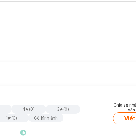
Chia sẻ nh
)
4
(
0
)
3
(
0
)
sản
Viết
1
(
0
)
Có hình ảnh