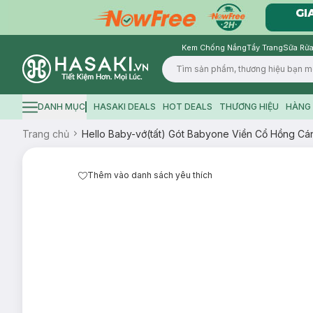
Kem Chống Nắng
Tẩy Trang
Sữa Rửa
Logo
DANH MỤC
HASAKI DEALS
HOT DEALS
THƯƠNG HIỆU
HÀNG 
Hamburger icon
Trang chủ
Hello Baby-vớ(tất) Gót Babyone Viền Cổ Hồng C
Thêm vào danh sách yêu thích