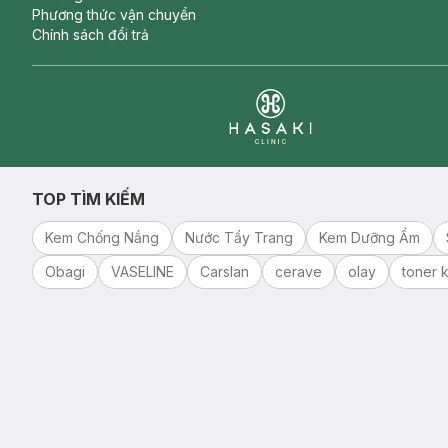
Phương thức vận chuyển
Chính sách đổi trả
Clinic
TOP TÌM KIẾM
Kem Chống Nắng
Nước Tẩy Trang
Kem Dưỡng Ẩm
Obagi
VASELINE
Carslan
cerave
olay
toner k