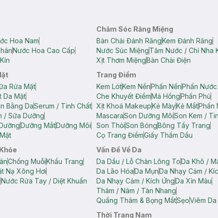
Chăm Sóc Răng Miệng
ớc Hoa Nam
Bàn Chải Đánh Răng
Kem Đánh Răng
Thân
Nước Hoa Cao Cấp
Nước Súc Miệng
Tăm Nước / Chỉ Nha 
Kín
Xịt Thơm Miệng
Bàn Chải Điện
Mặt
Trang Điểm
ữa Rửa Mặt
Kem Lót
Kem Nền
Phấn Nền
Phấn Nước
t Da Mặt
Che Khuyết Điểm
Má Hồng
Phấn Phủ
ân Bằng Da
Serum / Tinh Chất
Xịt Khoá Makeup
Kẻ Mày
Kẻ Mắt
Phấn 
n / Sữa Dưỡng
Mascara
Son Dưỡng Môi
Son Kem / Tin
 Dưỡng
Dưỡng Mắt
Dưỡng Môi
Son Thỏi
Son Bóng
Bông Tẩy Trang
Mặt
Cọ Trang Điểm
Giấy Thấm Dầu
 Khỏe
Vấn Đề Về Da
ân
Chống Muỗi
Khẩu Trang
Da Dầu / Lỗ Chân Lông To
Da Khô / M
t Nạ Xông Hơi
Da Lão Hóa
Da Mụn
Da Nhạy Cảm / Kí
g
Nước Rửa Tay / Diệt Khuẩn
Da Nhạy Cảm / Kích Ứng
Da Xỉn Màu
Thâm / Nám / Tàn Nhang
Quầng Thâm & Bọng Mắt
Sẹo
Viêm Da
Thời Trang Nam