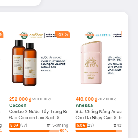
%
-
57
%
-
40
%
252.000 ₫
418.000 ₫
590.000 ₫
702.000 ₫
Cocoon
Anessa
m
Combo 2 Nước Tẩy Trang Bí
Sữa Chống Nắng Anessa
Đao Cocoon Làm Sạch &
Cho Da Nhạy Cảm & Trẻ Em
Giảm Dầu 500ml
60ml (Mới)
g
(57)
1.5k/tháng
(23)
423/tháng
5.0
5.0
%
80
%
80
%