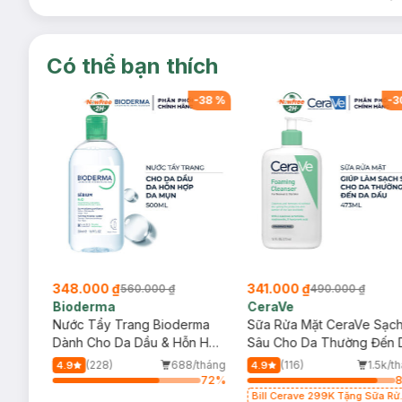
Có thể bạn thích
-
38
%
-
38
%
-
3
348.000 ₫
341.000 ₫
560.000 ₫
490.000 ₫
Bioderma
CeraVe
rma
Nước Tẩy Trang Bioderma
Sữa Rửa Mặt CeraVe Sạc
m
Dành Cho Da Dầu & Hỗn Hợp
Sâu Cho Da Thường Đến 
500ml
Dầu 473ml
/tháng
(228)
688/tháng
(116)
1.5k/t
4.9
4.9
72
%
72
%
Bill Cerave 299K Tặng Sữa Rử