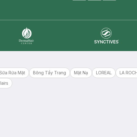
master card
ATM card
visa card
Synctives
Dermahair
Sữa Rửa Mặt
Bông Tẩy Trang
Mặt Nạ
LOREAL
LA ROC
lairs