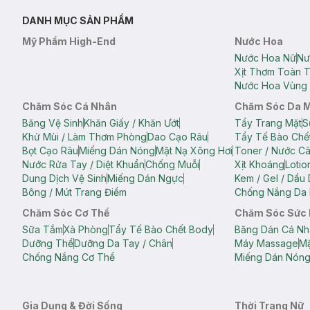
DANH MỤC SẢN PHẨM
Mỹ Phẩm High-End
Nước Hoa
Nước Hoa Nữ
Nư
Xịt Thơm Toàn 
Nước Hoa Vùng 
Chăm Sóc Cá Nhân
Chăm Sóc Da 
Băng Vệ Sinh
Khăn Giấy / Khăn Ướt
Tẩy Trang Mặt
S
Khử Mùi / Làm Thơm Phòng
Dao Cạo Râu
Tẩy Tế Bào Chế
Bọt Cạo Râu
Miếng Dán Nóng
Mặt Nạ Xông Hơi
Toner / Nước C
Nước Rửa Tay / Diệt Khuẩn
Chống Muỗi
Xịt Khoáng
Lotio
Dung Dịch Vệ Sinh
Miếng Dán Ngực
Kem / Gel / Dầu
Bông / Mút Trang Điểm
Chống Nắng Da 
Chăm Sóc Cơ Thể
Chăm Sóc Sức
Sữa Tắm
Xà Phòng
Tẩy Tế Bào Chết Body
Băng Dán Cá Nh
Dưỡng Thể
Dưỡng Da Tay / Chân
Máy Massage
Mặ
Chống Nắng Cơ Thể
Miếng Dán Nón
Gia Dụng & Đời Sống
Thời Trang Nữ