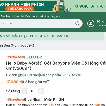
 Mặt
Tẩy tế bào chết
Bioderma
Nước Giặt
Bagsmart
Đăng 
Search icon
Tài kh
T
MỚI VỀ
BÁN CHẠY
CLINIC & SPA
DERMAHAIR
ánh Sen 0-6m(vo0694)
HELLO BB
Hello Baby-vớ(tất) Gót Babyone Viền Cổ Hồng Cá
6m(vo0694)
0
đánh giá
|
0
Hỏi đáp
|
Mã sản phẩm:
269702686
17.000 ₫
(Đã bao gồm VAT)
Số lượng:
Giao Nhanh Miễn Phí 2H
Bạn muốn nhận hàng trước
10h
ngày mai. Đặt hàng trước
24h
và 