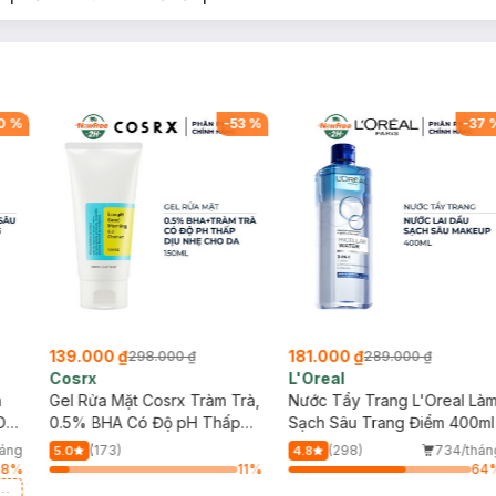
0
%
-
53
%
-
37
139.000 ₫
181.000 ₫
298.000 ₫
289.000 ₫
Cosrx
L'Oreal
h
Gel Rửa Mặt Cosrx Tràm Trà,
Nước Tẩy Trang L'Oreal Là
Da
0.5% BHA Có Độ pH Thấp
Sạch Sâu Trang Điểm 400ml
150ml
háng
(173)
(298)
734/thán
5.0
4.8
88
%
11
%
64
a