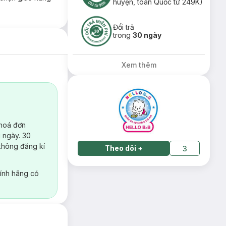
huyện, toàn Quốc từ 249K)
Đổi trả
trong
30 ngày
Xem thêm
 hoá đơn
 ngày. 30
không đăng kí
Theo dõi
+
3
ính hãng có