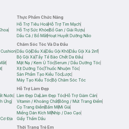
Thực Phẩm Chức Năng
Hỗ Trợ Tiêu Hoá
Hỗ Trợ Tim Mạch
Khoa
Hỗ Trợ Sức Khỏe
Bổ Gan / Giải Rượu
Dầu Cá / Bổ Mắt
Hoạt Huyết Dưỡng Não
Chăm Sóc Tóc Và Da Đầu
 Cushion
Dầu Gội
Dầu Xả
Dầu Gội Khô
Dầu Gội Xả 2in1
Bộ Gội Xả
Tẩy Tế Bào Chết Da Đầu
Mắt
Mặt Nạ / Kem Ủ Tóc
Serum / Dầu Dưỡng Tóc
t
Xịt Dưỡng Tóc
Thuốc Nhuộm Tóc
Sản Phẩm Tạo Kiểu Tóc
Lược
Máy Tạo Kiểu Tóc
Bộ Chăm Sóc Tóc
Hỗ Trợ Làm Đẹp
ất Nước
Làm Đẹp Da
Làm Đẹp Tóc
Hỗ Trợ Giảm Cân
ch Ứng
Vitamin / Khoáng Chất
Bông / Mút Trang Điểm
Cọ Trang Điểm
Bấm Mi
Mi Giả
Miếng Dán Kích Mí
Nhíp / Dao Cạo
 Cơ Địa
Giấy Thấm Dầu
Thời Trang Trẻ Em