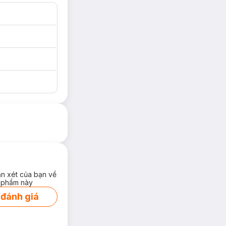
ận xét của bạn về
 phẩm này
 đánh giá