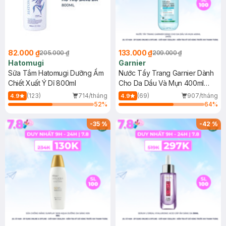
82.000 ₫
133.000 ₫
205.000 ₫
209.000 ₫
Hatomugi
Garnier
Sữa Tắm Hatomugi Dưỡng Ẩm
Nước Tẩy Trang Garnier Dành
Chiết Xuất Ý Dĩ 800ml
Cho Da Dầu Và Mụn 400ml
(Mới)
(123)
714/tháng
(69)
907/tháng
4.9
4.9
52
%
64
%
-
35
%
-
42
%