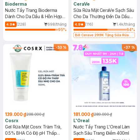
Bioderma
CeraVe
Nước Tẩy Trang Bioderma
Sữa Rửa Mặt CeraVe Sạch Sâu
Dành Cho Da Dầu & Hỗn Hợp
Cho Da Thường Đến Da Dầu
500ml
473ml
(228)
698/tháng
(116)
1.4k/tháng
4.9
4.9
95
%
64
%
Bill Cerave 299K Tặng Sữa Rửa
Mặt Cerave 30ml (SL có hạn)
-
53
%
-
37
%
139.000 ₫
181.000 ₫
298.000 ₫
289.000 ₫
Cosrx
L'Oreal
Gel Rửa Mặt Cosrx Tràm Trà,
Nước Tẩy Trang L'Oreal Làm
0.5% BHA Có Độ pH Thấp
Sạch Sâu Trang Điểm 400ml
150ml