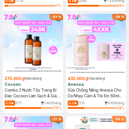
(173)
(298)
734/tháng
5.0
4.8
7
%
64
%
-
53
%
-
38
%
275.000 ₫
432.000 ₫
590.000 ₫
702.000 ₫
Cocoon
Anessa
Combo 2 Nước Tẩy Trang Bí
Sữa Chống Nắng Anessa Cho
Đao Cocoon Làm Sạch & Giảm
Da Nhạy Cảm & Trẻ Em 60ml
Dầu 500ml
(Mới)
(57)
1.4k/tháng
(23)
410/tháng
5.0
5.0
75
%
34
%
-
31
%
-
59
%