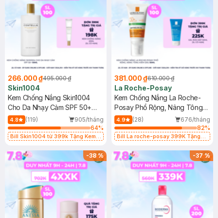
266.000 ₫
381.000 ₫
495.000 ₫
610.000 ₫
Skin1004
La Roche-Posay
Kem Chống Nắng Skin1004
Kem Chống Nắng La Roche-
Cho Da Nhạy Cảm SPF 50+
Posay Phổ Rộng, Nâng Tông
50ml
Kiềm Dầu 50ml
(119)
905/tháng
(28)
676/tháng
4.8
4.9
64
%
82
%
Bill Skin1004 từ 399k Tặng Kem
Bill La roche-posay 399K Tặng
Chống Nắng Cho Da Nhạy Cảm
Gel rửa mặt da dầu nhạy cảm 50ml
SPF 50+ 20ml (SL Có Hạn)
(SL có hạn)
-
38
%
-
37
%