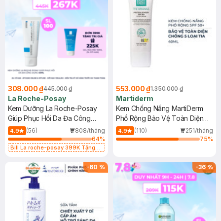
308.000 ₫
553.000 ₫
445.000 ₫
1.350.000 ₫
La Roche-Posay
Martiderm
Kem Dưỡng La Roche-Posay
Kem Chống Nắng MartiDerm
Giúp Phục Hồi Da Đa Công
Phổ Rộng Bảo Vệ Toàn Diện
Dụng 40ml
40ml
(56)
808/tháng
(110)
251/tháng
4.9
4.9
64
%
75
%
Bill La roche-posay 399K Tặng
Gel rửa mặt da dầu nhạy cảm 50ml
(SL có hạn)
-
60
%
-
36
%