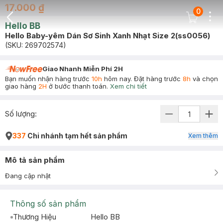
17.000 ₫
0
Dots
Cart Icon
Hello BB
Back Icon
Hello Baby-yêm Dán Sơ Sinh Xanh Nhạt Size 2(ss0056)
(SKU:
269702574
)
Giao Nhanh Miễn Phí 2H
Bạn muốn nhận hàng trước
10h
hôm nay. Đặt hàng trước
8h
và chọn
giao hàng
2H
ở bước thanh toán.
Xem chi tiết
Số lượng:
337
Chi nhánh tạm hết sản phẩm
Xem thêm
Mô tả sản phẩm
Đang cập nhật
Thông số sản phẩm
Thương Hiệu
Hello BB