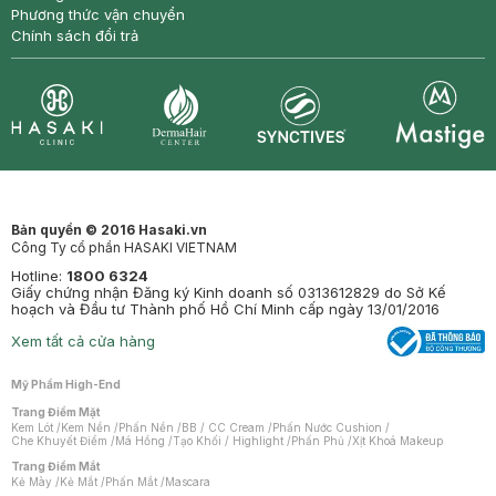
Phương thức vận chuyển
Chính sách đổi trả
Synctives
Clinic
Dermahair
Mastige
Bản quyền © 2016 Hasaki.vn
Công Ty cổ phần HASAKI VIETNAM
Hotline:
1800 6324
Giấy chứng nhận Đăng ký Kinh doanh số 0313612829 do Sở Kế
hoạch và Đầu tư Thành phố Hồ Chí Minh cấp ngày 13/01/2016
Xem tất cả cửa hàng
Mỹ Phẩm High-End
Trang Điểm Mặt
Kem Lót
/
Kem Nền
/
Phấn Nền
/
BB / CC Cream
/
Phấn Nước Cushion
/
Che Khuyết Điểm
/
Má Hồng
/
Tạo Khối / Highlight
/
Phấn Phủ
/
Xịt Khoá Makeup
Trang Điểm Mắt
Kẻ Mày
/
Kẻ Mắt
/
Phấn Mắt
/
Mascara