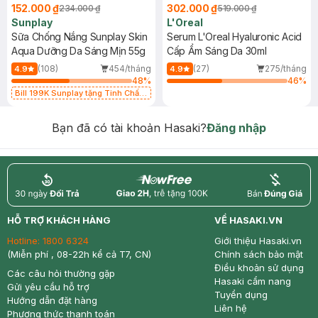
152.000 ₫
302.000 ₫
234.000 ₫
519.000 ₫
Sunplay
L'Oreal
Sữa Chống Nắng Sunplay Skin
Serum L'Oreal Hyaluronic Acid
Aqua Dưỡng Da Sáng Mịn 55g
Cấp Ẩm Sáng Da 30ml
(108)
454/tháng
(27)
275/tháng
4.9
4.9
48
%
46
%
Bill 199K Sunplay tặng Tinh Chất
Chống Nắng 7g trị giá 30K (SL có
hạn)
Bạn đã có tài khoản Hasaki?
Đăng nhập
return
nowfree
price
HỖ TRỢ KHÁCH HÀNG
VỀ HASAKI.VN
Hotline:
1800 6324
Giới thiệu Hasaki.vn
(Miễn phí , 08-22h kể cả T7, CN)
Chính sách bảo mật
Điều khoản sử dụng
Các câu hỏi thường gặp
Hasaki cẩm nang
Gửi yêu cầu hỗ trợ
Tuyển dụng
Hướng dẫn đặt hàng
Liên hệ
Phương thức thanh toán