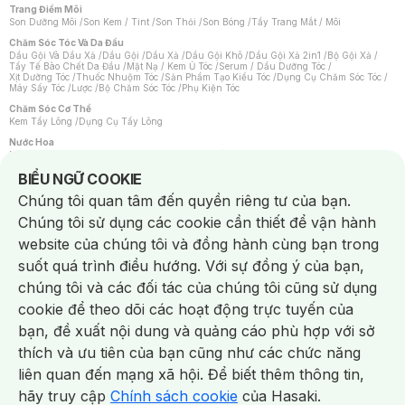
Trang Điểm Môi
Son Dưỡng Môi
/
Son Kem / Tint
/
Son Thỏi
/
Son Bóng
/
Tẩy Trang Mắt / Môi
Chăm Sóc Tóc Và Da Đầu
Dầu Gội Và Dầu Xả
/
Dầu Gội
/
Dầu Xả
/
Dầu Gội Khô
/
Dầu Gội Xả 2in1
/
Bộ Gội Xả
/
Tẩy Tế Bào Chết Da Đầu
/
Mặt Nạ / Kem Ủ Tóc
/
Serum / Dầu Dưỡng Tóc
/
Xịt Dưỡng Tóc
/
Thuốc Nhuộm Tóc
/
Sản Phẩm Tạo Kiểu Tóc
/
Dụng Cụ Chăm Sóc Tóc
/
Máy Sấy Tóc
/
Lược
/
Bộ Chăm Sóc Tóc
/
Phụ Kiện Tóc
Chăm Sóc Cơ Thể
Kem Tẩy Lông
/
Dụng Cụ Tẩy Lông
Nước Hoa
Nước Hoa Nữ
/
Nước Hoa Nam
/
Nước Hoa Cao Cấp
/
Xịt Thơm Toàn Thân
/
Nước Hoa Vùng Kín
Notice about cookies usage
BIỂU NGỮ COOKIE
Chăm Sóc Cá Nhân
Chúng tôi quan tâm đến quyền riêng tư của bạn.
Chống Muỗi
/
Khẩu Trang
/
Máy Massage
/
Mặt Nạ Xông Hơi
/
Nước Rửa Tay
/
Sản Phẩm Chăm Sóc Khác
/
Bàn Chải Đánh Răng
/
Bàn Chải Điện
/
Chúng tôi sử dụng các cookie cần thiết để vận hành
Hỗ Trợ Trắng Răng
/
Kem Đánh Răng
/
Máy Tăm Nước
/
Nước Súc Miệng
/
Tăm / Chỉ Nha Khoa
/
Xịt Thơm Miệng
/
Dung Dịch Vệ Sinh
/
Dưỡng Vùng Kín
/
website của chúng tôi và đồng hành cùng bạn trong
Khăn Ướt Vệ Sinh Vùng Kín
/
Băng Vệ Sinh
/
Tampon
/
Bọt Cạo Râu
/
Dao Cạo Râu
/
Máy Cạo Râu
suốt quá trình điều hướng. Với sự đồng ý của bạn,
Vấn Đề Về Da
chúng tôi và các đối tác của chúng tôi cũng sử dụng
Da Dầu / Lỗ Chân Lông To
/
Da Khô / Mất Nước
/
Da Lão Hóa
/
Da Mụn
/
Da Nhạy Cảm / Kích Ứng
/
Da Xỉn Màu
/
Thâm / Nám / Tàn Nhang
/
cookie để theo dõi các hoạt động trực tuyến của
Quầng Thâm & Bọng Mắt
/
Sẹo
/
Viêm Da Cơ Địa
bạn, đề xuất nội dung và quảng cáo phù hợp với sở
Dụng Cụ / Phụ Kiện Chăm Sóc Da
Chat i
Bông Tẩy Trang
/
Khăn Lau Mặt Khô
/
Dụng Cụ / Máy Rửa Mặt
/
Máy Chăm Sóc Da
/
thích và ưu tiên của bạn cũng như các chức năng
Dụng Cụ Chăm Sóc Khác
liên quan đến mạng xã hội. Để biết thêm thông tin,
hãy truy cập
Chính sách cookie
của Hasaki.