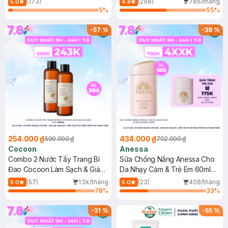
(173)
(298)
786/tháng
5.0
4.8
5
%
55
%
-
57
%
-
38
%
254.000 ₫
434.000 ₫
590.000 ₫
702.000 ₫
Cocoon
Anessa
Combo 2 Nước Tẩy Trang Bí
Sữa Chống Nắng Anessa Cho
Đao Cocoon Làm Sạch & Giảm
Da Nhạy Cảm & Trẻ Em 60ml
Dầu 500ml
(Mới)
(57)
1.5k/tháng
(23)
408/tháng
5.0
5.0
78
%
33
%
-
31
%
-
55
%