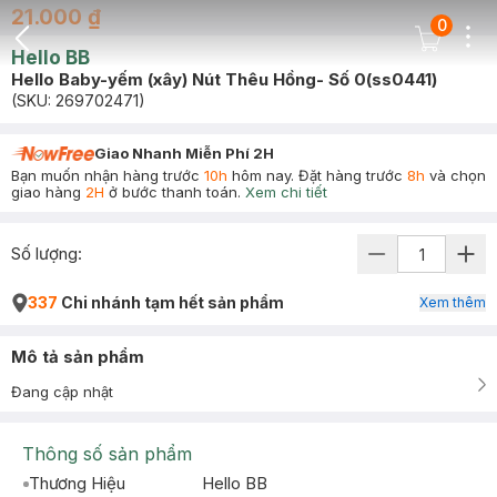
21.000 ₫
0
Dots
Cart Icon
Hello BB
Back Icon
Hello Baby-yếm (xây) Nút Thêu Hồng- Số 0(ss0441)
(SKU:
269702471
)
Giao Nhanh Miễn Phí 2H
Bạn muốn nhận hàng trước
10h
hôm nay. Đặt hàng trước
8h
và chọn
giao hàng
2H
ở bước thanh toán.
Xem chi tiết
Số lượng:
337
Chi nhánh tạm hết sản phẩm
Xem thêm
Mô tả sản phẩm
Đang cập nhật
Thông số sản phẩm
Thương Hiệu
Hello BB