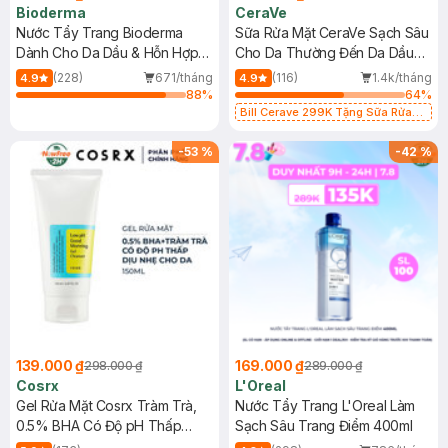
Bioderma
CeraVe
Nước Tẩy Trang Bioderma
Sữa Rửa Mặt CeraVe Sạch Sâu
Dành Cho Da Dầu & Hỗn Hợp
Cho Da Thường Đến Da Dầu
500ml
473ml
(228)
671/tháng
(116)
1.4k/tháng
4.9
4.9
88
%
64
%
Bill Cerave 299K Tặng Sữa Rửa
Mặt Cerave 30ml (SL có hạn)
-
53
%
-
42
%
139.000 ₫
169.000 ₫
298.000 ₫
289.000 ₫
Cosrx
L'Oreal
Gel Rửa Mặt Cosrx Tràm Trà,
Nước Tẩy Trang L'Oreal Làm
0.5% BHA Có Độ pH Thấp
Sạch Sâu Trang Điểm 400ml
150ml