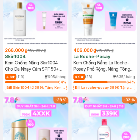
266.000 ₫
406.000 ₫
495.000 ₫
610.000 ₫
Skin1004
La Roche-Posay
Kem Chống Nắng Skin1004
Kem Chống Nắng La Roche-
Cho Da Nhạy Cảm SPF 50+
Posay Phổ Rộng, Nâng Tông
50ml
Kiềm Dầu 50ml
(119)
905/tháng
(28)
635/tháng
4.8
4.9
64
%
64
%
Bill Skin1004 từ 399k Tặng Kem
Bill La roche-posay 399K Tặng
Chống Nắng Cho Da Nhạy Cảm
Gel rửa mặt da dầu nhạy cảm 50ml
SPF 50+ 20ml (SL Có Hạn)
(SL có hạn)
-
38
%
-
32
%