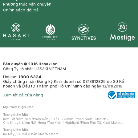
Phương thức vận chuyển
Chính sách đổi trả
Synctives
Clinic
Dermahair
Mastige
Bản quyền © 2016 Hasaki.vn
Công Ty cổ phần HASAKI VIETNAM
Hotline:
1800 6324
Giấy chứng nhận Đăng ký Kinh doanh số 0313612829 do Sở Kế
hoạch và Đầu tư Thành phố Hồ Chí Minh cấp ngày 13/01/2016
Xem tất cả cửa hàng
Mỹ Phẩm High-End
Trang Điểm Mặt
Kem Lót
/
Kem Nền
/
Phấn Nền
/
BB / CC Cream
/
Phấn Nước Cushion
/
Che Khuyết Điểm
/
Má Hồng
/
Tạo Khối / Highlight
/
Phấn Phủ
/
Xịt Khoá Makeup
Trang Điểm Mắt
Kẻ Mày
/
Kẻ Mắt
/
Phấn Mắt
/
Mascara