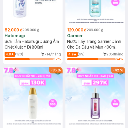
82.000 ₫
129.000 ₫
205.000 ₫
209.000 ₫
Hatomugi
Garnier
Sữa Tắm Hatomugi Dưỡng Ẩm
Nước Tẩy Trang Garnier Dành
Chiết Xuất Ý Dĩ 800ml
Cho Da Dầu Và Mụn 400ml
(Mới)
(123)
714/tháng
(69)
935/tháng
4.9
4.9
52
%
64
%
-
35
%
-
42
%