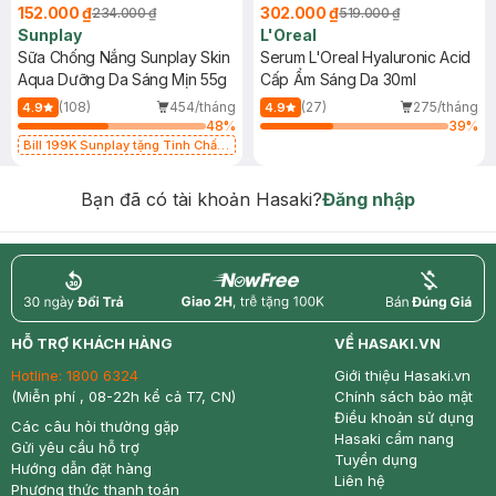
152.000 ₫
302.000 ₫
234.000 ₫
519.000 ₫
Sunplay
L'Oreal
Sữa Chống Nắng Sunplay Skin
Serum L'Oreal Hyaluronic Acid
Aqua Dưỡng Da Sáng Mịn 55g
Cấp Ẩm Sáng Da 30ml
(108)
454/tháng
(27)
275/tháng
4.9
4.9
48
%
39
%
Bill 199K Sunplay tặng Tinh Chất
Chống Nắng 7g trị giá 30K (SL có
hạn)
Bạn đã có tài khoản Hasaki?
Đăng nhập
return
nowfree
price
HỖ TRỢ KHÁCH HÀNG
VỀ HASAKI.VN
Hotline:
1800 6324
Giới thiệu Hasaki.vn
(Miễn phí , 08-22h kể cả T7, CN)
Chính sách bảo mật
Điều khoản sử dụng
Các câu hỏi thường gặp
Hasaki cẩm nang
Gửi yêu cầu hỗ trợ
Tuyển dụng
Hướng dẫn đặt hàng
Liên hệ
Phương thức thanh toán