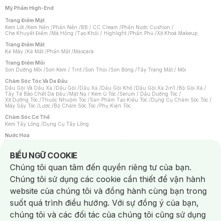
Mỹ Phẩm High-End
Trang Điểm Mặt
Kem Lót
/
Kem Nền
/
Phấn Nền
/
BB / CC Cream
/
Phấn Nước Cushion
/
Che Khuyết Điểm
/
Má Hồng
/
Tạo Khối / Highlight
/
Phấn Phủ
/
Xịt Khoá Makeup
Trang Điểm Mắt
Kẻ Mày
/
Kẻ Mắt
/
Phấn Mắt
/
Mascara
Trang Điểm Môi
Son Dưỡng Môi
/
Son Kem / Tint
/
Son Thỏi
/
Son Bóng
/
Tẩy Trang Mắt / Môi
Chăm Sóc Tóc Và Da Đầu
Dầu Gội Và Dầu Xả
/
Dầu Gội
/
Dầu Xả
/
Dầu Gội Khô
/
Dầu Gội Xả 2in1
/
Bộ Gội Xả
/
Tẩy Tế Bào Chết Da Đầu
/
Mặt Nạ / Kem Ủ Tóc
/
Serum / Dầu Dưỡng Tóc
/
Xịt Dưỡng Tóc
/
Thuốc Nhuộm Tóc
/
Sản Phẩm Tạo Kiểu Tóc
/
Dụng Cụ Chăm Sóc Tóc
/
Máy Sấy Tóc
/
Lược
/
Bộ Chăm Sóc Tóc
/
Phụ Kiện Tóc
Chăm Sóc Cơ Thể
Kem Tẩy Lông
/
Dụng Cụ Tẩy Lông
Nước Hoa
Nước Hoa Nữ
/
Nước Hoa Nam
/
Nước Hoa Cao Cấp
/
Xịt Thơm Toàn Thân
/
Nước Hoa Vùng Kín
Notice about cookies usage
BIỂU NGỮ COOKIE
Chăm Sóc Cá Nhân
Chúng tôi quan tâm đến quyền riêng tư của bạn.
Chống Muỗi
/
Khẩu Trang
/
Máy Massage
/
Mặt Nạ Xông Hơi
/
Nước Rửa Tay
/
Sản Phẩm Chăm Sóc Khác
/
Bàn Chải Đánh Răng
/
Bàn Chải Điện
/
Chúng tôi sử dụng các cookie cần thiết để vận hành
Hỗ Trợ Trắng Răng
/
Kem Đánh Răng
/
Máy Tăm Nước
/
Nước Súc Miệng
/
Tăm / Chỉ Nha Khoa
/
Xịt Thơm Miệng
/
Dung Dịch Vệ Sinh
/
Dưỡng Vùng Kín
/
website của chúng tôi và đồng hành cùng bạn trong
Khăn Ướt Vệ Sinh Vùng Kín
/
Băng Vệ Sinh
/
Tampon
/
Bọt Cạo Râu
/
Dao Cạo Râu
/
Máy Cạo Râu
suốt quá trình điều hướng. Với sự đồng ý của bạn,
Vấn Đề Về Da
chúng tôi và các đối tác của chúng tôi cũng sử dụng
Da Dầu / Lỗ Chân Lông To
/
Da Khô / Mất Nước
/
Da Lão Hóa
/
Da Mụn
/
Da Nhạy Cảm / Kích Ứng
/
Da Xỉn Màu
/
Thâm / Nám / Tàn Nhang
/