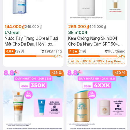
144.000 ₫
266.000 ₫
249.000 ₫
495.000 ₫
L'Oreal
Skin1004
Nước Tẩy Trang L'Oreal Tươi
Kem Chống Nắng Skin1004
Mát Cho Da Dầu, Hỗn Hợp
Cho Da Nhạy Cảm SPF 50+
400ml
50ml
(298)
1.9k/tháng
(119)
905/tháng
4.8
4.8
64
%
64
%
Bill Skin1004 từ 399k Tặng Kem
Chống Nắng Cho Da Nhạy Cảm
SPF 50+ 20ml (SL Có Hạn)
-
43
%
-
40
%