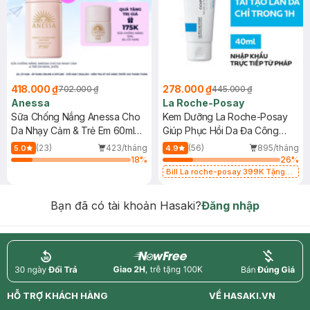
418.000 ₫
278.000 ₫
702.000 ₫
445.000 ₫
Anessa
La Roche-Posay
Sữa Chống Nắng Anessa Cho
Kem Dưỡng La Roche-Posay
Da Nhạy Cảm & Trẻ Em 60ml
Giúp Phục Hồi Da Đa Công
(Mới)
Dụng 40ml
(23)
423/tháng
(56)
895/tháng
5.0
4.9
18
%
26
%
Bill La roche-posay 399K Tặng
Gel rửa mặt da dầu nhạy cảm 50ml
(SL có hạn)
Bạn đã có tài khoản Hasaki?
Đăng nhập
return
nowfree
price
HỖ TRỢ KHÁCH HÀNG
VỀ HASAKI.VN