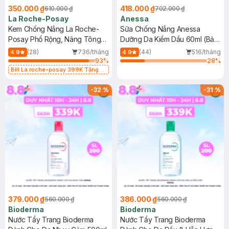
350.000 ₫
418.000 ₫
610.000 ₫
702.000 ₫
La Roche-Posay
Anessa
Kem Chống Nắng La Roche-
Sữa Chống Nắng Anessa
Posay Phổ Rộng, Nâng Tông
Dưỡng Da Kiềm Dầu 60ml (Bản
Kiềm Dầu 50ml
Mới)
(28)
736/tháng
(44)
516/tháng
4.9
4.9
93
%
28
%
Bill La roche-posay 399K Tặng
Gel rửa mặt da dầu nhạy cảm 50ml
(SL có hạn)
-
32
%
-
31
%
379.000 ₫
386.000 ₫
560.000 ₫
560.000 ₫
Bioderma
Bioderma
Nước Tẩy Trang Bioderma
Nước Tẩy Trang Bioderma