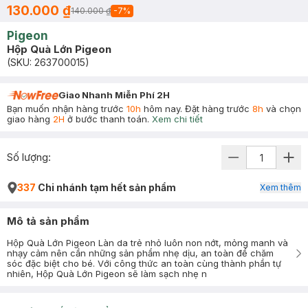
130.000 ₫
140.000 ₫
-
7
%
Pigeon
Hộp Quà Lớn Pigeon
(SKU:
263700015
)
Giao Nhanh Miễn Phí 2H
Bạn muốn nhận hàng trước
10h
hôm nay. Đặt hàng trước
8h
và chọn
giao hàng
2H
ở bước thanh toán.
Xem chi tiết
Số lượng:
337
Chi nhánh tạm hết sản phẩm
Xem thêm
Mô tả sản phẩm
Hộp Quà Lớn Pigeon Làn da trẻ nhỏ luôn non nớt, mỏng manh và
nhạy cảm nên cần những sản phẩm nhẹ dịu, an toàn để chăm
sóc đặc biệt cho bé. Với công thức an toàn cùng thành phần tự
nhiên, Hộp Quà Lớn Pigeon sẽ làm sạch nhẹ n