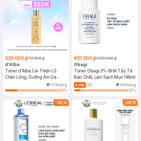
320.000 ₫
837.000 ₫
717.600 ₫
1.250.000 ₫
d'Alba
Obagi
Toner d'Alba Cải Thiện Lỗ
Toner Obagi 2% BHA Tẩy Tế
Chân Lông, Dưỡng Ẩm Da
Bào Chết, Làm Sạch Mụn 148ml
180ml
117/tháng
(15)
39/tháng
4.9
23
%
12
%
-
42
%
-
46
%