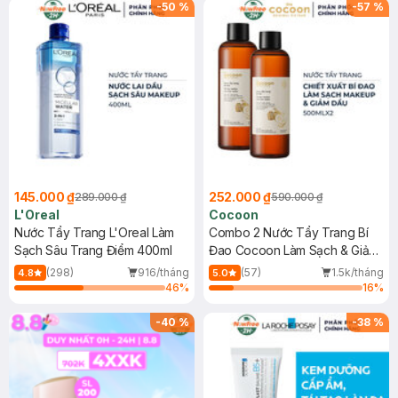
-
50
%
-
57
%
145.000 ₫
252.000 ₫
289.000 ₫
590.000 ₫
L'Oreal
Cocoon
Nước Tẩy Trang L'Oreal Làm
Combo 2 Nước Tẩy Trang Bí
Sạch Sâu Trang Điểm 400ml
Đao Cocoon Làm Sạch & Giảm
Dầu 500ml
(298)
916/tháng
(57)
1.5k/tháng
4.8
5.0
46
%
16
%
-
40
%
-
38
%