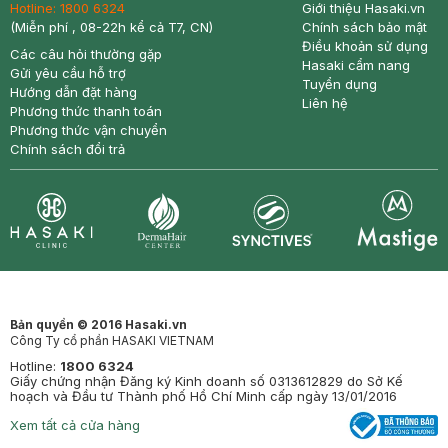
Hotline:
1800 6324
Giới thiệu Hasaki.vn
(Miễn phí , 08-22h kể cả T7, CN)
Chính sách bảo mật
Điều khoản sử dụng
Các câu hỏi thường gặp
Hasaki cẩm nang
Gửi yêu cầu hỗ trợ
Tuyển dụng
Hướng dẫn đặt hàng
Liên hệ
Phương thức thanh toán
Phương thức vận chuyển
Chính sách đổi trả
Synctives
Clinic
Dermahair
Mastige
Bản quyền © 2016 Hasaki.vn
Công Ty cổ phần HASAKI VIETNAM
Hotline:
1800 6324
Giấy chứng nhận Đăng ký Kinh doanh số 0313612829 do Sở Kế
hoạch và Đầu tư Thành phố Hồ Chí Minh cấp ngày 13/01/2016
Xem tất cả cửa hàng