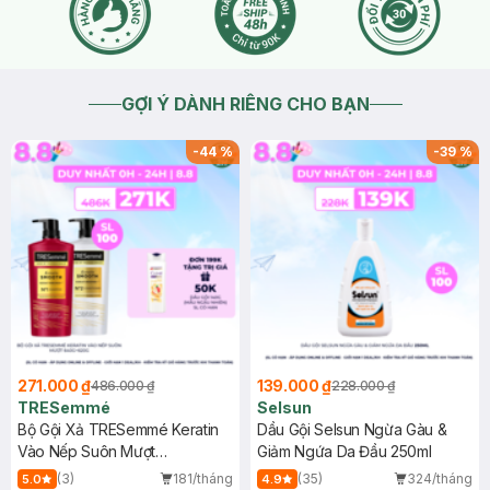
GỢI Ý DÀNH RIÊNG CHO BẠN
-
44
%
-
39
%
271.000 ₫
139.000 ₫
486.000 ₫
228.000 ₫
TRESemmé
Selsun
Bộ Gội Xả TRESemmé Keratin
Dầu Gội Selsun Ngừa Gàu &
Vào Nếp Suôn Mượt
Giảm Ngứa Da Đầu 250ml
640g+620g
(3)
181/tháng
(35)
324/tháng
5.0
4.9