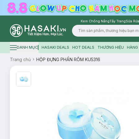
Kem Chống Nắng
Tẩy Trang
Sữa Rửa
Logo
DANH MỤC
HASAKI DEALS
HOT DEALS
THƯƠNG HIỆU
HÀNG 
Hamburger icon
Trang chủ
HỘP ĐỰNG PHẤN RÔM KU5316