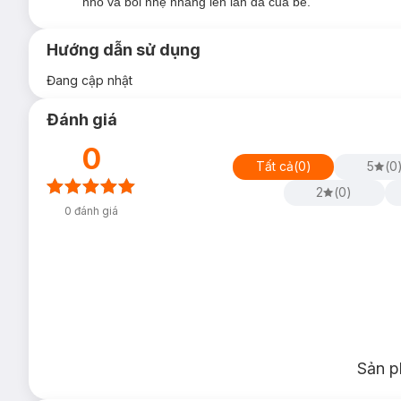
nhỏ và bôi nhẹ nhàng lên làn da của bé.
Hướng dẫn sử dụng
Đang cập nhật
Đánh giá
0
Tất cả
(
0
)
5
(
0
2
(
0
)
0
đánh giá
Sản p