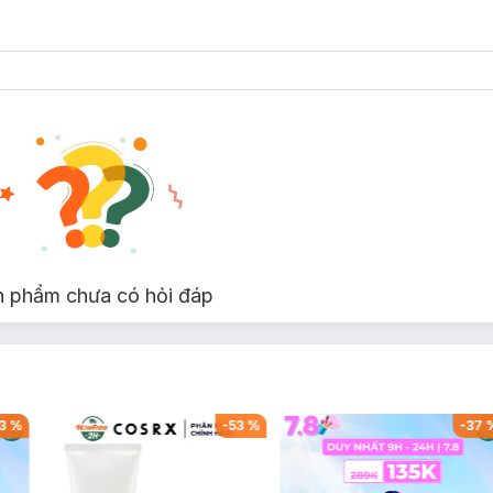
n phẩm chưa có hỏi đáp
3
%
-
53
%
-
37