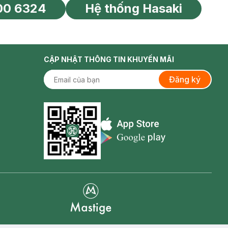
00 6324
Hệ thống Hasaki
tín toàn cầu
CẬP NHẬT THÔNG TIN KHUYẾN MÃI
Đăng ký
Appstore icon
Goolge Play icon
Mastige