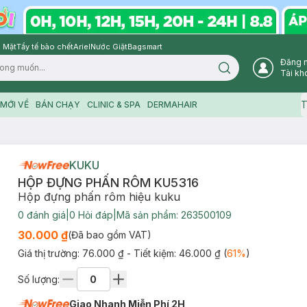
 Mặt
Tẩy tế bào chết
Ariel
Nước Giặt
Bagsmart
Đăng 
Search icon
Tài kh
T
MỚI VỀ
BÁN CHẠY
CLINIC & SPA
DERMAHAIR
KUKU
HỘP ĐỰNG PHẤN RÔM KU5316
Hộp đựng phấn rôm hiệu kuku
0
đánh giá
|
0
Hỏi đáp
|
Mã sản phẩm:
263500109
30.000 ₫
(Đã bao gồm VAT)
Giá thị trường:
76.000 ₫
- Tiết kiệm:
46.000 ₫
(
61
%
)
Số lượng:
Giao Nhanh Miễn Phí 2H