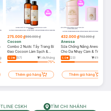
275.000 ₫
432.000 ₫
590.000 ₫
702.000 ₫
Cocoon
Anessa
m
Combo 2 Nước Tẩy Trang Bí
Sữa Chống Nắng Anessa
Đao Cocoon Làm Sạch &
Cho Da Nhạy Cảm & Trẻ Em
Giảm Dầu 500ml
60ml (Mới)
g
(57)
1.4k/tháng
(23)
410/tháng
5.0
5.0
%
75
%
34
%
Thêm giỏ hàng
Thêm giỏ hàng
TLINE CSKH
TÌM CHI NHÁNH
HOTLINE CSKH
Tìm chi nhánh