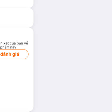
ận xét của bạn về
 phẩm này
 đánh giá