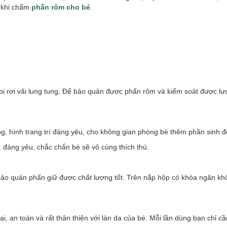
 khi chấm
phấn rôm cho bé
.
bị rơi vãi lung tung, Để bảo quản được phấn rôm và kiểm soát được l
ng
, hình trang trí đáng yêu, cho không gian phòng bé thêm phần sinh đ
 đáng yêu, chắc chắn bé sẽ vô cùng thích thú.
 bảo quản phấn giữ được chất lượng tốt. Trên nắp hộp có khóa ngăn kh
 an toàn và rất thân thiện với làn da của bé. Mỗi lần dùng bạn chỉ c