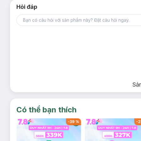
Hỏi đáp
Sả
Có thể bạn thích
-
37
%
-
39
%
-
2