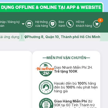
0
nhập
/
Đăng ký
Hệ thống
Bảo
Hỗ trợ
User Icon
Store Icon
Warranty Icon
Phone Icon
Cart I
oản
cửa hàng
hành
khách hàng
ải ứng dụng
Phường 8, Quận 10, Thành phố Hồ Chí Minh
Map icon
MIỄN PHÍ VẬN CHUYỂN
Giao Nhanh Miễn Phí 2H.
Trễ tặng 100K
Hasaki đền bù
100%
hãng
đền bù
100%
nếu phát hiện
hàng giả
Giao Hàng Miễn Phí
(từ
90K tại 60 Tỉnh Thành trừ