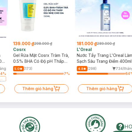
139.000 ₫
181.000 ₫
298.000 ₫
289.000 ₫
Cosrx
L'Oreal
h
Gel Rửa Mặt Cosrx Tràm Trà,
Nước Tẩy Trang L'Oreal Là
Da
0.5% BHA Có Độ pH Thấp
Sạch Sâu Trang Điểm 400ml
150ml
háng
(173)
(298)
734/thán
5.0
4.8
64
%
7
%
64
a
Thêm giỏ hàng
Thêm giỏ hàng
HO