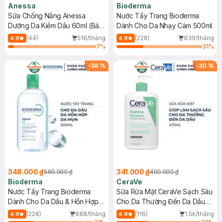
Anessa
Bioderma
Sữa Chống Nắng Anessa
Nước Tẩy Trang Bioderma
Dưỡng Da Kiềm Dầu 60ml (Bản
Dành Cho Da Nhạy Cảm 500ml
Mới)
(44)
516/tháng
(228)
839/tháng
4.9
4.9
7
%
31
%
-
38
%
-
30
%
348.000 ₫
341.000 ₫
560.000 ₫
490.000 ₫
Bioderma
CeraVe
Nước Tẩy Trang Bioderma
Sữa Rửa Mặt CeraVe Sạch Sâu
Dành Cho Da Dầu & Hỗn Hợp
Cho Da Thường Đến Da Dầu
500ml
473ml
(228)
688/tháng
(116)
1.5k/tháng
4.9
4.9