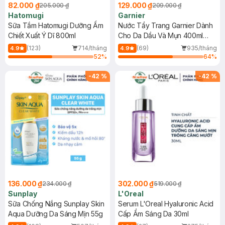
82.000 ₫
129.000 ₫
205.000 ₫
209.000 ₫
Hatomugi
Garnier
Sữa Tắm Hatomugi Dưỡng Ẩm
Nước Tẩy Trang Garnier Dành
Chiết Xuất Ý Dĩ 800ml
Cho Da Dầu Và Mụn 400ml
(Mới)
(123)
714/tháng
(69)
935/tháng
4.9
4.9
52
%
64
%
-
42
%
-
42
%
136.000 ₫
302.000 ₫
234.000 ₫
519.000 ₫
Sunplay
L'Oreal
Sữa Chống Nắng Sunplay Skin
Serum L'Oreal Hyaluronic Acid
Aqua Dưỡng Da Sáng Mịn 55g
Cấp Ẩm Sáng Da 30ml