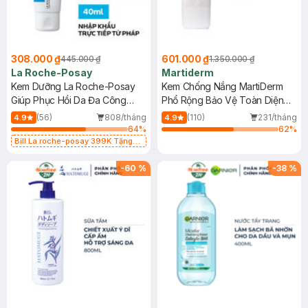
308.000 ₫
601.000 ₫
445.000 ₫
1.350.000 ₫
La Roche-Posay
Martiderm
Kem Dưỡng La Roche-Posay
Kem Chống Nắng MartiDerm
Giúp Phục Hồi Da Đa Công
Phổ Rộng Bảo Vệ Toàn Diện
Dụng 40ml
40ml
(56)
808/tháng
(110)
231/tháng
4.9
4.9
64
%
62
%
Bill La roche-posay 399K Tặng
Gel rửa mặt da dầu nhạy cảm 50ml
(SL có hạn)
-
60
%
-
38
%