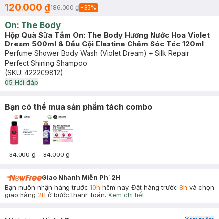
120.000 ₫
186.000 ₫
-
35
%
On: The Body
Hộp Quà Sữa Tắm On: The Body Hương Nước Hoa Violet
Dream 500ml & Dầu Gội Elastine Chăm Sóc Tóc 120ml
Perfume Shower Body Wash (Violet Dream) + Silk Repair
Perfect Shining Shampoo
(SKU:
422209812
)
0
5
Hỏi đáp
Bạn có thể mua sản phẩm tách combo
34.000 ₫
84.000 ₫
Giao Nhanh Miễn Phí 2H
Bạn muốn nhận hàng trước
10h
hôm nay. Đặt hàng trước
8h
và chọn
giao hàng
2H
ở bước thanh toán.
Xem chi tiết