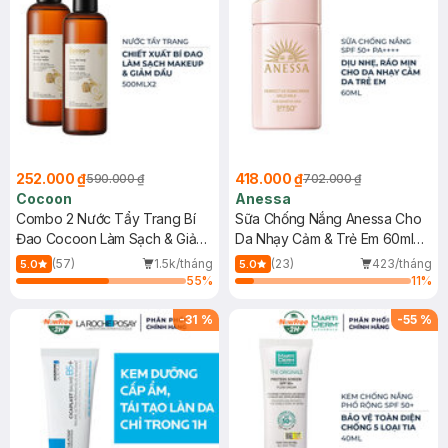
252.000 ₫
418.000 ₫
590.000 ₫
702.000 ₫
Cocoon
Anessa
Combo 2 Nước Tẩy Trang Bí
Sữa Chống Nắng Anessa Cho
Đao Cocoon Làm Sạch & Giảm
Da Nhạy Cảm & Trẻ Em 60ml
Dầu 500ml
(Mới)
(57)
1.5k/tháng
(23)
423/tháng
5.0
5.0
55
%
11
%
-
31
%
-
55
%