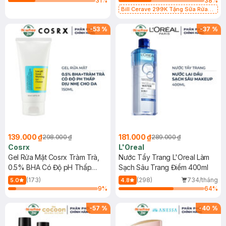
31
%
38
%
Bill Cerave 299K Tặng Sữa Rửa
Mặt Cerave 30ml (SL có hạn)
-
53
%
-
37
%
139.000 ₫
181.000 ₫
298.000 ₫
289.000 ₫
Cosrx
L'Oreal
Gel Rửa Mặt Cosrx Tràm Trà,
Nước Tẩy Trang L'Oreal Làm
0.5% BHA Có Độ pH Thấp
Sạch Sâu Trang Điểm 400ml
150ml
(173)
(298)
734/tháng
5.0
4.8
9
%
64
%
-
57
%
-
40
%