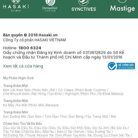
Synctives
Clinic
Dermahair
Mastige
Bản quyền © 2016 Hasaki.vn
Công Ty cổ phần HASAKI VIETNAM
Hotline:
1800 6324
Giấy chứng nhận Đăng ký Kinh doanh số 0313612829 do Sở Kế
hoạch và Đầu tư Thành phố Hồ Chí Minh cấp ngày 13/01/2016
Xem tất cả cửa hàng
Mỹ Phẩm High-End
Trang Điểm Mặt
Kem Lót
/
Kem Nền
/
Phấn Nền
/
BB / CC Cream
/
Phấn Nước Cushion
/
Che Khuyết Điểm
/
Má Hồng
/
Tạo Khối / Highlight
/
Phấn Phủ
/
Xịt Khoá Makeup
Trang Điểm Mắt
Kẻ Mày
/
Kẻ Mắt
/
Phấn Mắt
/
Mascara
Trang Điểm Môi
Son Dưỡng Môi
/
Son Kem / Tint
/
Son Thỏi
/
Son Bóng
/
Tẩy Trang Mắt / Môi
Chăm Sóc Tóc Và Da Đầu
Dầu Gội Và Dầu Xả
/
Dầu Gội
/
Dầu Xả
/
Dầu Gội Khô
/
Dầu Gội Xả 2in1
/
Bộ Gội Xả
/
Tẩy Tế Bào Chết Da Đầu
/
Mặt Nạ / Kem Ủ Tóc
/
Serum / Dầu Dưỡng Tóc
/
Xịt Dưỡng Tóc
/
Thuốc Nhuộm Tóc
/
Sản Phẩm Tạo Kiểu Tóc
/
Dụng Cụ Chăm Sóc Tóc
/