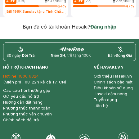
(108)
507/tháng
(27)
275/tháng
4.9
4.9
64
%
47
%
Bill 199K Sunplay tặng Tinh Chất
Chống Nắng 7g trị giá 30K (SL có
hạn)
Bạn đã có tài khoản Hasaki?
Đăng nhập
return
nowfree
price
HỖ TRỢ KHÁCH HÀNG
VỀ HASAKI.VN
Hotline:
1800 6324
Giới thiệu Hasaki.vn
(Miễn phí , 08-22h kể cả T7, CN)
Chính sách bảo mật
Điều khoản sử dụng
Các câu hỏi thường gặp
Hasaki cẩm nang
Gửi yêu cầu hỗ trợ
Tuyển dụng
Hướng dẫn đặt hàng
Liên hệ
Phương thức thanh toán
Phương thức vận chuyển
Chính sách đổi trả