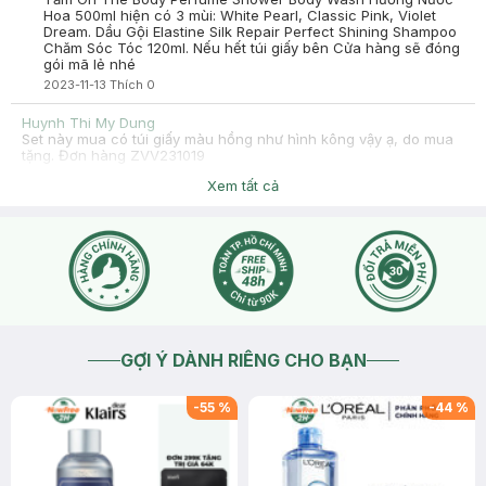
Hoa 500ml hiện có 3 mùi: White Pearl, Classic Pink, Violet
Dream. Dầu Gội Elastine Silk Repair Perfect Shining Shampoo
Chăm Sóc Tóc 120ml. Nếu hết túi giấy bên Cửa hàng sẽ đóng
gói mã lẻ nhé
2023-11-13
Thích
0
Huynh Thi My Dung
Set này mua có túi giấy màu hồng như hình kông vậy ạ, do mua
tặng. Đơn hàng ZVV231019
2023-10-19
Thích
0
Xem tất cả
Hasaki
Dạ bạn nhấn nút phần "chat với chúng tôi" để bên mình tiện
hỗ trợ cho bạn nha
2023-10-19
Thích
0
GỢI Ý DÀNH RIÊNG CHO BẠN
-
55
%
-
44
%