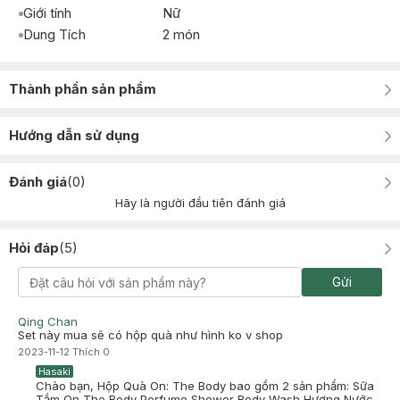
Giới tính
Nữ
Dung Tích
2 món
Thành phần sản phẩm
Hướng dẫn sử dụng
Đánh giá
(
0
)
Hãy là người đầu tiên đánh giá
Hỏi đáp
(
5
)
Gửi
Qing Chan
Set này mua sẽ có hộp quà như hình ko v shop
2023-11-12
Thích
0
Hasaki
Chào bạn, Hộp Quà On: The Body bao gồm 2 sản phẩm: Sữa
Tắm On The Body Perfume Shower Body Wash Hương Nước