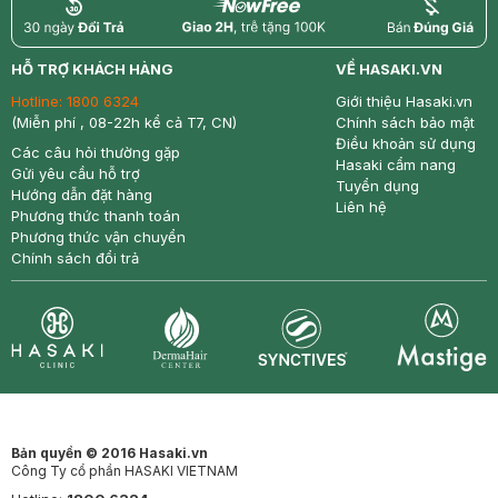
return
nowfree
price
HỖ TRỢ KHÁCH HÀNG
VỀ HASAKI.VN
Hotline:
1800 6324
Giới thiệu Hasaki.vn
(Miễn phí , 08-22h kể cả T7, CN)
Chính sách bảo mật
Điều khoản sử dụng
Các câu hỏi thường gặp
Hasaki cẩm nang
Gửi yêu cầu hỗ trợ
Tuyển dụng
Hướng dẫn đặt hàng
Liên hệ
Phương thức thanh toán
Phương thức vận chuyển
Chính sách đổi trả
Synctives
Clinic
Dermahair
Mastige
Bản quyền © 2016 Hasaki.vn
Công Ty cổ phần HASAKI VIETNAM