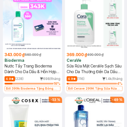
343.000 ₫
369.000 ₫
560.000 ₫
490.000 ₫
Bioderma
CeraVe
Nước Tẩy Trang Bioderma
Sữa Rửa Mặt CeraVe Sạch Sâu
Dành Cho Da Dầu & Hỗn Hợp
Cho Da Thường Đến Da Dầu
500ml
473ml
(228)
698/tháng
(116)
1.4k/tháng
4.9
4.9
16
%
4
%
Bill 399k Bioderma Tặng Bông
Bill Cerave 299K Tặng Sữa Rửa
Tẩy Trang Hộp 50 Miếng (SL có
Mặt Cerave 30ml (SL có hạn)
hạn)
-
53
%
-
49
%