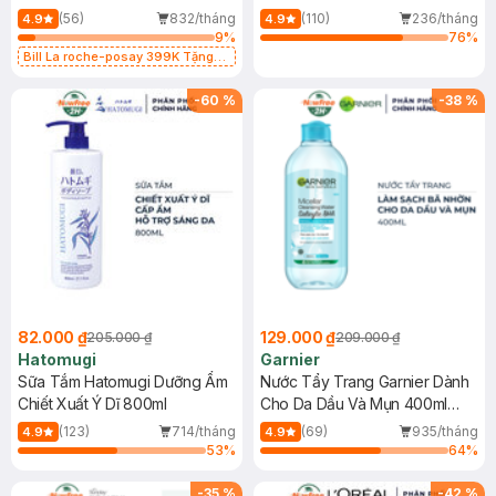
Dụng 40ml
40ml
(56)
832/tháng
(110)
236/tháng
4.9
4.9
9
%
76
%
Bill La roche-posay 399K Tặng
Gel rửa mặt da dầu nhạy cảm 50ml
(SL có hạn)
-
60
%
-
38
%
82.000 ₫
129.000 ₫
205.000 ₫
209.000 ₫
Hatomugi
Garnier
Sữa Tắm Hatomugi Dưỡng Ẩm
Nước Tẩy Trang Garnier Dành
Chiết Xuất Ý Dĩ 800ml
Cho Da Dầu Và Mụn 400ml
(Mới)
(123)
714/tháng
(69)
935/tháng
4.9
4.9
53
%
64
%
-
35
%
-
42
%