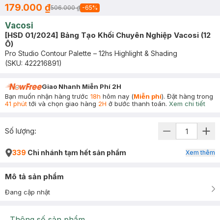
179.000 ₫
506.000 ₫
-
65
%
Vacosi
[HSD 01/2024] Bảng Tạo Khối Chuyên Nghiệp Vacosi (12
Ô)
Pro Studio Contour Palette – 12hs Highlight & Shading
(SKU:
422216891
)
Giao Nhanh Miễn Phí 2H
Bạn muốn nhận hàng trước
18h
hôm nay (
Miễn phí
). Đặt hàng trong
41 phút
tới và chọn giao hàng
2H
ở bước thanh toán.
Xem chi tiết
Số lượng:
339
Chi nhánh tạm hết sản phẩm
Xem thêm
Mô tả sản phẩm
Đang cập nhật
Thông số sản phẩm