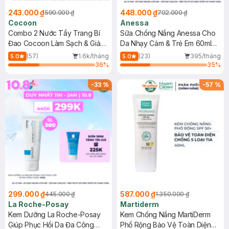
243.000 ₫
448.000 ₫
590.000 ₫
702.000 ₫
Cocoon
Anessa
Combo 2 Nước Tẩy Trang Bí
Sữa Chống Nắng Anessa Cho
Đao Cocoon Làm Sạch & Giảm
Da Nhạy Cảm & Trẻ Em 60ml
Dầu 500ml
(Mới)
(57)
1.6k/tháng
(23)
395/tháng
5.0
5.0
36
%
35
%
-
33
%
-
57
%
299.000 ₫
587.000 ₫
445.000 ₫
1.350.000 ₫
La Roche-Posay
Martiderm
Kem Dưỡng La Roche-Posay
Kem Chống Nắng MartiDerm
Giúp Phục Hồi Da Đa Công
Phổ Rộng Bảo Vệ Toàn Diện