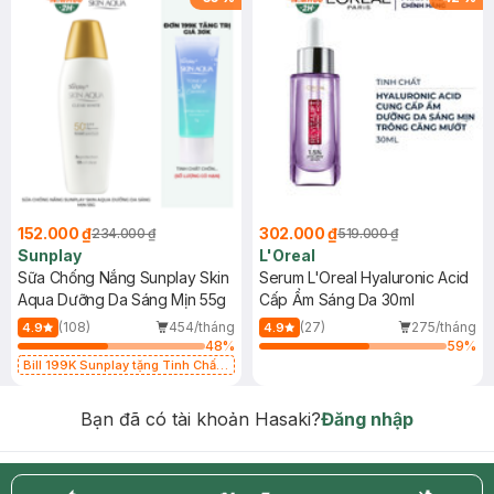
152.000 ₫
302.000 ₫
234.000 ₫
519.000 ₫
Sunplay
L'Oreal
Sữa Chống Nắng Sunplay Skin
Serum L'Oreal Hyaluronic Acid
Aqua Dưỡng Da Sáng Mịn 55g
Cấp Ẩm Sáng Da 30ml
(108)
454/tháng
(27)
275/tháng
4.9
4.9
48
%
59
%
Bill 199K Sunplay tặng Tinh Chất
Chống Nắng 7g trị giá 30K (SL có
hạn)
Bạn đã có tài khoản Hasaki?
Đăng nhập