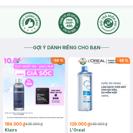
GỢI Ý DÀNH RIÊNG CHO BẠN
-
58
%
-
48
%
184.000 ₫
129.000 ₫
435.000 ₫
249.000 ₫
Klairs
L'Oreal