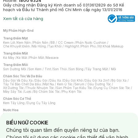
Hotline:
1800 6324
Giấy chứng nhận Đăng ký Kinh doanh số 0313612829 do Sở Kế
hoạch và Đầu tư Thành phố Hồ Chí Minh cấp ngày 13/01/2016
Xem tất cả cửa hàng
Mỹ Phẩm High-End
Trang Điểm Mặt
Kem Lót
/
Kem Nền
/
Phấn Nền
/
BB / CC Cream
/
Phấn Nước Cushion
/
Che Khuyết Điểm
/
Má Hồng
/
Tạo Khối / Highlight
/
Phấn Phủ
/
Xịt Khoá Makeup
Trang Điểm Mắt
Kẻ Mày
/
Kẻ Mắt
/
Phấn Mắt
/
Mascara
Trang Điểm Môi
Son Dưỡng Môi
/
Son Kem / Tint
/
Son Thỏi
/
Son Bóng
/
Tẩy Trang Mắt / Môi
Chăm Sóc Tóc Và Da Đầu
Dầu Gội Và Dầu Xả
/
Dầu Gội
/
Dầu Xả
/
Dầu Gội Khô
/
Dầu Gội Xả 2in1
/
Bộ Gội Xả
/
Tẩy Tế Bào Chết Da Đầu
/
Mặt Nạ / Kem Ủ Tóc
/
Serum / Dầu Dưỡng Tóc
/
Xịt Dưỡng Tóc
/
Thuốc Nhuộm Tóc
/
Sản Phẩm Tạo Kiểu Tóc
/
Dụng Cụ Chăm Sóc Tóc
/
Máy Sấy Tóc
/
Lược
/
Bộ Chăm Sóc Tóc
/
Phụ Kiện Tóc
Chăm Sóc Cơ Thể
Kem Tẩy Lông
/
Dụng Cụ Tẩy Lông
Nước Hoa
Nước Hoa Nữ
/
Nước Hoa Nam
/
Nước Hoa Cao Cấp
/
Xịt Thơm Toàn Thân
/
Nước Hoa Vùng Kín
Notice about cookies usage
BIỂU NGỮ COOKIE
Chăm Sóc Cá Nhân
Chúng tôi quan tâm đến quyền riêng tư của bạn.
Chống Muỗi
/
Khẩu Trang
/
Máy Massage
/
Mặt Nạ Xông Hơi
/
Nước Rửa Tay
/
Sản Phẩm Chăm Sóc Khác
/
Bàn Chải Đánh Răng
/
Bàn Chải Điện
/
Chúng tôi sử dụng các cookie cần thiết để vận hành
Hỗ Trợ Trắng Răng
/
Kem Đánh Răng
/
Máy Tăm Nước
/
Nước Súc Miệng
/