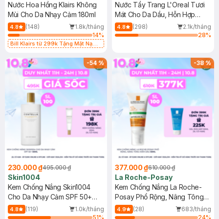
Nước Hoa Hồng Klairs Không
Nước Tẩy Trang L'Oreal Tươi
Mùi Cho Da Nhạy Cảm 180ml
Mát Cho Da Dầu, Hỗn Hợp
400ml
(148)
1.8k/tháng
(298)
2.1k/tháng
4.8
4.8
14
%
28
%
Bill Klairs từ 299k Tặng Mặt Nạ
Làm Dịu Da & Kiểm Soát Dầu Nhờn
25ml (SL Có Hạn)
-
54
%
-
38
%
230.000 ₫
377.000 ₫
495.000 ₫
610.000 ₫
Skin1004
La Roche-Posay
Kem Chống Nắng Skin1004
Kem Chống Nắng La Roche-
Cho Da Nhạy Cảm SPF 50+
Posay Phổ Rộng, Nâng Tông
50ml
Kiềm Dầu 50ml
(119)
1.0k/tháng
(28)
683/tháng
4.8
4.9
51
%
24
%