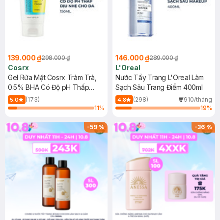
139.000 ₫
146.000 ₫
298.000 ₫
289.000 ₫
Cosrx
L'Oreal
Gel Rửa Mặt Cosrx Tràm Trà,
Nước Tẩy Trang L'Oreal Làm
0.5% BHA Có Độ pH Thấp
Sạch Sâu Trang Điểm 400ml
150ml
(173)
(298)
910/tháng
5.0
4.8
11
%
19
%
-
59
%
-
36
%