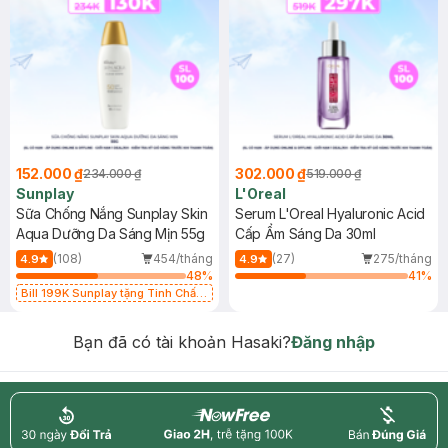
152.000 ₫
302.000 ₫
234.000 ₫
519.000 ₫
Sunplay
L'Oreal
Sữa Chống Nắng Sunplay Skin
Serum L'Oreal Hyaluronic Acid
Aqua Dưỡng Da Sáng Mịn 55g
Cấp Ẩm Sáng Da 30ml
(108)
454/tháng
(27)
275/tháng
4.9
4.9
48
%
41
%
Bill 199K Sunplay tặng Tinh Chất
Chống Nắng 7g trị giá 30K (SL có
hạn)
Bạn đã có tài khoản Hasaki?
Đăng nhập