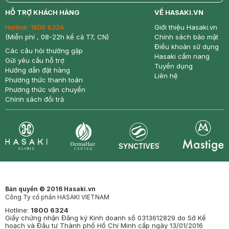
return
nowfree
price
HỖ TRỢ KHÁCH HÀNG
VỀ HASAKI.VN
Hotline:
1800 6324
Giới thiệu Hasaki.vn
(Miễn phí , 08-22h kể cả T7, CN)
Chính sách bảo mật
Điều khoản sử dụng
Các câu hỏi thường gặp
Hasaki cẩm nang
Gửi yêu cầu hỗ trợ
Tuyển dụng
Hướng dẫn đặt hàng
Liên hệ
Phương thức thanh toán
Phương thức vận chuyển
Chính sách đổi trả
Synctives
Clinic
Dermahair
Mastige
Bản quyền © 2016 Hasaki.vn
Công Ty cổ phần HASAKI VIETNAM
Hotline:
1800 6324
Giấy chứng nhận Đăng ký Kinh doanh số 0313612829 do Sở Kế
hoạch và Đầu tư Thành phố Hồ Chí Minh cấp ngày 13/01/2016