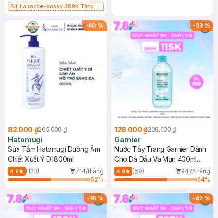
Bill La roche-posay 399K Tặng
Gel rửa mặt da dầu nhạy cảm 50ml
(SL có hạn)
-
60
%
-
39
%
82.000 ₫
128.000 ₫
205.000 ₫
209.000 ₫
Hatomugi
Garnier
Sữa Tắm Hatomugi Dưỡng Ẩm
Nước Tẩy Trang Garnier Dành
Chiết Xuất Ý Dĩ 800ml
Cho Da Dầu Và Mụn 400ml
(Mới)
(123)
714/tháng
(69)
942/tháng
4.9
4.9
52
%
64
%
-
35
%
-
42
%