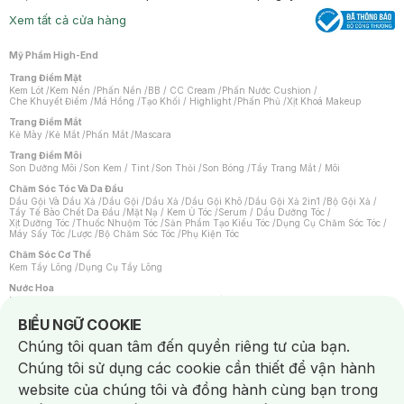
Xem tất cả cửa hàng
Mỹ Phẩm High-End
Trang Điểm Mặt
Kem Lót
/
Kem Nền
/
Phấn Nền
/
BB / CC Cream
/
Phấn Nước Cushion
/
Che Khuyết Điểm
/
Má Hồng
/
Tạo Khối / Highlight
/
Phấn Phủ
/
Xịt Khoá Makeup
Trang Điểm Mắt
Kẻ Mày
/
Kẻ Mắt
/
Phấn Mắt
/
Mascara
Trang Điểm Môi
Son Dưỡng Môi
/
Son Kem / Tint
/
Son Thỏi
/
Son Bóng
/
Tẩy Trang Mắt / Môi
Chăm Sóc Tóc Và Da Đầu
Dầu Gội Và Dầu Xả
/
Dầu Gội
/
Dầu Xả
/
Dầu Gội Khô
/
Dầu Gội Xả 2in1
/
Bộ Gội Xả
/
Tẩy Tế Bào Chết Da Đầu
/
Mặt Nạ / Kem Ủ Tóc
/
Serum / Dầu Dưỡng Tóc
/
Xịt Dưỡng Tóc
/
Thuốc Nhuộm Tóc
/
Sản Phẩm Tạo Kiểu Tóc
/
Dụng Cụ Chăm Sóc Tóc
/
Máy Sấy Tóc
/
Lược
/
Bộ Chăm Sóc Tóc
/
Phụ Kiện Tóc
Chăm Sóc Cơ Thể
Kem Tẩy Lông
/
Dụng Cụ Tẩy Lông
Nước Hoa
Nước Hoa Nữ
/
Nước Hoa Nam
/
Nước Hoa Cao Cấp
/
Xịt Thơm Toàn Thân
/
Nước Hoa Vùng Kín
Notice about cookies usage
BIỂU NGỮ COOKIE
Chăm Sóc Cá Nhân
Chúng tôi quan tâm đến quyền riêng tư của bạn.
Chống Muỗi
/
Khẩu Trang
/
Máy Massage
/
Mặt Nạ Xông Hơi
/
Nước Rửa Tay
/
Sản Phẩm Chăm Sóc Khác
/
Bàn Chải Đánh Răng
/
Bàn Chải Điện
/
Chúng tôi sử dụng các cookie cần thiết để vận hành
Hỗ Trợ Trắng Răng
/
Kem Đánh Răng
/
Máy Tăm Nước
/
Nước Súc Miệng
/
Tăm / Chỉ Nha Khoa
/
Xịt Thơm Miệng
/
Dung Dịch Vệ Sinh
/
Dưỡng Vùng Kín
/
website của chúng tôi và đồng hành cùng bạn trong
Khăn Ướt Vệ Sinh Vùng Kín
/
Băng Vệ Sinh
/
Tampon
/
Bọt Cạo Râu
/
Dao Cạo Râu
/
Máy Cạo Râu