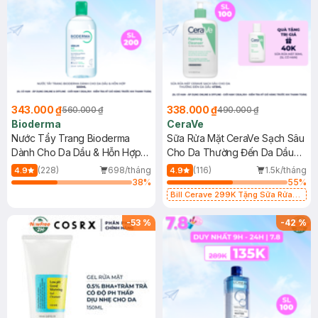
343.000 ₫
338.000 ₫
560.000 ₫
490.000 ₫
Bioderma
CeraVe
Nước Tẩy Trang Bioderma
Sữa Rửa Mặt CeraVe Sạch Sâu
Dành Cho Da Dầu & Hỗn Hợp
Cho Da Thường Đến Da Dầu
500ml
473ml
(228)
698/tháng
(116)
1.5k/tháng
4.9
4.9
38
%
55
%
Bill Cerave 299K Tặng Sữa Rửa
Mặt Cerave 30ml (SL có hạn)
-
53
%
-
42
%