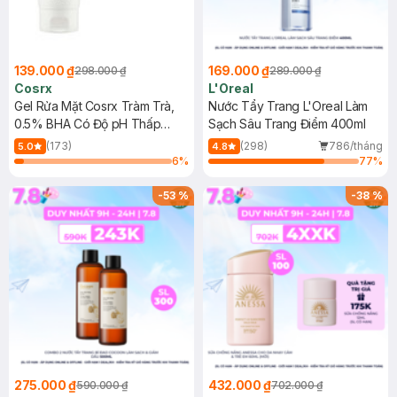
139.000 ₫
169.000 ₫
298.000 ₫
289.000 ₫
Cosrx
L'Oreal
Gel Rửa Mặt Cosrx Tràm Trà,
Nước Tẩy Trang L'Oreal Làm
0.5% BHA Có Độ pH Thấp
Sạch Sâu Trang Điểm 400ml
150ml
(173)
(298)
786/tháng
5.0
4.8
6
%
77
%
-
53
%
-
38
%
275.000 ₫
432.000 ₫
590.000 ₫
702.000 ₫