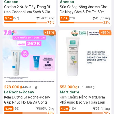
Cocoon
Anessa
Combo 2 Nước Tẩy Trang Bí
Sữa Chống Nắng Anessa Cho
Đao Cocoon Làm Sạch & Giảm
Da Nhạy Cảm & Trẻ Em 60ml
Dầu 500ml
(Mới)
(57)
1.4k/tháng
(23)
410/tháng
5.0
5.0
75
%
33
%
-
38
%
-
59
%
278.000 ₫
553.000 ₫
445.000 ₫
1.350.000 ₫
La Roche-Posay
Martiderm
Kem Dưỡng La Roche-Posay
Kem Chống Nắng MartiDerm
Giúp Phục Hồi Da Đa Công
Phổ Rộng Bảo Vệ Toàn Diện
Dụng 40ml
40ml
(56)
895/tháng
(110)
251/tháng
4.9
4.9
43
%
75
%