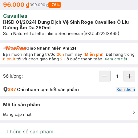
96.000 ₫
399.000 ₫
-
76
%
Cavailles
[HSD 01/2024] Dung Dịch Vệ Sinh Roge Cavailles Ô Liu
Dưỡng Ẩm Da 250ml
Soin Naturel Toilette Intime Sècheresse
(SKU:
422213895
)
Giao Nhanh Miễn Phí 2H
Bạn muốn nhận hàng trước
20h
hôm nay (
Miễn phí
). Đặt hàng trong
6 phút
tới và chọn giao hàng
2H
ở bước thanh toán.
Xem chi tiết
Số lượng:
337
Chi nhánh tạm hết sản phẩm
Xem thêm
Mô tả sản phẩm
Đang cập nhật
Thông số sản phẩm