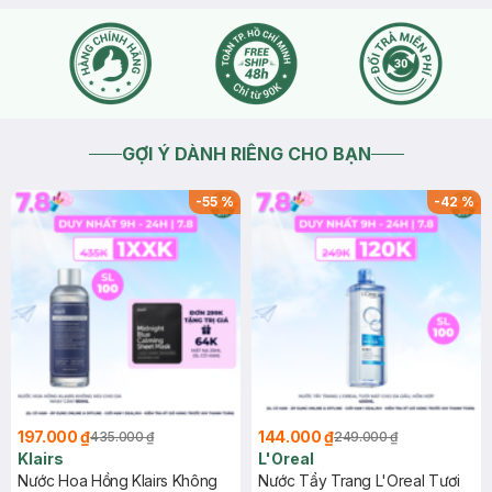
GỢI Ý DÀNH RIÊNG CHO BẠN
-
55
%
-
42
%
197.000 ₫
144.000 ₫
435.000 ₫
249.000 ₫
Klairs
L'Oreal
Nước Hoa Hồng Klairs Không
Nước Tẩy Trang L'Oreal Tươi