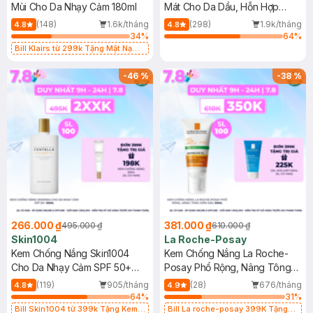
Mùi Cho Da Nhạy Cảm 180ml
Mát Cho Da Dầu, Hỗn Hợp
400ml
(148)
1.6k/tháng
(298)
1.9k/tháng
4.8
4.8
34
%
64
%
Bill Klairs từ 299k Tặng Mặt Nạ
Làm Dịu Da & Kiểm Soát Dầu Nhờn
25ml (SL Có Hạn)
-
46
%
-
38
%
266.000 ₫
381.000 ₫
495.000 ₫
610.000 ₫
Skin1004
La Roche-Posay
Kem Chống Nắng Skin1004
Kem Chống Nắng La Roche-
Cho Da Nhạy Cảm SPF 50+
Posay Phổ Rộng, Nâng Tông
50ml
Kiềm Dầu 50ml
(119)
905/tháng
(28)
676/tháng
4.8
4.9
64
%
31
%
Bill Skin1004 từ 399k Tặng Kem
Bill La roche-posay 399K Tặng