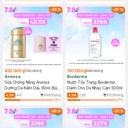
Chống Nắng Cho Da Nhạy Cảm
Gel rửa mặt da dầu nhạy cảm 50ml
SPF 50+ 20ml (SL Có Hạn)
(SL có hạn)
-
38
%
-
37
%
432.000 ₫
351.000 ₫
702.000 ₫
560.000 ₫
Anessa
Bioderma
Sữa Chống Nắng Anessa
Nước Tẩy Trang Bioderma
Dưỡng Da Kiềm Dầu 60ml (Bản
Dành Cho Da Nhạy Cảm 500ml
Mới)
(44)
499/tháng
(228)
832/tháng
4.9
4.9
33
%
27
%
-
39
%
-
31
%