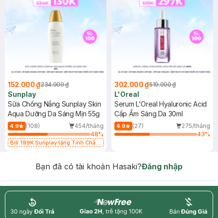
152.000 ₫
302.000 ₫
234.000 ₫
519.000 ₫
Sunplay
L'Oreal
Sữa Chống Nắng Sunplay Skin
Serum L'Oreal Hyaluronic Acid
Aqua Dưỡng Da Sáng Mịn 55g
Cấp Ẩm Sáng Da 30ml
(108)
454/tháng
(27)
275/tháng
4.9
4.9
48
%
43
%
Bill 199K Sunplay tặng Tinh Chất
Chống Nắng 7g trị giá 30K (SL có
hạn)
Bạn đã có tài khoản Hasaki?
Đăng nhập