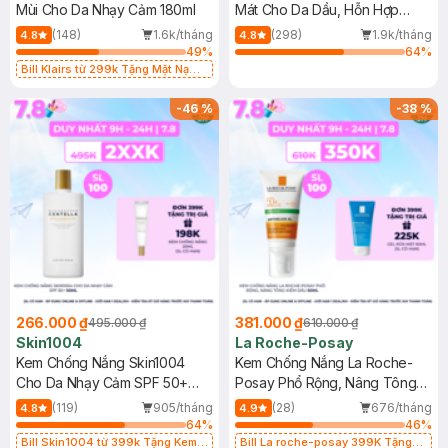
Mùi Cho Da Nhạy Cảm 180ml
Mát Cho Da Dầu, Hỗn Hợp
400ml
(148)
1.6k/tháng
(298)
1.9k/tháng
4.8
4.8
49
%
64
%
Bill Klairs từ 299k Tặng Mặt Nạ
Làm Dịu Da & Kiểm Soát Dầu Nhờn
25ml (SL Có Hạn)
-
46
%
-
38
%
266.000 ₫
381.000 ₫
495.000 ₫
610.000 ₫
Skin1004
La Roche-Posay
Kem Chống Nắng Skin1004
Kem Chống Nắng La Roche-
Cho Da Nhạy Cảm SPF 50+
Posay Phổ Rộng, Nâng Tông
50ml
Kiềm Dầu 50ml
(119)
905/tháng
(28)
676/tháng
4.8
4.9
64
%
46
%
Bill Skin1004 từ 399k Tặng Kem
Bill La roche-posay 399K Tặng