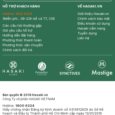
return
nowfree
price
HỖ TRỢ KHÁCH HÀNG
VỀ HASAKI.VN
Hotline:
1800 6324
Giới thiệu Hasaki.vn
(Miễn phí , 08-22h kể cả T7, CN)
Chính sách bảo mật
Điều khoản sử dụng
Các câu hỏi thường gặp
Hasaki cẩm nang
Gửi yêu cầu hỗ trợ
Tuyển dụng
Hướng dẫn đặt hàng
Liên hệ
Phương thức thanh toán
Phương thức vận chuyển
Chính sách đổi trả
Synctives
Clinic
Dermahair
Mastige
Bản quyền © 2016 Hasaki.vn
Công Ty cổ phần HASAKI VIETNAM
Hotline:
1800 6324
Giấy chứng nhận Đăng ký Kinh doanh số 0313612829 do Sở Kế
hoạch và Đầu tư Thành phố Hồ Chí Minh cấp ngày 13/01/2016