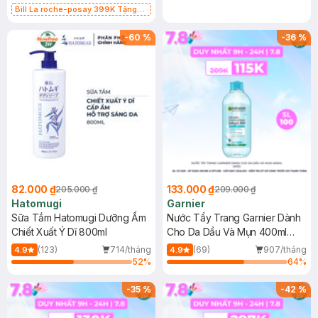
Bill La roche-posay 399K Tặng
Gel rửa mặt da dầu nhạy cảm 50ml
(SL có hạn)
-
60
%
-
36
%
82.000 ₫
133.000 ₫
205.000 ₫
209.000 ₫
Hatomugi
Garnier
Sữa Tắm Hatomugi Dưỡng Ẩm
Nước Tẩy Trang Garnier Dành
Chiết Xuất Ý Dĩ 800ml
Cho Da Dầu Và Mụn 400ml
(Mới)
(123)
714/tháng
(69)
907/tháng
4.9
4.9
52
%
64
%
-
35
%
-
42
%