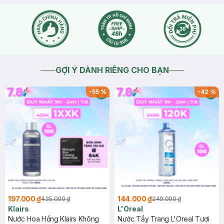
GỢI Ý DÀNH RIÊNG CHO BẠN
-
55
%
-
42
%
197.000 ₫
144.000 ₫
435.000 ₫
249.000 ₫
Klairs
L'Oreal
Nước Hoa Hồng Klairs Không
Nước Tẩy Trang L'Oreal Tươi