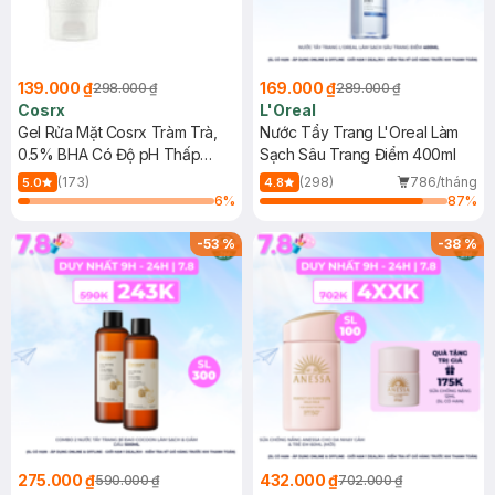
139.000 ₫
169.000 ₫
298.000 ₫
289.000 ₫
Cosrx
L'Oreal
Gel Rửa Mặt Cosrx Tràm Trà,
Nước Tẩy Trang L'Oreal Làm
0.5% BHA Có Độ pH Thấp
Sạch Sâu Trang Điểm 400ml
150ml
(173)
(298)
786/tháng
5.0
4.8
6
%
87
%
-
53
%
-
38
%
275.000 ₫
432.000 ₫
590.000 ₫
702.000 ₫