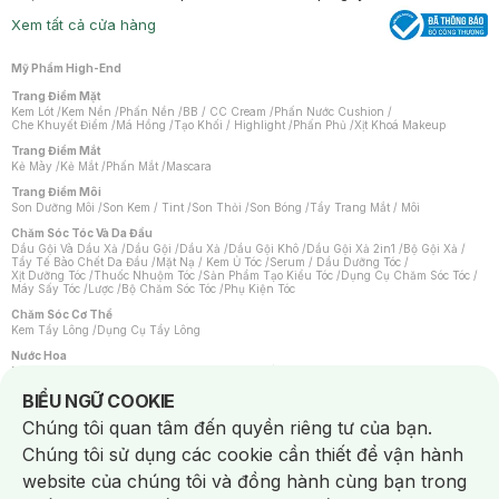
Xem tất cả cửa hàng
Mỹ Phẩm High-End
Trang Điểm Mặt
Kem Lót
/
Kem Nền
/
Phấn Nền
/
BB / CC Cream
/
Phấn Nước Cushion
/
Che Khuyết Điểm
/
Má Hồng
/
Tạo Khối / Highlight
/
Phấn Phủ
/
Xịt Khoá Makeup
Trang Điểm Mắt
Kẻ Mày
/
Kẻ Mắt
/
Phấn Mắt
/
Mascara
Trang Điểm Môi
Son Dưỡng Môi
/
Son Kem / Tint
/
Son Thỏi
/
Son Bóng
/
Tẩy Trang Mắt / Môi
Chăm Sóc Tóc Và Da Đầu
Dầu Gội Và Dầu Xả
/
Dầu Gội
/
Dầu Xả
/
Dầu Gội Khô
/
Dầu Gội Xả 2in1
/
Bộ Gội Xả
/
Tẩy Tế Bào Chết Da Đầu
/
Mặt Nạ / Kem Ủ Tóc
/
Serum / Dầu Dưỡng Tóc
/
Xịt Dưỡng Tóc
/
Thuốc Nhuộm Tóc
/
Sản Phẩm Tạo Kiểu Tóc
/
Dụng Cụ Chăm Sóc Tóc
/
Máy Sấy Tóc
/
Lược
/
Bộ Chăm Sóc Tóc
/
Phụ Kiện Tóc
Chăm Sóc Cơ Thể
Kem Tẩy Lông
/
Dụng Cụ Tẩy Lông
Nước Hoa
Nước Hoa Nữ
/
Nước Hoa Nam
/
Nước Hoa Cao Cấp
/
Xịt Thơm Toàn Thân
/
Nước Hoa Vùng Kín
Notice about cookies usage
BIỂU NGỮ COOKIE
Chăm Sóc Cá Nhân
Chúng tôi quan tâm đến quyền riêng tư của bạn.
Chống Muỗi
/
Khẩu Trang
/
Máy Massage
/
Mặt Nạ Xông Hơi
/
Nước Rửa Tay
/
Sản Phẩm Chăm Sóc Khác
/
Bàn Chải Đánh Răng
/
Bàn Chải Điện
/
Chúng tôi sử dụng các cookie cần thiết để vận hành
Hỗ Trợ Trắng Răng
/
Kem Đánh Răng
/
Máy Tăm Nước
/
Nước Súc Miệng
/
Tăm / Chỉ Nha Khoa
/
Xịt Thơm Miệng
/
Dung Dịch Vệ Sinh
/
Dưỡng Vùng Kín
/
website của chúng tôi và đồng hành cùng bạn trong
Khăn Ướt Vệ Sinh Vùng Kín
/
Băng Vệ Sinh
/
Tampon
/
Bọt Cạo Râu
/
Dao Cạo Râu
/
Máy Cạo Râu