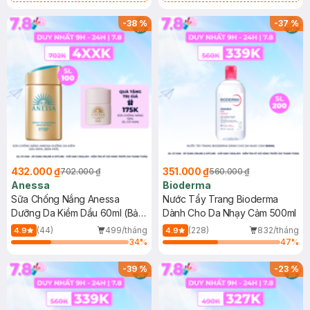
Chống Nắng Cho Da Nhạy Cảm
Gel rửa mặt da dầu nhạy cảm 50ml
SPF 50+ 20ml (SL Có Hạn)
(SL có hạn)
-
38
%
-
37
%
432.000 ₫
351.000 ₫
702.000 ₫
560.000 ₫
Anessa
Bioderma
Sữa Chống Nắng Anessa
Nước Tẩy Trang Bioderma
Dưỡng Da Kiềm Dầu 60ml (Bản
Dành Cho Da Nhạy Cảm 500ml
Mới)
(44)
499/tháng
(228)
832/tháng
4.9
4.9
34
%
47
%
-
39
%
-
23
%