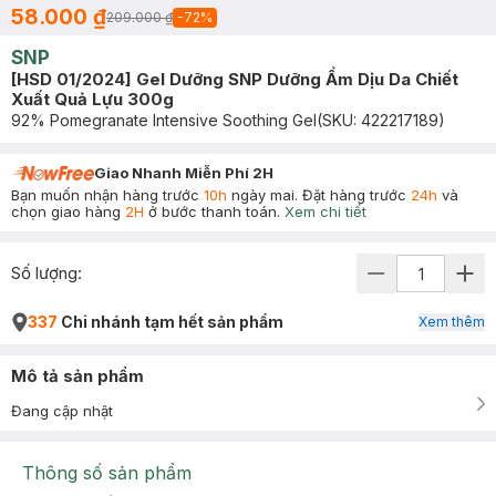
58.000 ₫
209.000 ₫
-
72
%
SNP
[HSD 01/2024] Gel Dưỡng SNP Dưỡng Ẩm Dịu Da Chiết
Xuất Quả Lựu 300g
92% Pomegranate Intensive Soothing Gel
(SKU:
422217189
)
Giao Nhanh Miễn Phí 2H
Bạn muốn nhận hàng trước
10h
ngày mai. Đặt hàng trước
24h
và
chọn giao hàng
2H
ở bước thanh toán.
Xem chi tiết
Số lượng:
337
Chi nhánh tạm hết sản phẩm
Xem thêm
Mô tả sản phẩm
Đang cập nhật
Thông số sản phẩm