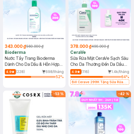
343.000 ₫
378.000 ₫
560.000 ₫
490.000 ₫
Bioderma
CeraVe
Nước Tẩy Trang Bioderma
Sữa Rửa Mặt CeraVe Sạch Sâu
Dành Cho Da Dầu & Hỗn Hợp
Cho Da Thường Đến Da Dầu
500ml
473ml
(228)
698/tháng
(116)
1.4k/tháng
4.9
4.9
52
%
64
%
Bill Cerave 299K Tặng Sữa Rửa
Mặt Cerave 30ml (SL có hạn)
-
53
%
-
42
%