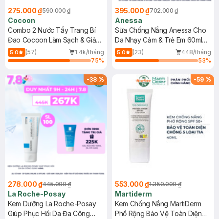
275.000 ₫
395.000 ₫
590.000 ₫
702.000 ₫
Cocoon
Anessa
Combo 2 Nước Tẩy Trang Bí
Sữa Chống Nắng Anessa Cho
Đao Cocoon Làm Sạch & Giảm
Da Nhạy Cảm & Trẻ Em 60ml
Dầu 500ml
(Mới)
(57)
1.4k/tháng
(23)
448/tháng
5.0
5.0
75
%
53
%
-
38
%
-
59
%
278.000 ₫
553.000 ₫
445.000 ₫
1.350.000 ₫
La Roche-Posay
Martiderm
Kem Dưỡng La Roche-Posay
Kem Chống Nắng MartiDerm
Giúp Phục Hồi Da Đa Công
Phổ Rộng Bảo Vệ Toàn Diện