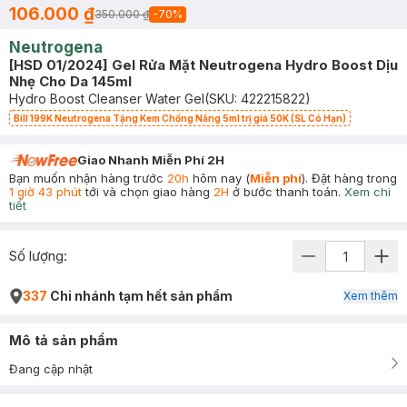
106.000 ₫
350.000 ₫
-
70
%
Neutrogena
[HSD 01/2024] Gel Rửa Mặt Neutrogena Hydro Boost Dịu
Nhẹ Cho Da 145ml
Hydro Boost Cleanser Water Gel
(SKU:
422215822
)
Bill 199K Neutrogena Tặng Kem Chống Nắng 5ml trị giá 50K (SL Có Hạn)
Giao Nhanh Miễn Phí 2H
Bạn muốn nhận hàng trước
20h
hôm nay (
Miễn phí
). Đặt hàng trong
1 giờ 43 phút
tới và chọn giao hàng
2H
ở bước thanh toán.
Xem chi
tiết
Số lượng:
337
Chi nhánh tạm hết sản phẩm
Xem thêm
Mô tả sản phẩm
Đang cập nhật