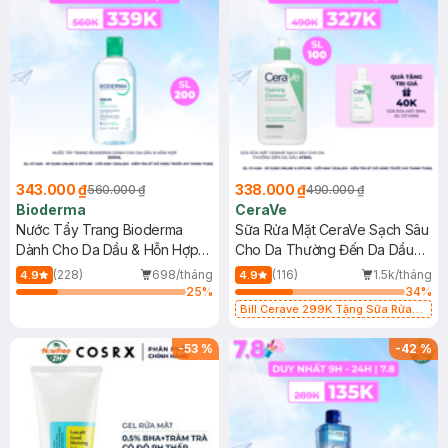
343.000 ₫
338.000 ₫
560.000 ₫
490.000 ₫
Bioderma
CeraVe
Nước Tẩy Trang Bioderma
Sữa Rửa Mặt CeraVe Sạch Sâu
Dành Cho Da Dầu & Hỗn Hợp
Cho Da Thường Đến Da Dầu
500ml
473ml
(228)
698/tháng
(116)
1.5k/tháng
4.9
4.9
25
%
34
%
Bill Cerave 299K Tặng Sữa Rửa
Mặt Cerave 30ml (SL có hạn)
-
53
%
-
42
%