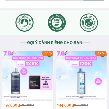
GỢI Ý DÀNH RIÊNG CHO BẠN
-
55
%
-
42
%
197.000 ₫
144.000 ₫
435.000 ₫
249.000 ₫