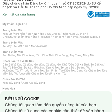
Giấy chứng nhận Đăng ký Kinh doanh số 0313612829 do Sở Kế
hoạch và Đầu tư Thành phố Hồ Chí Minh cấp ngày 13/01/2016
Xem tất cả cửa hàng
Mỹ Phẩm High-End
Trang Điểm Mặt
Kem Lót
/
Kem Nền
/
Phấn Nền
/
BB / CC Cream
/
Phấn Nước Cushion
/
Che Khuyết Điểm
/
Má Hồng
/
Tạo Khối / Highlight
/
Phấn Phủ
/
Xịt Khoá Makeup
Trang Điểm Mắt
Kẻ Mày
/
Kẻ Mắt
/
Phấn Mắt
/
Mascara
Trang Điểm Môi
Son Dưỡng Môi
/
Son Kem / Tint
/
Son Thỏi
/
Son Bóng
/
Tẩy Trang Mắt / Môi
Chăm Sóc Tóc Và Da Đầu
Dầu Gội Và Dầu Xả
/
Dầu Gội
/
Dầu Xả
/
Dầu Gội Khô
/
Dầu Gội Xả 2in1
/
Bộ Gội Xả
/
Tẩy Tế Bào Chết Da Đầu
/
Mặt Nạ / Kem Ủ Tóc
/
Serum / Dầu Dưỡng Tóc
/
Xịt Dưỡng Tóc
/
Thuốc Nhuộm Tóc
/
Sản Phẩm Tạo Kiểu Tóc
/
Dụng Cụ Chăm Sóc Tóc
/
Máy Sấy Tóc
/
Lược
/
Bộ Chăm Sóc Tóc
/
Phụ Kiện Tóc
Chăm Sóc Cơ Thể
Kem Tẩy Lông
/
Dụng Cụ Tẩy Lông
Nước Hoa
Nước Hoa Nữ
/
Nước Hoa Nam
/
Nước Hoa Cao Cấp
/
Xịt Thơm Toàn Thân
/
Nước Hoa Vùng Kín
Notice about cookies usage
BIỂU NGỮ COOKIE
Chăm Sóc Cá Nhân
Chúng tôi quan tâm đến quyền riêng tư của bạn.
Chống Muỗi
/
Khẩu Trang
/
Máy Massage
/
Mặt Nạ Xông Hơi
/
Nước Rửa Tay
/
Sản Phẩm Chăm Sóc Khác
/
Bàn Chải Đánh Răng
/
Bàn Chải Điện
/
Chúng tôi sử dụng các cookie cần thiết để vận hành
Hỗ Trợ Trắng Răng
/
Kem Đánh Răng
/
Máy Tăm Nước
/
Nước Súc Miệng
/