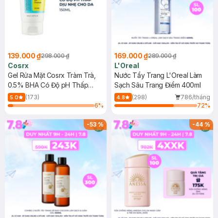
139.000 ₫
169.000 ₫
298.000 ₫
289.000 ₫
Cosrx
L'Oreal
Gel Rửa Mặt Cosrx Tràm Trà,
Nước Tẩy Trang L'Oreal Làm
0.5% BHA Có Độ pH Thấp
Sạch Sâu Trang Điểm 400ml
150ml
(173)
(298)
786/tháng
5.0
4.8
6
%
72
%
-
53
%
-
44
%