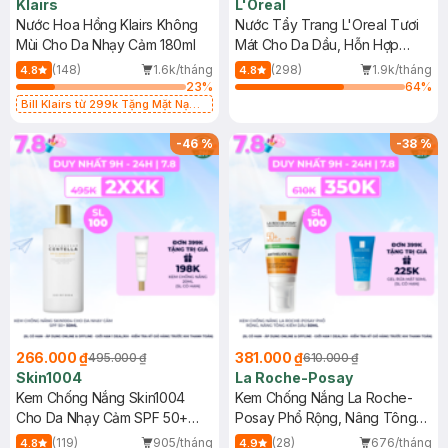
Klairs
L'Oreal
Nước Hoa Hồng Klairs Không
Nước Tẩy Trang L'Oreal Tươi
Mùi Cho Da Nhạy Cảm 180ml
Mát Cho Da Dầu, Hỗn Hợp
400ml
(148)
1.6k/tháng
(298)
1.9k/tháng
4.8
4.8
23
%
64
%
Bill Klairs từ 299k Tặng Mặt Nạ
Làm Dịu Da & Kiểm Soát Dầu Nhờn
25ml (SL Có Hạn)
-
46
%
-
38
%
266.000 ₫
381.000 ₫
495.000 ₫
610.000 ₫
Skin1004
La Roche-Posay
Kem Chống Nắng Skin1004
Kem Chống Nắng La Roche-
Cho Da Nhạy Cảm SPF 50+
Posay Phổ Rộng, Nâng Tông
50ml
Kiềm Dầu 50ml
(119)
905/tháng
(28)
676/tháng
4.8
4.9