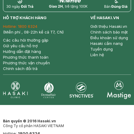
return
nowfree
price
HỖ TRỢ KHÁCH HÀNG
VỀ HASAKI.VN
Hotline:
1800 6324
Giới thiệu Hasaki.vn
(Miễn phí , 08-22h kể cả T7, CN)
Chính sách bảo mật
Điều khoản sử dụng
Các câu hỏi thường gặp
Hasaki cẩm nang
Gửi yêu cầu hỗ trợ
Tuyển dụng
Hướng dẫn đặt hàng
Liên hệ
Phương thức thanh toán
Phương thức vận chuyển
Chính sách đổi trả
Synctives
Clinic
Dermahair
Mastige
Bản quyền © 2016 Hasaki.vn
Công Ty cổ phần HASAKI VIETNAM
Hotline:
1800 6324