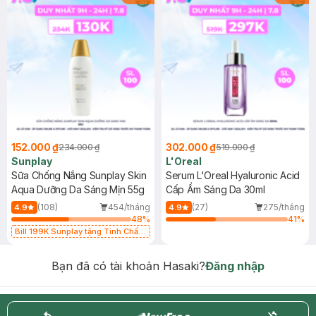
152.000 ₫
302.000 ₫
234.000 ₫
519.000 ₫
Sunplay
L'Oreal
Sữa Chống Nắng Sunplay Skin
Serum L'Oreal Hyaluronic Acid
Aqua Dưỡng Da Sáng Mịn 55g
Cấp Ẩm Sáng Da 30ml
(108)
454/tháng
(27)
275/tháng
4.9
4.9
48
%
41
%
Bill 199K Sunplay tặng Tinh Chất
Chống Nắng 7g trị giá 30K (SL có
hạn)
Bạn đã có tài khoản Hasaki?
Đăng nhập