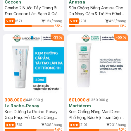
Cocoon
Anessa
Combo 2 Nước Tẩy Trang Bí
Sữa Chống Nắng Anessa Cho
Đao Cocoon Làm Sạch & Giảm
Da Nhạy Cảm & Trẻ Em 60ml
Dầu 500ml
(Mới)
(57)
1.5k/tháng
(23)
423/tháng
5.0
5.0
55
%
13
%
-
31
%
-
55
%
308.000 ₫
601.000 ₫
445.000 ₫
1.350.000 ₫
La Roche-Posay
Martiderm
Kem Dưỡng La Roche-Posay
Kem Chống Nắng MartiDerm
Giúp Phục Hồi Da Đa Công
Phổ Rộng Bảo Vệ Toàn Diện
Dụng 40ml
40ml
(56)
808/tháng
(110)
231/tháng
4.9
4.9
64
%
62
%