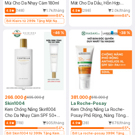
Mùi Cho Da Nhạy Cảm 180ml
Mát Cho Da Dầu, Hỗn Hợp
400ml
(148)
1.7k/tháng
(298)
2.0k/tháng
4.8
4.8
84
%
84
%
Bill Klairs từ 299k Tặng Mặt Nạ
Làm Dịu Da & Kiểm Soát Dầu Nhờn
25ml (SL Có Hạn)
-
46
%
-
38
%
266.000 ₫
381.000 ₫
495.000 ₫
610.000 ₫
Skin1004
La Roche-Posay
Kem Chống Nắng Skin1004
Kem Chống Nắng La Roche-
Cho Da Nhạy Cảm SPF 50+
Posay Phổ Rộng, Nâng Tông
50ml
Kiềm Dầu 50ml
(119)
905/tháng
(28)
676/tháng
4.8
4.9
64
%
65
%
Bill Skin1004 từ 399k Tặng Kem
Bill La roche-posay 399K Tặng