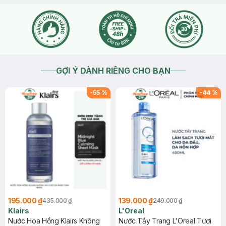
GỢI Ý DÀNH RIÊNG CHO BẠN
-
55
%
-
44
%
195.000 ₫
139.000 ₫
435.000 ₫
249.000 ₫
Klairs
L'Oreal
Nước Hoa Hồng Klairs Không
Nước Tẩy Trang L'Oreal Tươi