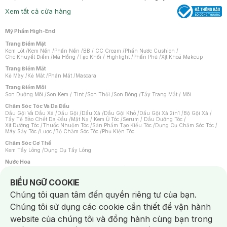
Xem tất cả cửa hàng
Mỹ Phẩm High-End
Trang Điểm Mặt
Kem Lót
/
Kem Nền
/
Phấn Nền
/
BB / CC Cream
/
Phấn Nước Cushion
/
Che Khuyết Điểm
/
Má Hồng
/
Tạo Khối / Highlight
/
Phấn Phủ
/
Xịt Khoá Makeup
Trang Điểm Mắt
Kẻ Mày
/
Kẻ Mắt
/
Phấn Mắt
/
Mascara
Trang Điểm Môi
Son Dưỡng Môi
/
Son Kem / Tint
/
Son Thỏi
/
Son Bóng
/
Tẩy Trang Mắt / Môi
Chăm Sóc Tóc Và Da Đầu
Dầu Gội Và Dầu Xả
/
Dầu Gội
/
Dầu Xả
/
Dầu Gội Khô
/
Dầu Gội Xả 2in1
/
Bộ Gội Xả
/
Tẩy Tế Bào Chết Da Đầu
/
Mặt Nạ / Kem Ủ Tóc
/
Serum / Dầu Dưỡng Tóc
/
Xịt Dưỡng Tóc
/
Thuốc Nhuộm Tóc
/
Sản Phẩm Tạo Kiểu Tóc
/
Dụng Cụ Chăm Sóc Tóc
/
Máy Sấy Tóc
/
Lược
/
Bộ Chăm Sóc Tóc
/
Phụ Kiện Tóc
Chăm Sóc Cơ Thể
Kem Tẩy Lông
/
Dụng Cụ Tẩy Lông
Nước Hoa
Nước Hoa Nữ
/
Nước Hoa Nam
/
Nước Hoa Cao Cấp
/
Xịt Thơm Toàn Thân
/
Nước Hoa Vùng Kín
Notice about cookies usage
BIỂU NGỮ COOKIE
Chăm Sóc Cá Nhân
Chúng tôi quan tâm đến quyền riêng tư của bạn.
Chống Muỗi
/
Khẩu Trang
/
Máy Massage
/
Mặt Nạ Xông Hơi
/
Nước Rửa Tay
/
Sản Phẩm Chăm Sóc Khác
/
Bàn Chải Đánh Răng
/
Bàn Chải Điện
/
Chúng tôi sử dụng các cookie cần thiết để vận hành
Hỗ Trợ Trắng Răng
/
Kem Đánh Răng
/
Máy Tăm Nước
/
Nước Súc Miệng
/
Tăm / Chỉ Nha Khoa
/
Xịt Thơm Miệng
/
Dung Dịch Vệ Sinh
/
Dưỡng Vùng Kín
/
website của chúng tôi và đồng hành cùng bạn trong
Khăn Ướt Vệ Sinh Vùng Kín
/
Băng Vệ Sinh
/
Tampon
/
Bọt Cạo Râu
/
Dao Cạo Râu
/
Máy Cạo Râu