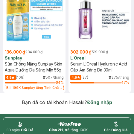
136.000 ₫
302.000 ₫
234.000 ₫
519.000 ₫
Sunplay
L'Oreal
Sữa Chống Nắng Sunplay Skin
Serum L'Oreal Hyaluronic Acid
Aqua Dưỡng Da Sáng Mịn 55g
Cấp Ẩm Sáng Da 30ml
(108)
507/tháng
(27)
275/tháng
4.9
4.9
64
%
47
%
Bill 199K Sunplay tặng Tinh Chất
Chống Nắng 7g trị giá 30K (SL có
hạn)
Bạn đã có tài khoản Hasaki?
Đăng nhập