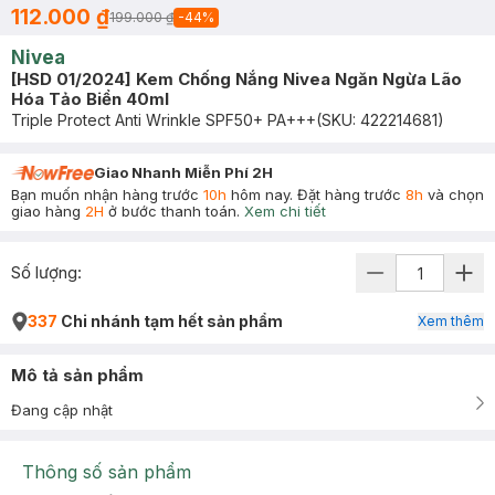
112.000 ₫
199.000 ₫
-
44
%
Nivea
[HSD 01/2024] Kem Chống Nắng Nivea Ngăn Ngừa Lão
Hóa Tảo Biển 40ml
Triple Protect Anti Wrinkle SPF50+ PA+++
(SKU:
422214681
)
Giao Nhanh Miễn Phí 2H
Bạn muốn nhận hàng trước
10h
hôm nay. Đặt hàng trước
8h
và chọn
giao hàng
2H
ở bước thanh toán.
Xem chi tiết
Số lượng:
337
Chi nhánh tạm hết sản phẩm
Xem thêm
Mô tả sản phẩm
Đang cập nhật
Thông số sản phẩm