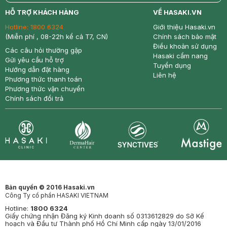
return
nowfree
price
HỖ TRỢ KHÁCH HÀNG
VỀ HASAKI.VN
Hotline:
1800 6324
Giới thiệu Hasaki.vn
(Miễn phí , 08-22h kể cả T7, CN)
Chính sách bảo mật
Điều khoản sử dụng
Các câu hỏi thường gặp
Hasaki cẩm nang
Gửi yêu cầu hỗ trợ
Tuyển dụng
Hướng dẫn đặt hàng
Liên hệ
Phương thức thanh toán
Phương thức vận chuyển
Chính sách đổi trả
Synctives
Clinic
Dermahair
Mastige
Bản quyền © 2016 Hasaki.vn
Công Ty cổ phần HASAKI VIETNAM
Hotline:
1800 6324
Giấy chứng nhận Đăng ký Kinh doanh số 0313612829 do Sở Kế
hoạch và Đầu tư Thành phố Hồ Chí Minh cấp ngày 13/01/2016