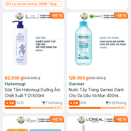
Bill La roche-posay 399K Tặng
Gel rửa mặt da dầu nhạy cảm 50ml
(SL có hạn)
-
60
%
-
38
%
82.000 ₫
129.000 ₫
205.000 ₫
209.000 ₫
Hatomugi
Garnier
Sữa Tắm Hatomugi Dưỡng Ẩm
Nước Tẩy Trang Garnier Dành
Chiết Xuất Ý Dĩ 800ml
Cho Da Dầu Và Mụn 400ml
(Mới)
(123)
714/tháng
(69)
935/tháng
4.9
4.9
52
%
64
%
-
42
%
-
42
%