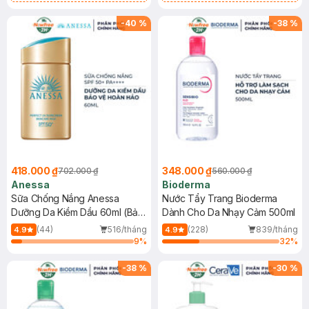
Chống Nắng Cho Da Nhạy Cảm
Gel rửa mặt da dầu nhạy cảm 50ml
SPF 50+ 20ml (SL Có Hạn)
(SL có hạn)
-
40
%
-
38
%
418.000 ₫
348.000 ₫
702.000 ₫
560.000 ₫
Anessa
Bioderma
Sữa Chống Nắng Anessa
Nước Tẩy Trang Bioderma
Dưỡng Da Kiềm Dầu 60ml (Bản
Dành Cho Da Nhạy Cảm 500ml
Mới)
(44)
516/tháng
(228)
839/tháng
4.9
4.9
9
%
32
%
-
38
%
-
30
%