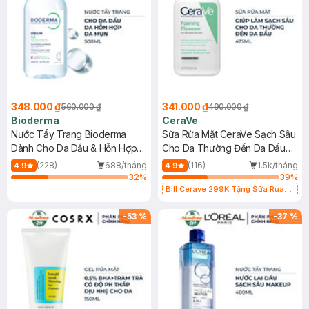
348.000 ₫
341.000 ₫
560.000 ₫
490.000 ₫
Bioderma
CeraVe
Nước Tẩy Trang Bioderma
Sữa Rửa Mặt CeraVe Sạch Sâu
Dành Cho Da Dầu & Hỗn Hợp
Cho Da Thường Đến Da Dầu
500ml
473ml
(228)
688/tháng
(116)
1.5k/tháng
4.9
4.9
32
%
39
%
Bill Cerave 299K Tặng Sữa Rửa
Mặt Cerave 30ml (SL có hạn)
-
53
%
-
37
%