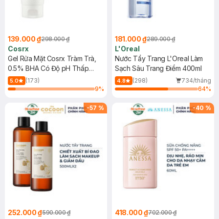
139.000 ₫
181.000 ₫
298.000 ₫
289.000 ₫
Cosrx
L'Oreal
Gel Rửa Mặt Cosrx Tràm Trà,
Nước Tẩy Trang L'Oreal Làm
0.5% BHA Có Độ pH Thấp
Sạch Sâu Trang Điểm 400ml
150ml
(173)
(298)
734/tháng
5.0
4.8
9
%
64
%
-
57
%
-
40
%
252.000 ₫
418.000 ₫
590.000 ₫
702.000 ₫