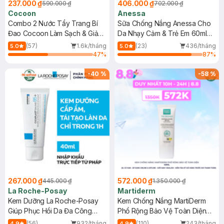
237.000 ₫
406.000 ₫
590.000 ₫
702.000 ₫
Cocoon
Anessa
Combo 2 Nước Tẩy Trang Bí
Sữa Chống Nắng Anessa Cho
Đao Cocoon Làm Sạch & Giảm
Da Nhạy Cảm & Trẻ Em 60ml
Dầu 500ml
(Mới)
(57)
1.6k/tháng
(23)
436/tháng
5.0
5.0
47
%
87
%
-
40
%
-
58
%
267.000 ₫
572.000 ₫
445.000 ₫
1.350.000 ₫
La Roche-Posay
Martiderm
Kem Dưỡng La Roche-Posay
Kem Chống Nắng MartiDerm
Giúp Phục Hồi Da Đa Công
Phổ Rộng Bảo Vệ Toàn Diện
Dụng 40ml
40ml
(56)
932/tháng
(110)
243/tháng
4.9
4.9