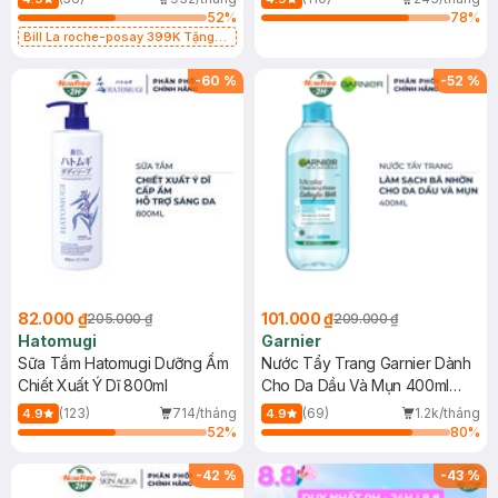
52
%
78
%
Bill La roche-posay 399K Tặng
Gel rửa mặt da dầu nhạy cảm 50ml
(SL có hạn)
-
60
%
-
52
%
82.000 ₫
101.000 ₫
205.000 ₫
209.000 ₫
Hatomugi
Garnier
Sữa Tắm Hatomugi Dưỡng Ẩm
Nước Tẩy Trang Garnier Dành
Chiết Xuất Ý Dĩ 800ml
Cho Da Dầu Và Mụn 400ml
(Mới)
(123)
714/tháng
(69)
1.2k/tháng
4.9
4.9
52
%
80
%
-
42
%
-
43
%