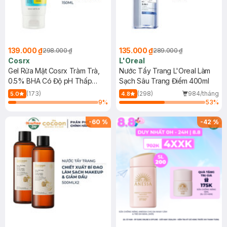
139.000 ₫
135.000 ₫
298.000 ₫
289.000 ₫
Cosrx
L'Oreal
Gel Rửa Mặt Cosrx Tràm Trà,
Nước Tẩy Trang L'Oreal Làm
0.5% BHA Có Độ pH Thấp
Sạch Sâu Trang Điểm 400ml
150ml
(173)
(298)
984/tháng
5.0
4.8
9
%
53
%
-
60
%
-
42
%