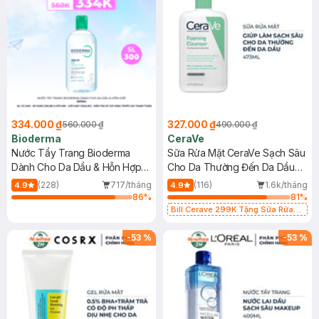
334.000 ₫
327.000 ₫
560.000 ₫
490.000 ₫
Bioderma
CeraVe
Nước Tẩy Trang Bioderma
Sữa Rửa Mặt CeraVe Sạch Sâu
Dành Cho Da Dầu & Hỗn Hợp
Cho Da Thường Đến Da Dầu
500ml
473ml
(228)
717/tháng
(116)
1.6k/tháng
4.9
4.9
86
%
81
%
Bill Cerave 299K Tặng Sữa Rửa
Mặt Cerave 30ml (SL có hạn)
-
53
%
-
53
%