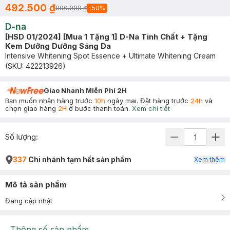
492.500 ₫
990.000 ₫
-
50
%
D-na
[HSD 01/2024] [Mua 1 Tặng 1] D-Na Tinh Chất + Tặng
Kem Dưỡng Dưỡng Sáng Da
Intensive Whitening Spot Essence + Ultimate Whitening Cream
(SKU:
422213926
)
Giao Nhanh Miễn Phí 2H
Bạn muốn nhận hàng trước
10h
ngày mai. Đặt hàng trước
24h
và
chọn giao hàng
2H
ở bước thanh toán.
Xem chi tiết
Số lượng:
337
Chi nhánh tạm hết sản phẩm
Xem thêm
Mô tả sản phẩm
Đang cập nhật
Thông số sản phẩm