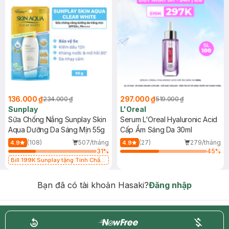
136.000 ₫
297.000 ₫
234.000 ₫
519.000 ₫
Sunplay
L'Oreal
Sữa Chống Nắng Sunplay Skin
Serum L'Oreal Hyaluronic Acid
Aqua Dưỡng Da Sáng Mịn 55g
Cấp Ẩm Sáng Da 30ml
(108)
507/tháng
(27)
279/tháng
4.9
4.9
31
%
45
%
Bill 199K Sunplay tặng Tinh Chất
Chống Nắng 7g trị giá 30K (SL có
hạn)
Bạn đã có tài khoản Hasaki?
Đăng nhập