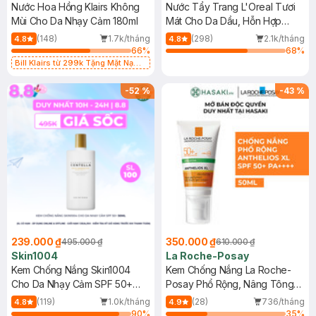
Nước Hoa Hồng Klairs Không
Nước Tẩy Trang L'Oreal Tươi
Mùi Cho Da Nhạy Cảm 180ml
Mát Cho Da Dầu, Hỗn Hợp
400ml
(148)
1.7k/tháng
(298)
2.1k/tháng
4.8
4.8
66
%
68
%
Bill Klairs từ 299k Tặng Mặt Nạ
Làm Dịu Da & Kiểm Soát Dầu Nhờn
25ml (SL Có Hạn)
-
52
%
-
43
%
239.000 ₫
350.000 ₫
495.000 ₫
610.000 ₫
Skin1004
La Roche-Posay
Kem Chống Nắng Skin1004
Kem Chống Nắng La Roche-
Cho Da Nhạy Cảm SPF 50+
Posay Phổ Rộng, Nâng Tông
50ml
Kiềm Dầu 50ml
(119)
1.0k/tháng
(28)
736/tháng
4.8
4.9
90
%
35
%