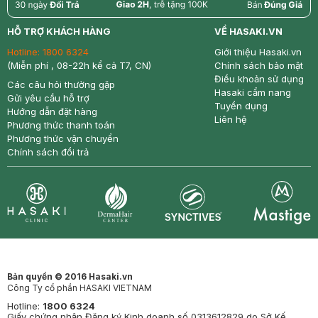
return
nowfree
price
HỖ TRỢ KHÁCH HÀNG
VỀ HASAKI.VN
Hotline:
1800 6324
Giới thiệu Hasaki.vn
(Miễn phí , 08-22h kể cả T7, CN)
Chính sách bảo mật
Điều khoản sử dụng
Các câu hỏi thường gặp
Hasaki cẩm nang
Gửi yêu cầu hỗ trợ
Tuyển dụng
Hướng dẫn đặt hàng
Liên hệ
Phương thức thanh toán
Phương thức vận chuyển
Chính sách đổi trả
Synctives
Clinic
Dermahair
Mastige
Bản quyền © 2016 Hasaki.vn
Công Ty cổ phần HASAKI VIETNAM
Hotline:
1800 6324
Giấy chứng nhận Đăng ký Kinh doanh số 0313612829 do Sở Kế