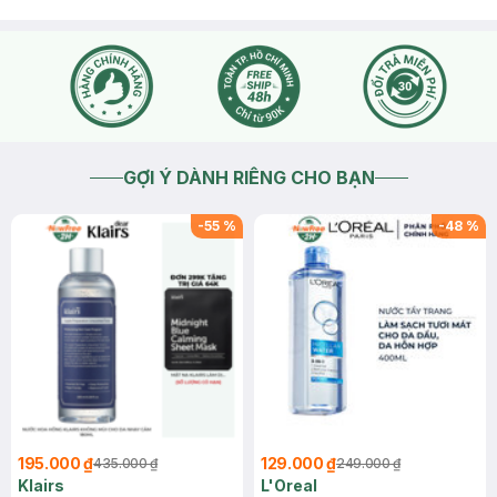
GỢI Ý DÀNH RIÊNG CHO BẠN
-
55
%
-
48
%
195.000 ₫
129.000 ₫
435.000 ₫
249.000 ₫
Klairs
L'Oreal