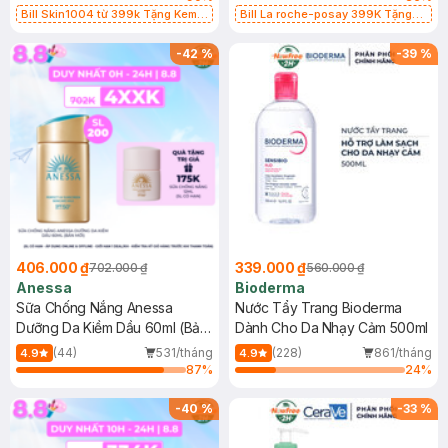
Bill Skin1004 từ 399k Tặng Kem
Bill La roche-posay 399K Tặng
Chống Nắng Cho Da Nhạy Cảm
Gel rửa mặt da dầu nhạy cảm 50ml
SPF 50+ 20ml (SL Có Hạn)
(SL có hạn)
-
42
%
-
39
%
406.000 ₫
339.000 ₫
702.000 ₫
560.000 ₫
Anessa
Bioderma
Sữa Chống Nắng Anessa
Nước Tẩy Trang Bioderma
Dưỡng Da Kiềm Dầu 60ml (Bản
Dành Cho Da Nhạy Cảm 500ml
Mới)
(44)
531/tháng
(228)
861/tháng
4.9
4.9
87
%
24
%
-
40
%
-
33
%