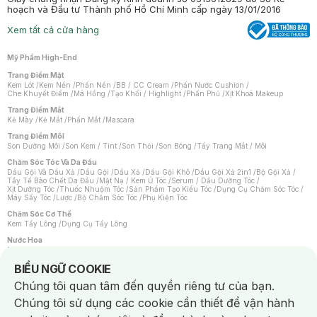
hoạch và Đầu tư Thành phố Hồ Chí Minh cấp ngày 13/01/2016
Xem tất cả cửa hàng
Mỹ Phẩm High-End
Trang Điểm Mặt
Kem Lót
/
Kem Nền
/
Phấn Nền
/
BB / CC Cream
/
Phấn Nước Cushion
/
Che Khuyết Điểm
/
Má Hồng
/
Tạo Khối / Highlight
/
Phấn Phủ
/
Xịt Khoá Makeup
Trang Điểm Mắt
Kẻ Mày
/
Kẻ Mắt
/
Phấn Mắt
/
Mascara
Trang Điểm Môi
Son Dưỡng Môi
/
Son Kem / Tint
/
Son Thỏi
/
Son Bóng
/
Tẩy Trang Mắt / Môi
Chăm Sóc Tóc Và Da Đầu
Dầu Gội Và Dầu Xả
/
Dầu Gội
/
Dầu Xả
/
Dầu Gội Khô
/
Dầu Gội Xả 2in1
/
Bộ Gội Xả
/
Tẩy Tế Bào Chết Da Đầu
/
Mặt Nạ / Kem Ủ Tóc
/
Serum / Dầu Dưỡng Tóc
/
Xịt Dưỡng Tóc
/
Thuốc Nhuộm Tóc
/
Sản Phẩm Tạo Kiểu Tóc
/
Dụng Cụ Chăm Sóc Tóc
/
Máy Sấy Tóc
/
Lược
/
Bộ Chăm Sóc Tóc
/
Phụ Kiện Tóc
Chăm Sóc Cơ Thể
Kem Tẩy Lông
/
Dụng Cụ Tẩy Lông
Nước Hoa
Nước Hoa Nữ
/
Nước Hoa Nam
/
Nước Hoa Cao Cấp
/
Xịt Thơm Toàn Thân
/
Nước Hoa Vùng Kín
Notice about cookies usage
BIỂU NGỮ COOKIE
Chăm Sóc Cá Nhân
Chúng tôi quan tâm đến quyền riêng tư của bạn.
Chống Muỗi
/
Khẩu Trang
/
Máy Massage
/
Mặt Nạ Xông Hơi
/
Nước Rửa Tay
/
Sản Phẩm Chăm Sóc Khác
/
Bàn Chải Đánh Răng
/
Bàn Chải Điện
/
Chúng tôi sử dụng các cookie cần thiết để vận hành
Hỗ Trợ Trắng Răng
/
Kem Đánh Răng
/
Máy Tăm Nước
/
Nước Súc Miệng
/
Tăm / Chỉ Nha Khoa
/
Xịt Thơm Miệng
/
Dung Dịch Vệ Sinh
/
Dưỡng Vùng Kín
/