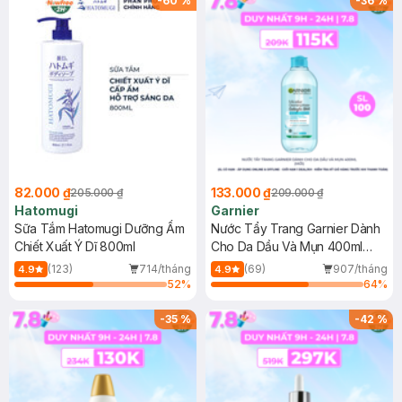
-
60
%
-
36
%
82.000 ₫
133.000 ₫
205.000 ₫
209.000 ₫
Hatomugi
Garnier
Sữa Tắm Hatomugi Dưỡng Ẩm
Nước Tẩy Trang Garnier Dành
Chiết Xuất Ý Dĩ 800ml
Cho Da Dầu Và Mụn 400ml
(Mới)
(123)
714/tháng
(69)
907/tháng
4.9
4.9
52
%
64
%
-
35
%
-
42
%