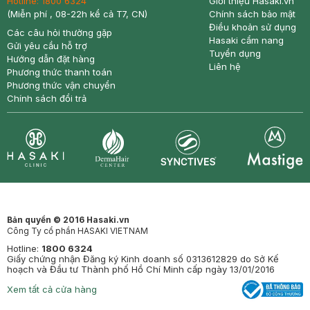
Hotline:
1800 6324
Giới thiệu Hasaki.vn
(Miễn phí , 08-22h kể cả T7, CN)
Chính sách bảo mật
Điều khoản sử dụng
Các câu hỏi thường gặp
Hasaki cẩm nang
Gửi yêu cầu hỗ trợ
Tuyển dụng
Hướng dẫn đặt hàng
Liên hệ
Phương thức thanh toán
Phương thức vận chuyển
Chính sách đổi trả
Synctives
Clinic
Dermahair
Mastige
Bản quyền © 2016 Hasaki.vn
Công Ty cổ phần HASAKI VIETNAM
Hotline:
1800 6324
Giấy chứng nhận Đăng ký Kinh doanh số 0313612829 do Sở Kế
hoạch và Đầu tư Thành phố Hồ Chí Minh cấp ngày 13/01/2016
Xem tất cả cửa hàng