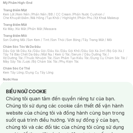
Mỹ Phẩm High-End
Trang Điểm Mặt
Kem Lót
/
Kem Nền
/
Phấn Nền
/
BB / CC Cream
/
Phấn Nước Cushion
/
Che Khuyết Điểm
/
Má Hồng
/
Tạo Khối / Highlight
/
Phấn Phủ
/
Xịt Khoá Makeup
Trang Điểm Mắt
Kẻ Mày
/
Kẻ Mắt
/
Phấn Mắt
/
Mascara
Trang Điểm Môi
Son Dưỡng Môi
/
Son Kem / Tint
/
Son Thỏi
/
Son Bóng
/
Tẩy Trang Mắt / Môi
Chăm Sóc Tóc Và Da Đầu
Dầu Gội Và Dầu Xả
/
Dầu Gội
/
Dầu Xả
/
Dầu Gội Khô
/
Dầu Gội Xả 2in1
/
Bộ Gội Xả
/
Tẩy Tế Bào Chết Da Đầu
/
Mặt Nạ / Kem Ủ Tóc
/
Serum / Dầu Dưỡng Tóc
/
Xịt Dưỡng Tóc
/
Thuốc Nhuộm Tóc
/
Sản Phẩm Tạo Kiểu Tóc
/
Dụng Cụ Chăm Sóc Tóc
/
Máy Sấy Tóc
/
Lược
/
Bộ Chăm Sóc Tóc
/
Phụ Kiện Tóc
Chăm Sóc Cơ Thể
Kem Tẩy Lông
/
Dụng Cụ Tẩy Lông
Nước Hoa
Nước Hoa Nữ
/
Nước Hoa Nam
/
Nước Hoa Cao Cấp
/
Xịt Thơm Toàn Thân
/
Nước Hoa Vùng Kín
Notice about cookies usage
BIỂU NGỮ COOKIE
Chăm Sóc Cá Nhân
Chúng tôi quan tâm đến quyền riêng tư của bạn.
Chống Muỗi
/
Khẩu Trang
/
Máy Massage
/
Mặt Nạ Xông Hơi
/
Nước Rửa Tay
/
Sản Phẩm Chăm Sóc Khác
/
Bàn Chải Đánh Răng
/
Bàn Chải Điện
/
Chúng tôi sử dụng các cookie cần thiết để vận hành
Hỗ Trợ Trắng Răng
/
Kem Đánh Răng
/
Máy Tăm Nước
/
Nước Súc Miệng
/
Tăm / Chỉ Nha Khoa
/
Xịt Thơm Miệng
/
Dung Dịch Vệ Sinh
/
Dưỡng Vùng Kín
/
website của chúng tôi và đồng hành cùng bạn trong
Khăn Ướt Vệ Sinh Vùng Kín
/
Băng Vệ Sinh
/
Tampon
/
Bọt Cạo Râu
/
Dao Cạo Râu
/
Máy Cạo Râu
suốt quá trình điều hướng. Với sự đồng ý của bạn,
Vấn Đề Về Da
chúng tôi và các đối tác của chúng tôi cũng sử dụng
Da Dầu / Lỗ Chân Lông To
/
Da Khô / Mất Nước
/
Da Lão Hóa
/
Da Mụn
/
Da Nhạy Cảm / Kích Ứng
/
Da Xỉn Màu
/
Thâm / Nám / Tàn Nhang
/