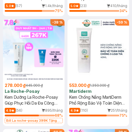
Dầu 500ml
(Mới)
(57)
1.4k/tháng
(23)
410/tháng
5.0
5.0
75
%
34
%
-
38
%
-
59
%
278.000 ₫
553.000 ₫
445.000 ₫
1.350.000 ₫
La Roche-Posay
Martiderm
Kem Dưỡng La Roche-Posay
Kem Chống Nắng MartiDerm
Giúp Phục Hồi Da Đa Công
Phổ Rộng Bảo Vệ Toàn Diện
Dụng 40ml
40ml
(56)
895/tháng
(110)
251/tháng
4.9
4.9
68
%
75
%
Bill La roche-posay 399K Tặng
Gel rửa mặt da dầu nhạy cảm 50ml
(SL có hạn)