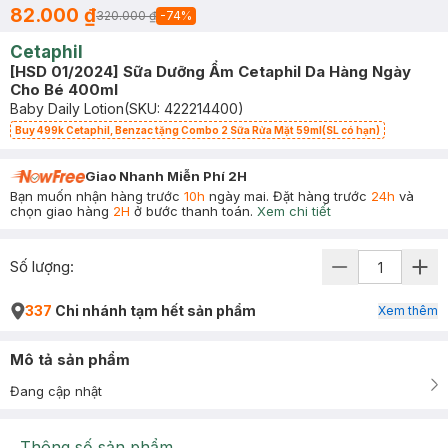
82.000 ₫
320.000 ₫
-
74
%
Cetaphil
[HSD 01/2024] Sữa Dưỡng Ẩm Cetaphil Da Hàng Ngày
Cho Bé 400ml
Baby Daily Lotion
(SKU:
422214400
)
Buy 499k Cetaphil, Benzac tặng Combo 2 Sữa Rửa Mặt 59ml(SL có hạn)
Giao Nhanh Miễn Phí 2H
Bạn muốn nhận hàng trước
10h
ngày mai. Đặt hàng trước
24h
và
chọn giao hàng
2H
ở bước thanh toán.
Xem chi tiết
Số lượng:
337
Chi nhánh tạm hết sản phẩm
Xem thêm
Mô tả sản phẩm
Đang cập nhật
Thông số sản phẩm