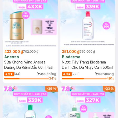
432.000 ₫
351.000 ₫
702.000 ₫
560.000 ₫
Anessa
Bioderma
Sữa Chống Nắng Anessa
Nước Tẩy Trang Bioderma
Dưỡng Da Kiềm Dầu 60ml (Bản
Dành Cho Da Nhạy Cảm 500ml
Mới)
(44)
499/tháng
(228)
832/tháng
4.9
4.9
34
%
49
%
-
39
%
-
23
%