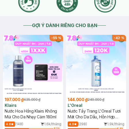
GỢI Ý DÀNH RIÊNG CHO BẠN
-
55
%
-
42
%
197.000 ₫
144.000 ₫
435.000 ₫
249.000 ₫
Klairs
L'Oreal
Nước Hoa Hồng Klairs Không
Nước Tẩy Trang L'Oreal Tươi
Mùi Cho Da Nhạy Cảm 180ml
Mát Cho Da Dầu, Hỗn Hợp
400ml
(148)
1.6k/tháng
(298)
1.9k/tháng
4.8
4.8
50
%
64
%