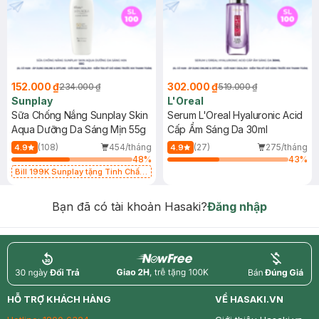
152.000 ₫
302.000 ₫
234.000 ₫
519.000 ₫
Sunplay
L'Oreal
Sữa Chống Nắng Sunplay Skin
Serum L'Oreal Hyaluronic Acid
Aqua Dưỡng Da Sáng Mịn 55g
Cấp Ẩm Sáng Da 30ml
(108)
454/tháng
(27)
275/tháng
4.9
4.9
48
%
43
%
Bill 199K Sunplay tặng Tinh Chất
Chống Nắng 7g trị giá 30K (SL có
hạn)
Bạn đã có tài khoản Hasaki?
Đăng nhập
return
nowfree
price
HỖ TRỢ KHÁCH HÀNG
VỀ HASAKI.VN