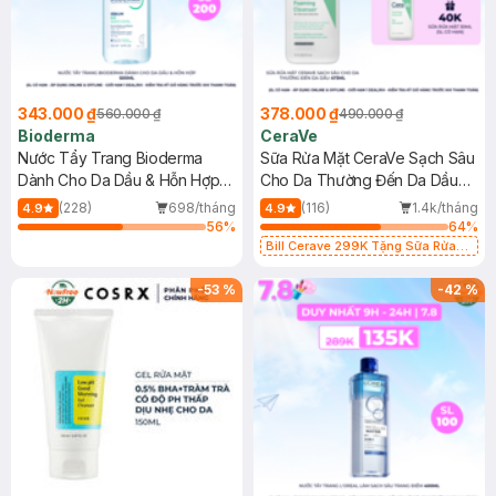
343.000 ₫
378.000 ₫
560.000 ₫
490.000 ₫
Bioderma
CeraVe
Nước Tẩy Trang Bioderma
Sữa Rửa Mặt CeraVe Sạch Sâu
Dành Cho Da Dầu & Hỗn Hợp
Cho Da Thường Đến Da Dầu
500ml
473ml
(228)
698/tháng
(116)
1.4k/tháng
4.9
4.9
56
%
64
%
Bill Cerave 299K Tặng Sữa Rửa
Mặt Cerave 30ml (SL có hạn)
-
53
%
-
42
%