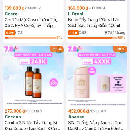
139.000 ₫
169.000 ₫
298.000 ₫
289.000 ₫
Cosrx
L'Oreal
Gel Rửa Mặt Cosrx Tràm Trà,
Nước Tẩy Trang L'Oreal Làm
0.5% BHA Có Độ pH Thấp
Sạch Sâu Trang Điểm 400ml
150ml
(173)
(298)
786/tháng
5.0
4.8
6
%
89
%
-
53
%
-
38
%
275.000 ₫
432.000 ₫
590.000 ₫
702.000 ₫
Cocoon
Anessa
Combo 2 Nước Tẩy Trang Bí
Sữa Chống Nắng Anessa Cho
Đao Cocoon Làm Sạch & Giảm
Da Nhạy Cảm & Trẻ Em 60ml