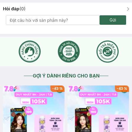
Hỏi đáp
(
0
)
Gửi
GỢI Ý DÀNH RIÊNG CHO BẠN
-
43
%
-
43
%