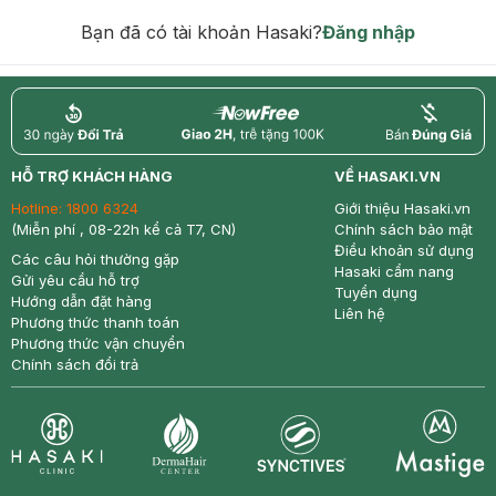
Bạn đã có tài khoản Hasaki?
Đăng nhập
return
nowfree
price
HỖ TRỢ KHÁCH HÀNG
VỀ HASAKI.VN
Hotline:
1800 6324
Giới thiệu Hasaki.vn
(Miễn phí , 08-22h kể cả T7, CN)
Chính sách bảo mật
Điều khoản sử dụng
Các câu hỏi thường gặp
Hasaki cẩm nang
Gửi yêu cầu hỗ trợ
Tuyển dụng
Hướng dẫn đặt hàng
Liên hệ
Phương thức thanh toán
Phương thức vận chuyển
Chính sách đổi trả
Synctives
Clinic
Dermahair
Mastige