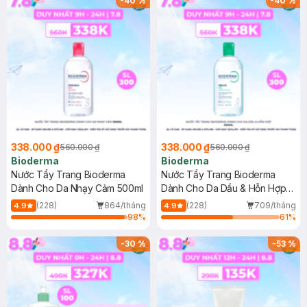
-
40
%
-
40
%
338.000 ₫
338.000 ₫
560.000 ₫
560.000 ₫
Bioderma
Bioderma
Nước Tẩy Trang Bioderma
Nước Tẩy Trang Bioderma
Dành Cho Da Nhạy Cảm 500ml
Dành Cho Da Dầu & Hỗn Hợp
500ml
(228)
864/tháng
(228)
709/tháng
4.9
4.9
98
%
61
%
-
30
%
-
53
%