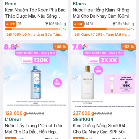
Reen
Klairs
Kem Nhuộm Tóc Reen Phủ Bạc
Nước Hoa Hồng Klairs Không
Thảo Dược Màu Nâu Sáng
Mùi Cho Da Nhạy Cảm 180ml
120g
(15)
105/tháng
(148)
1.5k/tháng
4.9
4.8
13
%
64
%
Bill 109K LG Vina tặng Sữa Tắm
Bill Klairs từ 299k Tặng Mặt Nạ
Hương Hoa Nhài 200g trị giá 29K
Làm Dịu Da & Kiểm Soát Dầu Nhờn
(SL có hạn)
25ml (SL Có Hạn)
-
48
%
-
52
%
129.000 ₫
237.000 ₫
249.000 ₫
495.000 ₫
L'Oreal
Skin1004
Nước Tẩy Trang L'Oreal Tươi
Kem Chống Nắng Skin1004
Mát Cho Da Dầu, Hỗn Hợp
Cho Da Nhạy Cảm SPF 50+
400ml
50ml