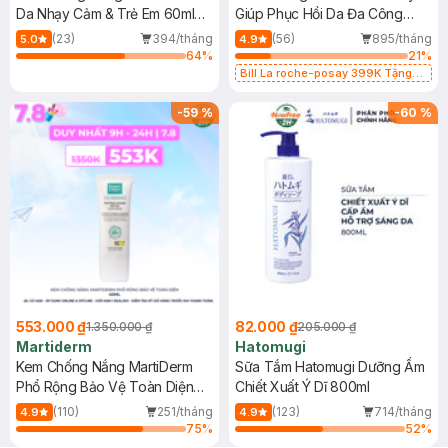
Da Nhạy Cảm & Trẻ Em 60ml
Giúp Phục Hồi Da Đa Công
(Mới)
Dụng 40ml
(23)
394/tháng
(56)
895/tháng
5.0
4.9
64
%
21
%
Bill La roche-posay 399K Tặng
Gel rửa mặt da dầu nhạy cảm 50ml
(SL có hạn)
-
59
%
-
60
%
553.000 ₫
82.000 ₫
1.350.000 ₫
205.000 ₫
Martiderm
Hatomugi
Kem Chống Nắng MartiDerm
Sữa Tắm Hatomugi Dưỡng Ẩm
Phổ Rộng Bảo Vệ Toàn Diện
Chiết Xuất Ý Dĩ 800ml
40ml
(110)
251/tháng
(123)
714/tháng
4.9
4.9
75
%
52
%