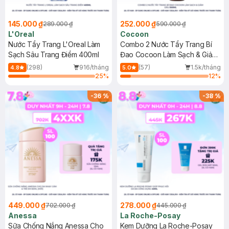
145.000 ₫
252.000 ₫
289.000 ₫
590.000 ₫
L'Oreal
Cocoon
Nước Tẩy Trang L'Oreal Làm
Combo 2 Nước Tẩy Trang Bí
Sạch Sâu Trang Điểm 400ml
Đao Cocoon Làm Sạch & Giảm
Dầu 500ml
(298)
916/tháng
(57)
1.5k/tháng
4.8
5.0
25
%
12
%
-
36
%
-
38
%
449.000 ₫
278.000 ₫
702.000 ₫
445.000 ₫
Anessa
La Roche-Posay
Sữa Chống Nắng Anessa Cho
Kem Dưỡng La Roche-Posay