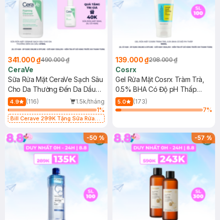
341.000 ₫
139.000 ₫
490.000 ₫
298.000 ₫
CeraVe
Cosrx
Sữa Rửa Mặt CeraVe Sạch Sâu
Gel Rửa Mặt Cosrx Tràm Trà,
Cho Da Thường Đến Da Dầu
0.5% BHA Có Độ pH Thấp
473ml
150ml
(116)
1.5k/tháng
(173)
4.9
5.0
1
%
7
%
Bill Cerave 299K Tặng Sữa Rửa
Mặt Cerave 30ml (SL có hạn)
-
50
%
-
57
%