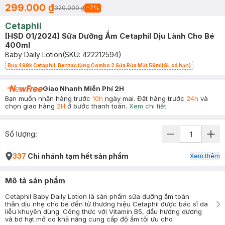
299.000 ₫
320.000 ₫
-
7
%
Cetaphil
[HSD 01/2024] Sữa Dưỡng Ẩm Cetaphil Dịu Lành Cho Bé
400ml
Baby Daily Lotion
(SKU:
422212594
)
Buy 499k Cetaphil, Benzac tặng Combo 2 Sữa Rửa Mặt 59ml(SL có hạn)
Giao Nhanh Miễn Phí 2H
Bạn muốn nhận hàng trước
10h
ngày mai. Đặt hàng trước
24h
và
chọn giao hàng
2H
ở bước thanh toán.
Xem chi tiết
Số lượng:
337
Chi nhánh tạm hết sản phẩm
Xem thêm
Mô tả sản phẩm
Cetaphil Baby Daily Lotion là sản phẩm sữa dưỡng ẩm toàn
thân dịu nhẹ cho bé đến từ thương hiệu Cetaphil được bác sĩ da
liễu khuyên dùng. Công thức với Vitamin B5, dầu hướng dương
và bơ hạt mỡ có khả năng cung cấp độ ẩm tối ưu cho