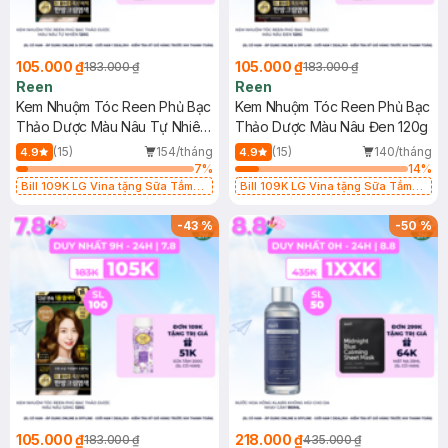
105.000 ₫
105.000 ₫
183.000 ₫
183.000 ₫
Reen
Reen
Kem Nhuộm Tóc Reen Phủ Bạc
Kem Nhuộm Tóc Reen Phủ Bạc
Thảo Dược Màu Nâu Tự Nhiên
Thảo Dược Màu Nâu Đen 120g
120g
(15)
154/tháng
(15)
140/tháng
4.9
4.9
7
%
14
%
Bill 109K LG Vina tặng Sữa Tắm
Bill 109K LG Vina tặng Sữa Tắm
Hương Hoa Nhài 200g trị giá 29K
Hương Hoa Nhài 200g trị giá 29K
(SL có hạn)
(SL có hạn)
-
43
%
-
50
%
105.000 ₫
218.000 ₫
183.000 ₫
435.000 ₫