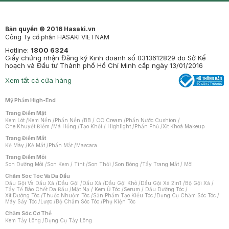
Bản quyền © 2016 Hasaki.vn
Công Ty cổ phần HASAKI VIETNAM
Hotline:
1800 6324
Giấy chứng nhận Đăng ký Kinh doanh số 0313612829 do Sở Kế
hoạch và Đầu tư Thành phố Hồ Chí Minh cấp ngày 13/01/2016
Xem tất cả cửa hàng
Mỹ Phẩm High-End
Trang Điểm Mặt
Kem Lót
/
Kem Nền
/
Phấn Nền
/
BB / CC Cream
/
Phấn Nước Cushion
/
Che Khuyết Điểm
/
Má Hồng
/
Tạo Khối / Highlight
/
Phấn Phủ
/
Xịt Khoá Makeup
Trang Điểm Mắt
Kẻ Mày
/
Kẻ Mắt
/
Phấn Mắt
/
Mascara
Trang Điểm Môi
Son Dưỡng Môi
/
Son Kem / Tint
/
Son Thỏi
/
Son Bóng
/
Tẩy Trang Mắt / Môi
Chăm Sóc Tóc Và Da Đầu
Dầu Gội Và Dầu Xả
/
Dầu Gội
/
Dầu Xả
/
Dầu Gội Khô
/
Dầu Gội Xả 2in1
/
Bộ Gội Xả
/
Tẩy Tế Bào Chết Da Đầu
/
Mặt Nạ / Kem Ủ Tóc
/
Serum / Dầu Dưỡng Tóc
/
Xịt Dưỡng Tóc
/
Thuốc Nhuộm Tóc
/
Sản Phẩm Tạo Kiểu Tóc
/
Dụng Cụ Chăm Sóc Tóc
/
Máy Sấy Tóc
/
Lược
/
Bộ Chăm Sóc Tóc
/
Phụ Kiện Tóc
Chăm Sóc Cơ Thể
Kem Tẩy Lông
/
Dụng Cụ Tẩy Lông