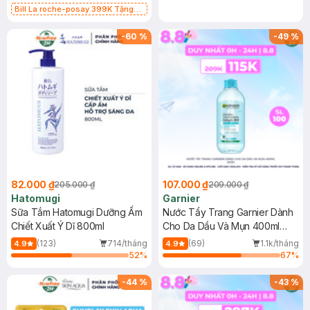
Bill La roche-posay 399K Tặng
Gel rửa mặt da dầu nhạy cảm 50ml
(SL có hạn)
-
60
%
-
49
%
82.000 ₫
107.000 ₫
205.000 ₫
209.000 ₫
Hatomugi
Garnier
Sữa Tắm Hatomugi Dưỡng Ẩm
Nước Tẩy Trang Garnier Dành
Chiết Xuất Ý Dĩ 800ml
Cho Da Dầu Và Mụn 400ml
(Mới)
(123)
714/tháng
(69)
1.1k/tháng
4.9
4.9
52
%
67
%
-
44
%
-
43
%