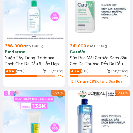
386.000 ₫
341.000 ₫
560.000 ₫
490.000 ₫
Bioderma
CeraVe
Nước Tẩy Trang Bioderma
Sữa Rửa Mặt CeraVe Sạch Sâu
Dành Cho Da Dầu & Hỗn Hợp
Cho Da Thường Đến Da Dầu
500ml
473ml
(228)
621/tháng
(116)
1.5k/tháng
4.9
4.9
64
%
17
%
Bill Cerave 299K Tặng Sữa Rửa
Mặt Cerave 30ml (SL có hạn)
-
53
%
-
50
%