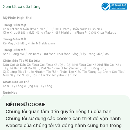
Xem tất cả cửa hàng
Mỹ Phẩm High-End
Trang Điểm Mặt
Kem Lót
/
Kem Nền
/
Phấn Nền
/
BB / CC Cream
/
Phấn Nước Cushion
/
Che Khuyết Điểm
/
Má Hồng
/
Tạo Khối / Highlight
/
Phấn Phủ
/
Xịt Khoá Makeup
Trang Điểm Mắt
Kẻ Mày
/
Kẻ Mắt
/
Phấn Mắt
/
Mascara
Trang Điểm Môi
Son Dưỡng Môi
/
Son Kem / Tint
/
Son Thỏi
/
Son Bóng
/
Tẩy Trang Mắt / Môi
Chăm Sóc Tóc Và Da Đầu
Dầu Gội Và Dầu Xả
/
Dầu Gội
/
Dầu Xả
/
Dầu Gội Khô
/
Dầu Gội Xả 2in1
/
Bộ Gội Xả
/
Tẩy Tế Bào Chết Da Đầu
/
Mặt Nạ / Kem Ủ Tóc
/
Serum / Dầu Dưỡng Tóc
/
Xịt Dưỡng Tóc
/
Thuốc Nhuộm Tóc
/
Sản Phẩm Tạo Kiểu Tóc
/
Dụng Cụ Chăm Sóc Tóc
/
Máy Sấy Tóc
/
Lược
/
Bộ Chăm Sóc Tóc
/
Phụ Kiện Tóc
Chăm Sóc Cơ Thể
Kem Tẩy Lông
/
Dụng Cụ Tẩy Lông
Nước Hoa
Nước Hoa Nữ
/
Nước Hoa Nam
/
Nước Hoa Cao Cấp
/
Xịt Thơm Toàn Thân
/
Nước Hoa Vùng Kín
Notice about cookies usage
BIỂU NGỮ COOKIE
Chăm Sóc Cá Nhân
Chúng tôi quan tâm đến quyền riêng tư của bạn.
Chống Muỗi
/
Khẩu Trang
/
Máy Massage
/
Mặt Nạ Xông Hơi
/
Nước Rửa Tay
/
Sản Phẩm Chăm Sóc Khác
/
Bàn Chải Đánh Răng
/
Bàn Chải Điện
/
Chúng tôi sử dụng các cookie cần thiết để vận hành
Hỗ Trợ Trắng Răng
/
Kem Đánh Răng
/
Máy Tăm Nước
/
Nước Súc Miệng
/
Tăm / Chỉ Nha Khoa
/
Xịt Thơm Miệng
/
Dung Dịch Vệ Sinh
/
Dưỡng Vùng Kín
/
website của chúng tôi và đồng hành cùng bạn trong
Khăn Ướt Vệ Sinh Vùng Kín
/
Băng Vệ Sinh
/
Tampon
/
Bọt Cạo Râu
/
Dao Cạo Râu
/
Máy Cạo Râu