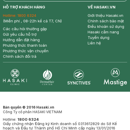
return
nowfree
price
HỖ TRỢ KHÁCH HÀNG
VỀ HASAKI.VN
Hotline:
1800 6324
Giới thiệu Hasaki.vn
(Miễn phí , 08-22h kể cả T7, CN)
Chính sách bảo mật
Điều khoản sử dụng
Các câu hỏi thường gặp
Hasaki cẩm nang
Gửi yêu cầu hỗ trợ
Tuyển dụng
Hướng dẫn đặt hàng
Liên hệ
Phương thức thanh toán
Phương thức vận chuyển
Chính sách đổi trả
Synctives
Clinic
Dermahair
Mastige
Bản quyền © 2016 Hasaki.vn
Công Ty cổ phần HASAKI VIETNAM
Hotline:
1800 6324
Giấy chứng nhận Đăng ký Kinh doanh số 0313612829 do Sở Kế
hoạch và Đầu tư Thành phố Hồ Chí Minh cấp ngày 13/01/2016