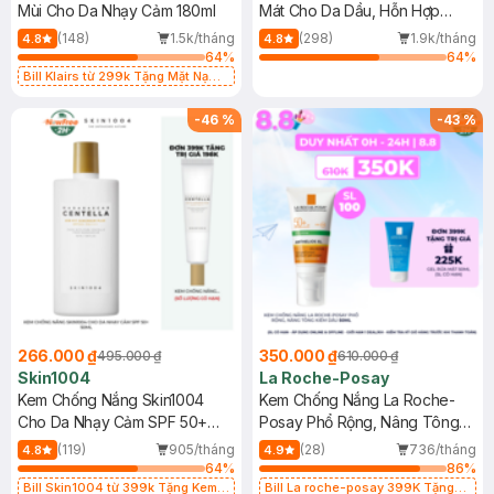
Mùi Cho Da Nhạy Cảm 180ml
Mát Cho Da Dầu, Hỗn Hợp
400ml
(148)
1.5k/tháng
(298)
1.9k/tháng
4.8
4.8
64
%
64
%
Bill Klairs từ 299k Tặng Mặt Nạ
Làm Dịu Da & Kiểm Soát Dầu Nhờn
25ml (SL Có Hạn)
-
46
%
-
43
%
266.000 ₫
350.000 ₫
495.000 ₫
610.000 ₫
Skin1004
La Roche-Posay
Kem Chống Nắng Skin1004
Kem Chống Nắng La Roche-
Cho Da Nhạy Cảm SPF 50+
Posay Phổ Rộng, Nâng Tông
50ml
Kiềm Dầu 50ml
(119)
905/tháng
(28)
736/tháng
4.8
4.9
64
%
86
%
Bill Skin1004 từ 399k Tặng Kem
Bill La roche-posay 399K Tặng