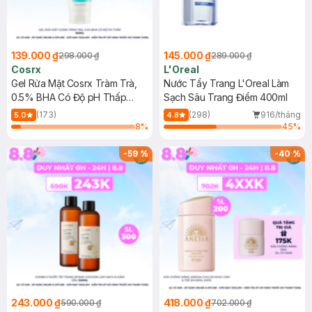
139.000 ₫
145.000 ₫
298.000 ₫
289.000 ₫
Cosrx
L'Oreal
Gel Rửa Mặt Cosrx Tràm Trà,
Nước Tẩy Trang L'Oreal Làm
0.5% BHA Có Độ pH Thấp
Sạch Sâu Trang Điểm 400ml
150ml
(173)
(298)
916/tháng
5.0
4.8
8
%
45
%
-
59
%
-
40
%
243.000 ₫
418.000 ₫
590.000 ₫
702.000 ₫