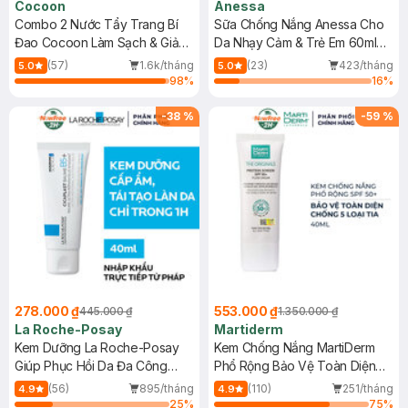
Cocoon
Anessa
Combo 2 Nước Tẩy Trang Bí
Sữa Chống Nắng Anessa Cho
Đao Cocoon Làm Sạch & Giảm
Da Nhạy Cảm & Trẻ Em 60ml
Dầu 500ml
(Mới)
(57)
1.6k/tháng
(23)
423/tháng
5.0
5.0
98
%
16
%
-
38
%
-
59
%
278.000 ₫
553.000 ₫
445.000 ₫
1.350.000 ₫
La Roche-Posay
Martiderm
Kem Dưỡng La Roche-Posay
Kem Chống Nắng MartiDerm
Giúp Phục Hồi Da Đa Công
Phổ Rộng Bảo Vệ Toàn Diện
Dụng 40ml
40ml
(56)
895/tháng
(110)
251/tháng
4.9
4.9
25
%
75
%