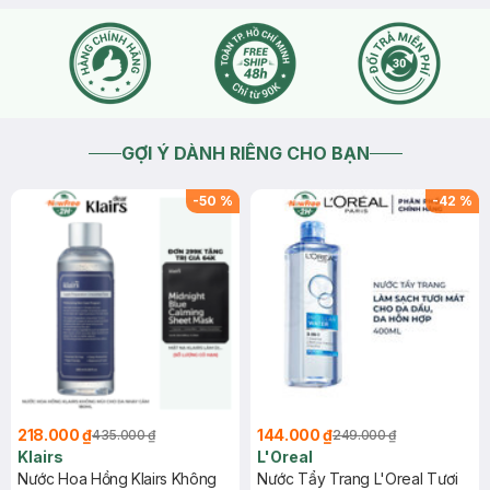
GỢI Ý DÀNH RIÊNG CHO BẠN
-
50
%
-
42
%
218.000 ₫
144.000 ₫
435.000 ₫
249.000 ₫
Klairs
L'Oreal
Nước Hoa Hồng Klairs Không
Nước Tẩy Trang L'Oreal Tươi