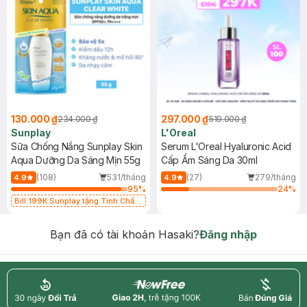
130.000 ₫
297.000 ₫
234.000 ₫
519.000 ₫
Sunplay
L'Oreal
Sữa Chống Nắng Sunplay Skin
Serum L'Oreal Hyaluronic Acid
Aqua Dưỡng Da Sáng Mịn 55g
Cấp Ẩm Sáng Da 30ml
(108)
531/tháng
(27)
279/tháng
4.9
4.9
95
%
24
%
Bill 199K Sunplay tặng Tinh Chất
Chống Nắng 7g trị giá 30K (SL có
hạn)
Bạn đã có tài khoản Hasaki?
Đăng nhập