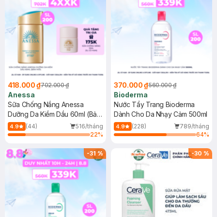
418.000 ₫
370.000 ₫
702.000 ₫
560.000 ₫
Anessa
Bioderma
Sữa Chống Nắng Anessa
Nước Tẩy Trang Bioderma
Dưỡng Da Kiềm Dầu 60ml (Bản
Dành Cho Da Nhạy Cảm 500ml
Mới)
(44)
516/tháng
(228)
789/tháng
4.9
4.9
22
%
64
%
-
31
%
-
30
%