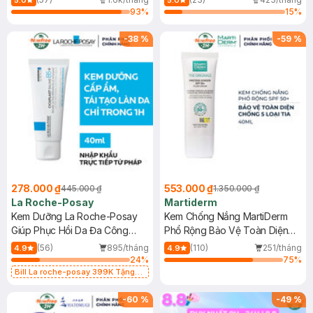
5.0
5.0
93
%
15
%
-
38
%
-
59
%
278.000 ₫
553.000 ₫
445.000 ₫
1.350.000 ₫
La Roche-Posay
Martiderm
Kem Dưỡng La Roche-Posay
Kem Chống Nắng MartiDerm
Giúp Phục Hồi Da Đa Công
Phổ Rộng Bảo Vệ Toàn Diện
Dụng 40ml
40ml
(56)
895/tháng
(110)
251/tháng
4.9
4.9
24
%
75
%
Bill La roche-posay 399K Tặng
Gel rửa mặt da dầu nhạy cảm 50ml
(SL có hạn)
-
60
%
-
49
%