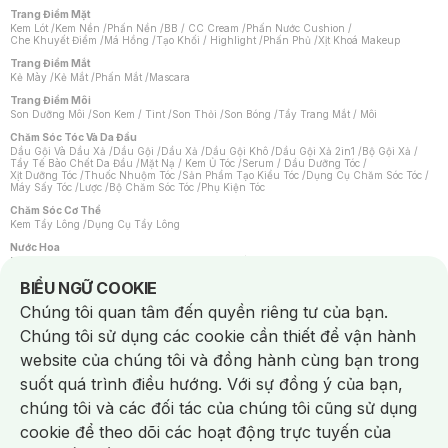
Trang Điểm Mặt
Kem Lót
/
Kem Nền
/
Phấn Nền
/
BB / CC Cream
/
Phấn Nước Cushion
/
Che Khuyết Điểm
/
Má Hồng
/
Tạo Khối / Highlight
/
Phấn Phủ
/
Xịt Khoá Makeup
Trang Điểm Mắt
Kẻ Mày
/
Kẻ Mắt
/
Phấn Mắt
/
Mascara
Trang Điểm Môi
Son Dưỡng Môi
/
Son Kem / Tint
/
Son Thỏi
/
Son Bóng
/
Tẩy Trang Mắt / Môi
Chăm Sóc Tóc Và Da Đầu
Dầu Gội Và Dầu Xả
/
Dầu Gội
/
Dầu Xả
/
Dầu Gội Khô
/
Dầu Gội Xả 2in1
/
Bộ Gội Xả
/
Tẩy Tế Bào Chết Da Đầu
/
Mặt Nạ / Kem Ủ Tóc
/
Serum / Dầu Dưỡng Tóc
/
Xịt Dưỡng Tóc
/
Thuốc Nhuộm Tóc
/
Sản Phẩm Tạo Kiểu Tóc
/
Dụng Cụ Chăm Sóc Tóc
/
Máy Sấy Tóc
/
Lược
/
Bộ Chăm Sóc Tóc
/
Phụ Kiện Tóc
Chăm Sóc Cơ Thể
Kem Tẩy Lông
/
Dụng Cụ Tẩy Lông
Nước Hoa
Nước Hoa Nữ
/
Nước Hoa Nam
/
Nước Hoa Cao Cấp
/
Xịt Thơm Toàn Thân
/
Nước Hoa Vùng Kín
Notice about cookies usage
BIỂU NGỮ COOKIE
Chăm Sóc Cá Nhân
Chúng tôi quan tâm đến quyền riêng tư của bạn.
Chống Muỗi
/
Khẩu Trang
/
Máy Massage
/
Mặt Nạ Xông Hơi
/
Nước Rửa Tay
/
Sản Phẩm Chăm Sóc Khác
/
Bàn Chải Đánh Răng
/
Bàn Chải Điện
/
Chúng tôi sử dụng các cookie cần thiết để vận hành
Hỗ Trợ Trắng Răng
/
Kem Đánh Răng
/
Máy Tăm Nước
/
Nước Súc Miệng
/
Tăm / Chỉ Nha Khoa
/
Xịt Thơm Miệng
/
Dung Dịch Vệ Sinh
/
Dưỡng Vùng Kín
/
website của chúng tôi và đồng hành cùng bạn trong
Khăn Ướt Vệ Sinh Vùng Kín
/
Băng Vệ Sinh
/
Tampon
/
Bọt Cạo Râu
/
Dao Cạo Râu
/
Máy Cạo Râu
suốt quá trình điều hướng. Với sự đồng ý của bạn,
Vấn Đề Về Da
chúng tôi và các đối tác của chúng tôi cũng sử dụng
Da Dầu / Lỗ Chân Lông To
/
Da Khô / Mất Nước
/
Da Lão Hóa
/
Da Mụn
/
Da Nhạy Cảm / Kích Ứng
/
Da Xỉn Màu
/
Thâm / Nám / Tàn Nhang
/
cookie để theo dõi các hoạt động trực tuyến của
Quầng Thâm & Bọng Mắt
/
Sẹo
/
Viêm Da Cơ Địa