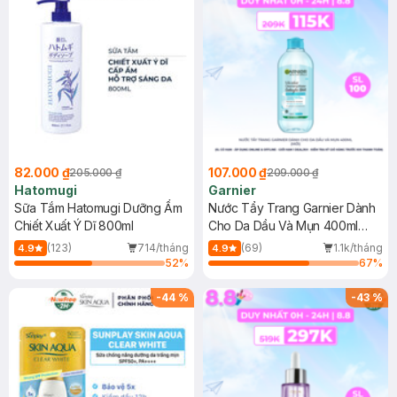
82.000 ₫
107.000 ₫
205.000 ₫
209.000 ₫
Hatomugi
Garnier
Sữa Tắm Hatomugi Dưỡng Ẩm
Nước Tẩy Trang Garnier Dành
Chiết Xuất Ý Dĩ 800ml
Cho Da Dầu Và Mụn 400ml
(Mới)
(123)
714/tháng
(69)
1.1k/tháng
4.9
4.9
52
%
67
%
-
44
%
-
43
%