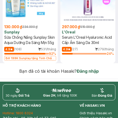
130.000 ₫
297.000 ₫
234.000 ₫
519.000 ₫
Sunplay
L'Oreal
Sữa Chống Nắng Sunplay Skin
Serum L'Oreal Hyaluronic Acid
Aqua Dưỡng Da Sáng Mịn 55g
Cấp Ẩm Sáng Da 30ml
(108)
531/tháng
(27)
279/tháng
4.9
4.9
92
%
24
%
Bill 199K Sunplay tặng Tinh Chất
Chống Nắng 7g trị giá 30K (SL có
hạn)
Bạn đã có tài khoản Hasaki?
Đăng nhập
return
nowfree
price
HỖ TRỢ KHÁCH HÀNG
VỀ HASAKI.VN
Hotline:
1800 6324
Giới thiệu Hasaki.vn