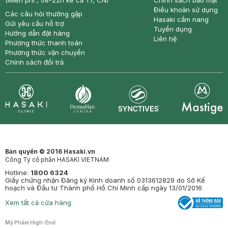
(Miễn phí , 08-22h kể cả T7, CN)
Chính sách bảo mật
Điều khoản sử dụng
Các câu hỏi thường gặp
Hasaki cẩm nang
Gửi yêu cầu hỗ trợ
Tuyển dụng
Hướng dẫn đặt hàng
Liên hệ
Phương thức thanh toán
Phương thức vận chuyển
Chính sách đổi trả
Synctives
Clinic
Dermahair
Mastige
Bản quyền © 2016 Hasaki.vn
Công Ty cổ phần HASAKI VIETNAM
Hotline:
1800 6324
Giấy chứng nhận Đăng ký Kinh doanh số 0313612829 do Sở Kế
hoạch và Đầu tư Thành phố Hồ Chí Minh cấp ngày 13/01/2016
Xem tất cả cửa hàng
Mỹ Phẩm High-End