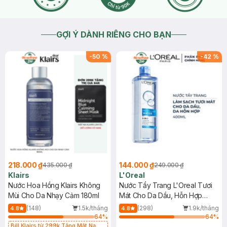
GỢI Ý DÀNH RIÊNG CHO BẠN
-
50
%
-
42
%
218.000 ₫
144.000 ₫
435.000 ₫
249.000 ₫
Klairs
L'Oreal
Nước Hoa Hồng Klairs Không
Nước Tẩy Trang L'Oreal Tươi
Mùi Cho Da Nhạy Cảm 180ml
Mát Cho Da Dầu, Hỗn Hợp
400ml
(148)
1.5k/tháng
(298)
1.9k/tháng
4.8
4.8
64
%
64
%
Bill Klairs từ 299k Tặng Mặt Nạ