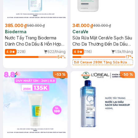
385.000 ₫
341.000 ₫
560.000 ₫
490.000 ₫
Bioderma
CeraVe
Nước Tẩy Trang Bioderma
Sữa Rửa Mặt CeraVe Sạch Sâu
Dành Cho Da Dầu & Hỗn Hợp
Cho Da Thường Đến Da Dầu
500ml
473ml
(228)
622/tháng
(116)
1.5k/tháng
4.9
4.9
64
%
17
%
Bill Cerave 299K Tặng Sữa Rửa
Mặt Cerave 30ml (SL có hạn)
-
53
%
-
50
%