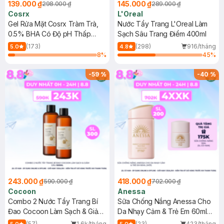
139.000 ₫
145.000 ₫
298.000 ₫
289.000 ₫
Cosrx
L'Oreal
Gel Rửa Mặt Cosrx Tràm Trà,
Nước Tẩy Trang L'Oreal Làm
0.5% BHA Có Độ pH Thấp
Sạch Sâu Trang Điểm 400ml
150ml
(173)
(298)
916/tháng
5.0
4.8
8
%
45
%
-
59
%
-
40
%
243.000 ₫
418.000 ₫
590.000 ₫
702.000 ₫
Cocoon
Anessa
Combo 2 Nước Tẩy Trang Bí
Sữa Chống Nắng Anessa Cho
Đao Cocoon Làm Sạch & Giảm
Da Nhạy Cảm & Trẻ Em 60ml
Dầu 500ml
(Mới)
(57)
1.6k/tháng
(23)
423/tháng