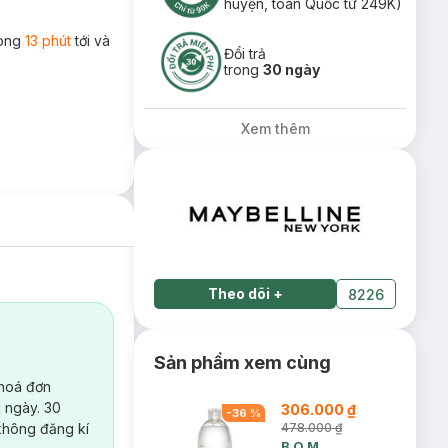
huyện, toàn Quốc từ 249K)
rong
13 phút
tới và
Đổi trả
trong
30 ngày
Xem thêm
Theo dõi
+
8226
Sản phẩm xem cùng
 hoá đơn
 ngày. 30
306.000 ₫
-
36
%
không đăng kí
478.000 ₫
B.O.M