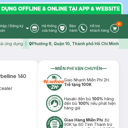
0
nhập
/
Đăng ký
Hệ thống
Bảo
Hỗ trợ
User Icon
Store Icon
Warranty Icon
Phone Icon
Cart I
oản
cửa hàng
hành
khách hàng
ải ứng dụng
Phường 8, Quận 10, Thành phố Hồ Chí Minh
Map icon
MIỄN PHÍ VẬN CHUYỂN
elline 140
Giao Nhanh Miễn Phí 2H.
Trễ tặng 100K
cealer
Hasaki đền bù
100%
hãng
đền bù
100%
nếu phát hiện
hàng giả
Giao Hàng Miễn Phí
(từ
90K tại 60 Tỉnh Thành trừ