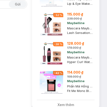
Lip & Eye Make Up Remover
Gửi
115.000 ₫
-
52
%
238.000 ₫
Maybelline
Mascara Maybelline Tơi Dài Mi Không Giới Hạn 6ml (Mới)
Lash Sensational Sky High Waterproof Mascara Makeup
128.000 ₫
-
28
%
178.000 ₫
Maybelline
Mascara Maybelline Dài Mi và Cong Mi, Chuốt Mi Đen 9.2ml
Hyper Curl Waterproof Mascara
114.000 ₫
-
42
%
198.000 ₫
Maybelline
Phấn Má Hồng Maybelline Mịn Lì Chuẩn Màu 30 Fierce 4.5g
Fit Me Mono Blush 30 - Fierce
Xem thêm