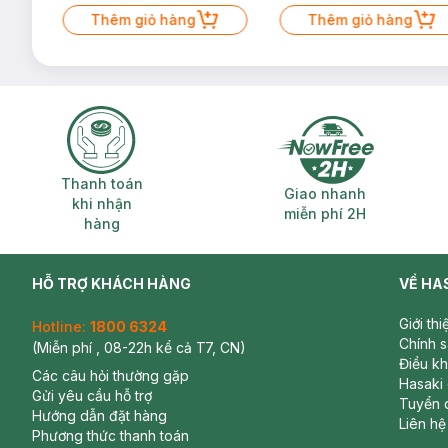
Mặt Cerave 30ml (SL có hạn)
Thêm giỏ hàng
Thêm giỏ hàng
Thanh toán khi nhận hàng
Giao nhanh miễ
Thanh toán
Giao nhanh
khi nhận
miễn phí 2H
hàng
HỖ TRỢ KHÁCH HÀNG
VỀ HA
Giới th
Hotline:
1800 6324
Chính 
(Miễn phí , 08-22h kể cả T7, CN)
Điều k
Các câu hỏi thường gặp
Hasaki
Gửi yêu cầu hỗ trợ
Tuyển 
Hướng dẫn đặt hàng
Liên hệ
Phương thức thanh toán