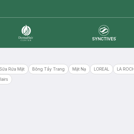
master card
ATM card
visa card
Synctives
Dermahair
Sữa Rửa Mặt
Bông Tẩy Trang
Mặt Nạ
LOREAL
LA ROC
lairs