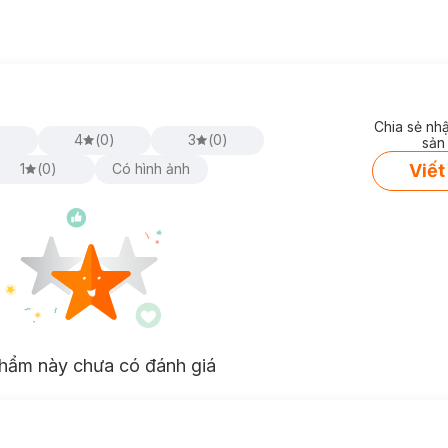
Chia sẻ nh
)
4
(
0
)
3
(
0
)
sản
Viết
1
(
0
)
Có hình ảnh
hẩm này chưa có đánh giá