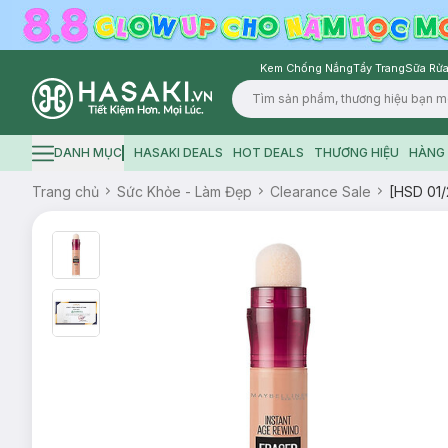
Kem Chống Nắng
Tẩy Trang
Sữa Rửa
Logo
DANH MỤC
HASAKI DEALS
HOT DEALS
THƯƠNG HIỆU
HÀNG 
Hamburger icon
Trang chủ
Sức Khỏe - Làm Đẹp
Clearance Sale
[HSD 01/