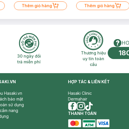
Thêm giỏ hàng
Thêm giỏ hàng
HO
18
n phí 2H
30 ngày đổi trả miễn phí
Thương hiệu uy 
Thương hiệu
30 ngày đổi
uy tín toàn
trả miễn phí
cầu
SAKI.VN
HỢP TÁC & LIÊN KẾT
iệu Hasaki.vn
Hasaki Clinic
sách bảo mật
Dermahair
hoản sử dụng
 cẩm nang
facebook
THANH TOÁN
instagram
tiktok
dụng