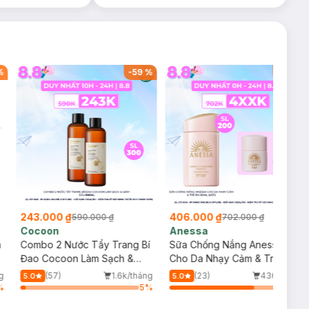
%
-
59
%
-
42
%
243.000 ₫
406.000 ₫
590.000 ₫
702.000 ₫
Cocoon
Anessa
m
Combo 2 Nước Tẩy Trang Bí
Sữa Chống Nắng Anessa
Đao Cocoon Làm Sạch &
Cho Da Nhạy Cảm & Trẻ Em
Giảm Dầu 500ml
60ml (Mới)
g
(57)
1.6k/tháng
(23)
436/tháng
5.0
5.0
%
5
%
74
%