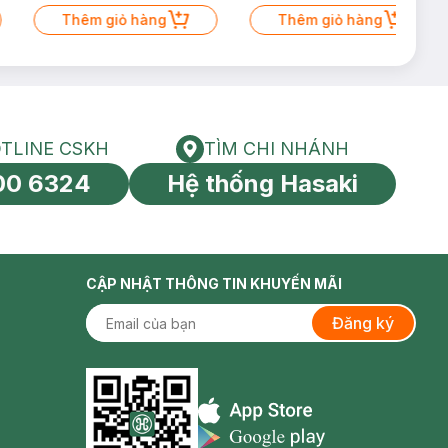
Thêm giỏ hàng
Thêm giỏ hàng
TLINE CSKH
TÌM CHI NHÁNH
HOTLINE CSKH
Tìm chi nhánh
00 6324
Hệ thống Hasaki
tín toàn cầu
CẬP NHẬT THÔNG TIN KHUYẾN MÃI
Đăng ký
Appstore icon