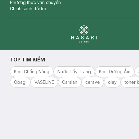
Phương thức vận chuyển
Chính sách đổi trả
Clinic
TOP TÌM KIẾM
Kem Chống Nắng
Nước Tẩy Trang
Kem Dưỡng Ẩm
Obagi
VASELINE
Carslan
cerave
olay
toner k