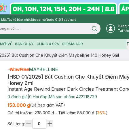
 Mặt
Tẩy tế bào chết
Bioderma
Nước Giặt
Bagsmart
Đăng 
Search icon
Tài kh
T
MỚI VỀ
BÁN CHẠY
CLINIC & SPA
DERMAHAIR
2025] Bút Cushion Che Khuyết Điểm Maybelline 140 Honey 6ml
MAYBELLINE
[HSD 01/2025] Bút Cushion Che Khuyết Điểm Mayb
Honey 6ml
Instant Age Rewind Eraser Dark Circles Treatment Con
0
đánh giá
|
0
Hỏi đáp
|
Mã sản phẩm:
422218729
153.000 ₫
(Đã bao gồm VAT)
Giá thị trường:
238.000 ₫
- Tiết kiệm:
85.000 ₫
(
36
%
)
Số lượng: