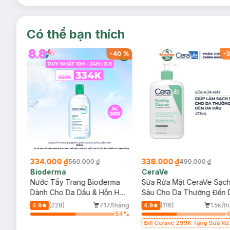
Có thể bạn thích
-
40
%
-
40
%
-
3
334.000 ₫
338.000 ₫
560.000 ₫
490.000 ₫
Bioderma
CeraVe
rma
Nước Tẩy Trang Bioderma
Sữa Rửa Mặt CeraVe Sạc
m
Dành Cho Da Dầu & Hỗn Hợp
Sâu Cho Da Thường Đến 
500ml
Dầu 473ml
/tháng
(228)
717/tháng
(116)
1.5k/t
4.9
4.9
80
%
54
%
Bill Cerave 299K Tặng Sữa Rử