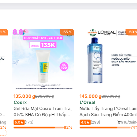
1
%
-
55
%
-
50
135.000 ₫
145.000 ₫
298.000 ₫
289.000 ₫
Cosrx
L'Oreal
h
Gel Rửa Mặt Cosrx Tràm Trà,
Nước Tẩy Trang L'Oreal Là
Da
0.5% BHA Có Độ pH Thấp
Sạch Sâu Trang Điểm 400ml
150ml
háng
(173)
(298)
916/thán
5.0
4.8
42
%
82
%
74
a