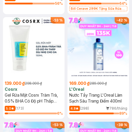
56
%
64
%
Bill Cerave 299K Tặng Sữa Rửa
Mặt Cerave 30ml (SL có hạn)
-
53
%
-
42
%
139.000 ₫
169.000 ₫
298.000 ₫
289.000 ₫
Cosrx
L'Oreal
Gel Rửa Mặt Cosrx Tràm Trà,
Nước Tẩy Trang L'Oreal Làm
0.5% BHA Có Độ pH Thấp
Sạch Sâu Trang Điểm 400ml
150ml
(173)
(298)
786/tháng
5.0
4.8
6
%
89
%
-
53
%
-
38
%