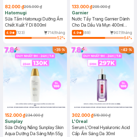
82.000 ₫
133.000 ₫
205.000 ₫
209.000 ₫
Hatomugi
Garnier
Sữa Tắm Hatomugi Dưỡng Ẩm
Nước Tẩy Trang Garnier Dành
Chiết Xuất Ý Dĩ 800ml
Cho Da Dầu Và Mụn 400ml
(Mới)
(123)
714/tháng
(69)
907/tháng
4.9
4.9
52
%
64
%
-
35
%
-
42
%
152.000 ₫
302.000 ₫
234.000 ₫
519.000 ₫
Sunplay
L'Oreal
Sữa Chống Nắng Sunplay Skin
Serum L'Oreal Hyaluronic Acid
Aqua Dưỡng Da Sáng Mịn 55g
Cấp Ẩm Sáng Da 30ml