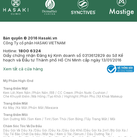
Synctives
Clinic
Dermahair
Mastige
Bản quyền © 2016 Hasaki.vn
Công Ty cổ phần HASAKI VIETNAM
Hotline:
1800 6324
Giấy chứng nhận Đăng ký Kinh doanh số 0313612829 do Sở Kế
hoạch và Đầu tư Thành phố Hồ Chí Minh cấp ngày 13/01/2016
Xem tất cả cửa hàng
Mỹ Phẩm High-End
Trang Điểm Mặt
Kem Lót
/
Kem Nền
/
Phấn Nền
/
BB / CC Cream
/
Phấn Nước Cushion
/
Che Khuyết Điểm
/
Má Hồng
/
Tạo Khối / Highlight
/
Phấn Phủ
/
Xịt Khoá Makeup
Trang Điểm Mắt
Kẻ Mày
/
Kẻ Mắt
/
Phấn Mắt
/
Mascara
Trang Điểm Môi
Son Dưỡng Môi
/
Son Kem / Tint
/
Son Thỏi
/
Son Bóng
/
Tẩy Trang Mắt / Môi
Chăm Sóc Tóc Và Da Đầu
Dầu Gội Và Dầu Xả
/
Dầu Gội
/
Dầu Xả
/
Dầu Gội Khô
/
Dầu Gội Xả 2in1
/
Bộ Gội Xả
/
Tẩy Tế Bào Chết Da Đầu
/
Mặt Nạ / Kem Ủ Tóc
/
Serum / Dầu Dưỡng Tóc
/