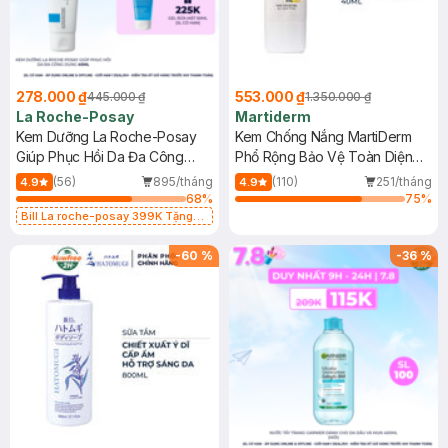
278.000 ₫
553.000 ₫
445.000 ₫
1.350.000 ₫
La Roche-Posay
Martiderm
Kem Dưỡng La Roche-Posay
Kem Chống Nắng MartiDerm
Giúp Phục Hồi Da Đa Công
Phổ Rộng Bảo Vệ Toàn Diện
Dụng 40ml
40ml
(56)
895/tháng
(110)
251/tháng
4.9
4.9
68
%
75
%
Bill La roche-posay 399K Tặng
Gel rửa mặt da dầu nhạy cảm 50ml
(SL có hạn)
-
60
%
-
36
%