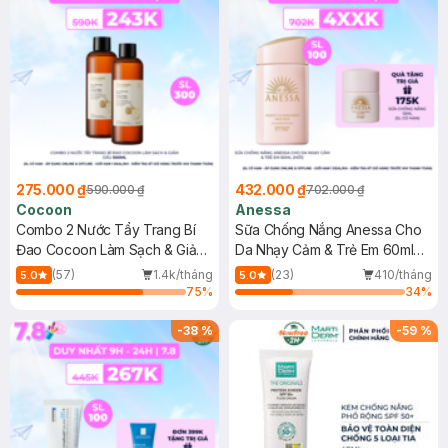
275.000 ₫
432.000 ₫
590.000 ₫
702.000 ₫
Cocoon
Anessa
Combo 2 Nước Tẩy Trang Bí
Sữa Chống Nắng Anessa Cho
Đao Cocoon Làm Sạch & Giảm
Da Nhạy Cảm & Trẻ Em 60ml
Dầu 500ml
(Mới)
(57)
1.4k/tháng
(23)
410/tháng
5.0
5.0
75
%
34
%
-
38
%
-
59
%