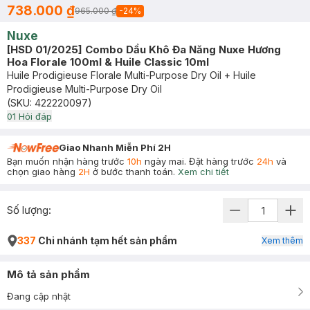
738.000 ₫
965.000 ₫
-
24
%
Nuxe
[HSD 01/2025] Combo Dầu Khô Đa Năng Nuxe Hương
Hoa Florale 100ml & Huile Classic 10ml
Huile Prodigieuse Florale Multi-Purpose Dry Oil + Huile
Prodigieuse Multi-Purpose Dry Oil
(SKU:
422220097
)
0
1
Hỏi đáp
Giao Nhanh Miễn Phí 2H
Bạn muốn nhận hàng trước
10h
ngày mai. Đặt hàng trước
24h
và
chọn giao hàng
2H
ở bước thanh toán.
Xem chi tiết
Số lượng:
337
Chi nhánh tạm hết sản phẩm
Xem thêm
Mô tả sản phẩm
Đang cập nhật