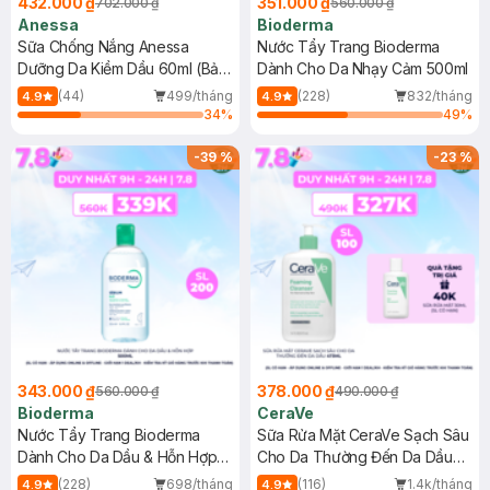
432.000 ₫
351.000 ₫
702.000 ₫
560.000 ₫
Anessa
Bioderma
Sữa Chống Nắng Anessa
Nước Tẩy Trang Bioderma
Dưỡng Da Kiềm Dầu 60ml (Bản
Dành Cho Da Nhạy Cảm 500ml
Mới)
(44)
499/tháng
(228)
832/tháng
4.9
4.9
34
%
49
%
-
39
%
-
23
%
343.000 ₫
378.000 ₫
560.000 ₫
490.000 ₫
Bioderma
CeraVe
Nước Tẩy Trang Bioderma
Sữa Rửa Mặt CeraVe Sạch Sâu
Dành Cho Da Dầu & Hỗn Hợp
Cho Da Thường Đến Da Dầu
500ml
473ml
(228)
698/tháng
(116)
1.4k/tháng
4.9
4.9