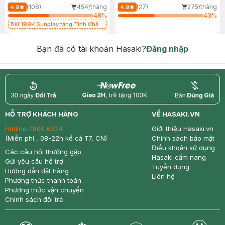
(108)
454/tháng
(27)
275/tháng
4.9
4.9
48
%
43
%
Bill 199K Sunplay tặng Tinh Chất
Chống Nắng 7g trị giá 30K (SL có
hạn)
Bạn đã có tài khoản Hasaki?
Đăng nhập
return
nowfree
price
HỖ TRỢ KHÁCH HÀNG
VỀ HASAKI.VN
Hotline:
1800 6324
Giới thiệu Hasaki.vn
(Miễn phí , 08-22h kể cả T7, CN)
Chính sách bảo mật
Điều khoản sử dụng
Các câu hỏi thường gặp
Hasaki cẩm nang
Gửi yêu cầu hỗ trợ
Tuyển dụng
Hướng dẫn đặt hàng
Liên hệ
Phương thức thanh toán
Phương thức vận chuyển
Chính sách đổi trả