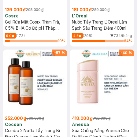
139.000 ₫
181.000 ₫
298.000 ₫
289.000 ₫
Cosrx
L'Oreal
Gel Rửa Mặt Cosrx Tràm Trà,
Nước Tẩy Trang L'Oreal Làm
0.5% BHA Có Độ pH Thấp
Sạch Sâu Trang Điểm 400ml
150ml
(173)
(298)
734/tháng
5.0
4.8
10
%
64
%
-
57
%
-
40
%
252.000 ₫
418.000 ₫
590.000 ₫
702.000 ₫
Cocoon
Anessa
Combo 2 Nước Tẩy Trang Bí
Sữa Chống Nắng Anessa Cho
Đao Cocoon Làm Sạch & Giảm
Da Nhạy Cảm & Trẻ Em 60ml