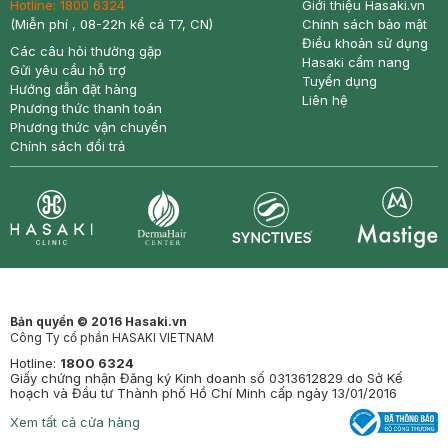
Hotline:
1800 6324
Giới thiệu Hasaki.vn
(Miễn phí , 08-22h kể cả T7, CN)
Chính sách bảo mật
Điều khoản sử dụng
Các câu hỏi thường gặp
Hasaki cẩm nang
Gửi yêu cầu hỗ trợ
Tuyển dụng
Hướng dẫn đặt hàng
Liên hệ
Phương thức thanh toán
Phương thức vận chuyển
Chính sách đổi trả
Synctives
Clinic
Dermahair
Mastige
Bản quyền © 2016 Hasaki.vn
Công Ty cổ phần HASAKI VIETNAM
Hotline:
1800 6324
Giấy chứng nhận Đăng ký Kinh doanh số 0313612829 do Sở Kế
hoạch và Đầu tư Thành phố Hồ Chí Minh cấp ngày 13/01/2016
Xem tất cả cửa hàng