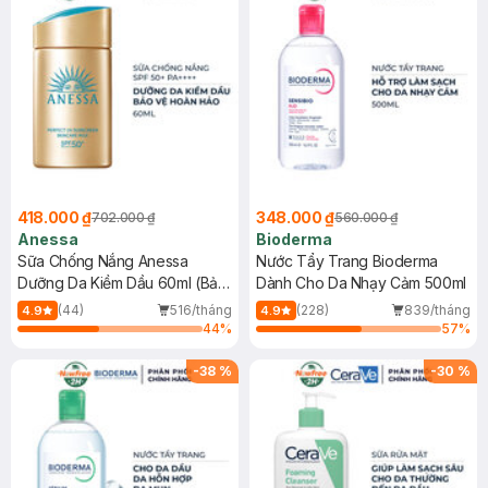
418.000 ₫
348.000 ₫
702.000 ₫
560.000 ₫
Anessa
Bioderma
Sữa Chống Nắng Anessa
Nước Tẩy Trang Bioderma
Dưỡng Da Kiềm Dầu 60ml (Bản
Dành Cho Da Nhạy Cảm 500ml
Mới)
(44)
516/tháng
(228)
839/tháng
4.9
4.9
44
%
57
%
-
38
%
-
30
%