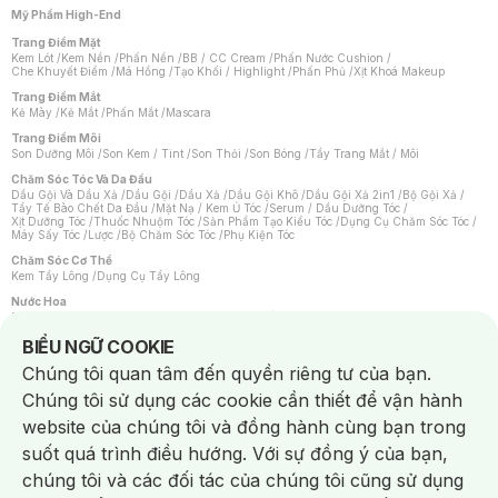
Mỹ Phẩm High-End
Trang Điểm Mặt
Kem Lót
/
Kem Nền
/
Phấn Nền
/
BB / CC Cream
/
Phấn Nước Cushion
/
Che Khuyết Điểm
/
Má Hồng
/
Tạo Khối / Highlight
/
Phấn Phủ
/
Xịt Khoá Makeup
Trang Điểm Mắt
Kẻ Mày
/
Kẻ Mắt
/
Phấn Mắt
/
Mascara
Trang Điểm Môi
Son Dưỡng Môi
/
Son Kem / Tint
/
Son Thỏi
/
Son Bóng
/
Tẩy Trang Mắt / Môi
Chăm Sóc Tóc Và Da Đầu
Dầu Gội Và Dầu Xả
/
Dầu Gội
/
Dầu Xả
/
Dầu Gội Khô
/
Dầu Gội Xả 2in1
/
Bộ Gội Xả
/
Tẩy Tế Bào Chết Da Đầu
/
Mặt Nạ / Kem Ủ Tóc
/
Serum / Dầu Dưỡng Tóc
/
Xịt Dưỡng Tóc
/
Thuốc Nhuộm Tóc
/
Sản Phẩm Tạo Kiểu Tóc
/
Dụng Cụ Chăm Sóc Tóc
/
Máy Sấy Tóc
/
Lược
/
Bộ Chăm Sóc Tóc
/
Phụ Kiện Tóc
Chăm Sóc Cơ Thể
Kem Tẩy Lông
/
Dụng Cụ Tẩy Lông
Nước Hoa
Nước Hoa Nữ
/
Nước Hoa Nam
/
Nước Hoa Cao Cấp
/
Xịt Thơm Toàn Thân
/
Nước Hoa Vùng Kín
Notice about cookies usage
BIỂU NGỮ COOKIE
Chăm Sóc Cá Nhân
Chúng tôi quan tâm đến quyền riêng tư của bạn.
Chống Muỗi
/
Khẩu Trang
/
Máy Massage
/
Mặt Nạ Xông Hơi
/
Nước Rửa Tay
/
Sản Phẩm Chăm Sóc Khác
/
Bàn Chải Đánh Răng
/
Bàn Chải Điện
/
Chúng tôi sử dụng các cookie cần thiết để vận hành
Hỗ Trợ Trắng Răng
/
Kem Đánh Răng
/
Máy Tăm Nước
/
Nước Súc Miệng
/
Tăm / Chỉ Nha Khoa
/
Xịt Thơm Miệng
/
Dung Dịch Vệ Sinh
/
Dưỡng Vùng Kín
/
website của chúng tôi và đồng hành cùng bạn trong
Khăn Ướt Vệ Sinh Vùng Kín
/
Băng Vệ Sinh
/
Tampon
/
Bọt Cạo Râu
/
Dao Cạo Râu
/
Máy Cạo Râu
suốt quá trình điều hướng. Với sự đồng ý của bạn,
Vấn Đề Về Da
chúng tôi và các đối tác của chúng tôi cũng sử dụng
Da Dầu / Lỗ Chân Lông To
/
Da Khô / Mất Nước
/
Da Lão Hóa
/
Da Mụn
/
Da Nhạy Cảm / Kích Ứng
/
Da Xỉn Màu
/
Thâm / Nám / Tàn Nhang
/