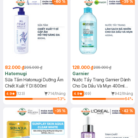
-
60
%
-
39
%
82.000 ₫
128.000 ₫
205.000 ₫
209.000 ₫
Hatomugi
Garnier
Sữa Tắm Hatomugi Dưỡng Ẩm
Nước Tẩy Trang Garnier Dành
Chiết Xuất Ý Dĩ 800ml
Cho Da Dầu Và Mụn 400ml
(Mới)
(123)
714/tháng
(69)
942/tháng
4.9
4.9
53
%
64
%
-
35
%
-
42
%