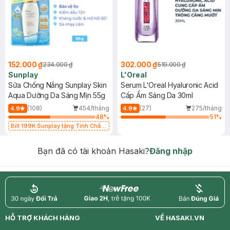
152.000 ₫
302.000 ₫
234.000 ₫
519.000 ₫
Sunplay
L'Oreal
Sữa Chống Nắng Sunplay Skin
Serum L'Oreal Hyaluronic Acid
Aqua Dưỡng Da Sáng Mịn 55g
Cấp Ẩm Sáng Da 30ml
(108)
454/tháng
(27)
275/tháng
4.9
4.9
48
%
51
%
Bill 199K Sunplay tặng Tinh Chất
Chống Nắng 7g trị giá 30K (SL có
hạn)
Bạn đã có tài khoản Hasaki?
Đăng nhập
return
nowfree
price
HỖ TRỢ KHÁCH HÀNG
VỀ HASAKI.VN