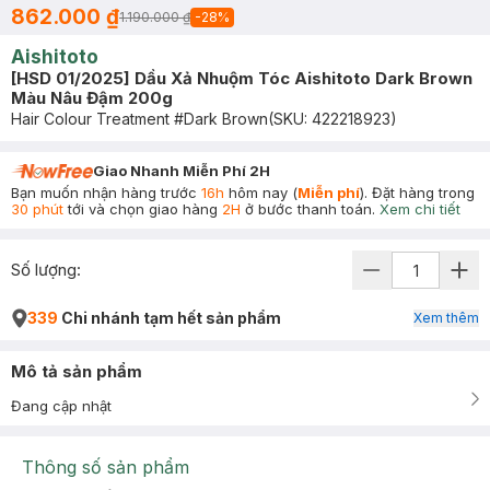
862.000 ₫
1.190.000 ₫
-
28
%
Aishitoto
[HSD 01/2025] Dầu Xả Nhuộm Tóc Aishitoto Dark Brown
Màu Nâu Đậm 200g
Hair Colour Treatment #Dark Brown
(SKU:
422218923
)
Giao Nhanh Miễn Phí 2H
Bạn muốn nhận hàng trước
16h
hôm nay (
Miễn phí
). Đặt hàng trong
30 phút
tới và chọn giao hàng
2H
ở bước thanh toán.
Xem chi tiết
Số lượng:
339
Chi nhánh tạm hết sản phẩm
Xem thêm
Mô tả sản phẩm
Đang cập nhật
Thông số sản phẩm