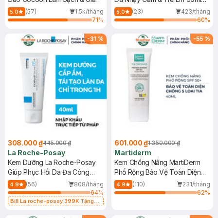
Dầu 500ml
(Mới)
(57)
1.5k/tháng
(23)
423/tháng
5.0
5.0
71
%
60
%
-
31
%
-
55
%
308.000 ₫
601.000 ₫
445.000 ₫
1.350.000 ₫
La Roche-Posay
Martiderm
Kem Dưỡng La Roche-Posay
Kem Chống Nắng MartiDerm
Giúp Phục Hồi Da Đa Công
Phổ Rộng Bảo Vệ Toàn Diện
Dụng 40ml
40ml
(56)
808/tháng
(110)
231/tháng
4.9
4.9
64
%
62
%
Bill La roche-posay 399K Tặng
Gel rửa mặt da dầu nhạy cảm 50ml
(SL có hạn)