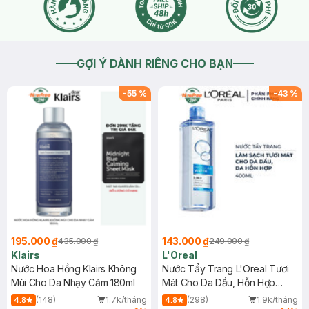
GỢI Ý DÀNH RIÊNG CHO BẠN
-
55
%
-
43
%
195.000 ₫
143.000 ₫
435.000 ₫
249.000 ₫
Klairs
L'Oreal
Nước Hoa Hồng Klairs Không
Nước Tẩy Trang L'Oreal Tươi
Mùi Cho Da Nhạy Cảm 180ml
Mát Cho Da Dầu, Hỗn Hợp
400ml
(148)
1.7k/tháng
(298)
1.9k/tháng
4.8
4.8