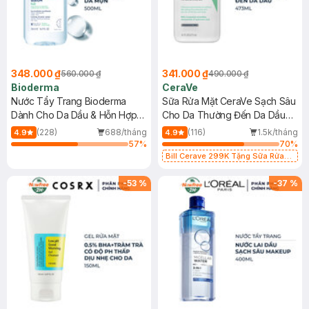
348.000 ₫
341.000 ₫
560.000 ₫
490.000 ₫
Bioderma
CeraVe
Nước Tẩy Trang Bioderma
Sữa Rửa Mặt CeraVe Sạch Sâu
Dành Cho Da Dầu & Hỗn Hợp
Cho Da Thường Đến Da Dầu
500ml
473ml
(228)
688/tháng
(116)
1.5k/tháng
4.9
4.9
57
%
70
%
Bill Cerave 299K Tặng Sữa Rửa
Mặt Cerave 30ml (SL có hạn)
-
53
%
-
37
%