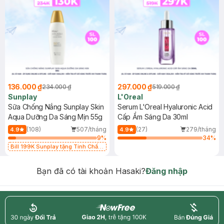
136.000 ₫
297.000 ₫
234.000 ₫
519.000 ₫
Sunplay
L'Oreal
Sữa Chống Nắng Sunplay Skin
Serum L'Oreal Hyaluronic Acid
Aqua Dưỡng Da Sáng Mịn 55g
Cấp Ẩm Sáng Da 30ml
(108)
507/tháng
(27)
279/tháng
4.9
4.9
9
%
34
%
Bill 199K Sunplay tặng Tinh Chất
Chống Nắng 7g trị giá 30K (SL có
hạn)
Bạn đã có tài khoản Hasaki?
Đăng nhập