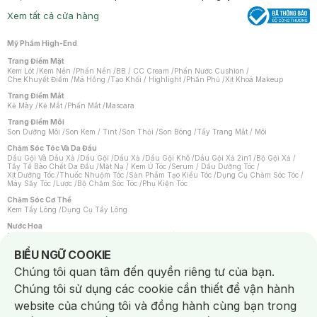
Xem tất cả cửa hàng
Mỹ Phẩm High-End
Trang Điểm Mặt
Kem Lót
/
Kem Nền
/
Phấn Nền
/
BB / CC Cream
/
Phấn Nước Cushion
/
Che Khuyết Điểm
/
Má Hồng
/
Tạo Khối / Highlight
/
Phấn Phủ
/
Xịt Khoá Makeup
Trang Điểm Mắt
Kẻ Mày
/
Kẻ Mắt
/
Phấn Mắt
/
Mascara
Trang Điểm Môi
Son Dưỡng Môi
/
Son Kem / Tint
/
Son Thỏi
/
Son Bóng
/
Tẩy Trang Mắt / Môi
Chăm Sóc Tóc Và Da Đầu
Dầu Gội Và Dầu Xả
/
Dầu Gội
/
Dầu Xả
/
Dầu Gội Khô
/
Dầu Gội Xả 2in1
/
Bộ Gội Xả
/
Tẩy Tế Bào Chết Da Đầu
/
Mặt Nạ / Kem Ủ Tóc
/
Serum / Dầu Dưỡng Tóc
/
Xịt Dưỡng Tóc
/
Thuốc Nhuộm Tóc
/
Sản Phẩm Tạo Kiểu Tóc
/
Dụng Cụ Chăm Sóc Tóc
/
Máy Sấy Tóc
/
Lược
/
Bộ Chăm Sóc Tóc
/
Phụ Kiện Tóc
Chăm Sóc Cơ Thể
Kem Tẩy Lông
/
Dụng Cụ Tẩy Lông
Nước Hoa
Nước Hoa Nữ
/
Nước Hoa Nam
/
Nước Hoa Cao Cấp
/
Xịt Thơm Toàn Thân
/
Nước Hoa Vùng Kín
Notice about cookies usage
BIỂU NGỮ COOKIE
Chăm Sóc Cá Nhân
Chúng tôi quan tâm đến quyền riêng tư của bạn.
Chống Muỗi
/
Khẩu Trang
/
Máy Massage
/
Mặt Nạ Xông Hơi
/
Nước Rửa Tay
/
Sản Phẩm Chăm Sóc Khác
/
Bàn Chải Đánh Răng
/
Bàn Chải Điện
/
Chúng tôi sử dụng các cookie cần thiết để vận hành
Hỗ Trợ Trắng Răng
/
Kem Đánh Răng
/
Máy Tăm Nước
/
Nước Súc Miệng
/
Tăm / Chỉ Nha Khoa
/
Xịt Thơm Miệng
/
Dung Dịch Vệ Sinh
/
Dưỡng Vùng Kín
/
website của chúng tôi và đồng hành cùng bạn trong
Khăn Ướt Vệ Sinh Vùng Kín
/
Băng Vệ Sinh
/
Tampon
/
Bọt Cạo Râu
/
Dao Cạo Râu
/
Máy Cạo Râu