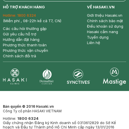
return
nowfree
price
HỖ TRỢ KHÁCH HÀNG
VỀ HASAKI.VN
Hotline:
1800 6324
Giới thiệu Hasaki.vn
(Miễn phí , 08-22h kể cả T7, CN)
Chính sách bảo mật
Điều khoản sử dụng
Các câu hỏi thường gặp
Hasaki cẩm nang
Gửi yêu cầu hỗ trợ
Tuyển dụng
Hướng dẫn đặt hàng
Liên hệ
Phương thức thanh toán
Phương thức vận chuyển
Chính sách đổi trả
Synctives
Clinic
Dermahair
Mastige
Bản quyền © 2016 Hasaki.vn
Công Ty cổ phần HASAKI VIETNAM
Hotline:
1800 6324
Giấy chứng nhận Đăng ký Kinh doanh số 0313612829 do Sở Kế
hoạch và Đầu tư Thành phố Hồ Chí Minh cấp ngày 13/01/2016