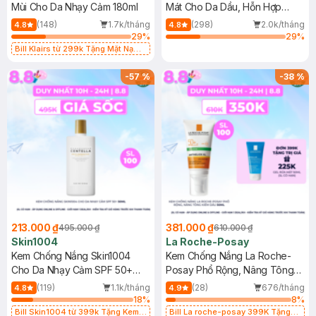
Mùi Cho Da Nhạy Cảm 180ml
Mát Cho Da Dầu, Hỗn Hợp
400ml
(148)
1.7k/tháng
(298)
2.0k/tháng
4.8
4.8
29
%
29
%
Bill Klairs từ 299k Tặng Mặt Nạ
Làm Dịu Da & Kiểm Soát Dầu Nhờn
25ml (SL Có Hạn)
-
57
%
-
38
%
213.000 ₫
381.000 ₫
495.000 ₫
610.000 ₫
Skin1004
La Roche-Posay
Kem Chống Nắng Skin1004
Kem Chống Nắng La Roche-
Cho Da Nhạy Cảm SPF 50+
Posay Phổ Rộng, Nâng Tông
50ml
Kiềm Dầu 50ml
(119)
1.1k/tháng
(28)
676/tháng
4.8
4.9
18
%
8
%
Bill Skin1004 từ 399k Tặng Kem
Bill La roche-posay 399K Tặng