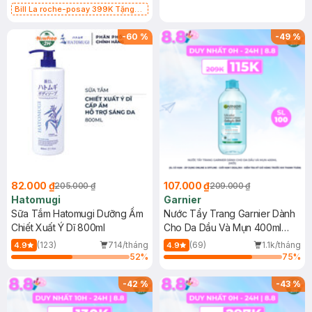
Bill La roche-posay 399K Tặng
Gel rửa mặt da dầu nhạy cảm 50ml
(SL có hạn)
-
60
%
-
49
%
82.000 ₫
107.000 ₫
205.000 ₫
209.000 ₫
Hatomugi
Garnier
Sữa Tắm Hatomugi Dưỡng Ẩm
Nước Tẩy Trang Garnier Dành
Chiết Xuất Ý Dĩ 800ml
Cho Da Dầu Và Mụn 400ml
(Mới)
(123)
714/tháng
(69)
1.1k/tháng
4.9
4.9
52
%
75
%
-
42
%
-
43
%