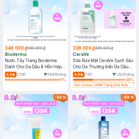
348.000 ₫
338.000 ₫
560.000 ₫
490.000 ₫
Bioderma
CeraVe
Nước Tẩy Trang Bioderma
Sữa Rửa Mặt CeraVe Sạch Sâu
Dành Cho Da Dầu & Hỗn Hợp
Cho Da Thường Đến Da Dầu
500ml
473ml
(228)
688/tháng
(116)
1.5k/tháng
4.9
4.9
1
%
38
%
Bill Cerave 299K Tặng Sữa Rửa
Mặt Cerave 30ml (SL có hạn)
-
53
%
-
50
%