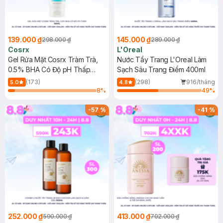
139.000 ₫
145.000 ₫
298.000 ₫
289.000 ₫
Cosrx
L'Oreal
Gel Rửa Mặt Cosrx Tràm Trà,
Nước Tẩy Trang L'Oreal Làm
0.5% BHA Có Độ pH Thấp
Sạch Sâu Trang Điểm 400ml
150ml
(173)
(298)
916/tháng
5.0
4.8
8
%
49
%
-
57
%
-
41
%
252.000 ₫
413.000 ₫
590.000 ₫
702.000 ₫