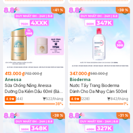
Chống Nắng Cho Da Nhạy Cảm
Gel rửa mặt da dầu nhạy cảm 50ml
SPF 50+ 20ml (SL Có Hạn)
(SL có hạn)
-
41
%
-
38
%
413.000 ₫
347.000 ₫
702.000 ₫
560.000 ₫
Anessa
Bioderma
Sữa Chống Nắng Anessa
Nước Tẩy Trang Bioderma
Dưỡng Da Kiềm Dầu 60ml (Bản
Dành Cho Da Nhạy Cảm 500ml
Mới)
(44)
522/tháng
(228)
842/tháng
4.9
4.9
38
%
1
%
-
38
%
-
31
%