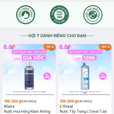
GỢI Ý DÀNH RIÊNG CHO BẠN
-
55
%
-
44
%
195.000 ₫
139.000 ₫
435.000 ₫
249.000 ₫
Klairs
L'Oreal
Nước Hoa Hồng Klairs Không
Nước Tẩy Trang L'Oreal Tươi