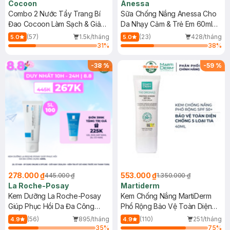
Cocoon
Anessa
Combo 2 Nước Tẩy Trang Bí
Sữa Chống Nắng Anessa Cho
Đao Cocoon Làm Sạch & Giảm
Da Nhạy Cảm & Trẻ Em 60ml
Dầu 500ml
(Mới)
(57)
1.5k/tháng
(23)
428/tháng
5.0
5.0
31
%
38
%
-
38
%
-
59
%
278.000 ₫
553.000 ₫
445.000 ₫
1.350.000 ₫
La Roche-Posay
Martiderm
Kem Dưỡng La Roche-Posay
Kem Chống Nắng MartiDerm
Giúp Phục Hồi Da Đa Công
Phổ Rộng Bảo Vệ Toàn Diện
Dụng 40ml
40ml
(56)
895/tháng
(110)
251/tháng
4.9
4.9
35
%
75
%