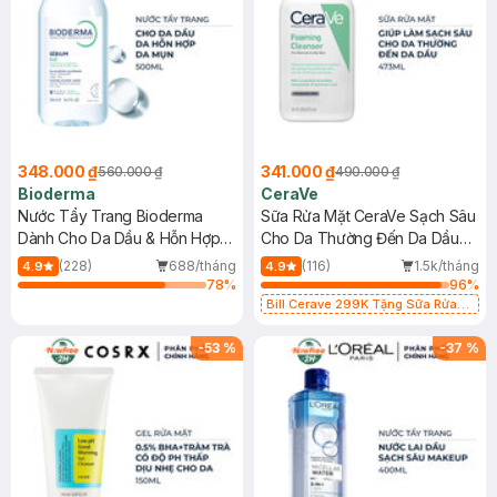
348.000 ₫
341.000 ₫
560.000 ₫
490.000 ₫
Bioderma
CeraVe
Nước Tẩy Trang Bioderma
Sữa Rửa Mặt CeraVe Sạch Sâu
Dành Cho Da Dầu & Hỗn Hợp
Cho Da Thường Đến Da Dầu
500ml
473ml
(228)
688/tháng
(116)
1.5k/tháng
4.9
4.9
78
%
96
%
Bill Cerave 299K Tặng Sữa Rửa
Mặt Cerave 30ml (SL có hạn)
-
53
%
-
37
%