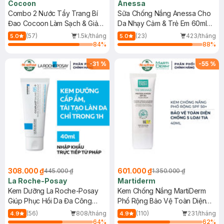
Cocoon
Anessa
Combo 2 Nước Tẩy Trang Bí
Sữa Chống Nắng Anessa Cho
Đao Cocoon Làm Sạch & Giảm
Da Nhạy Cảm & Trẻ Em 60ml
Dầu 500ml
(Mới)
(57)
1.5k/tháng
(23)
423/tháng
5.0
5.0
84
%
88
%
-
31
%
-
55
%
308.000 ₫
601.000 ₫
445.000 ₫
1.350.000 ₫
La Roche-Posay
Martiderm
Kem Dưỡng La Roche-Posay
Kem Chống Nắng MartiDerm
Giúp Phục Hồi Da Đa Công
Phổ Rộng Bảo Vệ Toàn Diện
Dụng 40ml
40ml
(56)
808/tháng
(110)
231/tháng
4.9
4.9
64
%
62
%