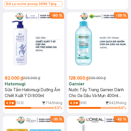
Bill La roche-posay 399K Tặng
Gel rửa mặt da dầu nhạy cảm 50ml
(SL có hạn)
-
60
%
-
39
%
82.000 ₫
128.000 ₫
205.000 ₫
209.000 ₫
Hatomugi
Garnier
Sữa Tắm Hatomugi Dưỡng Ẩm
Nước Tẩy Trang Garnier Dành
Chiết Xuất Ý Dĩ 800ml
Cho Da Dầu Và Mụn 400ml
(Mới)
(123)
714/tháng
(69)
942/tháng
4.9
4.9
53
%
64
%
-
35
%
-
42
%