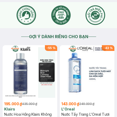
GỢI Ý DÀNH RIÊNG CHO BẠN
-
55
%
-
43
%
195.000 ₫
143.000 ₫
435.000 ₫
249.000 ₫
Klairs
L'Oreal
Nước Hoa Hồng Klairs Không
Nước Tẩy Trang L'Oreal Tươi