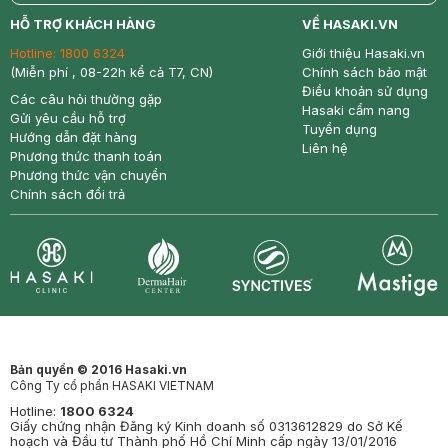
return
nowfree
price
HỖ TRỢ KHÁCH HÀNG
VỀ HASAKI.VN
Hotline:
1800 6324
Giới thiệu Hasaki.vn
(Miễn phí , 08-22h kể cả T7, CN)
Chính sách bảo mật
Điều khoản sử dụng
Các câu hỏi thường gặp
Hasaki cẩm nang
Gửi yêu cầu hỗ trợ
Tuyển dụng
Hướng dẫn đặt hàng
Liên hệ
Phương thức thanh toán
Phương thức vận chuyển
Chính sách đổi trả
Synctives
Clinic
Dermahair
Mastige
Bản quyền © 2016 Hasaki.vn
Công Ty cổ phần HASAKI VIETNAM
Hotline:
1800 6324
Giấy chứng nhận Đăng ký Kinh doanh số 0313612829 do Sở Kế
hoạch và Đầu tư Thành phố Hồ Chí Minh cấp ngày 13/01/2016