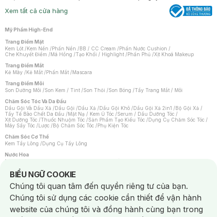
Xem tất cả cửa hàng
Mỹ Phẩm High-End
Trang Điểm Mặt
Kem Lót
/
Kem Nền
/
Phấn Nền
/
BB / CC Cream
/
Phấn Nước Cushion
/
Che Khuyết Điểm
/
Má Hồng
/
Tạo Khối / Highlight
/
Phấn Phủ
/
Xịt Khoá Makeup
Trang Điểm Mắt
Kẻ Mày
/
Kẻ Mắt
/
Phấn Mắt
/
Mascara
Trang Điểm Môi
Son Dưỡng Môi
/
Son Kem / Tint
/
Son Thỏi
/
Son Bóng
/
Tẩy Trang Mắt / Môi
Chăm Sóc Tóc Và Da Đầu
Dầu Gội Và Dầu Xả
/
Dầu Gội
/
Dầu Xả
/
Dầu Gội Khô
/
Dầu Gội Xả 2in1
/
Bộ Gội Xả
/
Tẩy Tế Bào Chết Da Đầu
/
Mặt Nạ / Kem Ủ Tóc
/
Serum / Dầu Dưỡng Tóc
/
Xịt Dưỡng Tóc
/
Thuốc Nhuộm Tóc
/
Sản Phẩm Tạo Kiểu Tóc
/
Dụng Cụ Chăm Sóc Tóc
/
Máy Sấy Tóc
/
Lược
/
Bộ Chăm Sóc Tóc
/
Phụ Kiện Tóc
Chăm Sóc Cơ Thể
Kem Tẩy Lông
/
Dụng Cụ Tẩy Lông
Nước Hoa
Nước Hoa Nữ
/
Nước Hoa Nam
/
Nước Hoa Cao Cấp
/
Xịt Thơm Toàn Thân
/
Nước Hoa Vùng Kín
Notice about cookies usage
BIỂU NGỮ COOKIE
Chăm Sóc Cá Nhân
Chúng tôi quan tâm đến quyền riêng tư của bạn.
Chống Muỗi
/
Khẩu Trang
/
Máy Massage
/
Mặt Nạ Xông Hơi
/
Nước Rửa Tay
/
Sản Phẩm Chăm Sóc Khác
/
Bàn Chải Đánh Răng
/
Bàn Chải Điện
/
Chúng tôi sử dụng các cookie cần thiết để vận hành
Hỗ Trợ Trắng Răng
/
Kem Đánh Răng
/
Máy Tăm Nước
/
Nước Súc Miệng
/
Tăm / Chỉ Nha Khoa
/
Xịt Thơm Miệng
/
Dung Dịch Vệ Sinh
/
Dưỡng Vùng Kín
/
website của chúng tôi và đồng hành cùng bạn trong
Khăn Ướt Vệ Sinh Vùng Kín
/
Băng Vệ Sinh
/
Tampon
/
Bọt Cạo Râu
/
Dao Cạo Râu
/
Máy Cạo Râu