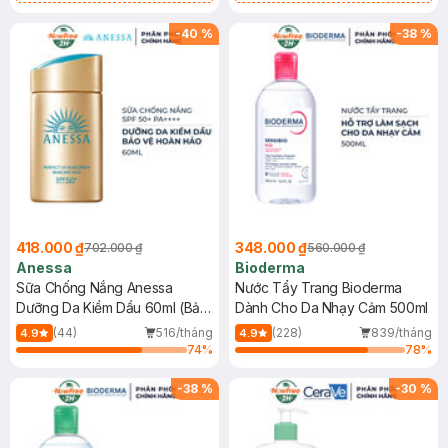
Chống Nắng Cho Da Nhạy Cảm
Gel rửa mặt da dầu nhạy cảm 50ml
SPF 50+ 20ml (SL Có Hạn)
(SL có hạn)
-
40
%
-
38
%
418.000 ₫
348.000 ₫
702.000 ₫
560.000 ₫
Anessa
Bioderma
Sữa Chống Nắng Anessa
Nước Tẩy Trang Bioderma
Dưỡng Da Kiềm Dầu 60ml (Bản
Dành Cho Da Nhạy Cảm 500ml
Mới)
(44)
516/tháng
(228)
839/tháng
4.9
4.9
74
%
78
%
-
38
%
-
30
%