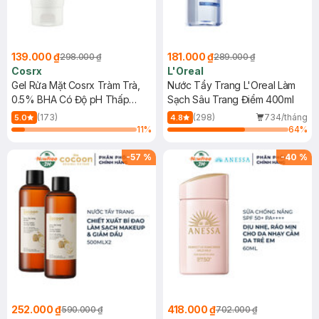
139.000 ₫
181.000 ₫
298.000 ₫
289.000 ₫
Cosrx
L'Oreal
Gel Rửa Mặt Cosrx Tràm Trà,
Nước Tẩy Trang L'Oreal Làm
0.5% BHA Có Độ pH Thấp
Sạch Sâu Trang Điểm 400ml
150ml
(173)
(298)
734/tháng
5.0
4.8
11
%
64
%
-
57
%
-
40
%
252.000 ₫
418.000 ₫
590.000 ₫
702.000 ₫