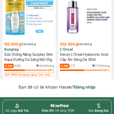
152.000 ₫
302.000 ₫
234.000 ₫
519.000 ₫
Sunplay
L'Oreal
Sữa Chống Nắng Sunplay Skin
Serum L'Oreal Hyaluronic Acid
Aqua Dưỡng Da Sáng Mịn 55g
Cấp Ẩm Sáng Da 30ml
(108)
454/tháng
(27)
275/tháng
4.9
4.9
48
%
56
%
Bill 199K Sunplay tặng Tinh Chất
Chống Nắng 7g trị giá 30K (SL có
hạn)
Bạn đã có tài khoản Hasaki?
Đăng nhập