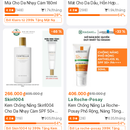
Mùi Cho Da Nhạy Cảm 180ml
Mát Cho Da Dầu, Hỗn Hợp
400ml
(148)
1.7k/tháng
(298)
1.9k/tháng
4.8
4.8
28
%
64
%
Bill Klairs từ 299k Tặng Mặt Nạ
Làm Dịu Da & Kiểm Soát Dầu Nhờn
25ml (SL Có Hạn)
-
46
%
-
33
%
266.000 ₫
406.000 ₫
495.000 ₫
610.000 ₫
Skin1004
La Roche-Posay
Kem Chống Nắng Skin1004
Kem Chống Nắng La Roche-
Cho Da Nhạy Cảm SPF 50+
Posay Phổ Rộng, Nâng Tông
50ml
Kiềm Dầu 50ml
(119)
905/tháng
(28)
635/tháng
4.8
4.9
64
%
64
%
Bill Skin1004 từ 399k Tặng Kem
Bill La roche-posay 399K Tặng