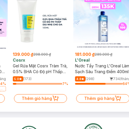
139.000 ₫
181.000 ₫
298.000 ₫
289.000 ₫
Cosrx
L'Oreal
h
Gel Rửa Mặt Cosrx Tràm Trà,
Nước Tẩy Trang L'Oreal Là
Da
0.5% BHA Có Độ pH Thấp
Sạch Sâu Trang Điểm 400ml
150ml
háng
(173)
(298)
734/thán
5.0
4.8
64
%
7
%
64
a
Thêm giỏ hàng
Thêm giỏ hàng