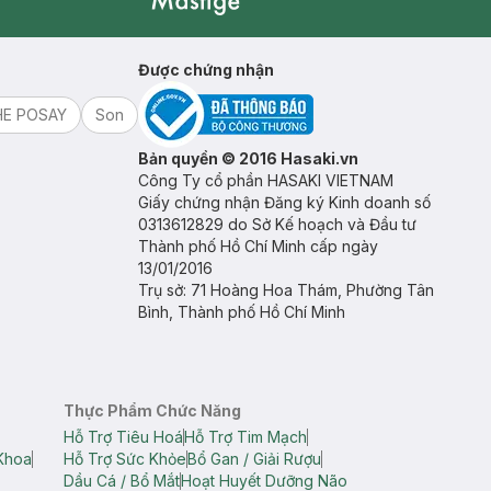
Mastige
Được chứng nhận
HE POSAY
Son
Bản quyền © 2016 Hasaki.vn
Công Ty cổ phần HASAKI VIETNAM
Giấy chứng nhận Đăng ký Kinh doanh số
0313612829 do Sở Kế hoạch và Đầu tư
Thành phố Hồ Chí Minh cấp ngày
13/01/2016
Trụ sở: 71 Hoàng Hoa Thám, Phường Tân
Bình, Thành phố Hồ Chí Minh
Thực Phẩm Chức Năng
Hỗ Trợ Tiêu Hoá
Hỗ Trợ Tim Mạch
Khoa
Hỗ Trợ Sức Khỏe
Bổ Gan / Giải Rượu
Dầu Cá / Bổ Mắt
Hoạt Huyết Dưỡng Não