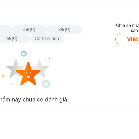
Chia sẻ nh
)
4
(
0
)
3
(
0
)
sản
Viết
1
(
0
)
Có hình ảnh
hẩm này chưa có đánh giá