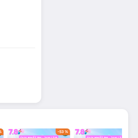
%
-
53
%
-
38
%