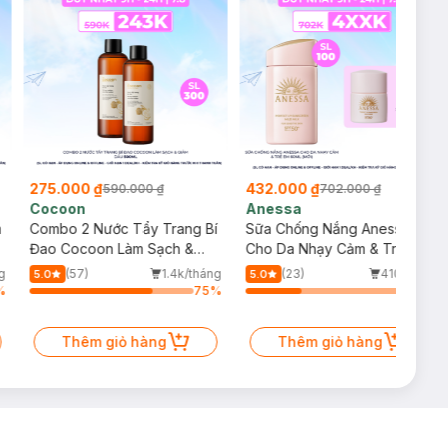
275.000 ₫
432.000 ₫
590.000 ₫
702.000 ₫
Cocoon
Anessa
m
Combo 2 Nước Tẩy Trang Bí
Sữa Chống Nắng Anessa
Đao Cocoon Làm Sạch &
Cho Da Nhạy Cảm & Trẻ Em
Giảm Dầu 500ml
60ml (Mới)
g
(57)
1.4k/tháng
(23)
410/tháng
5.0
5.0
%
75
%
34
%
Thêm giỏ hàng
Thêm giỏ hàng