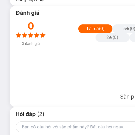
Đánh giá
0
Tất cả
(
0
)
5
(
0
2
(
0
)
0
đánh giá
Sản p
Hỏi đáp
(2)