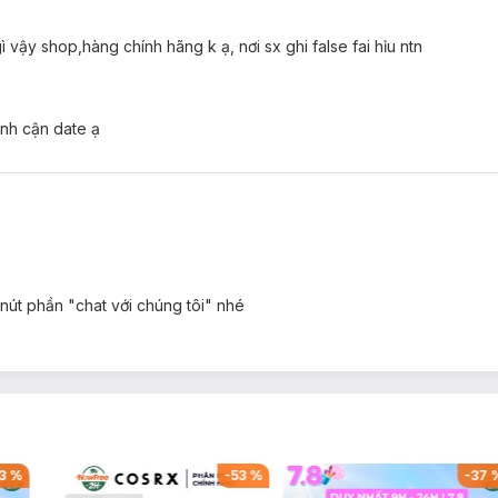
 vậy shop,hàng chính hãng k ạ, nơi sx ghi false fai hỉu ntn
nh cận date ạ
 nút phần "chat với chúng tôi" nhé
3
%
-
53
%
-
37