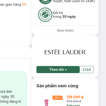
huyện, toàn Quốc từ 249K)
họn giao hàng
2H
Đổi trả
trong
30 ngày
Xem thêm
Theo dõi
+
3746
Sản phẩm xem cùng
 hoá đơn
 ngày. 30
128.000 ₫
-
37
%
không đăng kí
204.000 ₫
Silkygirl