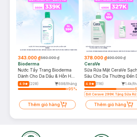
343.000 ₫
378.000 ₫
560.000 ₫
490.000 ₫
Bioderma
CeraVe
rma
Nước Tẩy Trang Bioderma
Sữa Rửa Mặt CeraVe Sạc
m
Dành Cho Da Dầu & Hỗn Hợp
Sâu Cho Da Thường Đến 
500ml
Dầu 473ml
/tháng
(228)
698/tháng
(116)
1.4k/t
4.9
4.9
92
%
95
%
Bill Cerave 299K Tặng Sữa Rử
Mặt Cerave 30ml (SL có hạn)
Thêm giỏ hàng
Thêm giỏ hàng