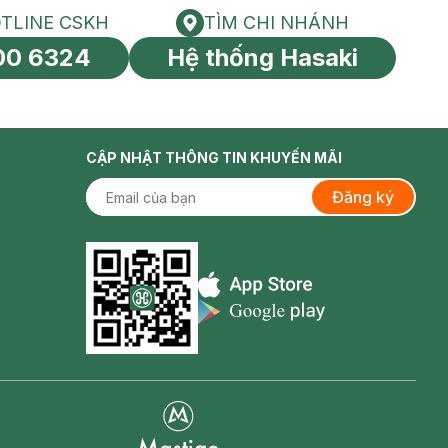
TLINE CSKH
TÌM CHI NHÁNH
HOTLINE CSKH
Tìm chi nhánh
00 6324
Hệ thống Hasaki
tín toàn cầu
CẬP NHẬT THÔNG TIN KHUYẾN MÃI
Đăng ký
Appstore icon
Goolge Play icon