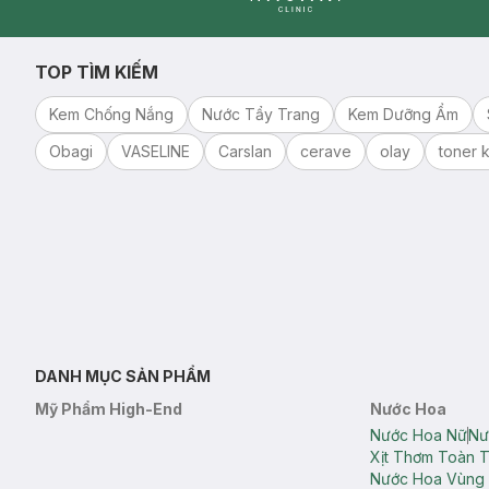
Clinic
TOP TÌM KIẾM
Kem Chống Nắng
Nước Tẩy Trang
Kem Dưỡng Ẩm
Obagi
VASELINE
Carslan
cerave
olay
toner k
DANH MỤC SẢN PHẨM
Mỹ Phẩm High-End
Nước Hoa
Nước Hoa Nữ
Nư
Xịt Thơm Toàn 
Nước Hoa Vùng 