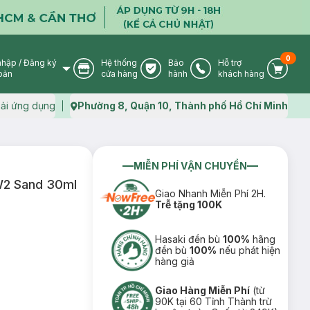
0
nhập
/
Đăng ký
Hệ thống
Bảo
Hỗ trợ
User Icon
Store Icon
Warranty Icon
Phone Icon
Cart I
oản
cửa hàng
hành
khách hàng
ải ứng dụng
Phường 8, Quận 10, Thành phố Hồ Chí Minh
Map icon
MIỄN PHÍ VẬN CHUYỂN
W2 Sand 30ml
Giao Nhanh Miễn Phí 2H.
Trễ tặng 100K
Hasaki đền bù
100%
hãng
đền bù
100%
nếu phát hiện
hàng giả
Giao Hàng Miễn Phí
(từ
90K tại 60 Tỉnh Thành trừ