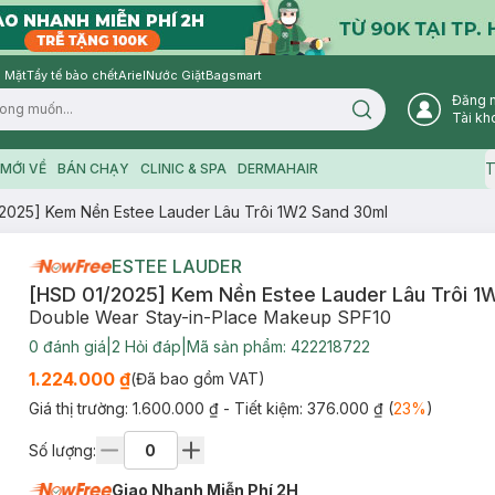
 Mặt
Tẩy tế bào chết
Ariel
Nước Giặt
Bagsmart
Đăng 
Search icon
Tài kh
T
MỚI VỀ
BÁN CHẠY
CLINIC & SPA
DERMAHAIR
2025] Kem Nền Estee Lauder Lâu Trôi 1W2 Sand 30ml
ESTEE LAUDER
[HSD 01/2025] Kem Nền Estee Lauder Lâu Trôi 1
Double Wear Stay-in-Place Makeup SPF10
0
đánh giá
|
2
Hỏi đáp
|
Mã sản phẩm:
422218722
1.224.000 ₫
(Đã bao gồm VAT)
Giá thị trường:
1.600.000 ₫
- Tiết kiệm:
376.000 ₫
(
23
%
)
Số lượng:
Giao Nhanh Miễn Phí 2H