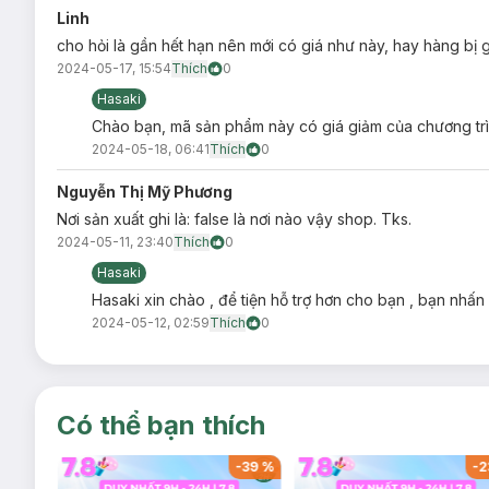
Linh
cho hỏi là gần hết hạn nên mới có giá như này, hay hàng bị gì
2024-05-17, 15:54
Thích
0
Hasaki
Chào bạn, mã sản phẩm này có giá giảm của chương trì
2024-05-18, 06:41
Thích
0
Nguyễn Thị Mỹ Phương
Nơi sản xuất ghi là: false là nơi nào vậy shop. Tks.
2024-05-11, 23:40
Thích
0
Hasaki
Hasaki xin chào , để tiện hỗ trợ hơn cho bạn , bạn nhấn
2024-05-12, 02:59
Thích
0
Có thể bạn thích
-
37
%
-
39
%
-
2