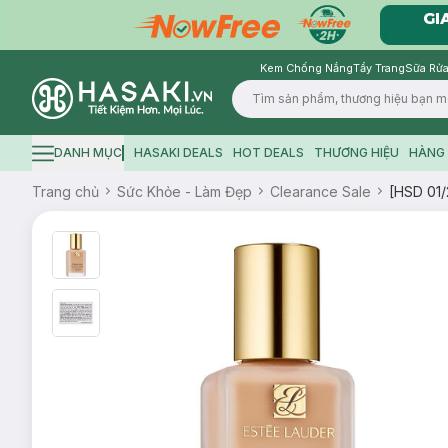
Kem Chống Nắng
Tẩy Trang
Sữa Rửa
Logo
DANH MỤC
HASAKI DEALS
HOT DEALS
THƯƠNG HIỆU
HÀNG 
Hamburger icon
Trang chủ
Sức Khỏe - Làm Đẹp
Clearance Sale
[HSD 01/