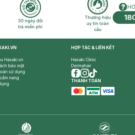
HO
18
n phí 2H
30 ngày đổi trả miễn phí
Thương hiệu uy 
Thương hiệu
30 ngày đổi
uy tín toàn
trả miễn phí
cầu
SAKI.VN
HỢP TÁC & LIÊN KẾT
iệu Hasaki.vn
Hasaki Clinic
sách bảo mật
Dermahair
hoản sử dụng
 cẩm nang
facebook
THANH TOÁN
instagram
tiktok
dụng
master card
ATM card
visa card