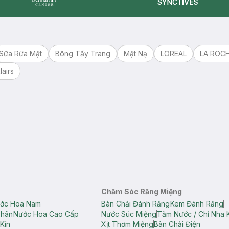
Synctives
Dermahair
Sữa Rửa Mặt
Bông Tẩy Trang
Mặt Nạ
LOREAL
LA ROC
lairs
Chăm Sóc Răng Miệng
ớc Hoa Nam
Bàn Chải Đánh Răng
Kem Đánh Răng
Thân
Nước Hoa Cao Cấp
Nước Súc Miệng
Tăm Nước / Chỉ Nha 
Kín
Xịt Thơm Miệng
Bàn Chải Điện