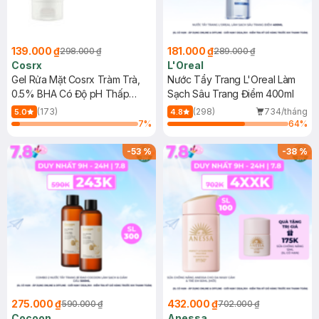
139.000 ₫
181.000 ₫
298.000 ₫
289.000 ₫
Cosrx
L'Oreal
Gel Rửa Mặt Cosrx Tràm Trà,
Nước Tẩy Trang L'Oreal Làm
0.5% BHA Có Độ pH Thấp
Sạch Sâu Trang Điểm 400ml
150ml
(173)
(298)
734/tháng
5.0
4.8
7
%
64
%
-
53
%
-
38
%
275.000 ₫
432.000 ₫
590.000 ₫
702.000 ₫
Cocoon
Anessa