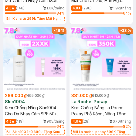
Mùi Cho Da Nhạy Cảm 180ml
Mát Cho Da Dầu, Hỗn Hợp
400ml
(148)
1.6k/tháng
(298)
1.9k/tháng
4.8
4.8
84
%
64
%
Bill Klairs từ 299k Tặng Mặt Nạ
Làm Dịu Da & Kiểm Soát Dầu Nhờn
25ml (SL Có Hạn)
-
46
%
-
38
%
266.000 ₫
381.000 ₫
495.000 ₫
610.000 ₫
Skin1004
La Roche-Posay
Kem Chống Nắng Skin1004
Kem Chống Nắng La Roche-
Cho Da Nhạy Cảm SPF 50+
Posay Phổ Rộng, Nâng Tông
50ml
Kiềm Dầu 50ml
(119)
905/tháng
(28)
676/tháng
4.8
4.9
64
%
82
%
Bill Skin1004 từ 399k Tặng Kem
Bill La roche-posay 399K Tặng