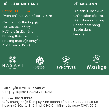
HỖ TRỢ KHÁCH HÀNG
VỀ HASAKI.VN
Hotline:
1800 6324
Giới thiệu Hasaki.vn
(Miễn phí , 08-22h kể cả T7, CN)
Chính sách bảo mật
Điều khoản sử dụng
Các câu hỏi thường gặp
Hasaki cẩm nang
Gửi yêu cầu hỗ trợ
Tuyển dụng
Hướng dẫn đặt hàng
Liên hệ
Phương thức thanh toán
Phương thức vận chuyển
Chính sách đổi trả
Synctives
Clinic
Dermahair
Mastige
Bản quyền © 2016 Hasaki.vn
Công Ty cổ phần HASAKI VIETNAM
Hotline:
1800 6324
Giấy chứng nhận Đăng ký Kinh doanh số 0313612829 do Sở Kế
hoạch và Đầu tư Thành phố Hồ Chí Minh cấp ngày 13/01/2016