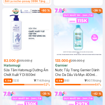
Bill La roche-posay 399K Tặng
Gel rửa mặt da dầu nhạy cảm 50ml
(SL có hạn)
-
60
%
-
36
%
82.000 ₫
133.000 ₫
205.000 ₫
209.000 ₫
Hatomugi
Garnier
Sữa Tắm Hatomugi Dưỡng Ẩm
Nước Tẩy Trang Garnier Dành
Chiết Xuất Ý Dĩ 800ml
Cho Da Dầu Và Mụn 400ml
(Mới)
(123)
714/tháng
(69)
907/tháng
4.9
4.9
52
%
64
%
-
35
%
-
42
%