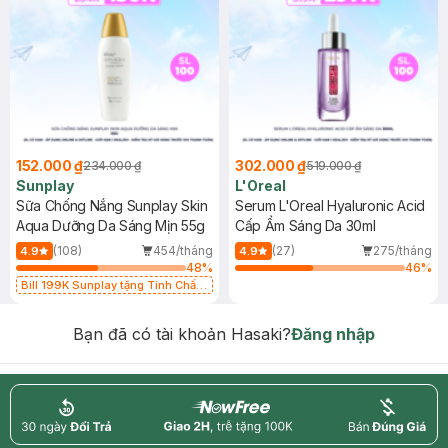
152.000 ₫
302.000 ₫
234.000 ₫
519.000 ₫
Sunplay
L'Oreal
Sữa Chống Nắng Sunplay Skin
Serum L'Oreal Hyaluronic Acid
Aqua Dưỡng Da Sáng Mịn 55g
Cấp Ẩm Sáng Da 30ml
(108)
454/tháng
(27)
275/tháng
4.9
4.9
48
%
46
%
Bill 199K Sunplay tặng Tinh Chất
Chống Nắng 7g trị giá 30K (SL có
hạn)
Bạn đã có tài khoản Hasaki?
Đăng nhập
return
nowfree
price