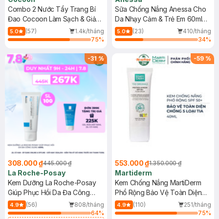
Combo 2 Nước Tẩy Trang Bí
Sữa Chống Nắng Anessa Cho
Đao Cocoon Làm Sạch & Giảm
Da Nhạy Cảm & Trẻ Em 60ml
Dầu 500ml
(Mới)
(57)
1.4k/tháng
(23)
410/tháng
5.0
5.0
75
%
34
%
-
31
%
-
59
%
308.000 ₫
553.000 ₫
445.000 ₫
1.350.000 ₫
La Roche-Posay
Martiderm
Kem Dưỡng La Roche-Posay
Kem Chống Nắng MartiDerm
Giúp Phục Hồi Da Đa Công
Phổ Rộng Bảo Vệ Toàn Diện
Dụng 40ml
40ml
(56)
808/tháng
(110)
251/tháng
4.9
4.9
64
%
75
%