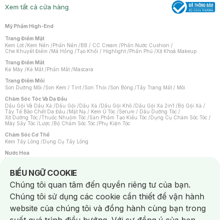
Xem tất cả cửa hàng
Mỹ Phẩm High-End
Trang Điểm Mặt
Kem Lót
/
Kem Nền
/
Phấn Nền
/
BB / CC Cream
/
Phấn Nước Cushion
/
Che Khuyết Điểm
/
Má Hồng
/
Tạo Khối / Highlight
/
Phấn Phủ
/
Xịt Khoá Makeup
Trang Điểm Mắt
Kẻ Mày
/
Kẻ Mắt
/
Phấn Mắt
/
Mascara
Trang Điểm Môi
Son Dưỡng Môi
/
Son Kem / Tint
/
Son Thỏi
/
Son Bóng
/
Tẩy Trang Mắt / Môi
Chăm Sóc Tóc Và Da Đầu
Dầu Gội Và Dầu Xả
/
Dầu Gội
/
Dầu Xả
/
Dầu Gội Khô
/
Dầu Gội Xả 2in1
/
Bộ Gội Xả
/
Tẩy Tế Bào Chết Da Đầu
/
Mặt Nạ / Kem Ủ Tóc
/
Serum / Dầu Dưỡng Tóc
/
Xịt Dưỡng Tóc
/
Thuốc Nhuộm Tóc
/
Sản Phẩm Tạo Kiểu Tóc
/
Dụng Cụ Chăm Sóc Tóc
/
Máy Sấy Tóc
/
Lược
/
Bộ Chăm Sóc Tóc
/
Phụ Kiện Tóc
Chăm Sóc Cơ Thể
Kem Tẩy Lông
/
Dụng Cụ Tẩy Lông
Nước Hoa
Nước Hoa Nữ
/
Nước Hoa Nam
/
Nước Hoa Cao Cấp
/
Xịt Thơm Toàn Thân
/
Nước Hoa Vùng Kín
Notice about cookies usage
BIỂU NGỮ COOKIE
Chăm Sóc Cá Nhân
Chúng tôi quan tâm đến quyền riêng tư của bạn.
Chống Muỗi
/
Khẩu Trang
/
Máy Massage
/
Mặt Nạ Xông Hơi
/
Nước Rửa Tay
/
Sản Phẩm Chăm Sóc Khác
/
Bàn Chải Đánh Răng
/
Bàn Chải Điện
/
Chúng tôi sử dụng các cookie cần thiết để vận hành
Hỗ Trợ Trắng Răng
/
Kem Đánh Răng
/
Máy Tăm Nước
/
Nước Súc Miệng
/
Tăm / Chỉ Nha Khoa
/
Xịt Thơm Miệng
/
Dung Dịch Vệ Sinh
/
Dưỡng Vùng Kín
/
website của chúng tôi và đồng hành cùng bạn trong
Khăn Ướt Vệ Sinh Vùng Kín
/
Băng Vệ Sinh
/
Tampon
/
Bọt Cạo Râu
/
Dao Cạo Râu
/
Máy Cạo Râu