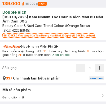
139.000 ₫
155.000 ₫
-
10
%
Double Rich
[HSD 01/2025] Kem Nhuộm Tóc Double Rich Màu 8O Nâu
Ánh Cam 60g
Beauty Color & Nutri Care Trend Colour #Orange Brown
(SKU:
422218945
)
Bill 109K LG Vina tặng Sữa Tắm Hương Hoa Nhài 200g trị giá 29K (SL có hạn)
Giao Nhanh Miễn Phí 2H
Bạn muốn nhận hàng trước
10h
hôm nay. Đặt hàng trước
8h
và chọn
giao hàng
2H
ở bước thanh toán.
Xem chi tiết
Số lượng:
337
Chi nhánh tạm hết sản phẩm
Xem thêm
Mô tả sản phẩm
Đang cập nhật