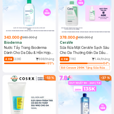
343.000 ₫
378.000 ₫
560.000 ₫
490.000 ₫
Bioderma
CeraVe
Nước Tẩy Trang Bioderma
Sữa Rửa Mặt CeraVe Sạch Sâu
Dành Cho Da Dầu & Hỗn Hợp
Cho Da Thường Đến Da Dầu
500ml
473ml
(228)
698/tháng
(116)
1.4k/tháng
4.9
4.9
95
%
64
%
Bill Cerave 299K Tặng Sữa Rửa
Mặt Cerave 30ml (SL có hạn)
-
53
%
-
37
%