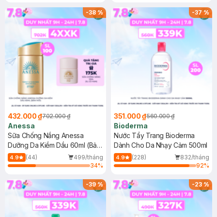
Chống Nắng Cho Da Nhạy Cảm
Gel rửa mặt da dầu nhạy cảm 50ml
SPF 50+ 20ml (SL Có Hạn)
(SL có hạn)
-
38
%
-
37
%
432.000 ₫
351.000 ₫
702.000 ₫
560.000 ₫
Anessa
Bioderma
Sữa Chống Nắng Anessa
Nước Tẩy Trang Bioderma
Dưỡng Da Kiềm Dầu 60ml (Bản
Dành Cho Da Nhạy Cảm 500ml
Mới)
(44)
499/tháng
(228)
832/tháng
4.9
4.9
34
%
92
%
-
39
%
-
23
%