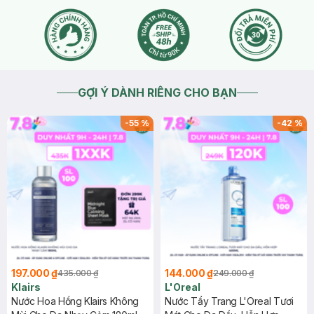
GỢI Ý DÀNH RIÊNG CHO BẠN
-
55
%
-
42
%
197.000 ₫
144.000 ₫
435.000 ₫
249.000 ₫
Klairs
L'Oreal
Nước Hoa Hồng Klairs Không
Nước Tẩy Trang L'Oreal Tươi