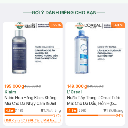
GỢI Ý DÀNH RIÊNG CHO BẠN
-
55
%
-
40
%
195.000 ₫
149.000 ₫
435.000 ₫
249.000 ₫
Klairs
L'Oreal
Nước Hoa Hồng Klairs Không
Nước Tẩy Trang L'Oreal Tươi
Mùi Cho Da Nhạy Cảm 180ml
Mát Cho Da Dầu, Hỗn Hợp
400ml
(148)
1.7k/tháng
(298)
1.8k/tháng
4.8
4.8
37
%
64
%
Bill Klairs từ 299k Tặng Mặt Nạ
Làm Dịu Da & Kiểm Soát Dầu Nhờn