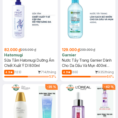
82.000 ₫
129.000 ₫
205.000 ₫
209.000 ₫
Hatomugi
Garnier
Sữa Tắm Hatomugi Dưỡng Ẩm
Nước Tẩy Trang Garnier Dành
Chiết Xuất Ý Dĩ 800ml
Cho Da Dầu Và Mụn 400ml
(Mới)
(123)
714/tháng
(69)
935/tháng
4.9
4.9
53
%
64
%
-
35
%
-
42
%