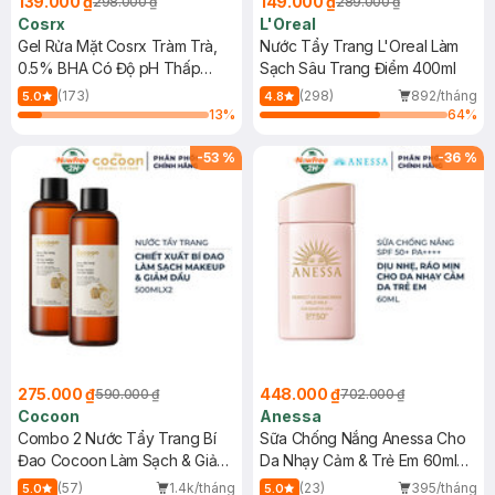
139.000 ₫
149.000 ₫
298.000 ₫
289.000 ₫
Cosrx
L'Oreal
Gel Rửa Mặt Cosrx Tràm Trà,
Nước Tẩy Trang L'Oreal Làm
0.5% BHA Có Độ pH Thấp
Sạch Sâu Trang Điểm 400ml
150ml
(173)
(298)
892/tháng
5.0
4.8
13
%
64
%
-
53
%
-
36
%
275.000 ₫
448.000 ₫
590.000 ₫
702.000 ₫
Cocoon
Anessa
Combo 2 Nước Tẩy Trang Bí
Sữa Chống Nắng Anessa Cho
Đao Cocoon Làm Sạch & Giảm
Da Nhạy Cảm & Trẻ Em 60ml
Dầu 500ml
(Mới)
(57)
1.4k/tháng
(23)
395/tháng
5.0
5.0