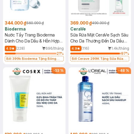
344.000 ₫
369.000 ₫
560.000 ₫
490.000 ₫
Bioderma
CeraVe
Nước Tẩy Trang Bioderma
Sữa Rửa Mặt CeraVe Sạch Sâu
Dành Cho Da Dầu & Hỗn Hợp
Cho Da Thường Đến Da Dầu
500ml
473ml
(228)
696/tháng
(116)
1.4k/tháng
4.9
4.9
21
%
97
%
Bill 399k Bioderma Tặng Bông
Bill Cerave 299K Tặng Sữa Rửa
Tẩy Trang Hộp 50 Miếng (SL có
Mặt Cerave 30ml (SL có hạn)
hạn)
-
53
%
-
48
%