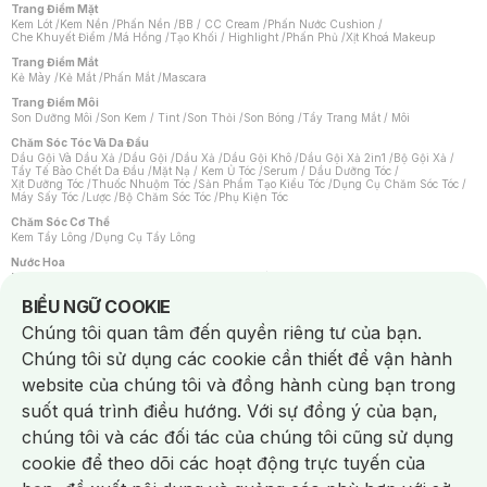
Trang Điểm Mặt
Kem Lót
/
Kem Nền
/
Phấn Nền
/
BB / CC Cream
/
Phấn Nước Cushion
/
Che Khuyết Điểm
/
Má Hồng
/
Tạo Khối / Highlight
/
Phấn Phủ
/
Xịt Khoá Makeup
Trang Điểm Mắt
Kẻ Mày
/
Kẻ Mắt
/
Phấn Mắt
/
Mascara
Trang Điểm Môi
Son Dưỡng Môi
/
Son Kem / Tint
/
Son Thỏi
/
Son Bóng
/
Tẩy Trang Mắt / Môi
Chăm Sóc Tóc Và Da Đầu
Dầu Gội Và Dầu Xả
/
Dầu Gội
/
Dầu Xả
/
Dầu Gội Khô
/
Dầu Gội Xả 2in1
/
Bộ Gội Xả
/
Tẩy Tế Bào Chết Da Đầu
/
Mặt Nạ / Kem Ủ Tóc
/
Serum / Dầu Dưỡng Tóc
/
Xịt Dưỡng Tóc
/
Thuốc Nhuộm Tóc
/
Sản Phẩm Tạo Kiểu Tóc
/
Dụng Cụ Chăm Sóc Tóc
/
Máy Sấy Tóc
/
Lược
/
Bộ Chăm Sóc Tóc
/
Phụ Kiện Tóc
Chăm Sóc Cơ Thể
Kem Tẩy Lông
/
Dụng Cụ Tẩy Lông
Nước Hoa
Nước Hoa Nữ
/
Nước Hoa Nam
/
Nước Hoa Cao Cấp
/
Xịt Thơm Toàn Thân
/
Nước Hoa Vùng Kín
Notice about cookies usage
BIỂU NGỮ COOKIE
Chăm Sóc Cá Nhân
Chúng tôi quan tâm đến quyền riêng tư của bạn.
Chống Muỗi
/
Khẩu Trang
/
Máy Massage
/
Mặt Nạ Xông Hơi
/
Nước Rửa Tay
/
Sản Phẩm Chăm Sóc Khác
/
Bàn Chải Đánh Răng
/
Bàn Chải Điện
/
Chúng tôi sử dụng các cookie cần thiết để vận hành
Hỗ Trợ Trắng Răng
/
Kem Đánh Răng
/
Máy Tăm Nước
/
Nước Súc Miệng
/
Tăm / Chỉ Nha Khoa
/
Xịt Thơm Miệng
/
Dung Dịch Vệ Sinh
/
Dưỡng Vùng Kín
/
website của chúng tôi và đồng hành cùng bạn trong
Khăn Ướt Vệ Sinh Vùng Kín
/
Băng Vệ Sinh
/
Tampon
/
Bọt Cạo Râu
/
Dao Cạo Râu
/
Máy Cạo Râu
suốt quá trình điều hướng. Với sự đồng ý của bạn,
Vấn Đề Về Da
chúng tôi và các đối tác của chúng tôi cũng sử dụng
Da Dầu / Lỗ Chân Lông To
/
Da Khô / Mất Nước
/
Da Lão Hóa
/
Da Mụn
/
Da Nhạy Cảm / Kích Ứng
/
Da Xỉn Màu
/
Thâm / Nám / Tàn Nhang
/
cookie để theo dõi các hoạt động trực tuyến của
Quầng Thâm & Bọng Mắt
/
Sẹo
/
Viêm Da Cơ Địa