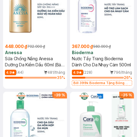
448.000 ₫
367.000 ₫
702.000 ₫
560.000 ₫
Anessa
Bioderma
Sữa Chống Nắng Anessa
Nước Tẩy Trang Bioderma
Dưỡng Da Kiềm Dầu 60ml (Bản
Dành Cho Da Nhạy Cảm 500ml
Mới)
(44)
481/tháng
(228)
796/tháng
4.9
4.9
35
%
26
%
Bill 399k Bioderma Tặng Bông
Tẩy Trang Hộp 50 Miếng (SL có
hạn)
-
39
%
-
25
%