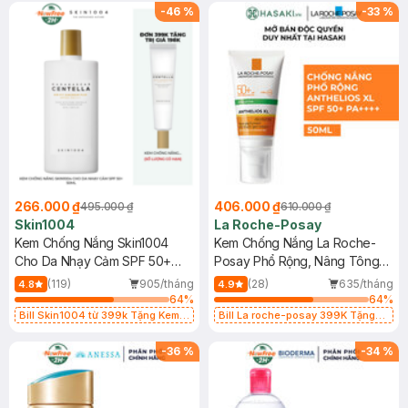
25ml (SL Có Hạn)
-
46
%
-
33
%
266.000 ₫
406.000 ₫
495.000 ₫
610.000 ₫
Skin1004
La Roche-Posay
Kem Chống Nắng Skin1004
Kem Chống Nắng La Roche-
Cho Da Nhạy Cảm SPF 50+
Posay Phổ Rộng, Nâng Tông
50ml
Kiềm Dầu 50ml
(119)
905/tháng
(28)
635/tháng
4.8
4.9
64
%
64
%
Bill Skin1004 từ 399k Tặng Kem
Bill La roche-posay 399K Tặng
Chống Nắng Cho Da Nhạy Cảm
Gel rửa mặt da dầu nhạy cảm 50ml
SPF 50+ 20ml (SL Có Hạn)
(SL có hạn)
-
36
%
-
34
%