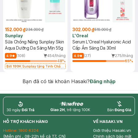
152.000 ₫
302.000 ₫
234.000 ₫
519.000 ₫
Sunplay
L'Oreal
Sữa Chống Nắng Sunplay Skin
Serum L'Oreal Hyaluronic Acid
Aqua Dưỡng Da Sáng Mịn 55g
Cấp Ẩm Sáng Da 30ml
(108)
454/tháng
(27)
275/tháng
4.9
4.9
48
%
65
%
Bill 199K Sunplay tặng Tinh Chất
Chống Nắng 7g trị giá 30K (SL có
hạn)
Bạn đã có tài khoản Hasaki?
Đăng nhập
return
nowfree
price
HỖ TRỢ KHÁCH HÀNG
VỀ HASAKI.VN
Hotline:
1800 6324
Giới thiệu Hasaki.vn
(Miễn phí , 08-22h kể cả T7, CN)
Chính sách bảo mật