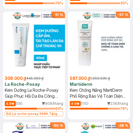
76
%
35
%
-
31
%
-
57
%
308.000 ₫
587.000 ₫
445.000 ₫
1.350.000 ₫
La Roche-Posay
Martiderm
Kem Dưỡng La Roche-Posay
Kem Chống Nắng MartiDerm
Giúp Phục Hồi Da Đa Công
Phổ Rộng Bảo Vệ Toàn Diện
Dụng 40ml
40ml
(56)
808/tháng
(110)
236/tháng
4.9
4.9
64
%
76
%
Bill La roche-posay 399K Tặng
Gel rửa mặt da dầu nhạy cảm 50ml
(SL có hạn)
-
60
%
-
38
%