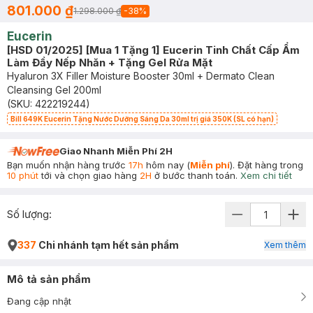
801.000 ₫
1.298.000 ₫
-
38
%
Eucerin
[HSD 01/2025] [Mua 1 Tặng 1] Eucerin Tinh Chất Cấp Ẩm
Làm Đầy Nếp Nhăn + Tặng Gel Rửa Mặt
Hyaluron 3X Filler Moisture Booster 30ml + Dermato Clean
Cleansing Gel 200ml
(SKU:
422219244
)
Bill 649K Eucerin Tặng Nước Dưỡng Sáng Da 30ml trị giá 350K (SL có hạn)
Giao Nhanh Miễn Phí 2H
Bạn muốn nhận hàng trước
17h
hôm nay (
Miễn phí
). Đặt hàng trong
10 phút
tới và chọn giao hàng
2H
ở bước thanh toán.
Xem chi tiết
Số lượng:
337
Chi nhánh tạm hết sản phẩm
Xem thêm
Mô tả sản phẩm
Đang cập nhật