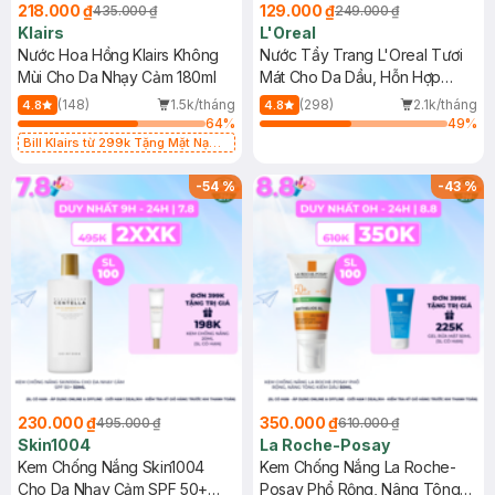
218.000 ₫
129.000 ₫
435.000 ₫
249.000 ₫
Klairs
L'Oreal
Nước Hoa Hồng Klairs Không
Nước Tẩy Trang L'Oreal Tươi
Mùi Cho Da Nhạy Cảm 180ml
Mát Cho Da Dầu, Hỗn Hợp
400ml
(148)
1.5k/tháng
(298)
2.1k/tháng
4.8
4.8
64
%
49
%
Bill Klairs từ 299k Tặng Mặt Nạ
Làm Dịu Da & Kiểm Soát Dầu Nhờn
25ml (SL Có Hạn)
-
54
%
-
43
%
230.000 ₫
350.000 ₫
495.000 ₫
610.000 ₫
Skin1004
La Roche-Posay
Kem Chống Nắng Skin1004
Kem Chống Nắng La Roche-
Cho Da Nhạy Cảm SPF 50+
Posay Phổ Rộng, Nâng Tông