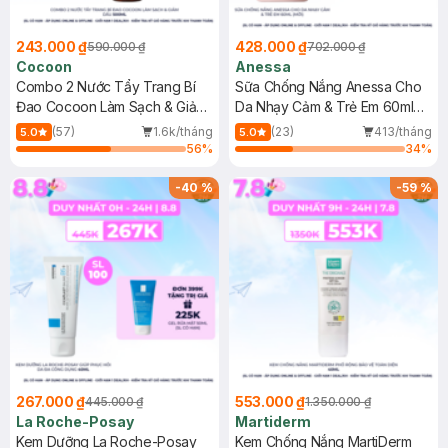
243.000 ₫
428.000 ₫
590.000 ₫
702.000 ₫
Cocoon
Anessa
Combo 2 Nước Tẩy Trang Bí
Sữa Chống Nắng Anessa Cho
Đao Cocoon Làm Sạch & Giảm
Da Nhạy Cảm & Trẻ Em 60ml
Dầu 500ml
(Mới)
(57)
1.6k/tháng
(23)
413/tháng
5.0
5.0
56
%
34
%
-
40
%
-
59
%
267.000 ₫
553.000 ₫
445.000 ₫
1.350.000 ₫
La Roche-Posay
Martiderm
Kem Dưỡng La Roche-Posay
Kem Chống Nắng MartiDerm