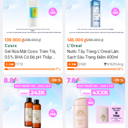
139.000 ₫
145.000 ₫
298.000 ₫
289.000 ₫
Cosrx
L'Oreal
Gel Rửa Mặt Cosrx Tràm Trà,
Nước Tẩy Trang L'Oreal Làm
0.5% BHA Có Độ pH Thấp
Sạch Sâu Trang Điểm 400ml
150ml
(173)
(298)
916/tháng
5.0
4.8
7
%
14
%
-
59
%
-
39
%