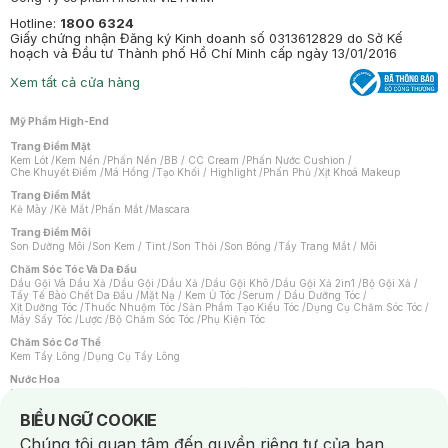
Hotline:
1800 6324
Giấy chứng nhận Đăng ký Kinh doanh số 0313612829 do Sở Kế
hoạch và Đầu tư Thành phố Hồ Chí Minh cấp ngày 13/01/2016
Xem tất cả cửa hàng
Mỹ Phẩm High-End
Trang Điểm Mặt
Kem Lót
/
Kem Nền
/
Phấn Nền
/
BB / CC Cream
/
Phấn Nước Cushion
/
Che Khuyết Điểm
/
Má Hồng
/
Tạo Khối / Highlight
/
Phấn Phủ
/
Xịt Khoá Makeup
Trang Điểm Mắt
Kẻ Mày
/
Kẻ Mắt
/
Phấn Mắt
/
Mascara
Trang Điểm Môi
Son Dưỡng Môi
/
Son Kem / Tint
/
Son Thỏi
/
Son Bóng
/
Tẩy Trang Mắt / Môi
Chăm Sóc Tóc Và Da Đầu
Dầu Gội Và Dầu Xả
/
Dầu Gội
/
Dầu Xả
/
Dầu Gội Khô
/
Dầu Gội Xả 2in1
/
Bộ Gội Xả
/
Tẩy Tế Bào Chết Da Đầu
/
Mặt Nạ / Kem Ủ Tóc
/
Serum / Dầu Dưỡng Tóc
/
Xịt Dưỡng Tóc
/
Thuốc Nhuộm Tóc
/
Sản Phẩm Tạo Kiểu Tóc
/
Dụng Cụ Chăm Sóc Tóc
/
Máy Sấy Tóc
/
Lược
/
Bộ Chăm Sóc Tóc
/
Phụ Kiện Tóc
Chăm Sóc Cơ Thể
Kem Tẩy Lông
/
Dụng Cụ Tẩy Lông
Nước Hoa
Nước Hoa Nữ
/
Nước Hoa Nam
/
Nước Hoa Cao Cấp
/
Xịt Thơm Toàn Thân
/
Nước Hoa Vùng Kín
Notice about cookies usage
BIỂU NGỮ COOKIE
Chăm Sóc Cá Nhân
Chúng tôi quan tâm đến quyền riêng tư của bạn.
Chống Muỗi
/
Khẩu Trang
/
Máy Massage
/
Mặt Nạ Xông Hơi
/
Nước Rửa Tay
/