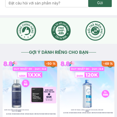
Gửi
GỢI Ý DÀNH RIÊNG CHO BẠN
-
50
%
-
48
%