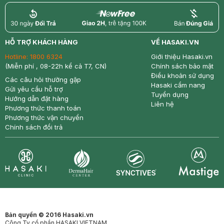
return
nowfree
price
HỖ TRỢ KHÁCH HÀNG
VỀ HASAKI.VN
Hotline:
1800 6324
Giới thiệu Hasaki.vn
(Miễn phí , 08-22h kể cả T7, CN)
Chính sách bảo mật
Điều khoản sử dụng
Các câu hỏi thường gặp
Hasaki cẩm nang
Gửi yêu cầu hỗ trợ
Tuyển dụng
Hướng dẫn đặt hàng
Liên hệ
Phương thức thanh toán
Phương thức vận chuyển
Chính sách đổi trả
Synctives
Clinic
Dermahair
Mastige
Bản quyền © 2016 Hasaki.vn
Công Ty cổ phần HASAKI VIETNAM