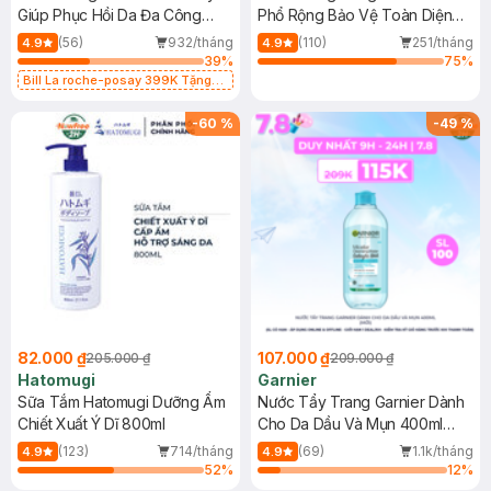
Giúp Phục Hồi Da Đa Công
Phổ Rộng Bảo Vệ Toàn Diện
Dụng 40ml
40ml
(56)
932/tháng
(110)
251/tháng
4.9
4.9
39
%
75
%
Bill La roche-posay 399K Tặng
Gel rửa mặt da dầu nhạy cảm 50ml
(SL có hạn)
-
60
%
-
49
%
82.000 ₫
107.000 ₫
205.000 ₫
209.000 ₫
Hatomugi
Garnier
Sữa Tắm Hatomugi Dưỡng Ẩm
Nước Tẩy Trang Garnier Dành
Chiết Xuất Ý Dĩ 800ml
Cho Da Dầu Và Mụn 400ml
(Mới)
(123)
714/tháng
(69)
1.1k/tháng
4.9
4.9
52
%
12
%