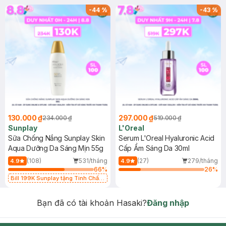
-
44
%
-
43
%
130.000 ₫
297.000 ₫
234.000 ₫
519.000 ₫
Sunplay
L'Oreal
Sữa Chống Nắng Sunplay Skin
Serum L'Oreal Hyaluronic Acid
Aqua Dưỡng Da Sáng Mịn 55g
Cấp Ẩm Sáng Da 30ml
(108)
531/tháng
(27)
279/tháng
4.9
4.9
66
%
26
%
Bill 199K Sunplay tặng Tinh Chất
Chống Nắng 7g trị giá 30K (SL có
hạn)
Bạn đã có tài khoản Hasaki?
Đăng nhập