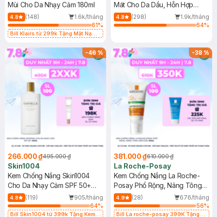
Mùi Cho Da Nhạy Cảm 180ml
Mát Cho Da Dầu, Hỗn Hợp
400ml
(148)
1.6k/tháng
(298)
1.9k/tháng
4.8
4.8
61
%
64
%
Bill Klairs từ 299k Tặng Mặt Nạ
Làm Dịu Da & Kiểm Soát Dầu Nhờn
25ml (SL Có Hạn)
-
46
%
-
38
%
266.000 ₫
381.000 ₫
495.000 ₫
610.000 ₫
Skin1004
La Roche-Posay
Kem Chống Nắng Skin1004
Kem Chống Nắng La Roche-
Cho Da Nhạy Cảm SPF 50+
Posay Phổ Rộng, Nâng Tông
50ml
Kiềm Dầu 50ml
(119)
905/tháng
(28)
676/tháng
4.8
4.9
64
%
56
%
Bill Skin1004 từ 399k Tặng Kem
Bill La roche-posay 399K Tặng