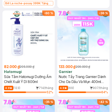
Bill La roche-posay 399K Tặng
Gel rửa mặt da dầu nhạy cảm 50ml
(SL có hạn)
-
60
%
-
36
%
82.000 ₫
133.000 ₫
205.000 ₫
209.000 ₫
Hatomugi
Garnier
Sữa Tắm Hatomugi Dưỡng Ẩm
Nước Tẩy Trang Garnier Dành
Chiết Xuất Ý Dĩ 800ml
Cho Da Dầu Và Mụn 400ml
(Mới)
(123)
714/tháng
(69)
907/tháng
4.9
4.9
52
%
64
%
-
35
%
-
42
%