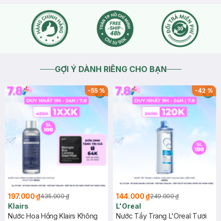
GỢI Ý DÀNH RIÊNG CHO BẠN
-
55
%
-
42
%
197.000 ₫
144.000 ₫
435.000 ₫
249.000 ₫
Klairs
L'Oreal
Nước Hoa Hồng Klairs Không
Nước Tẩy Trang L'Oreal Tươi