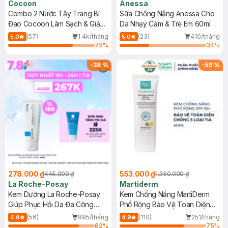
Cocoon
Anessa
Combo 2 Nước Tẩy Trang Bí
Sữa Chống Nắng Anessa Cho
Đao Cocoon Làm Sạch & Giảm
Da Nhạy Cảm & Trẻ Em 60ml
Dầu 500ml
(Mới)
(57)
1.4k/tháng
(23)
410/tháng
5.0
5.0
75
%
34
%
-
38
%
-
59
%
278.000 ₫
553.000 ₫
445.000 ₫
1.350.000 ₫
La Roche-Posay
Martiderm
Kem Dưỡng La Roche-Posay
Kem Chống Nắng MartiDerm
Giúp Phục Hồi Da Đa Công
Phổ Rộng Bảo Vệ Toàn Diện
Dụng 40ml
40ml
(56)
895/tháng
(110)
251/tháng
4.9
4.9
82
%
75
%