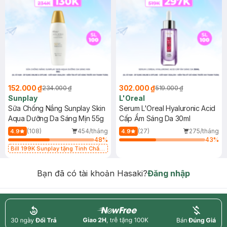
152.000 ₫
302.000 ₫
234.000 ₫
519.000 ₫
Sunplay
L'Oreal
Sữa Chống Nắng Sunplay Skin
Serum L'Oreal Hyaluronic Acid
Aqua Dưỡng Da Sáng Mịn 55g
Cấp Ẩm Sáng Da 30ml
(108)
454/tháng
(27)
275/tháng
4.9
4.9
48
%
43
%
Bill 199K Sunplay tặng Tinh Chất
Chống Nắng 7g trị giá 30K (SL có
hạn)
Bạn đã có tài khoản Hasaki?
Đăng nhập