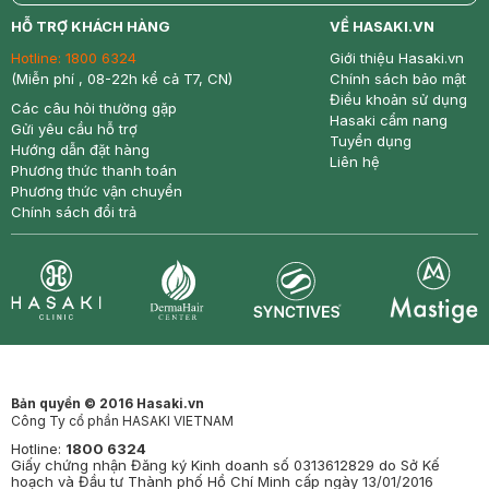
return
nowfree
price
HỖ TRỢ KHÁCH HÀNG
VỀ HASAKI.VN
Hotline:
1800 6324
Giới thiệu Hasaki.vn
(Miễn phí , 08-22h kể cả T7, CN)
Chính sách bảo mật
Điều khoản sử dụng
Các câu hỏi thường gặp
Hasaki cẩm nang
Gửi yêu cầu hỗ trợ
Tuyển dụng
Hướng dẫn đặt hàng
Liên hệ
Phương thức thanh toán
Phương thức vận chuyển
Chính sách đổi trả
Synctives
Clinic
Dermahair
Mastige
Bản quyền © 2016 Hasaki.vn
Công Ty cổ phần HASAKI VIETNAM
Hotline:
1800 6324
Giấy chứng nhận Đăng ký Kinh doanh số 0313612829 do Sở Kế
hoạch và Đầu tư Thành phố Hồ Chí Minh cấp ngày 13/01/2016