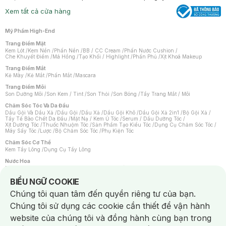
Xem tất cả cửa hàng
Mỹ Phẩm High-End
Trang Điểm Mặt
Kem Lót
/
Kem Nền
/
Phấn Nền
/
BB / CC Cream
/
Phấn Nước Cushion
/
Che Khuyết Điểm
/
Má Hồng
/
Tạo Khối / Highlight
/
Phấn Phủ
/
Xịt Khoá Makeup
Trang Điểm Mắt
Kẻ Mày
/
Kẻ Mắt
/
Phấn Mắt
/
Mascara
Trang Điểm Môi
Son Dưỡng Môi
/
Son Kem / Tint
/
Son Thỏi
/
Son Bóng
/
Tẩy Trang Mắt / Môi
Chăm Sóc Tóc Và Da Đầu
Dầu Gội Và Dầu Xả
/
Dầu Gội
/
Dầu Xả
/
Dầu Gội Khô
/
Dầu Gội Xả 2in1
/
Bộ Gội Xả
/
Tẩy Tế Bào Chết Da Đầu
/
Mặt Nạ / Kem Ủ Tóc
/
Serum / Dầu Dưỡng Tóc
/
Xịt Dưỡng Tóc
/
Thuốc Nhuộm Tóc
/
Sản Phẩm Tạo Kiểu Tóc
/
Dụng Cụ Chăm Sóc Tóc
/
Máy Sấy Tóc
/
Lược
/
Bộ Chăm Sóc Tóc
/
Phụ Kiện Tóc
Chăm Sóc Cơ Thể
Kem Tẩy Lông
/
Dụng Cụ Tẩy Lông
Nước Hoa
Nước Hoa Nữ
/
Nước Hoa Nam
/
Nước Hoa Cao Cấp
/
Xịt Thơm Toàn Thân
/
Nước Hoa Vùng Kín
Notice about cookies usage
BIỂU NGỮ COOKIE
Chăm Sóc Cá Nhân
Chúng tôi quan tâm đến quyền riêng tư của bạn.
Chống Muỗi
/
Khẩu Trang
/
Máy Massage
/
Mặt Nạ Xông Hơi
/
Nước Rửa Tay
/
Sản Phẩm Chăm Sóc Khác
/
Bàn Chải Đánh Răng
/
Bàn Chải Điện
/
Chúng tôi sử dụng các cookie cần thiết để vận hành
Hỗ Trợ Trắng Răng
/
Kem Đánh Răng
/
Máy Tăm Nước
/
Nước Súc Miệng
/
Tăm / Chỉ Nha Khoa
/
Xịt Thơm Miệng
/
Dung Dịch Vệ Sinh
/
Dưỡng Vùng Kín
/
website của chúng tôi và đồng hành cùng bạn trong
Khăn Ướt Vệ Sinh Vùng Kín
/
Băng Vệ Sinh
/
Tampon
/
Bọt Cạo Râu
/
Dao Cạo Râu
/
Máy Cạo Râu