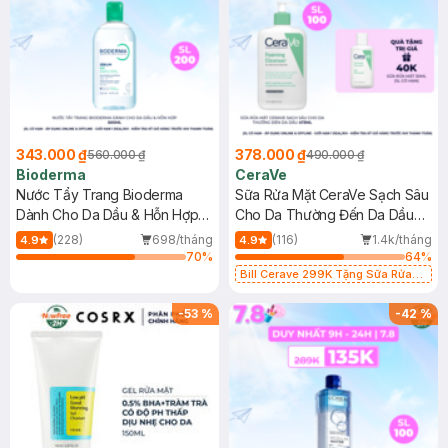
343.000 ₫
378.000 ₫
560.000 ₫
490.000 ₫
Bioderma
CeraVe
Nước Tẩy Trang Bioderma
Sữa Rửa Mặt CeraVe Sạch Sâu
Dành Cho Da Dầu & Hỗn Hợp
Cho Da Thường Đến Da Dầu
500ml
473ml
(228)
698/tháng
(116)
1.4k/tháng
4.9
4.9
70
%
64
%
Bill Cerave 299K Tặng Sữa Rửa
Mặt Cerave 30ml (SL có hạn)
-
53
%
-
42
%