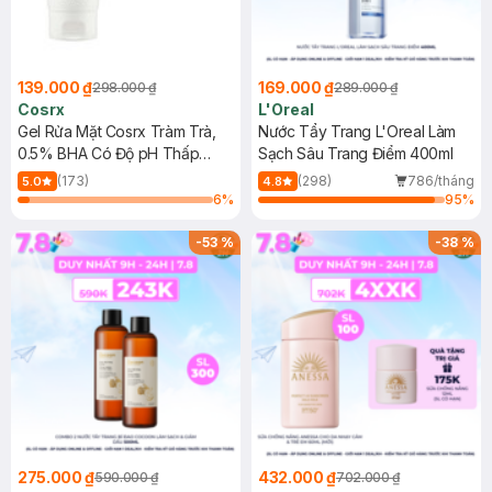
139.000 ₫
169.000 ₫
298.000 ₫
289.000 ₫
Cosrx
L'Oreal
Gel Rửa Mặt Cosrx Tràm Trà,
Nước Tẩy Trang L'Oreal Làm
0.5% BHA Có Độ pH Thấp
Sạch Sâu Trang Điểm 400ml
150ml
(173)
(298)
786/tháng
5.0
4.8
6
%
95
%
-
53
%
-
38
%
275.000 ₫
432.000 ₫
590.000 ₫
702.000 ₫