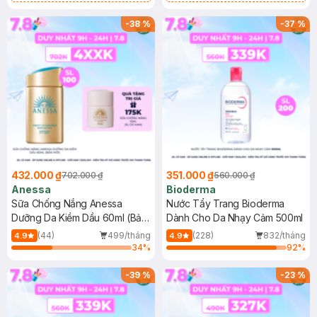
Chống Nắng Cho Da Nhạy Cảm
Gel rửa mặt da dầu nhạy cảm 50ml
SPF 50+ 20ml (SL Có Hạn)
(SL có hạn)
-
38
%
-
37
%
432.000 ₫
351.000 ₫
702.000 ₫
560.000 ₫
Anessa
Bioderma
Sữa Chống Nắng Anessa
Nước Tẩy Trang Bioderma
Dưỡng Da Kiềm Dầu 60ml (Bản
Dành Cho Da Nhạy Cảm 500ml
Mới)
(44)
499/tháng
(228)
832/tháng
4.9
4.9
34
%
92
%
-
39
%
-
23
%