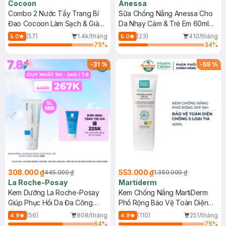
Cocoon
Anessa
Combo 2 Nước Tẩy Trang Bí
Sữa Chống Nắng Anessa Cho
Đao Cocoon Làm Sạch & Giảm
Da Nhạy Cảm & Trẻ Em 60ml
Dầu 500ml
(Mới)
(57)
1.4k/tháng
(23)
410/tháng
5.0
5.0
75
%
34
%
-
31
%
-
59
%
308.000 ₫
553.000 ₫
445.000 ₫
1.350.000 ₫
La Roche-Posay
Martiderm
Kem Dưỡng La Roche-Posay
Kem Chống Nắng MartiDerm
Giúp Phục Hồi Da Đa Công
Phổ Rộng Bảo Vệ Toàn Diện
Dụng 40ml
40ml
(56)
808/tháng
(110)
251/tháng
4.9
4.9
64
%
75
%