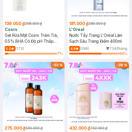
139.000 ₫
181.000 ₫
298.000 ₫
289.000 ₫
Cosrx
L'Oreal
Gel Rửa Mặt Cosrx Tràm Trà,
Nước Tẩy Trang L'Oreal Làm
0.5% BHA Có Độ pH Thấp
Sạch Sâu Trang Điểm 400ml
150ml
(173)
(298)
734/tháng
5.0
4.8
7
%
64
%
-
53
%
-
38
%
275.000 ₫
432.000 ₫
590.000 ₫
702.000 ₫