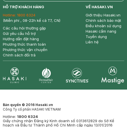
return
nowfree
price
HỖ TRỢ KHÁCH HÀNG
VỀ HASAKI.VN
Hotline:
1800 6324
Giới thiệu Hasaki.vn
(Miễn phí , 08-22h kể cả T7, CN)
Chính sách bảo mật
Điều khoản sử dụng
Các câu hỏi thường gặp
Hasaki cẩm nang
Gửi yêu cầu hỗ trợ
Tuyển dụng
Hướng dẫn đặt hàng
Liên hệ
Phương thức thanh toán
Phương thức vận chuyển
Chính sách đổi trả
Synctives
Clinic
Dermahair
Mastige
Bản quyền © 2016 Hasaki.vn
Công Ty cổ phần HASAKI VIETNAM
Hotline:
1800 6324
Giấy chứng nhận Đăng ký Kinh doanh số 0313612829 do Sở Kế
hoạch và Đầu tư Thành phố Hồ Chí Minh cấp ngày 13/01/2016