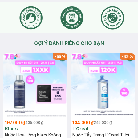
GỢI Ý DÀNH RIÊNG CHO BẠN
-
55
%
-
42
%
197.000 ₫
144.000 ₫
435.000 ₫
249.000 ₫
Klairs
L'Oreal
Nước Hoa Hồng Klairs Không
Nước Tẩy Trang L'Oreal Tươi