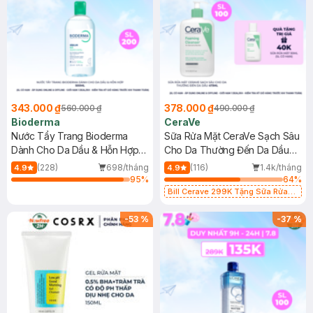
343.000 ₫
378.000 ₫
560.000 ₫
490.000 ₫
Bioderma
CeraVe
Nước Tẩy Trang Bioderma
Sữa Rửa Mặt CeraVe Sạch Sâu
Dành Cho Da Dầu & Hỗn Hợp
Cho Da Thường Đến Da Dầu
500ml
473ml
(228)
698/tháng
(116)
1.4k/tháng
4.9
4.9
95
%
64
%
Bill Cerave 299K Tặng Sữa Rửa
Mặt Cerave 30ml (SL có hạn)
-
53
%
-
37
%