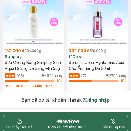
152.000 ₫
302.000 ₫
234.000 ₫
519.000 ₫
Sunplay
L'Oreal
Sữa Chống Nắng Sunplay Skin
Serum L'Oreal Hyaluronic Acid
Aqua Dưỡng Da Sáng Mịn 55g
Cấp Ẩm Sáng Da 30ml
(108)
454/tháng
(27)
275/tháng
4.9
4.9
48
%
46
%
Bill 199K Sunplay tặng Tinh Chất
Chống Nắng 7g trị giá 30K (SL có
hạn)
Bạn đã có tài khoản Hasaki?
Đăng nhập