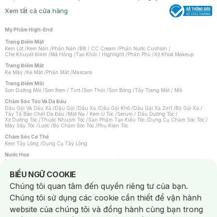
Xem tất cả cửa hàng
Mỹ Phẩm High-End
Trang Điểm Mặt
Kem Lót
/
Kem Nền
/
Phấn Nền
/
BB / CC Cream
/
Phấn Nước Cushion
/
Che Khuyết Điểm
/
Má Hồng
/
Tạo Khối / Highlight
/
Phấn Phủ
/
Xịt Khoá Makeup
Trang Điểm Mắt
Kẻ Mày
/
Kẻ Mắt
/
Phấn Mắt
/
Mascara
Trang Điểm Môi
Son Dưỡng Môi
/
Son Kem / Tint
/
Son Thỏi
/
Son Bóng
/
Tẩy Trang Mắt / Môi
Chăm Sóc Tóc Và Da Đầu
Dầu Gội Và Dầu Xả
/
Dầu Gội
/
Dầu Xả
/
Dầu Gội Khô
/
Dầu Gội Xả 2in1
/
Bộ Gội Xả
/
Tẩy Tế Bào Chết Da Đầu
/
Mặt Nạ / Kem Ủ Tóc
/
Serum / Dầu Dưỡng Tóc
/
Xịt Dưỡng Tóc
/
Thuốc Nhuộm Tóc
/
Sản Phẩm Tạo Kiểu Tóc
/
Dụng Cụ Chăm Sóc Tóc
/
Máy Sấy Tóc
/
Lược
/
Bộ Chăm Sóc Tóc
/
Phụ Kiện Tóc
Chăm Sóc Cơ Thể
Kem Tẩy Lông
/
Dụng Cụ Tẩy Lông
Nước Hoa
Nước Hoa Nữ
/
Nước Hoa Nam
/
Nước Hoa Cao Cấp
/
Xịt Thơm Toàn Thân
/
Nước Hoa Vùng Kín
Notice about cookies usage
BIỂU NGỮ COOKIE
Chăm Sóc Cá Nhân
Chúng tôi quan tâm đến quyền riêng tư của bạn.
Chống Muỗi
/
Khẩu Trang
/
Máy Massage
/
Mặt Nạ Xông Hơi
/
Nước Rửa Tay
/
Sản Phẩm Chăm Sóc Khác
/
Bàn Chải Đánh Răng
/
Bàn Chải Điện
/
Chúng tôi sử dụng các cookie cần thiết để vận hành
Hỗ Trợ Trắng Răng
/
Kem Đánh Răng
/
Máy Tăm Nước
/
Nước Súc Miệng
/
Tăm / Chỉ Nha Khoa
/
Xịt Thơm Miệng
/
Dung Dịch Vệ Sinh
/
Dưỡng Vùng Kín
/
website của chúng tôi và đồng hành cùng bạn trong
Khăn Ướt Vệ Sinh Vùng Kín
/
Băng Vệ Sinh
/
Tampon
/
Bọt Cạo Râu
/
Dao Cạo Râu
/
Máy Cạo Râu