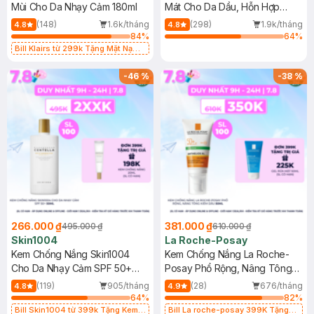
Mùi Cho Da Nhạy Cảm 180ml
Mát Cho Da Dầu, Hỗn Hợp
400ml
(148)
1.6k/tháng
(298)
1.9k/tháng
4.8
4.8
84
%
64
%
Bill Klairs từ 299k Tặng Mặt Nạ
Làm Dịu Da & Kiểm Soát Dầu Nhờn
25ml (SL Có Hạn)
-
46
%
-
38
%
266.000 ₫
381.000 ₫
495.000 ₫
610.000 ₫
Skin1004
La Roche-Posay
Kem Chống Nắng Skin1004
Kem Chống Nắng La Roche-
Cho Da Nhạy Cảm SPF 50+
Posay Phổ Rộng, Nâng Tông
50ml
Kiềm Dầu 50ml
(119)
905/tháng
(28)
676/tháng
4.8
4.9
64
%
82
%
Bill Skin1004 từ 399k Tặng Kem
Bill La roche-posay 399K Tặng