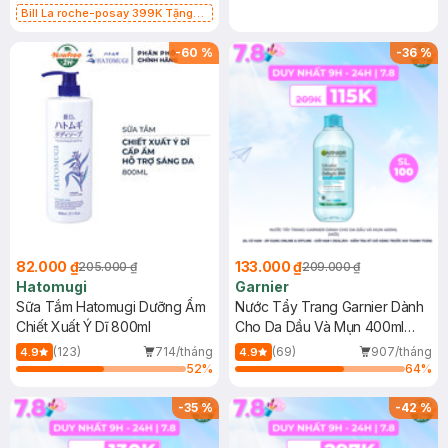
Bill La roche-posay 399K Tặng
Gel rửa mặt da dầu nhạy cảm 50ml
(SL có hạn)
-
60
%
-
36
%
82.000 ₫
133.000 ₫
205.000 ₫
209.000 ₫
Hatomugi
Garnier
Sữa Tắm Hatomugi Dưỡng Ẩm
Nước Tẩy Trang Garnier Dành
Chiết Xuất Ý Dĩ 800ml
Cho Da Dầu Và Mụn 400ml
(Mới)
(123)
714/tháng
(69)
907/tháng
4.9
4.9
52
%
64
%
-
35
%
-
42
%