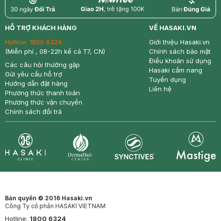
return
nowfree
price
HỖ TRỢ KHÁCH HÀNG
VỀ HASAKI.VN
Hotline:
1800 6324
Giới thiệu Hasaki.vn
(Miễn phí , 08-22h kể cả T7, CN)
Chính sách bảo mật
Điều khoản sử dụng
Các câu hỏi thường gặp
Hasaki cẩm nang
Gửi yêu cầu hỗ trợ
Tuyển dụng
Hướng dẫn đặt hàng
Liên hệ
Phương thức thanh toán
Phương thức vận chuyển
Chính sách đổi trả
Synctives
Clinic
Dermahair
Mastige
Bản quyền © 2016 Hasaki.vn
Công Ty cổ phần HASAKI VIETNAM
Hotline:
1800 6324