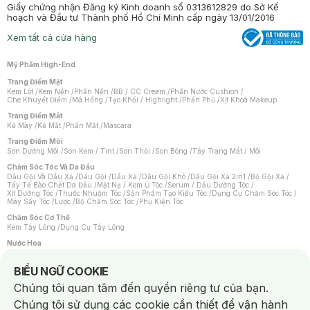
Giấy chứng nhận Đăng ký Kinh doanh số 0313612829 do Sở Kế
hoạch và Đầu tư Thành phố Hồ Chí Minh cấp ngày 13/01/2016
Xem tất cả cửa hàng
Mỹ Phẩm High-End
Trang Điểm Mặt
Kem Lót
/
Kem Nền
/
Phấn Nền
/
BB / CC Cream
/
Phấn Nước Cushion
/
Che Khuyết Điểm
/
Má Hồng
/
Tạo Khối / Highlight
/
Phấn Phủ
/
Xịt Khoá Makeup
Trang Điểm Mắt
Kẻ Mày
/
Kẻ Mắt
/
Phấn Mắt
/
Mascara
Trang Điểm Môi
Son Dưỡng Môi
/
Son Kem / Tint
/
Son Thỏi
/
Son Bóng
/
Tẩy Trang Mắt / Môi
Chăm Sóc Tóc Và Da Đầu
Dầu Gội Và Dầu Xả
/
Dầu Gội
/
Dầu Xả
/
Dầu Gội Khô
/
Dầu Gội Xả 2in1
/
Bộ Gội Xả
/
Tẩy Tế Bào Chết Da Đầu
/
Mặt Nạ / Kem Ủ Tóc
/
Serum / Dầu Dưỡng Tóc
/
Xịt Dưỡng Tóc
/
Thuốc Nhuộm Tóc
/
Sản Phẩm Tạo Kiểu Tóc
/
Dụng Cụ Chăm Sóc Tóc
/
Máy Sấy Tóc
/
Lược
/
Bộ Chăm Sóc Tóc
/
Phụ Kiện Tóc
Chăm Sóc Cơ Thể
Kem Tẩy Lông
/
Dụng Cụ Tẩy Lông
Nước Hoa
Nước Hoa Nữ
/
Nước Hoa Nam
/
Nước Hoa Cao Cấp
/
Xịt Thơm Toàn Thân
/
Nước Hoa Vùng Kín
Notice about cookies usage
BIỂU NGỮ COOKIE
Chăm Sóc Cá Nhân
Chúng tôi quan tâm đến quyền riêng tư của bạn.
Chống Muỗi
/
Khẩu Trang
/
Máy Massage
/
Mặt Nạ Xông Hơi
/
Nước Rửa Tay
/
Sản Phẩm Chăm Sóc Khác
/
Bàn Chải Đánh Răng
/
Bàn Chải Điện
/
Chúng tôi sử dụng các cookie cần thiết để vận hành
Hỗ Trợ Trắng Răng
/
Kem Đánh Răng
/
Máy Tăm Nước
/
Nước Súc Miệng
/