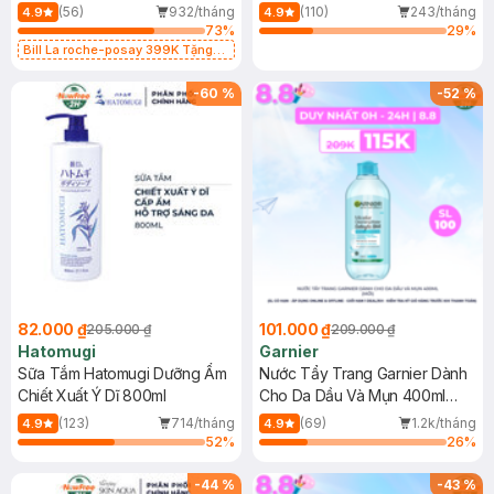
Dụng 40ml
40ml
(56)
932/tháng
(110)
243/tháng
4.9
4.9
73
%
29
%
Bill La roche-posay 399K Tặng
Gel rửa mặt da dầu nhạy cảm 50ml
(SL có hạn)
-
60
%
-
52
%
82.000 ₫
101.000 ₫
205.000 ₫
209.000 ₫
Hatomugi
Garnier
Sữa Tắm Hatomugi Dưỡng Ẩm
Nước Tẩy Trang Garnier Dành
Chiết Xuất Ý Dĩ 800ml
Cho Da Dầu Và Mụn 400ml
(Mới)
(123)
714/tháng
(69)
1.2k/tháng
4.9
4.9
52
%
26
%
-
44
%
-
43
%