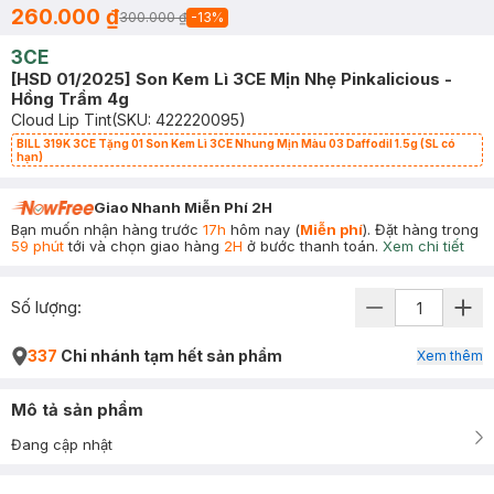
260.000 ₫
300.000 ₫
-
13
%
3CE
[HSD 01/2025] Son Kem Lì 3CE Mịn Nhẹ Pinkalicious -
Hồng Trầm 4g
Cloud Lip Tint
(SKU:
422220095
)
BILL 319K 3CE Tặng 01 Son Kem Lì 3CE Nhung Mịn Màu 03 Daffodil 1.5g (SL có
hạn)
Giao Nhanh Miễn Phí 2H
Bạn muốn nhận hàng trước
17h
hôm nay (
Miễn phí
). Đặt hàng trong
59 phút
tới và chọn giao hàng
2H
ở bước thanh toán.
Xem chi tiết
Số lượng:
337
Chi nhánh tạm hết sản phẩm
Xem thêm
Mô tả sản phẩm
Đang cập nhật