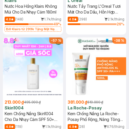
Klairs
L'Oreal
Nước Hoa Hồng Klairs Không
Nước Tẩy Trang L'Oreal Tươi
Mùi Cho Da Nhạy Cảm 180ml
Mát Cho Da Dầu, Hỗn Hợp
400ml
(148)
1.7k/tháng
(298)
2.1k/tháng
4.8
4.8
49
%
26
%
Bill Klairs từ 299k Tặng Mặt Nạ
Làm Dịu Da & Kiểm Soát Dầu Nhờn
25ml (SL Có Hạn)
-
57
%
-
38
%
213.000 ₫
381.000 ₫
495.000 ₫
610.000 ₫
Skin1004
La Roche-Posay
Kem Chống Nắng Skin1004
Kem Chống Nắng La Roche-
Cho Da Nhạy Cảm SPF 50+
Posay Phổ Rộng, Nâng Tông
50ml
Kiềm Dầu 50ml
(119)
1.1k/tháng
(28)
676/tháng
4.8
4.9