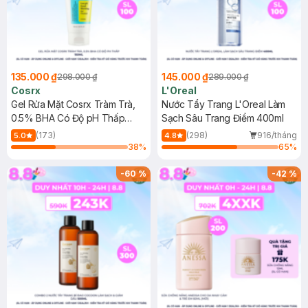
135.000 ₫
145.000 ₫
298.000 ₫
289.000 ₫
Cosrx
L'Oreal
Gel Rửa Mặt Cosrx Tràm Trà,
Nước Tẩy Trang L'Oreal Làm
0.5% BHA Có Độ pH Thấp
Sạch Sâu Trang Điểm 400ml
150ml
(173)
(298)
916/tháng
5.0
4.8
38
%
65
%
-
60
%
-
42
%