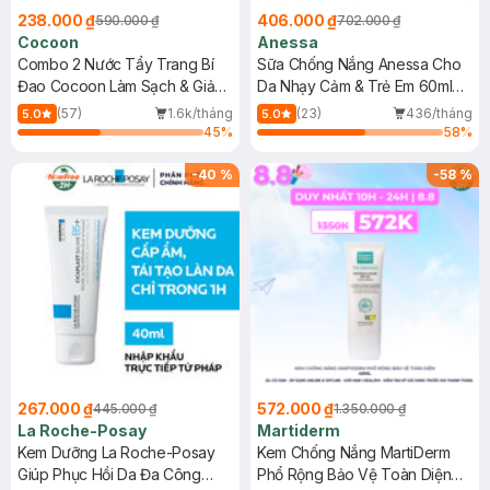
238.000 ₫
406.000 ₫
590.000 ₫
702.000 ₫
Cocoon
Anessa
Combo 2 Nước Tẩy Trang Bí
Sữa Chống Nắng Anessa Cho
Đao Cocoon Làm Sạch & Giảm
Da Nhạy Cảm & Trẻ Em 60ml
Dầu 500ml
(Mới)
(57)
1.6k/tháng
(23)
436/tháng
5.0
5.0
45
%
58
%
-
40
%
-
58
%
267.000 ₫
572.000 ₫
445.000 ₫
1.350.000 ₫
La Roche-Posay
Martiderm
Kem Dưỡng La Roche-Posay
Kem Chống Nắng MartiDerm
Giúp Phục Hồi Da Đa Công
Phổ Rộng Bảo Vệ Toàn Diện