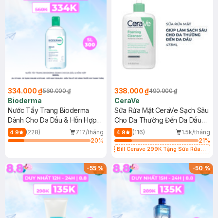
334.000 ₫
338.000 ₫
560.000 ₫
490.000 ₫
Bioderma
CeraVe
Nước Tẩy Trang Bioderma
Sữa Rửa Mặt CeraVe Sạch Sâu
Dành Cho Da Dầu & Hỗn Hợp
Cho Da Thường Đến Da Dầu
500ml
473ml
(228)
717/tháng
(116)
1.5k/tháng
4.9
4.9
20
%
21
%
Bill Cerave 299K Tặng Sữa Rửa
Mặt Cerave 30ml (SL có hạn)
-
55
%
-
50
%