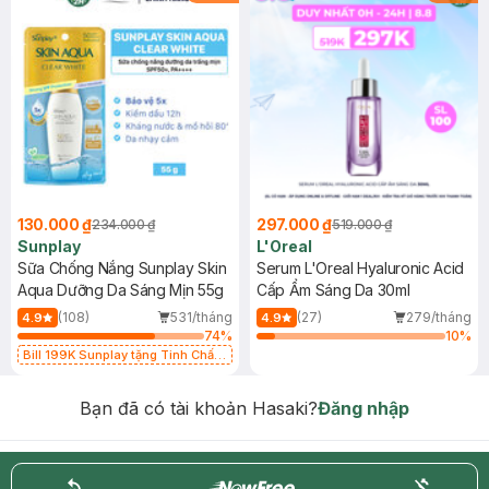
130.000 ₫
297.000 ₫
234.000 ₫
519.000 ₫
Sunplay
L'Oreal
Sữa Chống Nắng Sunplay Skin
Serum L'Oreal Hyaluronic Acid
Aqua Dưỡng Da Sáng Mịn 55g
Cấp Ẩm Sáng Da 30ml
(108)
531/tháng
(27)
279/tháng
4.9
4.9
74
%
10
%
Bill 199K Sunplay tặng Tinh Chất
Chống Nắng 7g trị giá 30K (SL có
hạn)
Bạn đã có tài khoản Hasaki?
Đăng nhập