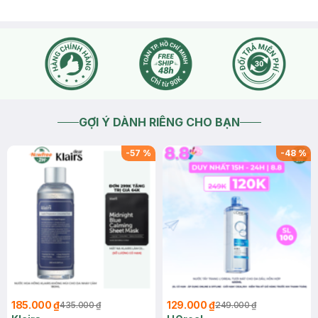
GỢI Ý DÀNH RIÊNG CHO BẠN
-
57
%
-
48
%
185.000 ₫
129.000 ₫
435.000 ₫
249.000 ₫