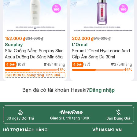
152.000 ₫
302.000 ₫
234.000 ₫
519.000 ₫
Sunplay
L'Oreal
Sữa Chống Nắng Sunplay Skin
Serum L'Oreal Hyaluronic Acid
Aqua Dưỡng Da Sáng Mịn 55g
Cấp Ẩm Sáng Da 30ml
(108)
454/tháng
(27)
275/tháng
4.9
4.9
48
%
46
%
Bill 199K Sunplay tặng Tinh Chất
Chống Nắng 7g trị giá 30K (SL có
hạn)
Bạn đã có tài khoản Hasaki?
Đăng nhập
return
nowfree
price
HỖ TRỢ KHÁCH HÀNG
VỀ HASAKI.VN