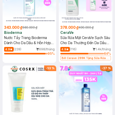
343.000 ₫
378.000 ₫
560.000 ₫
490.000 ₫
Bioderma
CeraVe
Nước Tẩy Trang Bioderma
Sữa Rửa Mặt CeraVe Sạch Sâu
Dành Cho Da Dầu & Hỗn Hợp
Cho Da Thường Đến Da Dầu
500ml
473ml
(228)
698/tháng
(116)
1.4k/tháng
4.9
4.9
95
%
64
%
Bill Cerave 299K Tặng Sữa Rửa
Mặt Cerave 30ml (SL có hạn)
-
53
%
-
37
%