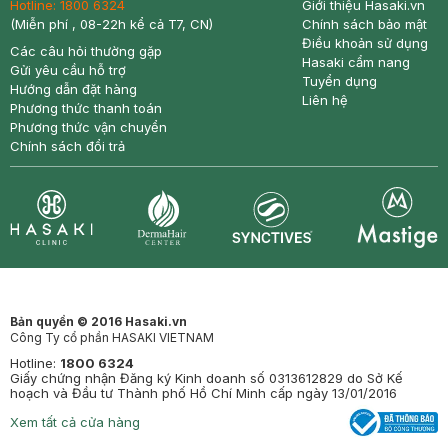
Hotline:
1800 6324
Giới thiệu Hasaki.vn
(Miễn phí , 08-22h kể cả T7, CN)
Chính sách bảo mật
Điều khoản sử dụng
Các câu hỏi thường gặp
Hasaki cẩm nang
Gửi yêu cầu hỗ trợ
Tuyển dụng
Hướng dẫn đặt hàng
Liên hệ
Phương thức thanh toán
Phương thức vận chuyển
Chính sách đổi trả
Synctives
Clinic
Dermahair
Mastige
Bản quyền © 2016 Hasaki.vn
Công Ty cổ phần HASAKI VIETNAM
Hotline:
1800 6324
Giấy chứng nhận Đăng ký Kinh doanh số 0313612829 do Sở Kế
hoạch và Đầu tư Thành phố Hồ Chí Minh cấp ngày 13/01/2016
Xem tất cả cửa hàng