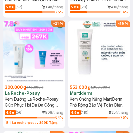
Dầu 500ml
(Mới)
(57)
1.4k/tháng
(23)
410/tháng
5.0
5.0
75
%
34
%
-
31
%
-
59
%
308.000 ₫
553.000 ₫
445.000 ₫
1.350.000 ₫
La Roche-Posay
Martiderm
Kem Dưỡng La Roche-Posay
Kem Chống Nắng MartiDerm
Giúp Phục Hồi Da Đa Công
Phổ Rộng Bảo Vệ Toàn Diện
Dụng 40ml
40ml
(56)
808/tháng
(110)
251/tháng
4.9
4.9
64
%
75
%
Bill La roche-posay 399K Tặng
Gel rửa mặt da dầu nhạy cảm 50ml
(SL có hạn)