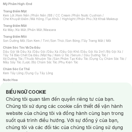
Mỹ Phẩm High-End
Trang Điểm Mặt
Kem Lót
/
Kem Nền
/
Phấn Nền
/
BB / CC Cream
/
Phấn Nước Cushion
/
Che Khuyết Điểm
/
Má Hồng
/
Tạo Khối / Highlight
/
Phấn Phủ
/
Xịt Khoá Makeup
Trang Điểm Mắt
Kẻ Mày
/
Kẻ Mắt
/
Phấn Mắt
/
Mascara
Trang Điểm Môi
Son Dưỡng Môi
/
Son Kem / Tint
/
Son Thỏi
/
Son Bóng
/
Tẩy Trang Mắt / Môi
Chăm Sóc Tóc Và Da Đầu
Dầu Gội Và Dầu Xả
/
Dầu Gội
/
Dầu Xả
/
Dầu Gội Khô
/
Dầu Gội Xả 2in1
/
Bộ Gội Xả
/
Tẩy Tế Bào Chết Da Đầu
/
Mặt Nạ / Kem Ủ Tóc
/
Serum / Dầu Dưỡng Tóc
/
Xịt Dưỡng Tóc
/
Thuốc Nhuộm Tóc
/
Sản Phẩm Tạo Kiểu Tóc
/
Dụng Cụ Chăm Sóc Tóc
/
Máy Sấy Tóc
/
Lược
/
Bộ Chăm Sóc Tóc
/
Phụ Kiện Tóc
Chăm Sóc Cơ Thể
Kem Tẩy Lông
/
Dụng Cụ Tẩy Lông
Nước Hoa
Nước Hoa Nữ
/
Nước Hoa Nam
/
Nước Hoa Cao Cấp
/
Xịt Thơm Toàn Thân
/
Nước Hoa Vùng Kín
Notice about cookies usage
BIỂU NGỮ COOKIE
Chăm Sóc Cá Nhân
Chúng tôi quan tâm đến quyền riêng tư của bạn.
Chống Muỗi
/
Khẩu Trang
/
Máy Massage
/
Mặt Nạ Xông Hơi
/
Nước Rửa Tay
/
Sản Phẩm Chăm Sóc Khác
/
Bàn Chải Đánh Răng
/
Bàn Chải Điện
/
Chúng tôi sử dụng các cookie cần thiết để vận hành
Hỗ Trợ Trắng Răng
/
Kem Đánh Răng
/
Máy Tăm Nước
/
Nước Súc Miệng
/
Tăm / Chỉ Nha Khoa
/
Xịt Thơm Miệng
/
Dung Dịch Vệ Sinh
/
Dưỡng Vùng Kín
/
website của chúng tôi và đồng hành cùng bạn trong
Khăn Ướt Vệ Sinh Vùng Kín
/
Băng Vệ Sinh
/
Tampon
/
Bọt Cạo Râu
/
Dao Cạo Râu
/
Máy Cạo Râu
suốt quá trình điều hướng. Với sự đồng ý của bạn,
Vấn Đề Về Da
chúng tôi và các đối tác của chúng tôi cũng sử dụng
Da Dầu / Lỗ Chân Lông To
/
Da Khô / Mất Nước
/
Da Lão Hóa
/
Da Mụn
/
Da Nhạy Cảm / Kích Ứng
/
Da Xỉn Màu
/
Thâm / Nám / Tàn Nhang
/