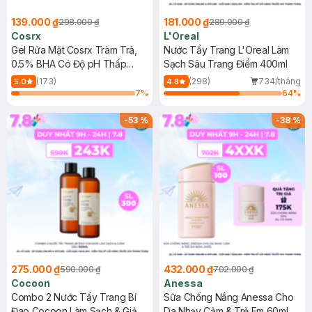
139.000 ₫
181.000 ₫
298.000 ₫
289.000 ₫
Cosrx
L'Oreal
Gel Rửa Mặt Cosrx Tràm Trà,
Nước Tẩy Trang L'Oreal Làm
0.5% BHA Có Độ pH Thấp
Sạch Sâu Trang Điểm 400ml
150ml
(173)
(298)
734/tháng
5.0
4.8
7
%
64
%
-
53
%
-
38
%
275.000 ₫
432.000 ₫
590.000 ₫
702.000 ₫
Cocoon
Anessa
Combo 2 Nước Tẩy Trang Bí
Sữa Chống Nắng Anessa Cho
Đao Cocoon Làm Sạch & Giảm
Da Nhạy Cảm & Trẻ Em 60ml