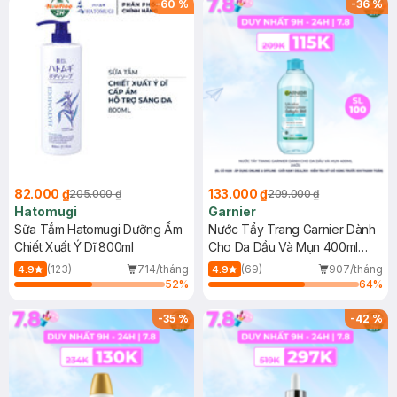
-
60
%
-
36
%
82.000 ₫
133.000 ₫
205.000 ₫
209.000 ₫
Hatomugi
Garnier
Sữa Tắm Hatomugi Dưỡng Ẩm
Nước Tẩy Trang Garnier Dành
Chiết Xuất Ý Dĩ 800ml
Cho Da Dầu Và Mụn 400ml
(Mới)
(123)
714/tháng
(69)
907/tháng
4.9
4.9
52
%
64
%
-
35
%
-
42
%