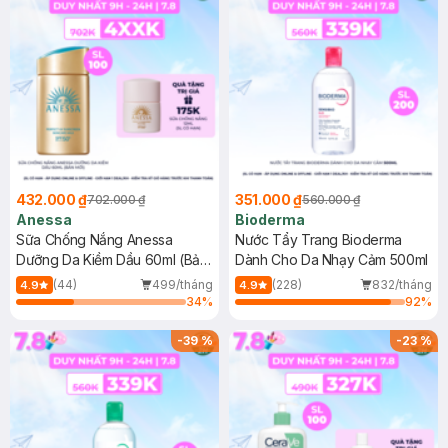
432.000 ₫
351.000 ₫
702.000 ₫
560.000 ₫
Anessa
Bioderma
Sữa Chống Nắng Anessa
Nước Tẩy Trang Bioderma
Dưỡng Da Kiềm Dầu 60ml (Bản
Dành Cho Da Nhạy Cảm 500ml
Mới)
(44)
499/tháng
(228)
832/tháng
4.9
4.9
34
%
92
%
-
39
%
-
23
%