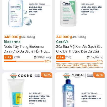
348.000 ₫
341.000 ₫
560.000 ₫
490.000 ₫
Bioderma
CeraVe
Nước Tẩy Trang Bioderma
Sữa Rửa Mặt CeraVe Sạch Sâu
Dành Cho Da Dầu & Hỗn Hợp
Cho Da Thường Đến Da Dầu
500ml
473ml
(228)
688/tháng
(116)
1.5k/tháng
4.9
4.9
30
%
35
%
Bill Cerave 299K Tặng Sữa Rửa
Mặt Cerave 30ml (SL có hạn)
-
53
%
-
37
%