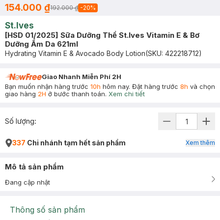
154.000 ₫
192.000 ₫
-
20
%
St.Ives
[HSD 01/2025] Sữa Dưỡng Thể St.Ives Vitamin E & Bơ
Dưỡng Ẩm Da 621ml
Hydrating Vitamin E & Avocado Body Lotion
(SKU:
422218712
)
Giao Nhanh Miễn Phí 2H
Bạn muốn nhận hàng trước
10h
hôm nay. Đặt hàng trước
8h
và chọn
giao hàng
2H
ở bước thanh toán.
Xem chi tiết
Số lượng:
337
Chi nhánh tạm hết sản phẩm
Xem thêm
Mô tả sản phẩm
Đang cập nhật
Thông số sản phẩm