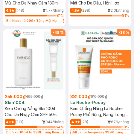
Mùi Cho Da Nhạy Cảm 180ml
Mát Cho Da Dầu, Hỗn Hợp
400ml
(148)
1.7k/tháng
(298)
2.0k/tháng
4.8
4.8
81
%
81
%
Bill Klairs từ 299k Tặng Mặt Nạ
Làm Dịu Da & Kiểm Soát Dầu Nhờn
25ml (SL Có Hạn)
-
48
%
-
38
%
255.000 ₫
381.000 ₫
495.000 ₫
610.000 ₫
Skin1004
La Roche-Posay
Kem Chống Nắng Skin1004
Kem Chống Nắng La Roche-
Cho Da Nhạy Cảm SPF 50+
Posay Phổ Rộng, Nâng Tông
50ml
Kiềm Dầu 50ml
(119)
944/tháng
(28)
676/tháng
4.8
4.9
64
%
58
%
Bill Skin1004 từ 399k Tặng Kem
Bill La roche-posay 399K Tặng