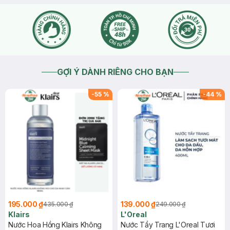
GỢI Ý DÀNH RIÊNG CHO BẠN
-
55
%
-
44
%
195.000 ₫
139.000 ₫
435.000 ₫
249.000 ₫
Klairs
L'Oreal
Nước Hoa Hồng Klairs Không
Nước Tẩy Trang L'Oreal Tươi