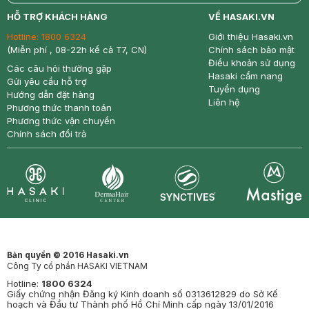
return
nowfree
price
HỖ TRỢ KHÁCH HÀNG
VỀ HASAKI.VN
Hotline:
1800 6324
Giới thiệu Hasaki.vn
(Miễn phí , 08-22h kể cả T7, CN)
Chính sách bảo mật
Điều khoản sử dụng
Các câu hỏi thường gặp
Hasaki cẩm nang
Gửi yêu cầu hỗ trợ
Tuyển dụng
Hướng dẫn đặt hàng
Liên hệ
Phương thức thanh toán
Phương thức vận chuyển
Chính sách đổi trả
Synctives
Clinic
Dermahair
Mastige
Bản quyền © 2016 Hasaki.vn
Công Ty cổ phần HASAKI VIETNAM
Hotline:
1800 6324
Giấy chứng nhận Đăng ký Kinh doanh số 0313612829 do Sở Kế
hoạch và Đầu tư Thành phố Hồ Chí Minh cấp ngày 13/01/2016