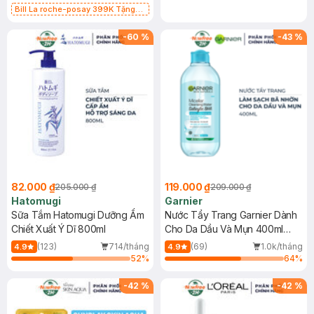
Bill La roche-posay 399K Tặng
Gel rửa mặt da dầu nhạy cảm 50ml
(SL có hạn)
-
60
%
-
43
%
82.000 ₫
119.000 ₫
205.000 ₫
209.000 ₫
Hatomugi
Garnier
Sữa Tắm Hatomugi Dưỡng Ẩm
Nước Tẩy Trang Garnier Dành
Chiết Xuất Ý Dĩ 800ml
Cho Da Dầu Và Mụn 400ml
(Mới)
(123)
714/tháng
(69)
1.0k/tháng
4.9
4.9
52
%
64
%
-
42
%
-
42
%