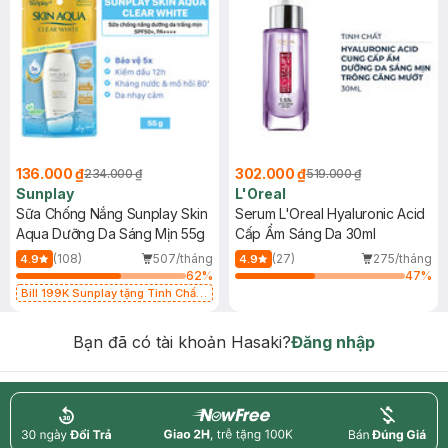
136.000 ₫
302.000 ₫
234.000 ₫
519.000 ₫
Sunplay
L'Oreal
Sữa Chống Nắng Sunplay Skin
Serum L'Oreal Hyaluronic Acid
Aqua Dưỡng Da Sáng Mịn 55g
Cấp Ẩm Sáng Da 30ml
(108)
507/tháng
(27)
275/tháng
4.9
4.9
62
%
47
%
Bill 199K Sunplay tặng Tinh Chất
Chống Nắng 7g trị giá 30K (SL có
hạn)
Bạn đã có tài khoản Hasaki?
Đăng nhập