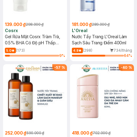
139.000 ₫
181.000 ₫
298.000 ₫
289.000 ₫
Cosrx
L'Oreal
Gel Rửa Mặt Cosrx Tràm Trà,
Nước Tẩy Trang L'Oreal Làm
0.5% BHA Có Độ pH Thấp
Sạch Sâu Trang Điểm 400ml
150ml
(173)
(298)
734/tháng
5.0
4.8
9
%
64
%
-
57
%
-
40
%
252.000 ₫
418.000 ₫
590.000 ₫
702.000 ₫