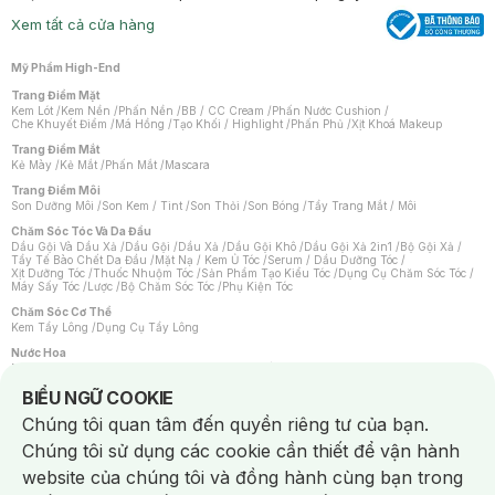
Xem tất cả cửa hàng
Mỹ Phẩm High-End
Trang Điểm Mặt
Kem Lót
/
Kem Nền
/
Phấn Nền
/
BB / CC Cream
/
Phấn Nước Cushion
/
Che Khuyết Điểm
/
Má Hồng
/
Tạo Khối / Highlight
/
Phấn Phủ
/
Xịt Khoá Makeup
Trang Điểm Mắt
Kẻ Mày
/
Kẻ Mắt
/
Phấn Mắt
/
Mascara
Trang Điểm Môi
Son Dưỡng Môi
/
Son Kem / Tint
/
Son Thỏi
/
Son Bóng
/
Tẩy Trang Mắt / Môi
Chăm Sóc Tóc Và Da Đầu
Dầu Gội Và Dầu Xả
/
Dầu Gội
/
Dầu Xả
/
Dầu Gội Khô
/
Dầu Gội Xả 2in1
/
Bộ Gội Xả
/
Tẩy Tế Bào Chết Da Đầu
/
Mặt Nạ / Kem Ủ Tóc
/
Serum / Dầu Dưỡng Tóc
/
Xịt Dưỡng Tóc
/
Thuốc Nhuộm Tóc
/
Sản Phẩm Tạo Kiểu Tóc
/
Dụng Cụ Chăm Sóc Tóc
/
Máy Sấy Tóc
/
Lược
/
Bộ Chăm Sóc Tóc
/
Phụ Kiện Tóc
Chăm Sóc Cơ Thể
Kem Tẩy Lông
/
Dụng Cụ Tẩy Lông
Nước Hoa
Nước Hoa Nữ
/
Nước Hoa Nam
/
Nước Hoa Cao Cấp
/
Xịt Thơm Toàn Thân
/
Nước Hoa Vùng Kín
Notice about cookies usage
BIỂU NGỮ COOKIE
Chăm Sóc Cá Nhân
Chúng tôi quan tâm đến quyền riêng tư của bạn.
Chống Muỗi
/
Khẩu Trang
/
Máy Massage
/
Mặt Nạ Xông Hơi
/
Nước Rửa Tay
/
Sản Phẩm Chăm Sóc Khác
/
Bàn Chải Đánh Răng
/
Bàn Chải Điện
/
Chúng tôi sử dụng các cookie cần thiết để vận hành
Hỗ Trợ Trắng Răng
/
Kem Đánh Răng
/
Máy Tăm Nước
/
Nước Súc Miệng
/
Tăm / Chỉ Nha Khoa
/
Xịt Thơm Miệng
/
Dung Dịch Vệ Sinh
/
Dưỡng Vùng Kín
/
website của chúng tôi và đồng hành cùng bạn trong
Khăn Ướt Vệ Sinh Vùng Kín
/
Băng Vệ Sinh
/
Tampon
/
Bọt Cạo Râu
/
Dao Cạo Râu
/
Máy Cạo Râu