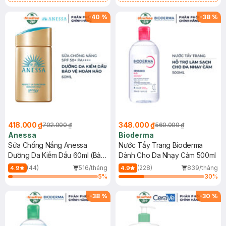
Chống Nắng Cho Da Nhạy Cảm
Gel rửa mặt da dầu nhạy cảm 50ml
SPF 50+ 20ml (SL Có Hạn)
(SL có hạn)
-
40
%
-
38
%
418.000 ₫
348.000 ₫
702.000 ₫
560.000 ₫
Anessa
Bioderma
Sữa Chống Nắng Anessa
Nước Tẩy Trang Bioderma
Dưỡng Da Kiềm Dầu 60ml (Bản
Dành Cho Da Nhạy Cảm 500ml
Mới)
(44)
516/tháng
(228)
839/tháng
4.9
4.9
5
%
30
%
-
38
%
-
30
%