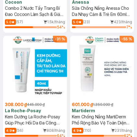
Cocoon
Anessa
Combo 2 Nước Tẩy Trang Bí
Sữa Chống Nắng Anessa Cho
Đao Cocoon Làm Sạch & Giảm
Da Nhạy Cảm & Trẻ Em 60ml
Dầu 500ml
(Mới)
(57)
1.5k/tháng
(23)
423/tháng
5.0
5.0
54
%
7
%
-
31
%
-
55
%
308.000 ₫
601.000 ₫
445.000 ₫
1.350.000 ₫
La Roche-Posay
Martiderm
Kem Dưỡng La Roche-Posay
Kem Chống Nắng MartiDerm
Giúp Phục Hồi Da Đa Công
Phổ Rộng Bảo Vệ Toàn Diện
Dụng 40ml
40ml
(56)
808/tháng
(110)
231/tháng
4.9
4.9
64
%
62
%