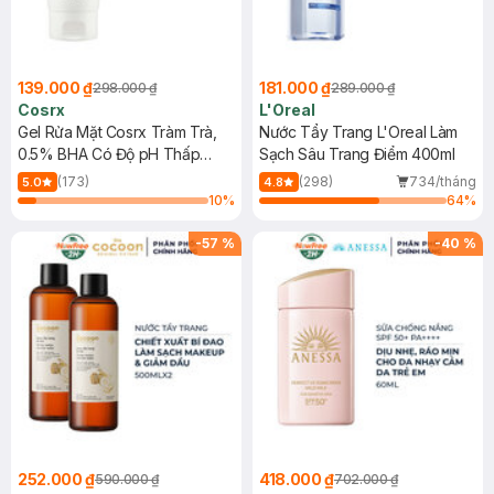
139.000 ₫
181.000 ₫
298.000 ₫
289.000 ₫
Cosrx
L'Oreal
Gel Rửa Mặt Cosrx Tràm Trà,
Nước Tẩy Trang L'Oreal Làm
0.5% BHA Có Độ pH Thấp
Sạch Sâu Trang Điểm 400ml
150ml
(173)
(298)
734/tháng
5.0
4.8
10
%
64
%
-
57
%
-
40
%
252.000 ₫
418.000 ₫
590.000 ₫
702.000 ₫