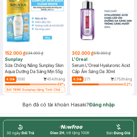
152.000 ₫
302.000 ₫
234.000 ₫
519.000 ₫
Sunplay
L'Oreal
Sữa Chống Nắng Sunplay Skin
Serum L'Oreal Hyaluronic Acid
Aqua Dưỡng Da Sáng Mịn 55g
Cấp Ẩm Sáng Da 30ml
(108)
454/tháng
(27)
275/tháng
4.9
4.9
48
%
52
%
Bill 199K Sunplay tặng Tinh Chất
Chống Nắng 7g trị giá 30K (SL có
hạn)
Bạn đã có tài khoản Hasaki?
Đăng nhập