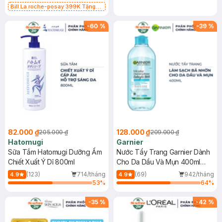
Bill La roche-posay 399K Tặng
Gel rửa mặt da dầu nhạy cảm 50ml
(SL có hạn)
-
60
%
-
39
%
82.000 ₫
128.000 ₫
205.000 ₫
209.000 ₫
Hatomugi
Garnier
Sữa Tắm Hatomugi Dưỡng Ẩm
Nước Tẩy Trang Garnier Dành
Chiết Xuất Ý Dĩ 800ml
Cho Da Dầu Và Mụn 400ml
(Mới)
(123)
714/tháng
(69)
942/tháng
4.9
4.9
53
%
64
%
-
35
%
-
42
%