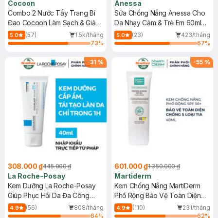
Cocoon
Anessa
Combo 2 Nước Tẩy Trang Bí
Sữa Chống Nắng Anessa Cho
Đao Cocoon Làm Sạch & Giảm
Da Nhạy Cảm & Trẻ Em 60ml
Dầu 500ml
(Mới)
(57)
1.5k/tháng
(23)
423/tháng
5.0
5.0
73
%
67
%
-
31
%
-
55
%
308.000 ₫
601.000 ₫
445.000 ₫
1.350.000 ₫
La Roche-Posay
Martiderm
Kem Dưỡng La Roche-Posay
Kem Chống Nắng MartiDerm
Giúp Phục Hồi Da Đa Công
Phổ Rộng Bảo Vệ Toàn Diện
Dụng 40ml
40ml
(56)
808/tháng
(110)
231/tháng
4.9
4.9
64
%
62
%