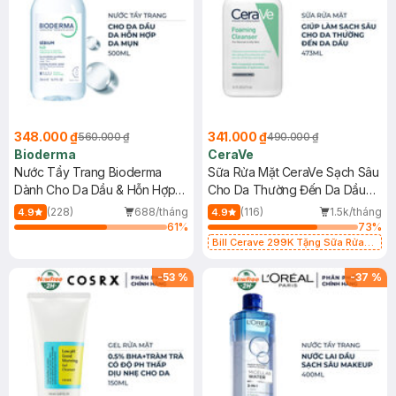
348.000 ₫
341.000 ₫
560.000 ₫
490.000 ₫
Bioderma
CeraVe
Nước Tẩy Trang Bioderma
Sữa Rửa Mặt CeraVe Sạch Sâu
Dành Cho Da Dầu & Hỗn Hợp
Cho Da Thường Đến Da Dầu
500ml
473ml
(228)
688/tháng
(116)
1.5k/tháng
4.9
4.9
61
%
73
%
Bill Cerave 299K Tặng Sữa Rửa
Mặt Cerave 30ml (SL có hạn)
-
53
%
-
37
%