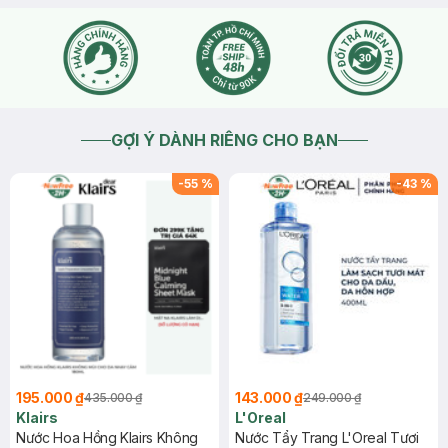
GỢI Ý DÀNH RIÊNG CHO BẠN
-
55
%
-
43
%
195.000 ₫
143.000 ₫
435.000 ₫
249.000 ₫
Klairs
L'Oreal
Nước Hoa Hồng Klairs Không
Nước Tẩy Trang L'Oreal Tươi