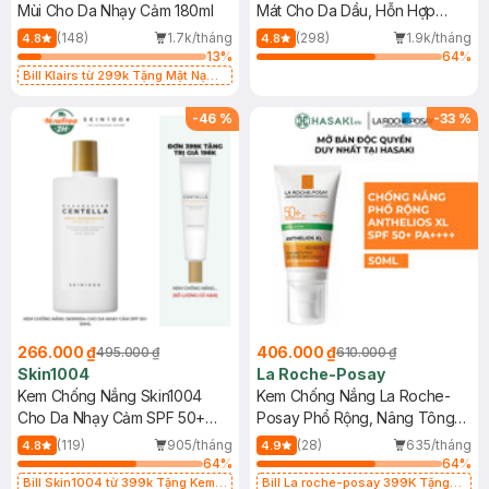
Mùi Cho Da Nhạy Cảm 180ml
Mát Cho Da Dầu, Hỗn Hợp
400ml
(148)
1.7k/tháng
(298)
1.9k/tháng
4.8
4.8
13
%
64
%
Bill Klairs từ 299k Tặng Mặt Nạ
Làm Dịu Da & Kiểm Soát Dầu Nhờn
25ml (SL Có Hạn)
-
46
%
-
33
%
266.000 ₫
406.000 ₫
495.000 ₫
610.000 ₫
Skin1004
La Roche-Posay
Kem Chống Nắng Skin1004
Kem Chống Nắng La Roche-
Cho Da Nhạy Cảm SPF 50+
Posay Phổ Rộng, Nâng Tông
50ml
Kiềm Dầu 50ml
(119)
905/tháng
(28)
635/tháng
4.8
4.9
64
%
64
%
Bill Skin1004 từ 399k Tặng Kem
Bill La roche-posay 399K Tặng