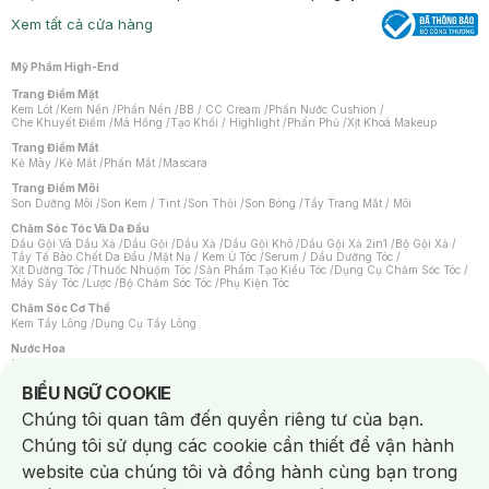
Xem tất cả cửa hàng
Mỹ Phẩm High-End
Trang Điểm Mặt
Kem Lót
/
Kem Nền
/
Phấn Nền
/
BB / CC Cream
/
Phấn Nước Cushion
/
Che Khuyết Điểm
/
Má Hồng
/
Tạo Khối / Highlight
/
Phấn Phủ
/
Xịt Khoá Makeup
Trang Điểm Mắt
Kẻ Mày
/
Kẻ Mắt
/
Phấn Mắt
/
Mascara
Trang Điểm Môi
Son Dưỡng Môi
/
Son Kem / Tint
/
Son Thỏi
/
Son Bóng
/
Tẩy Trang Mắt / Môi
Chăm Sóc Tóc Và Da Đầu
Dầu Gội Và Dầu Xả
/
Dầu Gội
/
Dầu Xả
/
Dầu Gội Khô
/
Dầu Gội Xả 2in1
/
Bộ Gội Xả
/
Tẩy Tế Bào Chết Da Đầu
/
Mặt Nạ / Kem Ủ Tóc
/
Serum / Dầu Dưỡng Tóc
/
Xịt Dưỡng Tóc
/
Thuốc Nhuộm Tóc
/
Sản Phẩm Tạo Kiểu Tóc
/
Dụng Cụ Chăm Sóc Tóc
/
Máy Sấy Tóc
/
Lược
/
Bộ Chăm Sóc Tóc
/
Phụ Kiện Tóc
Chăm Sóc Cơ Thể
Kem Tẩy Lông
/
Dụng Cụ Tẩy Lông
Nước Hoa
Nước Hoa Nữ
/
Nước Hoa Nam
/
Nước Hoa Cao Cấp
/
Xịt Thơm Toàn Thân
/
Nước Hoa Vùng Kín
Notice about cookies usage
BIỂU NGỮ COOKIE
Chăm Sóc Cá Nhân
Chúng tôi quan tâm đến quyền riêng tư của bạn.
Chống Muỗi
/
Khẩu Trang
/
Máy Massage
/
Mặt Nạ Xông Hơi
/
Nước Rửa Tay
/
Sản Phẩm Chăm Sóc Khác
/
Bàn Chải Đánh Răng
/
Bàn Chải Điện
/
Chúng tôi sử dụng các cookie cần thiết để vận hành
Hỗ Trợ Trắng Răng
/
Kem Đánh Răng
/
Máy Tăm Nước
/
Nước Súc Miệng
/
Tăm / Chỉ Nha Khoa
/
Xịt Thơm Miệng
/
Dung Dịch Vệ Sinh
/
Dưỡng Vùng Kín
/
website của chúng tôi và đồng hành cùng bạn trong
Khăn Ướt Vệ Sinh Vùng Kín
/
Băng Vệ Sinh
/
Tampon
/
Bọt Cạo Râu
/
Dao Cạo Râu
/
Máy Cạo Râu