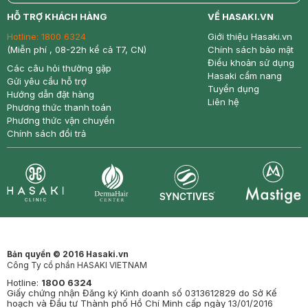
return
nowfree
price
HỖ TRỢ KHÁCH HÀNG
VỀ HASAKI.VN
Hotline:
1800 6324
Giới thiệu Hasaki.vn
(Miễn phí , 08-22h kể cả T7, CN)
Chính sách bảo mật
Điều khoản sử dụng
Các câu hỏi thường gặp
Hasaki cẩm nang
Gửi yêu cầu hỗ trợ
Tuyển dụng
Hướng dẫn đặt hàng
Liên hệ
Phương thức thanh toán
Phương thức vận chuyển
Chính sách đổi trả
Synctives
Clinic
Dermahair
Mastige
Bản quyền © 2016 Hasaki.vn
Công Ty cổ phần HASAKI VIETNAM
Hotline:
1800 6324
Giấy chứng nhận Đăng ký Kinh doanh số 0313612829 do Sở Kế
hoạch và Đầu tư Thành phố Hồ Chí Minh cấp ngày 13/01/2016