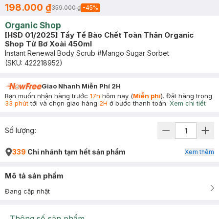
198.000 ₫
359.000 ₫
-
45
%
Organic Shop
[HSD 01/2025] Tẩy Tế Bào Chết Toàn Thân Organic
Shop Từ Bơ Xoài 450ml
Instant Renewal Body Scrub #Mango Sugar Sorbet
(SKU:
422218952
)
Giao Nhanh Miễn Phí 2H
Bạn muốn nhận hàng trước
17h
hôm nay (
Miễn phí
). Đặt hàng trong
33 phút
tới và chọn giao hàng
2H
ở bước thanh toán.
Xem chi tiết
Số lượng:
339
Chi nhánh tạm hết sản phẩm
Xem thêm
Mô tả sản phẩm
Đang cập nhật
Thông số sản phẩm