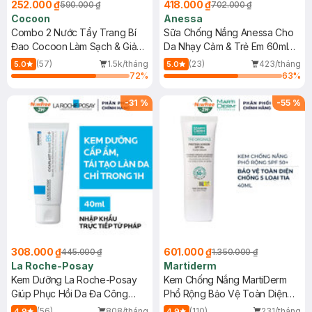
252.000 ₫
418.000 ₫
590.000 ₫
702.000 ₫
Cocoon
Anessa
Combo 2 Nước Tẩy Trang Bí
Sữa Chống Nắng Anessa Cho
Đao Cocoon Làm Sạch & Giảm
Da Nhạy Cảm & Trẻ Em 60ml
Dầu 500ml
(Mới)
(57)
1.5k/tháng
(23)
423/tháng
5.0
5.0
72
%
63
%
-
31
%
-
55
%
308.000 ₫
601.000 ₫
445.000 ₫
1.350.000 ₫
La Roche-Posay
Martiderm
Kem Dưỡng La Roche-Posay
Kem Chống Nắng MartiDerm
Giúp Phục Hồi Da Đa Công
Phổ Rộng Bảo Vệ Toàn Diện
Dụng 40ml
40ml
(56)
808/tháng
(110)
231/tháng
4.9
4.9