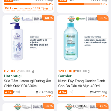
64
%
62
%
Bill La roche-posay 399K Tặng
Gel rửa mặt da dầu nhạy cảm 50ml
(SL có hạn)
-
60
%
-
39
%
82.000 ₫
128.000 ₫
205.000 ₫
209.000 ₫
Hatomugi
Garnier
Sữa Tắm Hatomugi Dưỡng Ẩm
Nước Tẩy Trang Garnier Dành
Chiết Xuất Ý Dĩ 800ml
Cho Da Dầu Và Mụn 400ml
(Mới)
(123)
714/tháng
(69)
942/tháng
4.9
4.9
53
%
64
%
-
35
%
-
42
%