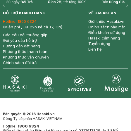
return
nowfree
price
HỖ TRỢ KHÁCH HÀNG
VỀ HASAKI.VN
Hotline:
1800 6324
Giới thiệu Hasaki.vn
(Miễn phí , 08-22h kể cả T7, CN)
Chính sách bảo mật
Điều khoản sử dụng
Các câu hỏi thường gặp
Hasaki cẩm nang
Gửi yêu cầu hỗ trợ
Tuyển dụng
Hướng dẫn đặt hàng
Liên hệ
Phương thức thanh toán
Phương thức vận chuyển
Chính sách đổi trả
Synctives
Clinic
Dermahair
Mastige
Bản quyền © 2016 Hasaki.vn
Công Ty cổ phần HASAKI VIETNAM
Hotline:
1800 6324
Giấy chứng nhận Đăng ký Kinh doanh số 0313612829 do Sở Kế