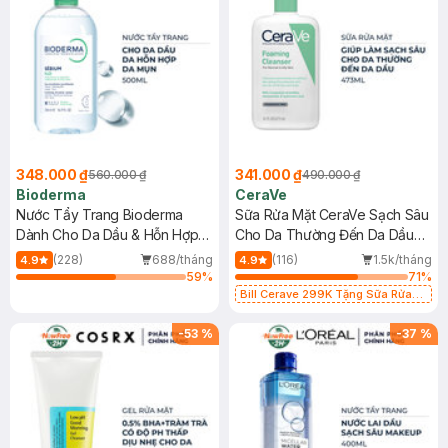
348.000 ₫
341.000 ₫
560.000 ₫
490.000 ₫
Bioderma
CeraVe
Nước Tẩy Trang Bioderma
Sữa Rửa Mặt CeraVe Sạch Sâu
Dành Cho Da Dầu & Hỗn Hợp
Cho Da Thường Đến Da Dầu
500ml
473ml
(228)
688/tháng
(116)
1.5k/tháng
4.9
4.9
59
%
71
%
Bill Cerave 299K Tặng Sữa Rửa
Mặt Cerave 30ml (SL có hạn)
-
53
%
-
37
%