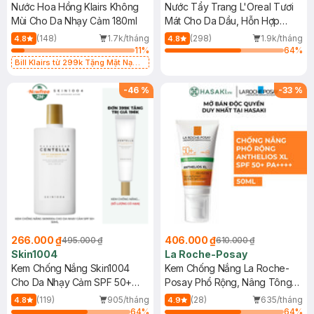
Nước Hoa Hồng Klairs Không
Nước Tẩy Trang L'Oreal Tươi
Mùi Cho Da Nhạy Cảm 180ml
Mát Cho Da Dầu, Hỗn Hợp
400ml
(148)
1.7k/tháng
(298)
1.9k/tháng
4.8
4.8
11
%
64
%
Bill Klairs từ 299k Tặng Mặt Nạ
Làm Dịu Da & Kiểm Soát Dầu Nhờn
25ml (SL Có Hạn)
-
46
%
-
33
%
266.000 ₫
406.000 ₫
495.000 ₫
610.000 ₫
Skin1004
La Roche-Posay
Kem Chống Nắng Skin1004
Kem Chống Nắng La Roche-
Cho Da Nhạy Cảm SPF 50+
Posay Phổ Rộng, Nâng Tông
50ml
Kiềm Dầu 50ml
(119)
905/tháng
(28)
635/tháng
4.8
4.9
64
%
64
%