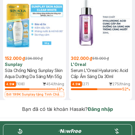
152.000 ₫
302.000 ₫
234.000 ₫
519.000 ₫
Sunplay
L'Oreal
Sữa Chống Nắng Sunplay Skin
Serum L'Oreal Hyaluronic Acid
Aqua Dưỡng Da Sáng Mịn 55g
Cấp Ẩm Sáng Da 30ml
(108)
454/tháng
(27)
275/tháng
4.9
4.9
48
%
52
%
Bill 199K Sunplay tặng Tinh Chất
Chống Nắng 7g trị giá 30K (SL có
hạn)
Bạn đã có tài khoản Hasaki?
Đăng nhập