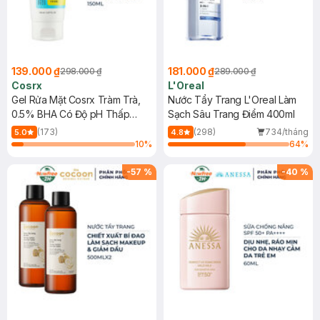
139.000 ₫
181.000 ₫
298.000 ₫
289.000 ₫
Cosrx
L'Oreal
Gel Rửa Mặt Cosrx Tràm Trà,
Nước Tẩy Trang L'Oreal Làm
0.5% BHA Có Độ pH Thấp
Sạch Sâu Trang Điểm 400ml
150ml
(173)
(298)
734/tháng
5.0
4.8
10
%
64
%
-
57
%
-
40
%