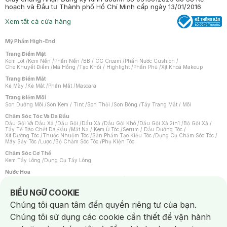
hoạch và Đầu tư Thành phố Hồ Chí Minh cấp ngày 13/01/2016
Xem tất cả cửa hàng
Mỹ Phẩm High-End
Trang Điểm Mặt
Kem Lót
/
Kem Nền
/
Phấn Nền
/
BB / CC Cream
/
Phấn Nước Cushion
/
Che Khuyết Điểm
/
Má Hồng
/
Tạo Khối / Highlight
/
Phấn Phủ
/
Xịt Khoá Makeup
Trang Điểm Mắt
Kẻ Mày
/
Kẻ Mắt
/
Phấn Mắt
/
Mascara
Trang Điểm Môi
Son Dưỡng Môi
/
Son Kem / Tint
/
Son Thỏi
/
Son Bóng
/
Tẩy Trang Mắt / Môi
Chăm Sóc Tóc Và Da Đầu
Dầu Gội Và Dầu Xả
/
Dầu Gội
/
Dầu Xả
/
Dầu Gội Khô
/
Dầu Gội Xả 2in1
/
Bộ Gội Xả
/
Tẩy Tế Bào Chết Da Đầu
/
Mặt Nạ / Kem Ủ Tóc
/
Serum / Dầu Dưỡng Tóc
/
Xịt Dưỡng Tóc
/
Thuốc Nhuộm Tóc
/
Sản Phẩm Tạo Kiểu Tóc
/
Dụng Cụ Chăm Sóc Tóc
/
Máy Sấy Tóc
/
Lược
/
Bộ Chăm Sóc Tóc
/
Phụ Kiện Tóc
Chăm Sóc Cơ Thể
Kem Tẩy Lông
/
Dụng Cụ Tẩy Lông
Nước Hoa
Nước Hoa Nữ
/
Nước Hoa Nam
/
Nước Hoa Cao Cấp
/
Xịt Thơm Toàn Thân
/
Nước Hoa Vùng Kín
Notice about cookies usage
BIỂU NGỮ COOKIE
Chăm Sóc Cá Nhân
Chúng tôi quan tâm đến quyền riêng tư của bạn.
Chống Muỗi
/
Khẩu Trang
/
Máy Massage
/
Mặt Nạ Xông Hơi
/
Nước Rửa Tay
/
Sản Phẩm Chăm Sóc Khác
/
Bàn Chải Đánh Răng
/
Bàn Chải Điện
/
Chúng tôi sử dụng các cookie cần thiết để vận hành
Hỗ Trợ Trắng Răng
/
Kem Đánh Răng
/
Máy Tăm Nước
/
Nước Súc Miệng
/
Tăm / Chỉ Nha Khoa
/
Xịt Thơm Miệng
/
Dung Dịch Vệ Sinh
/
Dưỡng Vùng Kín
/