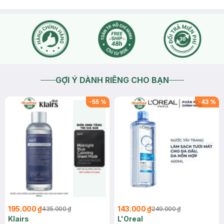
GỢI Ý DÀNH RIÊNG CHO BẠN
-
55
%
-
43
%
195.000 ₫
143.000 ₫
435.000 ₫
249.000 ₫
Klairs
L'Oreal