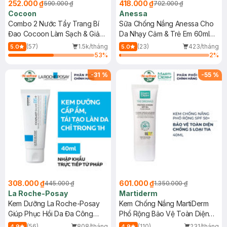
252.000 ₫
418.000 ₫
590.000 ₫
702.000 ₫
Cocoon
Anessa
Combo 2 Nước Tẩy Trang Bí
Sữa Chống Nắng Anessa Cho
Đao Cocoon Làm Sạch & Giảm
Da Nhạy Cảm & Trẻ Em 60ml
Dầu 500ml
(Mới)
(57)
1.5k/tháng
(23)
423/tháng
5.0
5.0
53
%
2
%
-
31
%
-
55
%
308.000 ₫
601.000 ₫
445.000 ₫
1.350.000 ₫
La Roche-Posay
Martiderm
Kem Dưỡng La Roche-Posay
Kem Chống Nắng MartiDerm
Giúp Phục Hồi Da Đa Công
Phổ Rộng Bảo Vệ Toàn Diện
Dụng 40ml
40ml
(56)
808/tháng
(110)
231/tháng
4.9
4.9