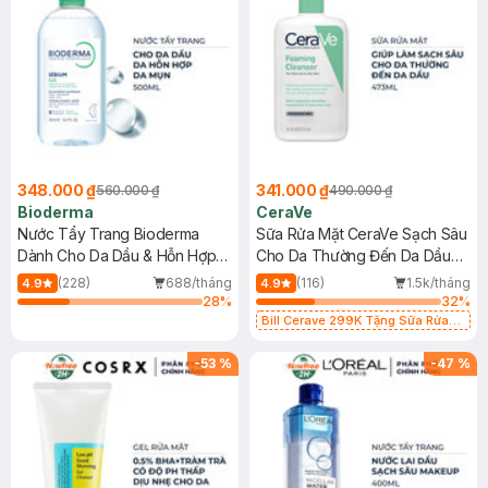
348.000 ₫
341.000 ₫
560.000 ₫
490.000 ₫
Bioderma
CeraVe
Nước Tẩy Trang Bioderma
Sữa Rửa Mặt CeraVe Sạch Sâu
Dành Cho Da Dầu & Hỗn Hợp
Cho Da Thường Đến Da Dầu
500ml
473ml
(228)
688/tháng
(116)
1.5k/tháng
4.9
4.9
28
%
32
%
Bill Cerave 299K Tặng Sữa Rửa
Mặt Cerave 30ml (SL có hạn)
-
53
%
-
47
%