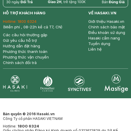
return
nowfree
price
HỖ TRỢ KHÁCH HÀNG
VỀ HASAKI.VN
Hotline:
1800 6324
Giới thiệu Hasaki.vn
(Miễn phí , 08-22h kể cả T7, CN)
Chính sách bảo mật
Điều khoản sử dụng
Các câu hỏi thường gặp
Hasaki cẩm nang
Gửi yêu cầu hỗ trợ
Tuyển dụng
Hướng dẫn đặt hàng
Liên hệ
Phương thức thanh toán
Phương thức vận chuyển
Chính sách đổi trả
Synctives
Clinic
Dermahair
Mastige
Bản quyền © 2016 Hasaki.vn
Công Ty cổ phần HASAKI VIETNAM
Hotline:
1800 6324
Giấy chứng nhận Đăng ký Kinh doanh số 0313612829 do Sở Kế