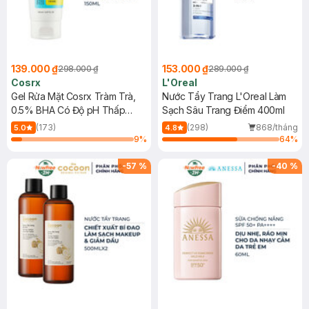
139.000 ₫
153.000 ₫
298.000 ₫
289.000 ₫
Cosrx
L'Oreal
Gel Rửa Mặt Cosrx Tràm Trà,
Nước Tẩy Trang L'Oreal Làm
0.5% BHA Có Độ pH Thấp
Sạch Sâu Trang Điểm 400ml
150ml
(173)
(298)
868/tháng
5.0
4.8
9
%
64
%
-
57
%
-
40
%