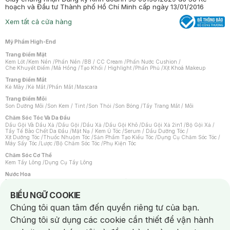
hoạch và Đầu tư Thành phố Hồ Chí Minh cấp ngày 13/01/2016
Xem tất cả cửa hàng
Mỹ Phẩm High-End
Trang Điểm Mặt
Kem Lót
/
Kem Nền
/
Phấn Nền
/
BB / CC Cream
/
Phấn Nước Cushion
/
Che Khuyết Điểm
/
Má Hồng
/
Tạo Khối / Highlight
/
Phấn Phủ
/
Xịt Khoá Makeup
Trang Điểm Mắt
Kẻ Mày
/
Kẻ Mắt
/
Phấn Mắt
/
Mascara
Trang Điểm Môi
Son Dưỡng Môi
/
Son Kem / Tint
/
Son Thỏi
/
Son Bóng
/
Tẩy Trang Mắt / Môi
Chăm Sóc Tóc Và Da Đầu
Dầu Gội Và Dầu Xả
/
Dầu Gội
/
Dầu Xả
/
Dầu Gội Khô
/
Dầu Gội Xả 2in1
/
Bộ Gội Xả
/
Tẩy Tế Bào Chết Da Đầu
/
Mặt Nạ / Kem Ủ Tóc
/
Serum / Dầu Dưỡng Tóc
/
Xịt Dưỡng Tóc
/
Thuốc Nhuộm Tóc
/
Sản Phẩm Tạo Kiểu Tóc
/
Dụng Cụ Chăm Sóc Tóc
/
Máy Sấy Tóc
/
Lược
/
Bộ Chăm Sóc Tóc
/
Phụ Kiện Tóc
Chăm Sóc Cơ Thể
Kem Tẩy Lông
/
Dụng Cụ Tẩy Lông
Nước Hoa
Nước Hoa Nữ
/
Nước Hoa Nam
/
Nước Hoa Cao Cấp
/
Xịt Thơm Toàn Thân
/
Nước Hoa Vùng Kín
Notice about cookies usage
BIỂU NGỮ COOKIE
Chăm Sóc Cá Nhân
Chúng tôi quan tâm đến quyền riêng tư của bạn.
Chống Muỗi
/
Khẩu Trang
/
Máy Massage
/
Mặt Nạ Xông Hơi
/
Nước Rửa Tay
/
Sản Phẩm Chăm Sóc Khác
/
Bàn Chải Đánh Răng
/
Bàn Chải Điện
/
Chúng tôi sử dụng các cookie cần thiết để vận hành
Hỗ Trợ Trắng Răng
/
Kem Đánh Răng
/
Máy Tăm Nước
/
Nước Súc Miệng
/
Tăm / Chỉ Nha Khoa
/
Xịt Thơm Miệng
/
Dung Dịch Vệ Sinh
/
Dưỡng Vùng Kín
/