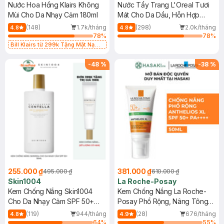
Nước Hoa Hồng Klairs Không
Nước Tẩy Trang L'Oreal Tươi
Mùi Cho Da Nhạy Cảm 180ml
Mát Cho Da Dầu, Hỗn Hợp
400ml
(148)
1.7k/tháng
(298)
2.0k/tháng
4.8
4.8
78
%
78
%
Bill Klairs từ 299k Tặng Mặt Nạ
Làm Dịu Da & Kiểm Soát Dầu Nhờn
25ml (SL Có Hạn)
-
48
%
-
38
%
255.000 ₫
381.000 ₫
495.000 ₫
610.000 ₫
Skin1004
La Roche-Posay
Kem Chống Nắng Skin1004
Kem Chống Nắng La Roche-
Cho Da Nhạy Cảm SPF 50+
Posay Phổ Rộng, Nâng Tông
50ml
Kiềm Dầu 50ml
(119)
944/tháng
(28)
676/tháng
4.8
4.9
64
%
55
%