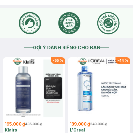
GỢI Ý DÀNH RIÊNG CHO BẠN
-
55
%
-
44
%
195.000 ₫
139.000 ₫
435.000 ₫
249.000 ₫
Klairs
L'Oreal