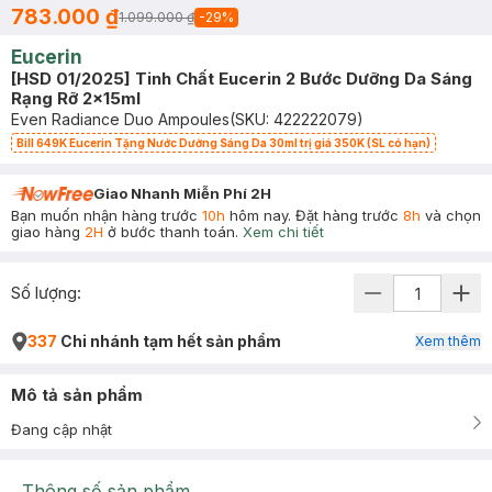
783.000 ₫
1.099.000 ₫
-
29
%
Eucerin
[HSD 01/2025] Tinh Chất Eucerin 2 Bước Dưỡng Da Sáng
Rạng Rỡ 2x15ml
Even Radiance Duo Ampoules
(SKU:
422222079
)
Bill 649K Eucerin Tặng Nước Dưỡng Sáng Da 30ml trị giá 350K (SL có hạn)
Giao Nhanh Miễn Phí 2H
Bạn muốn nhận hàng trước
10h
hôm nay. Đặt hàng trước
8h
và chọn
giao hàng
2H
ở bước thanh toán.
Xem chi tiết
Số lượng:
337
Chi nhánh tạm hết sản phẩm
Xem thêm
Mô tả sản phẩm
Đang cập nhật
Thông số sản phẩm