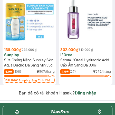
136.000 ₫
302.000 ₫
234.000 ₫
519.000 ₫
Sunplay
L'Oreal
Sữa Chống Nắng Sunplay Skin
Serum L'Oreal Hyaluronic Acid
Aqua Dưỡng Da Sáng Mịn 55g
Cấp Ẩm Sáng Da 30ml
(108)
507/tháng
(27)
275/tháng
4.9
4.9
57
%
46
%
Bill 199K Sunplay tặng Tinh Chất
Chống Nắng 7g trị giá 30K (SL có
hạn)
Bạn đã có tài khoản Hasaki?
Đăng nhập