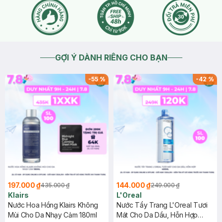
GỢI Ý DÀNH RIÊNG CHO BẠN
-
55
%
-
42
%
197.000 ₫
144.000 ₫
435.000 ₫
249.000 ₫
Klairs
L'Oreal
Nước Hoa Hồng Klairs Không
Nước Tẩy Trang L'Oreal Tươi
Mùi Cho Da Nhạy Cảm 180ml
Mát Cho Da Dầu, Hỗn Hợp