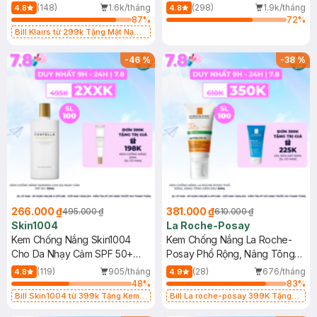
400ml
(148)
1.6k/tháng
(298)
1.9k/tháng
4.8
4.8
87
%
72
%
Bill Klairs từ 299k Tặng Mặt Nạ
Làm Dịu Da & Kiểm Soát Dầu Nhờn
25ml (SL Có Hạn)
-
46
%
-
38
%
266.000 ₫
381.000 ₫
495.000 ₫
610.000 ₫
Skin1004
La Roche-Posay
Kem Chống Nắng Skin1004
Kem Chống Nắng La Roche-
Cho Da Nhạy Cảm SPF 50+
Posay Phổ Rộng, Nâng Tông
50ml
Kiềm Dầu 50ml
(119)
905/tháng
(28)
676/tháng
4.8
4.9
48
%
83
%
Bill Skin1004 từ 399k Tặng Kem
Bill La roche-posay 399K Tặng
Chống Nắng Cho Da Nhạy Cảm
Gel rửa mặt da dầu nhạy cảm 50ml