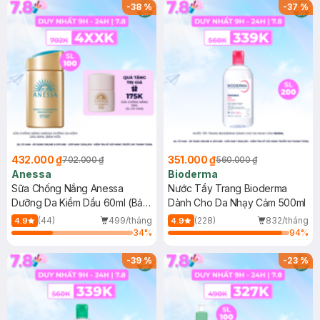
SPF 50+ 20ml (SL Có Hạn)
(SL có hạn)
-
38
%
-
37
%
432.000 ₫
351.000 ₫
702.000 ₫
560.000 ₫
Anessa
Bioderma
Sữa Chống Nắng Anessa
Nước Tẩy Trang Bioderma
Dưỡng Da Kiềm Dầu 60ml (Bản
Dành Cho Da Nhạy Cảm 500ml
Mới)
(44)
499/tháng
(228)
832/tháng
4.9
4.9
34
%
94
%
-
39
%
-
23
%