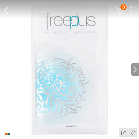
0
Dots
Cart Icon
Back Icon
N
Wis
Share Ic