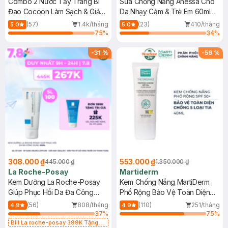
Combo 2 Nước Tẩy Trang Bí
Sữa Chống Nắng Anessa Cho
Đao Cocoon Làm Sạch & Giảm
Da Nhạy Cảm & Trẻ Em 60ml
Dầu 500ml
(Mới)
(57)
1.4k/tháng
(23)
410/tháng
5.0
5.0
75
%
34
%
-
31
%
-
59
%
308.000 ₫
553.000 ₫
445.000 ₫
1.350.000 ₫
La Roche-Posay
Martiderm
Kem Dưỡng La Roche-Posay
Kem Chống Nắng MartiDerm
Giúp Phục Hồi Da Đa Công
Phổ Rộng Bảo Vệ Toàn Diện
Dụng 40ml
40ml
(56)
808/tháng
(110)
251/tháng
4.9
4.9
37
%
75
%
Bill La roche-posay 399K Tặng