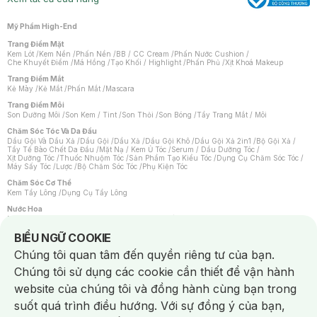
Mỹ Phẩm High-End
Trang Điểm Mặt
Kem Lót
/
Kem Nền
/
Phấn Nền
/
BB / CC Cream
/
Phấn Nước Cushion
/
Che Khuyết Điểm
/
Má Hồng
/
Tạo Khối / Highlight
/
Phấn Phủ
/
Xịt Khoá Makeup
Trang Điểm Mắt
Kẻ Mày
/
Kẻ Mắt
/
Phấn Mắt
/
Mascara
Trang Điểm Môi
Son Dưỡng Môi
/
Son Kem / Tint
/
Son Thỏi
/
Son Bóng
/
Tẩy Trang Mắt / Môi
Chăm Sóc Tóc Và Da Đầu
Dầu Gội Và Dầu Xả
/
Dầu Gội
/
Dầu Xả
/
Dầu Gội Khô
/
Dầu Gội Xả 2in1
/
Bộ Gội Xả
/
Tẩy Tế Bào Chết Da Đầu
/
Mặt Nạ / Kem Ủ Tóc
/
Serum / Dầu Dưỡng Tóc
/
Xịt Dưỡng Tóc
/
Thuốc Nhuộm Tóc
/
Sản Phẩm Tạo Kiểu Tóc
/
Dụng Cụ Chăm Sóc Tóc
/
Máy Sấy Tóc
/
Lược
/
Bộ Chăm Sóc Tóc
/
Phụ Kiện Tóc
Chăm Sóc Cơ Thể
Kem Tẩy Lông
/
Dụng Cụ Tẩy Lông
Nước Hoa
Nước Hoa Nữ
/
Nước Hoa Nam
/
Nước Hoa Cao Cấp
/
Xịt Thơm Toàn Thân
/
Nước Hoa Vùng Kín
Notice about cookies usage
BIỂU NGỮ COOKIE
Chăm Sóc Cá Nhân
Chúng tôi quan tâm đến quyền riêng tư của bạn.
Chống Muỗi
/
Khẩu Trang
/
Máy Massage
/
Mặt Nạ Xông Hơi
/
Nước Rửa Tay
/
Sản Phẩm Chăm Sóc Khác
/
Bàn Chải Đánh Răng
/
Bàn Chải Điện
/
Chúng tôi sử dụng các cookie cần thiết để vận hành
Hỗ Trợ Trắng Răng
/
Kem Đánh Răng
/
Máy Tăm Nước
/
Nước Súc Miệng
/
Tăm / Chỉ Nha Khoa
/
Xịt Thơm Miệng
/
Dung Dịch Vệ Sinh
/
Dưỡng Vùng Kín
/
website của chúng tôi và đồng hành cùng bạn trong
Khăn Ướt Vệ Sinh Vùng Kín
/
Băng Vệ Sinh
/
Tampon
/
Bọt Cạo Râu
/
Dao Cạo Râu
/
Máy Cạo Râu
suốt quá trình điều hướng. Với sự đồng ý của bạn,
Vấn Đề Về Da