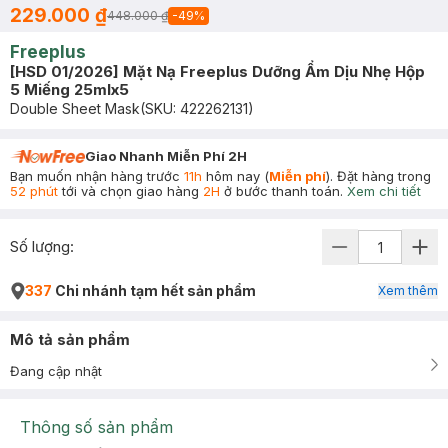
229.000 ₫
448.000 ₫
-
49
%
Freeplus
[HSD 01/2026] Mặt Nạ Freeplus Dưỡng Ẩm Dịu Nhẹ Hộp
5 Miếng 25mlx5
Double Sheet Mask
(SKU:
422262131
)
Giao Nhanh Miễn Phí 2H
Bạn muốn nhận hàng trước
11h
hôm nay (
Miễn phí
). Đặt hàng trong
52 phút
tới và chọn giao hàng
2H
ở bước thanh toán.
Xem chi tiết
Số lượng:
337
Chi nhánh tạm hết sản phẩm
Xem thêm
Mô tả sản phẩm
Đang cập nhật
Thông số sản phẩm