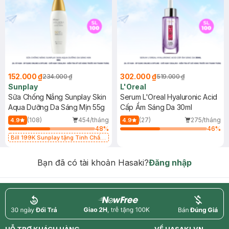
152.000 ₫
302.000 ₫
234.000 ₫
519.000 ₫
Sunplay
L'Oreal
Sữa Chống Nắng Sunplay Skin
Serum L'Oreal Hyaluronic Acid
Aqua Dưỡng Da Sáng Mịn 55g
Cấp Ẩm Sáng Da 30ml
(108)
454/tháng
(27)
275/tháng
4.9
4.9
48
%
46
%
Bill 199K Sunplay tặng Tinh Chất
Chống Nắng 7g trị giá 30K (SL có
hạn)
Bạn đã có tài khoản Hasaki?
Đăng nhập
return
nowfree
price