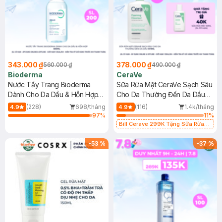
343.000 ₫
378.000 ₫
560.000 ₫
490.000 ₫
Bioderma
CeraVe
Nước Tẩy Trang Bioderma
Sữa Rửa Mặt CeraVe Sạch Sâu
Dành Cho Da Dầu & Hỗn Hợp
Cho Da Thường Đến Da Dầu
500ml
473ml
(228)
698/tháng
(116)
1.4k/tháng
4.9
4.9
97
%
11
%
Bill Cerave 299K Tặng Sữa Rửa
Mặt Cerave 30ml (SL có hạn)
-
53
%
-
37
%