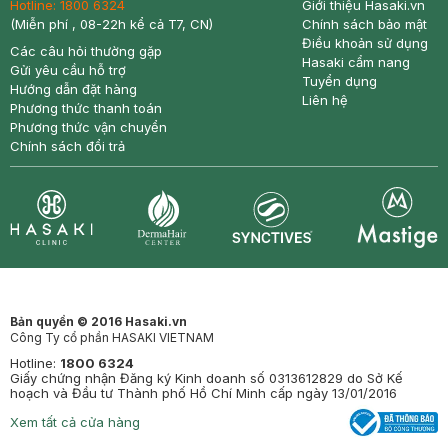
Hotline:
1800 6324
Giới thiệu Hasaki.vn
(Miễn phí , 08-22h kể cả T7, CN)
Chính sách bảo mật
Điều khoản sử dụng
Các câu hỏi thường gặp
Hasaki cẩm nang
Gửi yêu cầu hỗ trợ
Tuyển dụng
Hướng dẫn đặt hàng
Liên hệ
Phương thức thanh toán
Phương thức vận chuyển
Chính sách đổi trả
Synctives
Clinic
Dermahair
Mastige
Bản quyền © 2016 Hasaki.vn
Công Ty cổ phần HASAKI VIETNAM
Hotline:
1800 6324
Giấy chứng nhận Đăng ký Kinh doanh số 0313612829 do Sở Kế
hoạch và Đầu tư Thành phố Hồ Chí Minh cấp ngày 13/01/2016
Xem tất cả cửa hàng