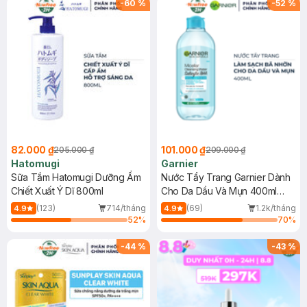
-
60
%
-
52
%
82.000 ₫
101.000 ₫
205.000 ₫
209.000 ₫
Hatomugi
Garnier
Sữa Tắm Hatomugi Dưỡng Ẩm
Nước Tẩy Trang Garnier Dành
Chiết Xuất Ý Dĩ 800ml
Cho Da Dầu Và Mụn 400ml
(Mới)
(123)
714/tháng
(69)
1.2k/tháng
4.9
4.9
52
%
70
%
-
44
%
-
43
%