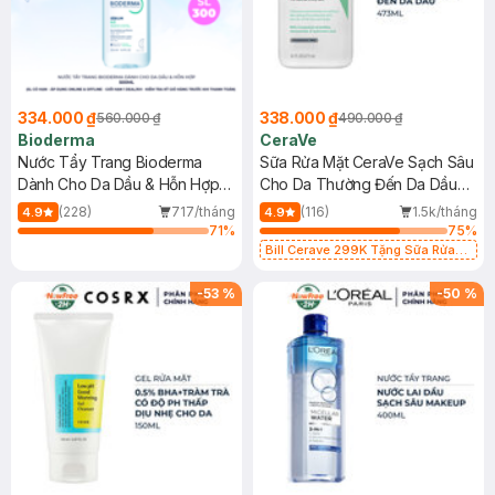
334.000 ₫
338.000 ₫
560.000 ₫
490.000 ₫
Bioderma
CeraVe
Nước Tẩy Trang Bioderma
Sữa Rửa Mặt CeraVe Sạch Sâu
Dành Cho Da Dầu & Hỗn Hợp
Cho Da Thường Đến Da Dầu
500ml
473ml
(228)
717/tháng
(116)
1.5k/tháng
4.9
4.9
71
%
75
%
Bill Cerave 299K Tặng Sữa Rửa
Mặt Cerave 30ml (SL có hạn)
-
53
%
-
50
%