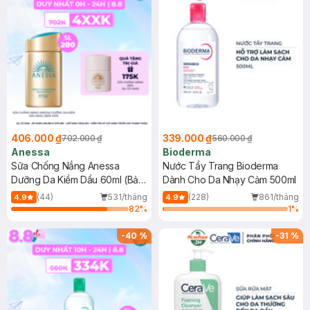
406.000 ₫
339.000 ₫
702.000 ₫
560.000 ₫
Anessa
Bioderma
Sữa Chống Nắng Anessa
Nước Tẩy Trang Bioderma
Dưỡng Da Kiềm Dầu 60ml (Bản
Dành Cho Da Nhạy Cảm 500ml
Mới)
(44)
531/tháng
(228)
861/tháng
4.9
4.9
82
%
1
%
-
40
%
-
31
%