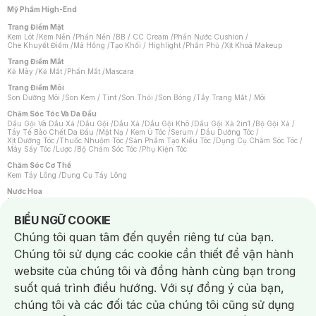
Mỹ Phẩm High-End
Trang Điểm Mặt
Kem Lót
/
Kem Nền
/
Phấn Nền
/
BB / CC Cream
/
Phấn Nước Cushion
/
Che Khuyết Điểm
/
Má Hồng
/
Tạo Khối / Highlight
/
Phấn Phủ
/
Xịt Khoá Makeup
Trang Điểm Mắt
Kẻ Mày
/
Kẻ Mắt
/
Phấn Mắt
/
Mascara
Trang Điểm Môi
Son Dưỡng Môi
/
Son Kem / Tint
/
Son Thỏi
/
Son Bóng
/
Tẩy Trang Mắt / Môi
Chăm Sóc Tóc Và Da Đầu
Dầu Gội Và Dầu Xả
/
Dầu Gội
/
Dầu Xả
/
Dầu Gội Khô
/
Dầu Gội Xả 2in1
/
Bộ Gội Xả
/
Tẩy Tế Bào Chết Da Đầu
/
Mặt Nạ / Kem Ủ Tóc
/
Serum / Dầu Dưỡng Tóc
/
Xịt Dưỡng Tóc
/
Thuốc Nhuộm Tóc
/
Sản Phẩm Tạo Kiểu Tóc
/
Dụng Cụ Chăm Sóc Tóc
/
Máy Sấy Tóc
/
Lược
/
Bộ Chăm Sóc Tóc
/
Phụ Kiện Tóc
Chăm Sóc Cơ Thể
Kem Tẩy Lông
/
Dụng Cụ Tẩy Lông
Nước Hoa
Nước Hoa Nữ
/
Nước Hoa Nam
/
Nước Hoa Cao Cấp
/
Xịt Thơm Toàn Thân
/
Nước Hoa Vùng Kín
Notice about cookies usage
BIỂU NGỮ COOKIE
Chăm Sóc Cá Nhân
Chúng tôi quan tâm đến quyền riêng tư của bạn.
Chống Muỗi
/
Khẩu Trang
/
Máy Massage
/
Mặt Nạ Xông Hơi
/
Nước Rửa Tay
/
Sản Phẩm Chăm Sóc Khác
/
Bàn Chải Đánh Răng
/
Bàn Chải Điện
/
Chúng tôi sử dụng các cookie cần thiết để vận hành
Hỗ Trợ Trắng Răng
/
Kem Đánh Răng
/
Máy Tăm Nước
/
Nước Súc Miệng
/
Tăm / Chỉ Nha Khoa
/
Xịt Thơm Miệng
/
Dung Dịch Vệ Sinh
/
Dưỡng Vùng Kín
/
website của chúng tôi và đồng hành cùng bạn trong
Khăn Ướt Vệ Sinh Vùng Kín
/
Băng Vệ Sinh
/
Tampon
/
Bọt Cạo Râu
/
Dao Cạo Râu
/
Máy Cạo Râu
suốt quá trình điều hướng. Với sự đồng ý của bạn,
Vấn Đề Về Da
chúng tôi và các đối tác của chúng tôi cũng sử dụng
Da Dầu / Lỗ Chân Lông To
/
Da Khô / Mất Nước
/
Da Lão Hóa
/
Da Mụn
/
Da Nhạy Cảm / Kích Ứng
/
Da Xỉn Màu
/
Thâm / Nám / Tàn Nhang
/