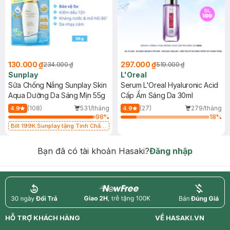
130.000 ₫
297.000 ₫
234.000 ₫
519.000 ₫
Sunplay
L'Oreal
Sữa Chống Nắng Sunplay Skin
Serum L'Oreal Hyaluronic Acid
Aqua Dưỡng Da Sáng Mịn 55g
Cấp Ẩm Sáng Da 30ml
(108)
531/tháng
(27)
279/tháng
4.9
4.9
98
%
18
%
Bill 199K Sunplay tặng Tinh Chất
Chống Nắng 7g trị giá 30K (SL có
hạn)
Bạn đã có tài khoản Hasaki?
Đăng nhập
return
nowfree
price
HỖ TRỢ KHÁCH HÀNG
VỀ HASAKI.VN