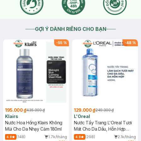
GỢI Ý DÀNH RIÊNG CHO BẠN
-
55
%
-
48
%
195.000 ₫
129.000 ₫
435.000 ₫
249.000 ₫
Klairs
L'Oreal
Nước Hoa Hồng Klairs Không
Nước Tẩy Trang L'Oreal Tươi
Mùi Cho Da Nhạy Cảm 180ml
Mát Cho Da Dầu, Hỗn Hợp
400ml
(148)
1.7k/tháng
(298)
2.1k/tháng
4.8
4.8