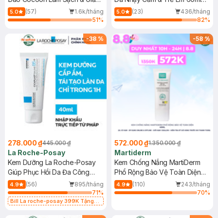
Dầu 500ml
(Mới)
(57)
1.6k/tháng
(23)
436/tháng
5.0
5.0
51
%
82
%
-
38
%
-
58
%
278.000 ₫
572.000 ₫
445.000 ₫
1.350.000 ₫
La Roche-Posay
Martiderm
Kem Dưỡng La Roche-Posay
Kem Chống Nắng MartiDerm
Giúp Phục Hồi Da Đa Công
Phổ Rộng Bảo Vệ Toàn Diện
Dụng 40ml
40ml
(56)
895/tháng
(110)
243/tháng
4.9
4.9
71
%
70
%
Bill La roche-posay 399K Tặng
Gel rửa mặt da dầu nhạy cảm 50ml
(SL có hạn)