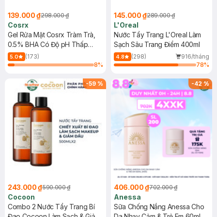
139.000 ₫
145.000 ₫
298.000 ₫
289.000 ₫
Cosrx
L'Oreal
Gel Rửa Mặt Cosrx Tràm Trà,
Nước Tẩy Trang L'Oreal Làm
0.5% BHA Có Độ pH Thấp
Sạch Sâu Trang Điểm 400ml
150ml
(173)
(298)
916/tháng
5.0
4.8
8
%
78
%
-
59
%
-
42
%
243.000 ₫
406.000 ₫
590.000 ₫
702.000 ₫
Cocoon
Anessa
Combo 2 Nước Tẩy Trang Bí
Sữa Chống Nắng Anessa Cho
Đao Cocoon Làm Sạch & Giảm
Da Nhạy Cảm & Trẻ Em 60ml