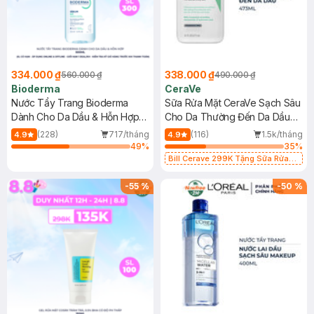
334.000 ₫
338.000 ₫
560.000 ₫
490.000 ₫
Bioderma
CeraVe
Nước Tẩy Trang Bioderma
Sữa Rửa Mặt CeraVe Sạch Sâu
Dành Cho Da Dầu & Hỗn Hợp
Cho Da Thường Đến Da Dầu
500ml
473ml
(228)
717/tháng
(116)
1.5k/tháng
4.9
4.9
49
%
35
%
Bill Cerave 299K Tặng Sữa Rửa
Mặt Cerave 30ml (SL có hạn)
-
55
%
-
50
%