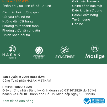
Hotline:
1800 6324
Giới thiệu Hasaki.vn
(Miễn phí , 08-22h kể cả T7, CN)
Chính sách bảo mật
Điều khoản sử dụng
Các câu hỏi thường gặp
Hasaki cẩm nang
Gửi yêu cầu hỗ trợ
Tuyển dụng
Hướng dẫn đặt hàng
Liên hệ
Phương thức thanh toán
Phương thức vận chuyển
Chính sách đổi trả
Synctives
Clinic
Dermahair
Mastige
Bản quyền © 2016 Hasaki.vn
Công Ty cổ phần HASAKI VIETNAM
Hotline:
1800 6324
Giấy chứng nhận Đăng ký Kinh doanh số 0313612829 do Sở Kế
hoạch và Đầu tư Thành phố Hồ Chí Minh cấp ngày 13/01/2016
Xem tất cả cửa hàng