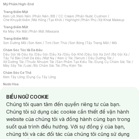
Mỹ Phẩm High-End
Trang Điểm Mặt
Kem Lót
/
Kem Nền
/
Phấn Nền
/
BB / CC Cream
/
Phấn Nước Cushion
/
Che Khuyết Điểm
/
Má Hồng
/
Tạo Khối / Highlight
/
Phấn Phủ
/
Xịt Khoá Makeup
Trang Điểm Mắt
Kẻ Mày
/
Kẻ Mắt
/
Phấn Mắt
/
Mascara
Trang Điểm Môi
Son Dưỡng Môi
/
Son Kem / Tint
/
Son Thỏi
/
Son Bóng
/
Tẩy Trang Mắt / Môi
Chăm Sóc Tóc Và Da Đầu
Dầu Gội Và Dầu Xả
/
Dầu Gội
/
Dầu Xả
/
Dầu Gội Khô
/
Dầu Gội Xả 2in1
/
Bộ Gội Xả
/
Tẩy Tế Bào Chết Da Đầu
/
Mặt Nạ / Kem Ủ Tóc
/
Serum / Dầu Dưỡng Tóc
/
Xịt Dưỡng Tóc
/
Thuốc Nhuộm Tóc
/
Sản Phẩm Tạo Kiểu Tóc
/
Dụng Cụ Chăm Sóc Tóc
/
Máy Sấy Tóc
/
Lược
/
Bộ Chăm Sóc Tóc
/
Phụ Kiện Tóc
Chăm Sóc Cơ Thể
Kem Tẩy Lông
/
Dụng Cụ Tẩy Lông
Nước Hoa
Nước Hoa Nữ
/
Nước Hoa Nam
/
Nước Hoa Cao Cấp
/
Xịt Thơm Toàn Thân
/
Nước Hoa Vùng Kín
Notice about cookies usage
BIỂU NGỮ COOKIE
Chăm Sóc Cá Nhân
Chúng tôi quan tâm đến quyền riêng tư của bạn.
Chống Muỗi
/
Khẩu Trang
/
Máy Massage
/
Mặt Nạ Xông Hơi
/
Nước Rửa Tay
/
Sản Phẩm Chăm Sóc Khác
/
Bàn Chải Đánh Răng
/
Bàn Chải Điện
/
Chúng tôi sử dụng các cookie cần thiết để vận hành
Hỗ Trợ Trắng Răng
/
Kem Đánh Răng
/
Máy Tăm Nước
/
Nước Súc Miệng
/
Tăm / Chỉ Nha Khoa
/
Xịt Thơm Miệng
/
Dung Dịch Vệ Sinh
/
Dưỡng Vùng Kín
/
website của chúng tôi và đồng hành cùng bạn trong
Khăn Ướt Vệ Sinh Vùng Kín
/
Băng Vệ Sinh
/
Tampon
/
Bọt Cạo Râu
/
Dao Cạo Râu
/
Máy Cạo Râu
suốt quá trình điều hướng. Với sự đồng ý của bạn,
Vấn Đề Về Da
chúng tôi và các đối tác của chúng tôi cũng sử dụng
Da Dầu / Lỗ Chân Lông To
/
Da Khô / Mất Nước
/
Da Lão Hóa
/
Da Mụn
/
Da Nhạy Cảm / Kích Ứng
/
Da Xỉn Màu
/
Thâm / Nám / Tàn Nhang
/