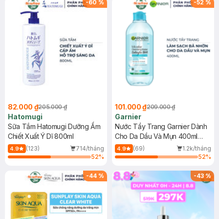
-
60
%
-
52
%
82.000 ₫
101.000 ₫
205.000 ₫
209.000 ₫
Hatomugi
Garnier
Sữa Tắm Hatomugi Dưỡng Ẩm
Nước Tẩy Trang Garnier Dành
Chiết Xuất Ý Dĩ 800ml
Cho Da Dầu Và Mụn 400ml
(Mới)
(123)
714/tháng
(69)
1.2k/tháng
4.9
4.9
52
%
52
%
-
44
%
-
43
%