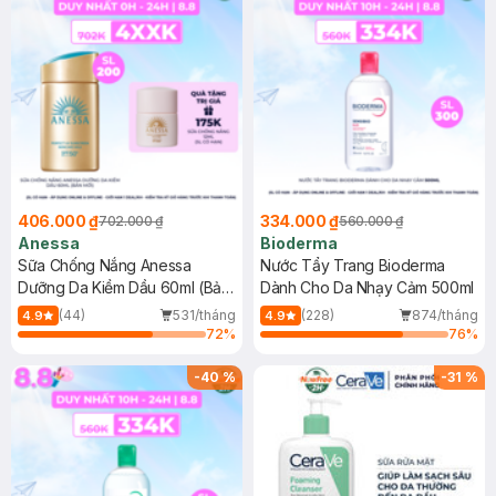
406.000 ₫
334.000 ₫
702.000 ₫
560.000 ₫
Anessa
Bioderma
Sữa Chống Nắng Anessa
Nước Tẩy Trang Bioderma
Dưỡng Da Kiềm Dầu 60ml (Bản
Dành Cho Da Nhạy Cảm 500ml
Mới)
(44)
531/tháng
(228)
874/tháng
4.9
4.9
72
%
76
%
-
40
%
-
31
%