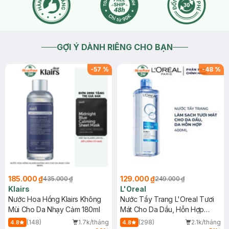
GỢI Ý DÀNH RIÊNG CHO BẠN
-
57
%
-
48
%
185.000 ₫
129.000 ₫
435.000 ₫
249.000 ₫
Klairs
L'Oreal
Nước Hoa Hồng Klairs Không
Nước Tẩy Trang L'Oreal Tươi
Mùi Cho Da Nhạy Cảm 180ml
Mát Cho Da Dầu, Hỗn Hợp
400ml
(148)
1.7k/tháng
(298)
2.1k/tháng
4.8
4.8