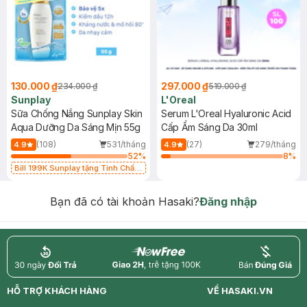
130.000 ₫
297.000 ₫
234.000 ₫
519.000 ₫
Sunplay
L'Oreal
Sữa Chống Nắng Sunplay Skin
Serum L'Oreal Hyaluronic Acid
Aqua Dưỡng Da Sáng Mịn 55g
Cấp Ẩm Sáng Da 30ml
(108)
531/tháng
(27)
279/tháng
4.9
4.9
52
%
8
%
Bill 199K Sunplay tặng Tinh Chất
Chống Nắng 7g trị giá 30K (SL có
hạn)
Bạn đã có tài khoản Hasaki?
Đăng nhập
return
nowfree
price
HỖ TRỢ KHÁCH HÀNG
VỀ HASAKI.VN