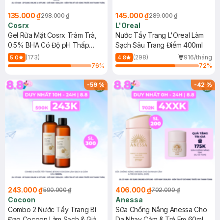
135.000 ₫
145.000 ₫
298.000 ₫
289.000 ₫
Cosrx
L'Oreal
Gel Rửa Mặt Cosrx Tràm Trà,
Nước Tẩy Trang L'Oreal Làm
0.5% BHA Có Độ pH Thấp
Sạch Sâu Trang Điểm 400ml
150ml
(173)
(298)
916/tháng
5.0
4.8
76
%
72
%
-
59
%
-
42
%
243.000 ₫
406.000 ₫
590.000 ₫
702.000 ₫
Cocoon
Anessa
Combo 2 Nước Tẩy Trang Bí
Sữa Chống Nắng Anessa Cho
Đao Cocoon Làm Sạch & Giảm
Da Nhạy Cảm & Trẻ Em 60ml