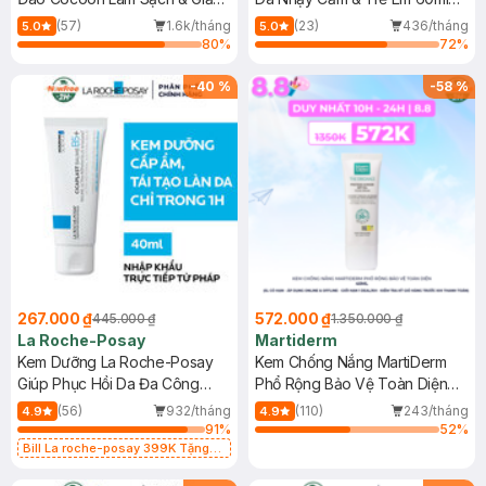
Dầu 500ml
(Mới)
(57)
1.6k/tháng
(23)
436/tháng
5.0
5.0
80
%
72
%
-
40
%
-
58
%
267.000 ₫
572.000 ₫
445.000 ₫
1.350.000 ₫
La Roche-Posay
Martiderm
Kem Dưỡng La Roche-Posay
Kem Chống Nắng MartiDerm
Giúp Phục Hồi Da Đa Công
Phổ Rộng Bảo Vệ Toàn Diện
Dụng 40ml
40ml
(56)
932/tháng
(110)
243/tháng
4.9
4.9
91
%
52
%
Bill La roche-posay 399K Tặng
Gel rửa mặt da dầu nhạy cảm 50ml
(SL có hạn)