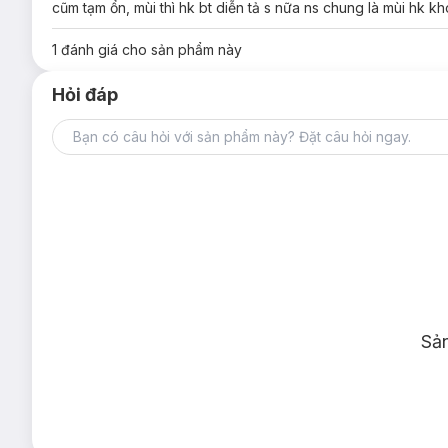
cũm tạm ổn, mùi thì hk bt diễn tả s nữa ns chung là mùi hk 
1
đánh giá cho sản phẩm này
Hỏi đáp
Sả