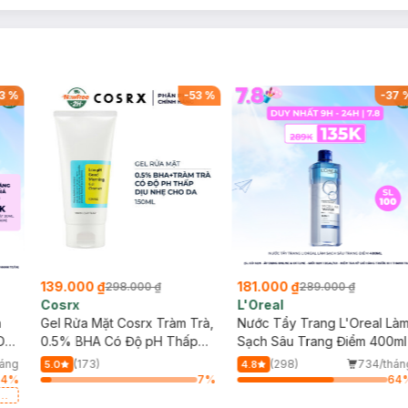
3
%
-
53
%
-
37
139.000 ₫
181.000 ₫
298.000 ₫
289.000 ₫
Cosrx
L'Oreal
h
Gel Rửa Mặt Cosrx Tràm Trà,
Nước Tẩy Trang L'Oreal Là
Da
0.5% BHA Có Độ pH Thấp
Sạch Sâu Trang Điểm 400ml
150ml
háng
(173)
(298)
734/thán
5.0
4.8
64
%
7
%
64
a