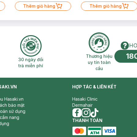
Thêm giỏ hàng
Thêm giỏ hàng
HO
18
n phí 2H
30 ngày đổi trả miễn phí
Thương hiệu uy 
Thương hiệu
30 ngày đổi
uy tín toàn
trả miễn phí
cầu
SAKI.VN
HỢP TÁC & LIÊN KẾT
iệu Hasaki.vn
Hasaki Clinic
sách bảo mật
Dermahair
hoản sử dụng
 cẩm nang
facebook
THANH TOÁN
instagram
tiktok
dụng