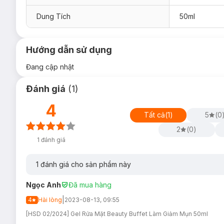
Dung Tích
50ml
Hướng dẫn sử dụng
Đang cập nhật
Đánh giá
(
1
)
4
Tất cả
(
1
)
5
(
0
2
(
0
)
1
đánh giá
1
đánh giá cho sản phẩm này
Ngọc Anh
Đã mua hàng
|
4
Hài lòng
2023-08-13, 09:55
[HSD 02/2024] Gel Rửa Mặt Beauty Buffet Làm Giảm Mụn 50ml