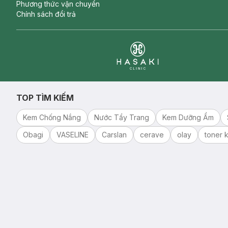
Phương thức vận chuyển
Chính sách đổi trả
Clinic
TOP TÌM KIẾM
Kem Chống Nắng
Nước Tẩy Trang
Kem Dưỡng Ẩm
Obagi
VASELINE
Carslan
cerave
olay
toner k