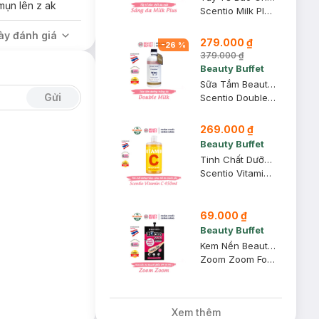
mụn lên z ak
Scentio Milk Plus Whitening Face Scrub
ày đánh giá
279.000 ₫
-
26
%
379.000 ₫
Beauty Buffet
Sữa Tắm Beauty Buffet Double Milk Dưỡng Sáng Da 350ml
Gửi
Scentio Double Milk Triple White Bath Cream
269.000 ₫
Beauty Buffet
Tinh Chất Dưỡng Thể Beauty Buffet Dưỡng Sáng Phục Hồi Da 450ml
Scentio Vitamin C After Bath Body Essence
69.000 ₫
Beauty Buffet
Kem Nền Beauty Buffet Zoom Zoom SPF 35 PA++ Gói 7g
Zoom Zoom Foundation SPF 35 PA++
Xem thêm