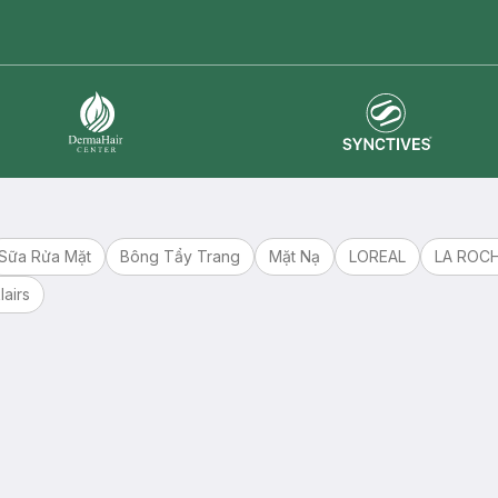
master card
ATM card
visa card
Synctives
Dermahair
Sữa Rửa Mặt
Bông Tẩy Trang
Mặt Nạ
LOREAL
LA ROC
lairs