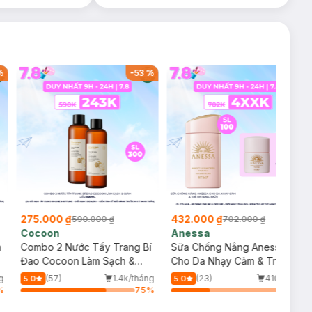
%
-
53
%
-
38
%
275.000 ₫
432.000 ₫
590.000 ₫
702.000 ₫
Cocoon
Anessa
m
Combo 2 Nước Tẩy Trang Bí
Sữa Chống Nắng Anessa
Đao Cocoon Làm Sạch &
Cho Da Nhạy Cảm & Trẻ Em
Giảm Dầu 500ml
60ml (Mới)
g
(57)
1.4k/tháng
(23)
410/tháng
5.0
5.0
%
75
%
34
%