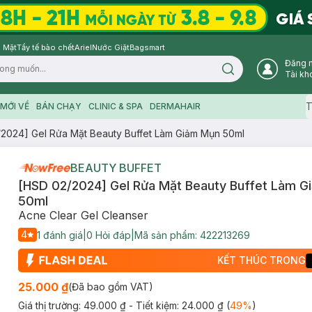
 Mặt
Tẩy tế bào chết
Ariel
Nước Giặt
Bagsmart
Đăng 
Search icon
Tài kh
T
MỚI VỀ
BÁN CHẠY
CLINIC & SPA
DERMAHAIR
2024] Gel Rửa Mặt Beauty Buffet Làm Giảm Mụn 50ml
BEAUTY BUFFET
[HSD 02/2024] Gel Rửa Mặt Beauty Buffet Làm 
50ml
Acne Clear Gel Cleanser
4
1
đánh giá
|
0
Hỏi đáp
|
Mã sản phẩm:
422213269
KẾT THÚC TRONG
25.000 ₫
(Đã bao gồm VAT)
Giá thị trường:
49.000 ₫
- Tiết kiệm:
24.000 ₫
(
49
%
)