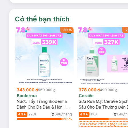
Có thể bạn thích
-
37
%
-
39
%
-
2
343.000 ₫
378.000 ₫
560.000 ₫
490.000 ₫
Bioderma
CeraVe
rma
Nước Tẩy Trang Bioderma
Sữa Rửa Mặt CeraVe Sạc
m
Dành Cho Da Dầu & Hỗn Hợp
Sâu Cho Da Thường Đến 
500ml
Dầu 473ml
/tháng
(228)
698/tháng
(116)
1.4k/t
4.9
4.9
93
%
95
%
Bill Cerave 299K Tặng Sữa Rử