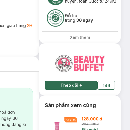
huyện, toàn Quốc từ 249K)
Đổi trả
trong
30 ngày
họn giao hàng
2H
Xem thêm
Theo dõi
+
146
Sản phẩm xem cùng
 hoá đơn
 ngày. 30
128.000 ₫
-
37
%
không đăng kí
204.000 ₫
Silkygirl