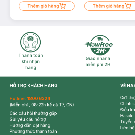
Mặt Cerave 30ml (SL có hạn)
Thêm giỏ hàng
Thêm giỏ hàng
Thanh toán khi nhận hàng
Giao nhanh miễ
Thanh toán
Giao nhanh
khi nhận
miễn phí 2H
hàng
HỖ TRỢ KHÁCH HÀNG
VỀ HA
Giới th
Hotline:
1800 6324
Chính 
(Miễn phí , 08-22h kể cả T7, CN)
Điều k
Các câu hỏi thường gặp
Hasaki
Gửi yêu cầu hỗ trợ
Tuyển 
Hướng dẫn đặt hàng
Liên hệ
Phương thức thanh toán