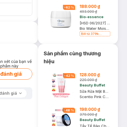
188.000 ₫
-
62
%
493.000 ₫
Bio-essence
[HSD 06/2027] Kem Dưỡng Bio-essence Cấp Ẩm Sâu, Ngăn Bụi Bẩn 50g
Bio Water Moist-In Water Gel
Bill từ 379k
Bioessence tặng
Gel Tẩy Tế Bào
Chết 60g
Sản phẩm cùng thương
hiệu
ận xét của bạn về
 phẩm này
 đánh giá
128.000 ₫
-
42
%
220.000 ₫
Beauty Buffet
Sữa Rửa Mặt Beauty Buffet Kiểm Soát Nhờn 100ml
đánh giá
Scentio Pink Collagen Radiant & Firm Oil Control Facial Foam Scrub
198.000 ₫
-
48
%
379.000 ₫
Beauty Buffet
Tẩy Tế Bào Chết Da Mặt Beauty Buffet Dưỡng Sáng Da 100ml