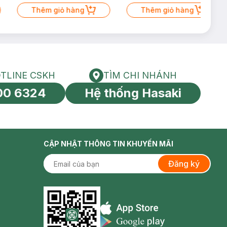
Thêm giỏ hàng
Thêm giỏ hàng
TLINE CSKH
TÌM CHI NHÁNH
HOTLINE CSKH
Tìm chi nhánh
00 6324
Hệ thống Hasaki
tín toàn cầu
CẬP NHẬT THÔNG TIN KHUYẾN MÃI
Đăng ký
Appstore icon