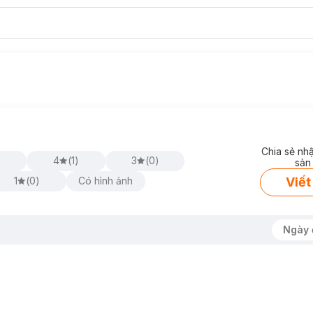
Chia sẻ nh
)
4
(
1
)
3
(
0
)
sản
Viết
1
(
0
)
Có hình ảnh
Ngày 