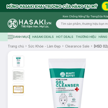
Kem Chống Nắng
Tẩy Trang
Sữa Rửa
Logo
DANH MỤC
HASAKI DEALS
HOT DEALS
THƯƠNG HIỆU
HÀNG 
Hamburger icon
Trang chủ
Sức Khỏe - Làm Đẹp
Clearance Sale
[HSD 02/