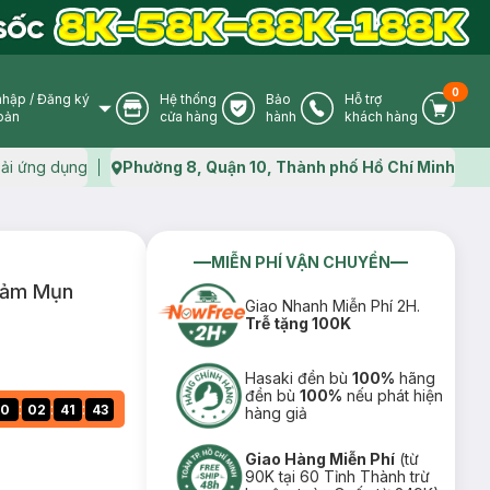
0
nhập
/
Đăng ký
Hệ thống
Bảo
Hỗ trợ
User Icon
Store Icon
Warranty Icon
Phone Icon
Cart I
oản
cửa hàng
hành
khách hàng
ải ứng dụng
Phường 8, Quận 10, Thành phố Hồ Chí Minh
Map icon
MIỄN PHÍ VẬN CHUYỂN
Giảm Mụn
Giao Nhanh Miễn Phí 2H.
Trễ tặng 100K
Hasaki đền bù
100%
hãng
đền bù
100%
nếu phát hiện
:
:
:
0
02
41
42
hàng giả
Giao Hàng Miễn Phí
(từ
90K tại 60 Tỉnh Thành trừ