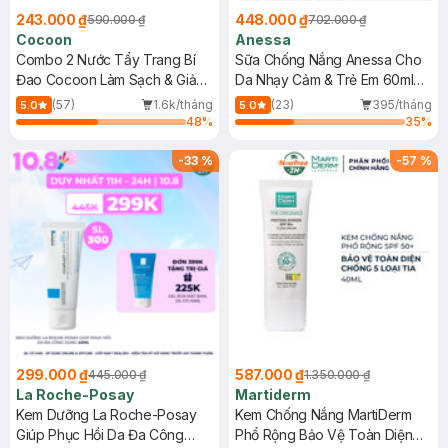
243.000 ₫
448.000 ₫
590.000 ₫
702.000 ₫
Cocoon
Anessa
Combo 2 Nước Tẩy Trang Bí
Sữa Chống Nắng Anessa Cho
Đao Cocoon Làm Sạch & Giảm
Da Nhạy Cảm & Trẻ Em 60ml
Dầu 500ml
(Mới)
(57)
1.6k/tháng
(23)
395/tháng
5.0
5.0
48
%
35
%
-
33
%
-
57
%
299.000 ₫
587.000 ₫
445.000 ₫
1.350.000 ₫
La Roche-Posay
Martiderm
Kem Dưỡng La Roche-Posay
Kem Chống Nắng MartiDerm
Giúp Phục Hồi Da Đa Công
Phổ Rộng Bảo Vệ Toàn Diện