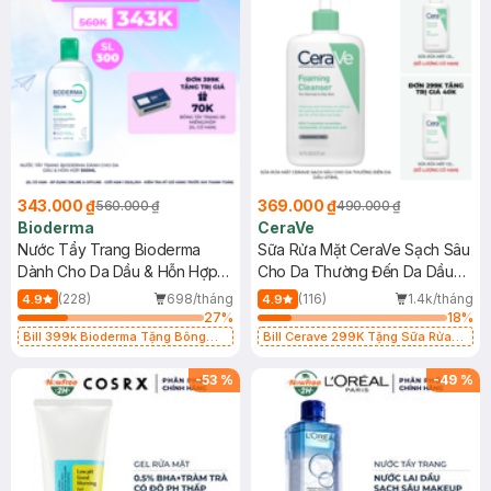
343.000 ₫
369.000 ₫
560.000 ₫
490.000 ₫
Bioderma
CeraVe
Nước Tẩy Trang Bioderma
Sữa Rửa Mặt CeraVe Sạch Sâu
Dành Cho Da Dầu & Hỗn Hợp
Cho Da Thường Đến Da Dầu
500ml
473ml
(228)
698/tháng
(116)
1.4k/tháng
4.9
4.9
27
%
18
%
Bill 399k Bioderma Tặng Bông
Bill Cerave 299K Tặng Sữa Rửa
Tẩy Trang Hộp 50 Miếng (SL có
Mặt Cerave 30ml (SL có hạn)
hạn)
-
53
%
-
49
%