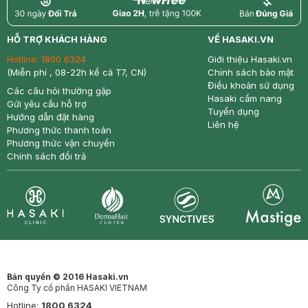
return
nowfree
price
HỖ TRỢ KHÁCH HÀNG
VỀ HASAKI.VN
Hotline:
1800 6324
Giới thiệu Hasaki.vn
(Miễn phí , 08-22h kể cả T7, CN)
Chính sách bảo mật
Điều khoản sử dụng
Các câu hỏi thường gặp
Hasaki cẩm nang
Gửi yêu cầu hỗ trợ
Tuyển dụng
Hướng dẫn đặt hàng
Liên hệ
Phương thức thanh toán
Phương thức vận chuyển
Chính sách đổi trả
Synctives
Clinic
Dermahair
Mastige
Bản quyền © 2016 Hasaki.vn
Công Ty cổ phần HASAKI VIETNAM
Hotline:
1800 6324