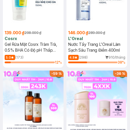
139.000 ₫
146.000 ₫
298.000 ₫
289.000 ₫
Cosrx
L'Oreal
Gel Rửa Mặt Cosrx Tràm Trà,
Nước Tẩy Trang L'Oreal Làm
0.5% BHA Có Độ pH Thấp
Sạch Sâu Trang Điểm 400ml
150ml
(173)
(298)
910/tháng
5.0
4.8
12
%
38
%
-
59
%
-
36
%