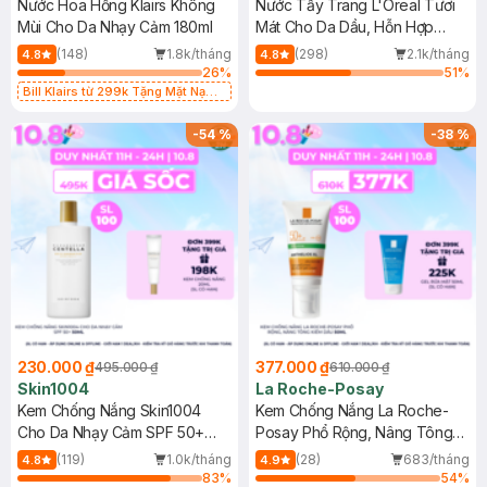
Nước Hoa Hồng Klairs Không
Nước Tẩy Trang L'Oreal Tươi
Mùi Cho Da Nhạy Cảm 180ml
Mát Cho Da Dầu, Hỗn Hợp
400ml
(148)
1.8k/tháng
(298)
2.1k/tháng
4.8
4.8
26
%
51
%
Bill Klairs từ 299k Tặng Mặt Nạ
Làm Dịu Da & Kiểm Soát Dầu Nhờn
25ml (SL Có Hạn)
-
54
%
-
38
%
230.000 ₫
377.000 ₫
495.000 ₫
610.000 ₫
Skin1004
La Roche-Posay
Kem Chống Nắng Skin1004
Kem Chống Nắng La Roche-
Cho Da Nhạy Cảm SPF 50+
Posay Phổ Rộng, Nâng Tông
50ml
Kiềm Dầu 50ml
(119)
1.0k/tháng
(28)
683/tháng
4.8
4.9
83
%
54
%