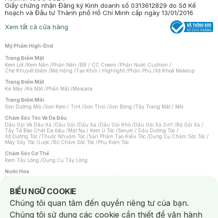
Giấy chứng nhận Đăng ký Kinh doanh số 0313612829 do Sở Kế
hoạch và Đầu tư Thành phố Hồ Chí Minh cấp ngày 13/01/2016
Xem tất cả cửa hàng
Mỹ Phẩm High-End
Trang Điểm Mặt
Kem Lót
/
Kem Nền
/
Phấn Nền
/
BB / CC Cream
/
Phấn Nước Cushion
/
Che Khuyết Điểm
/
Má Hồng
/
Tạo Khối / Highlight
/
Phấn Phủ
/
Xịt Khoá Makeup
Trang Điểm Mắt
Kẻ Mày
/
Kẻ Mắt
/
Phấn Mắt
/
Mascara
Trang Điểm Môi
Son Dưỡng Môi
/
Son Kem / Tint
/
Son Thỏi
/
Son Bóng
/
Tẩy Trang Mắt / Môi
Chăm Sóc Tóc Và Da Đầu
Dầu Gội Và Dầu Xả
/
Dầu Gội
/
Dầu Xả
/
Dầu Gội Khô
/
Dầu Gội Xả 2in1
/
Bộ Gội Xả
/
Tẩy Tế Bào Chết Da Đầu
/
Mặt Nạ / Kem Ủ Tóc
/
Serum / Dầu Dưỡng Tóc
/
Xịt Dưỡng Tóc
/
Thuốc Nhuộm Tóc
/
Sản Phẩm Tạo Kiểu Tóc
/
Dụng Cụ Chăm Sóc Tóc
/
Máy Sấy Tóc
/
Lược
/
Bộ Chăm Sóc Tóc
/
Phụ Kiện Tóc
Chăm Sóc Cơ Thể
Kem Tẩy Lông
/
Dụng Cụ Tẩy Lông
Nước Hoa
Nước Hoa Nữ
/
Nước Hoa Nam
/
Nước Hoa Cao Cấp
/
Xịt Thơm Toàn Thân
/
Nước Hoa Vùng Kín
Notice about cookies usage
BIỂU NGỮ COOKIE
Chăm Sóc Cá Nhân
Chúng tôi quan tâm đến quyền riêng tư của bạn.
Chống Muỗi
/
Khẩu Trang
/
Máy Massage
/
Mặt Nạ Xông Hơi
/
Nước Rửa Tay
/
Sản Phẩm Chăm Sóc Khác
/
Bàn Chải Đánh Răng
/
Bàn Chải Điện
/
Chúng tôi sử dụng các cookie cần thiết để vận hành
Hỗ Trợ Trắng Răng
/
Kem Đánh Răng
/
Máy Tăm Nước
/
Nước Súc Miệng
/