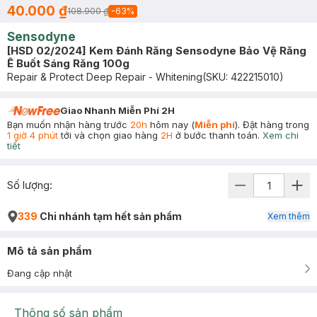
40.000 ₫
108.900 ₫
-
63
%
Sensodyne
[HSD 02/2024] Kem Đánh Răng Sensodyne Bảo Vệ Răng
Ê Buốt Sáng Răng 100g
Repair & Protect Deep Repair - Whitening
(SKU:
422215010
)
Giao Nhanh Miễn Phí 2H
Bạn muốn nhận hàng trước
20h
hôm nay (
Miễn phí
). Đặt hàng trong
1 giờ 4 phút
tới và chọn giao hàng
2H
ở bước thanh toán.
Xem chi
tiết
Số lượng:
339
Chi nhánh tạm hết sản phẩm
Xem thêm
Mô tả sản phẩm
Đang cập nhật
Thông số sản phẩm