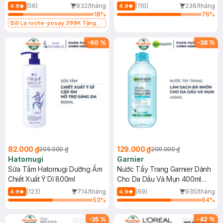
Dụng 40ml
40ml
(56)
832/tháng
(110)
236/tháng
4.9
4.9
18
%
76
%
Bill La roche-posay 399K Tặng
Gel rửa mặt da dầu nhạy cảm 50ml
(SL có hạn)
-
60
%
-
38
%
82.000 ₫
129.000 ₫
205.000 ₫
209.000 ₫
Hatomugi
Garnier
Sữa Tắm Hatomugi Dưỡng Ẩm
Nước Tẩy Trang Garnier Dành
Chiết Xuất Ý Dĩ 800ml
Cho Da Dầu Và Mụn 400ml
(Mới)
(123)
714/tháng
(69)
935/tháng
4.9
4.9
53
%
64
%
-
35
%
-
42
%