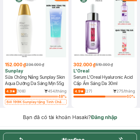
152.000 ₫
302.000 ₫
234.000 ₫
519.000 ₫
Sunplay
L'Oreal
Sữa Chống Nắng Sunplay Skin
Serum L'Oreal Hyaluronic Acid
Aqua Dưỡng Da Sáng Mịn 55g
Cấp Ẩm Sáng Da 30ml
(108)
454/tháng
(27)
275/tháng
4.9
4.9
48
%
60
%
Bill 199K Sunplay tặng Tinh Chất
Chống Nắng 7g trị giá 30K (SL có
hạn)
Bạn đã có tài khoản Hasaki?
Đăng nhập