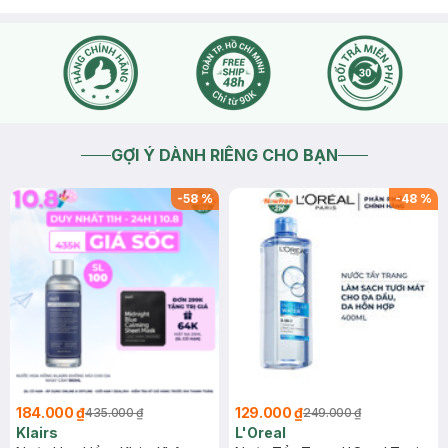
GỢI Ý DÀNH RIÊNG CHO BẠN
-
58
%
-
48
%
184.000 ₫
129.000 ₫
435.000 ₫
249.000 ₫
Klairs
L'Oreal