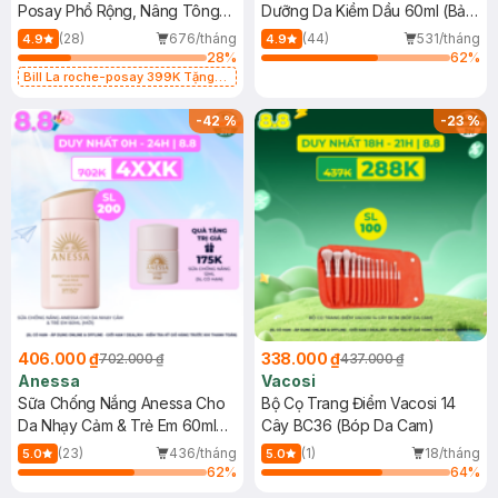
Posay Phổ Rộng, Nâng Tông
Dưỡng Da Kiềm Dầu 60ml (Bản
Kiềm Dầu 50ml
Mới)
(28)
676/tháng
(44)
531/tháng
4.9
4.9
28
%
62
%
Bill La roche-posay 399K Tặng
Gel rửa mặt da dầu nhạy cảm 50ml
(SL có hạn)
-
42
%
-
23
%
406.000 ₫
338.000 ₫
702.000 ₫
437.000 ₫
Anessa
Vacosi
Sữa Chống Nắng Anessa Cho
Bộ Cọ Trang Điểm Vacosi 14
Da Nhạy Cảm & Trẻ Em 60ml
Cây BC36 (Bóp Da Cam)
(Mới)
(23)
436/tháng
(1)
18/tháng
5.0
5.0
62
%
64
%