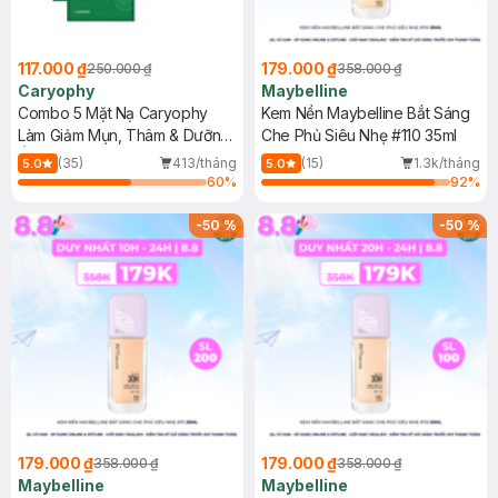
117.000 ₫
179.000 ₫
250.000 ₫
358.000 ₫
Caryophy
Maybelline
Combo 5 Mặt Nạ Caryophy
Kem Nền Maybelline Bắt Sáng
Làm Giảm Mụn, Thâm & Dưỡng
Che Phủ Siêu Nhẹ #110 35ml
Ẩm Da 22g
(35)
413/tháng
(15)
1.3k/tháng
5.0
5.0
60
%
92
%
-
50
%
-
50
%
179.000 ₫
179.000 ₫
358.000 ₫
358.000 ₫
Maybelline
Maybelline