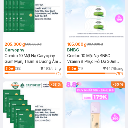
205.000 ₫
165.000 ₫
500.000 ₫
307.000 ₫
Caryophy
BNBG
Combo 10 Mặt Nạ Caryophy
Combo 10 Mặt Nạ BNBG
Giảm Mụn, Thâm & Dưỡng Ẩm
Vitamin B Phục Hồi Da 30ml
Da 22g
(Mới)
(35)
493/tháng
(11)
447/tháng
5.0
4.9
7
%
78
%
-
53
%
-
50
%