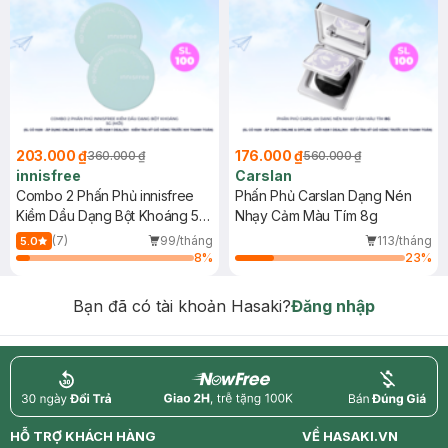
203.000 ₫
176.000 ₫
360.000 ₫
560.000 ₫
innisfree
Carslan
Combo 2 Phấn Phủ innisfree
Phấn Phủ Carslan Dạng Nén
Kiềm Dầu Dạng Bột Khoáng 5g
Nhạy Cảm Màu Tím 8g
(Mới)
(7)
99/tháng
113/tháng
5.0
8
%
23
%
Bạn đã có tài khoản Hasaki?
Đăng nhập
return
nowfree
price
HỖ TRỢ KHÁCH HÀNG
VỀ HASAKI.VN