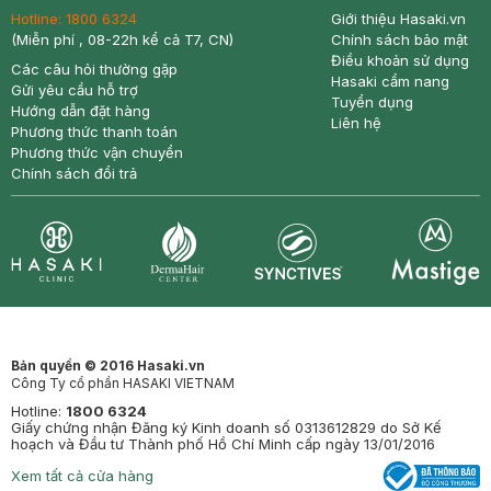
Hotline:
1800 6324
Giới thiệu Hasaki.vn
(Miễn phí , 08-22h kể cả T7, CN)
Chính sách bảo mật
Điều khoản sử dụng
Các câu hỏi thường gặp
Hasaki cẩm nang
Gửi yêu cầu hỗ trợ
Tuyển dụng
Hướng dẫn đặt hàng
Liên hệ
Phương thức thanh toán
Phương thức vận chuyển
Chính sách đổi trả
Synctives
Clinic
Dermahair
Mastige
Bản quyền © 2016 Hasaki.vn
Công Ty cổ phần HASAKI VIETNAM
Hotline:
1800 6324
Giấy chứng nhận Đăng ký Kinh doanh số 0313612829 do Sở Kế
hoạch và Đầu tư Thành phố Hồ Chí Minh cấp ngày 13/01/2016
Xem tất cả cửa hàng