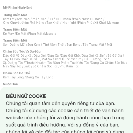
Mỹ Phẩm High-End
Trang Điểm Mặt
Kem Lót
/
Kem Nền
/
Phấn Nền
/
BB / CC Cream
/
Phấn Nước Cushion
/
Che Khuyết Điểm
/
Má Hồng
/
Tạo Khối / Highlight
/
Phấn Phủ
/
Xịt Khoá Makeup
Trang Điểm Mắt
Kẻ Mày
/
Kẻ Mắt
/
Phấn Mắt
/
Mascara
Trang Điểm Môi
Son Dưỡng Môi
/
Son Kem / Tint
/
Son Thỏi
/
Son Bóng
/
Tẩy Trang Mắt / Môi
Chăm Sóc Tóc Và Da Đầu
Dầu Gội Và Dầu Xả
/
Dầu Gội
/
Dầu Xả
/
Dầu Gội Khô
/
Dầu Gội Xả 2in1
/
Bộ Gội Xả
/
Tẩy Tế Bào Chết Da Đầu
/
Mặt Nạ / Kem Ủ Tóc
/
Serum / Dầu Dưỡng Tóc
/
Xịt Dưỡng Tóc
/
Thuốc Nhuộm Tóc
/
Sản Phẩm Tạo Kiểu Tóc
/
Dụng Cụ Chăm Sóc Tóc
/
Máy Sấy Tóc
/
Lược
/
Bộ Chăm Sóc Tóc
/
Phụ Kiện Tóc
Chăm Sóc Cơ Thể
Kem Tẩy Lông
/
Dụng Cụ Tẩy Lông
Nước Hoa
Nước Hoa Nữ
/
Nước Hoa Nam
/
Nước Hoa Cao Cấp
/
Xịt Thơm Toàn Thân
/
Nước Hoa Vùng Kín
Notice about cookies usage
BIỂU NGỮ COOKIE
Chăm Sóc Cá Nhân
Chúng tôi quan tâm đến quyền riêng tư của bạn.
Chống Muỗi
/
Khẩu Trang
/
Máy Massage
/
Mặt Nạ Xông Hơi
/
Nước Rửa Tay
/
Sản Phẩm Chăm Sóc Khác
/
Bàn Chải Đánh Răng
/
Bàn Chải Điện
/
Chúng tôi sử dụng các cookie cần thiết để vận hành
Hỗ Trợ Trắng Răng
/
Kem Đánh Răng
/
Máy Tăm Nước
/
Nước Súc Miệng
/
Tăm / Chỉ Nha Khoa
/
Xịt Thơm Miệng
/
Dung Dịch Vệ Sinh
/
Dưỡng Vùng Kín
/
website của chúng tôi và đồng hành cùng bạn trong
Khăn Ướt Vệ Sinh Vùng Kín
/
Băng Vệ Sinh
/
Tampon
/
Bọt Cạo Râu
/
Dao Cạo Râu
/
Máy Cạo Râu
suốt quá trình điều hướng. Với sự đồng ý của bạn,
Vấn Đề Về Da
chúng tôi và các đối tác của chúng tôi cũng sử dụng
Da Dầu / Lỗ Chân Lông To
/
Da Khô / Mất Nước
/
Da Lão Hóa
/
Da Mụn
/