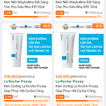
Kem Nền Maybelline Bắt Sáng
Kem Nền Maybelline Bắt Sáng
Che Phủ Siêu Nhẹ #111 35ml
Che Phủ Siêu Nhẹ #115 35ml
(15)
857/tháng
(15)
798/tháng
5.0
5.0
86
%
12
%
-
38
%
-
41
%
278.000 ₫
524.000 ₫
445.000 ₫
889.000 ₫
La Roche-Posay
La Roche-Posay
Kem Dưỡng La Roche-Posay
Kem Dưỡng La Roche-Posay
Giúp Phục Hồi Da Đa Công
Giúp Phục Hồi Da Đa Công
Dụng 40ml
Dụng 100ml
(56)
895/tháng
(56)
384/tháng
4.9
4.9
48
%
80
%
Bill La roche-posay 399K Tặng
Bill La roche-posay 399K Tặng