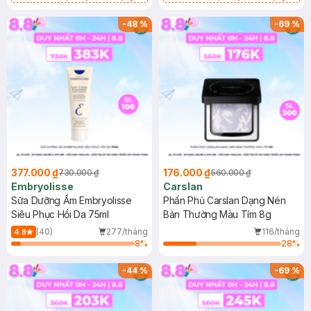
Gel rửa mặt da dầu nhạy cảm 50ml
Gel rửa mặt da dầu nhạy cảm 50ml
(SL có hạn)
(SL có hạn)
-
48
%
-
69
%
377.000 ₫
176.000 ₫
730.000 ₫
560.000 ₫
Embryolisse
Carslan
Sữa Dưỡng Ẩm Embryolisse
Phấn Phủ Carslan Dạng Nén
Siêu Phục Hồi Da 75ml
Bản Thường Màu Tím 8g
(40)
277/tháng
116/tháng
4.8
8
%
28
%
-
44
%
-
69
%