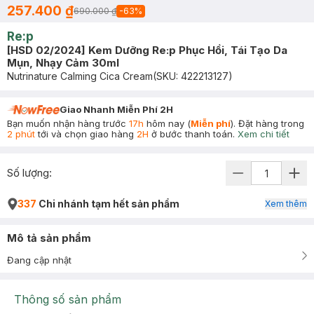
257.400 ₫
690.000 ₫
-
63
%
Re:p
[HSD 02/2024] Kem Dưỡng Re:p Phục Hồi, Tái Tạo Da
Mụn, Nhạy Cảm 30ml
Nutrinature Calming Cica Cream
(SKU:
422213127
)
Giao Nhanh Miễn Phí 2H
Bạn muốn nhận hàng trước
17h
hôm nay (
Miễn phí
). Đặt hàng trong
2 phút
tới và chọn giao hàng
2H
ở bước thanh toán.
Xem chi tiết
Số lượng:
337
Chi nhánh tạm hết sản phẩm
Xem thêm
Mô tả sản phẩm
Đang cập nhật
Thông số sản phẩm