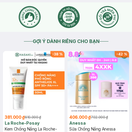
GỢI Ý DÀNH RIÊNG CHO BẠN
-
38
%
-
42
%
381.000 ₫
406.000 ₫
610.000 ₫
702.000 ₫
La Roche-Posay
Anessa
Kem Chống Nắng La Roche-
Sữa Chống Nắng Anessa