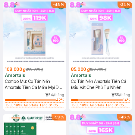
-
48
%
-
34
%
108.000 ₫
85.000 ₫
209.000 ₫
129.000 ₫
Amortals
Amortals
Combo Mút Cọ Tán Nền
Cọ Tán Nền Amortals Tiên Cá
Amortals Tiên Cá Mềm Mại Dễ
Đầu Vát Che Phủ Tự Nhiên
Tán
54/tháng
55/tháng
42
%
14
%
BILL 169K Amortals Tặng 01 Cọ
BILL 169K Amortals Tặng 01 Cọ
Phấn Phủ Amortals Lông Tơ Cao
Phấn Phủ Amortals Lông Tơ Cao
Cấp (SL có hạn)
Cấp (SL có hạn)
-
59
%
-
46
%