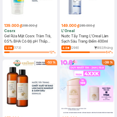
139.000 ₫
149.000 ₫
298.000 ₫
289.000 ₫
Cosrx
L'Oreal
Gel Rửa Mặt Cosrx Tràm Trà,
Nước Tẩy Trang L'Oreal Làm
0.5% BHA Có Độ pH Thấp
Sạch Sâu Trang Điểm 400ml
150ml
(173)
(298)
892/tháng
5.0
4.8
12
%
64
%
-
53
%
-
36
%