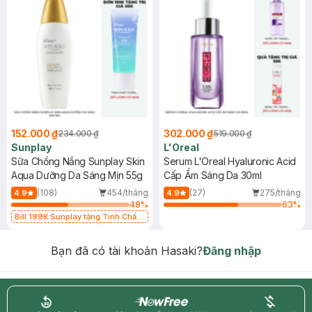
152.000 ₫
302.000 ₫
234.000 ₫
519.000 ₫
Sunplay
L'Oreal
Sữa Chống Nắng Sunplay Skin
Serum L'Oreal Hyaluronic Acid
Aqua Dưỡng Da Sáng Mịn 55g
Cấp Ẩm Sáng Da 30ml
(108)
454/tháng
(27)
275/tháng
4.9
4.9
48
%
63
%
Bill 199K Sunplay tặng Tinh Chất
Chống Nắng 7g trị giá 30K (SL có
hạn)
Bạn đã có tài khoản Hasaki?
Đăng nhập