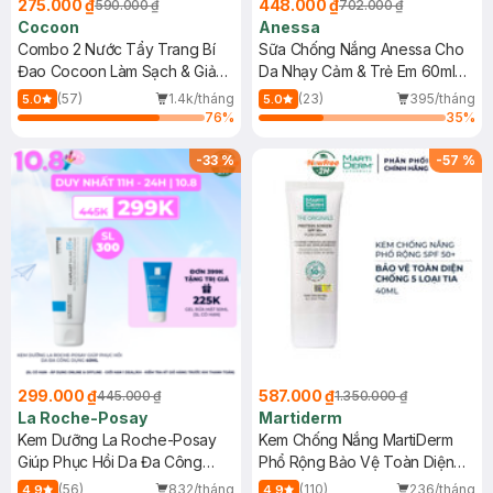
275.000 ₫
448.000 ₫
590.000 ₫
702.000 ₫
Cocoon
Anessa
Combo 2 Nước Tẩy Trang Bí
Sữa Chống Nắng Anessa Cho
Đao Cocoon Làm Sạch & Giảm
Da Nhạy Cảm & Trẻ Em 60ml
Dầu 500ml
(Mới)
(57)
1.4k/tháng
(23)
395/tháng
5.0
5.0
76
%
35
%
-
33
%
-
57
%
299.000 ₫
587.000 ₫
445.000 ₫
1.350.000 ₫
La Roche-Posay
Martiderm
Kem Dưỡng La Roche-Posay
Kem Chống Nắng MartiDerm
Giúp Phục Hồi Da Đa Công
Phổ Rộng Bảo Vệ Toàn Diện
Dụng 40ml
40ml
(56)
832/tháng
(110)
236/tháng
4.9
4.9