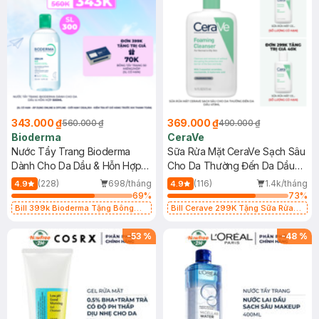
343.000 ₫
369.000 ₫
560.000 ₫
490.000 ₫
Bioderma
CeraVe
Nước Tẩy Trang Bioderma
Sữa Rửa Mặt CeraVe Sạch Sâu
Dành Cho Da Dầu & Hỗn Hợp
Cho Da Thường Đến Da Dầu
500ml
473ml
(228)
698/tháng
(116)
1.4k/tháng
4.9
4.9
69
%
73
%
Bill 399k Bioderma Tặng Bông
Bill Cerave 299K Tặng Sữa Rửa
Tẩy Trang Hộp 50 Miếng (SL có
Mặt Cerave 30ml (SL có hạn)
hạn)
-
53
%
-
48
%