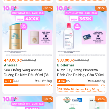
Chống Nắng Cho Da Nhạy Cảm
Gel rửa mặt da dầu nhạy cảm 50ml
SPF 50+ 20ml (SL Có Hạn)
(SL có hạn)
-
36
%
-
35
%
448.000 ₫
363.000 ₫
702.000 ₫
560.000 ₫
Anessa
Bioderma
Sữa Chống Nắng Anessa
Nước Tẩy Trang Bioderma
Dưỡng Da Kiềm Dầu 60ml (Bản
Dành Cho Da Nhạy Cảm 500ml
Mới)
(44)
481/tháng
(228)
804/tháng
4.9
4.9
35
%
67
%
Bill 399k Bioderma Tặng Bông
Tẩy Trang Hộp 50 Miếng (SL có
hạn)
-
39
%
-
25
%