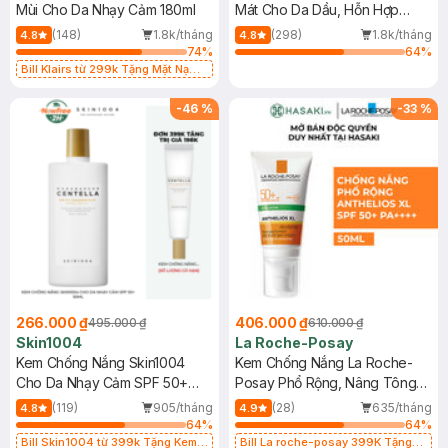
Mùi Cho Da Nhạy Cảm 180ml
Mát Cho Da Dầu, Hỗn Hợp
400ml
(148)
1.8k/tháng
(298)
1.8k/tháng
4.8
4.8
74
%
64
%
Bill Klairs từ 299k Tặng Mặt Nạ
Làm Dịu Da & Kiểm Soát Dầu Nhờn
25ml (SL Có Hạn)
-
46
%
-
33
%
266.000 ₫
406.000 ₫
495.000 ₫
610.000 ₫
Skin1004
La Roche-Posay
Kem Chống Nắng Skin1004
Kem Chống Nắng La Roche-
Cho Da Nhạy Cảm SPF 50+
Posay Phổ Rộng, Nâng Tông
50ml
Kiềm Dầu 50ml
(119)
905/tháng
(28)
635/tháng
4.8
4.9
64
%
64
%
Bill Skin1004 từ 399k Tặng Kem
Bill La roche-posay 399K Tặng