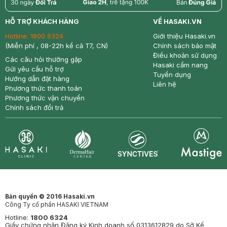
return
nowfree
price
HỖ TRỢ KHÁCH HÀNG
VỀ HASAKI.VN
Hotline:
1800 6324
Giới thiệu Hasaki.vn
(Miễn phí , 08-22h kể cả T7, CN)
Chính sách bảo mật
Điều khoản sử dụng
Các câu hỏi thường gặp
Hasaki cẩm nang
Gửi yêu cầu hỗ trợ
Tuyển dụng
Hướng dẫn đặt hàng
Liên hệ
Phương thức thanh toán
Phương thức vận chuyển
Chính sách đổi trả
Synctives
Clinic
Dermahair
Mastige
Bản quyền © 2016 Hasaki.vn
Công Ty cổ phần HASAKI VIETNAM
Hotline:
1800 6324
Giấy chứng nhận Đăng ký Kinh doanh số 0313612829 do Sở Kế