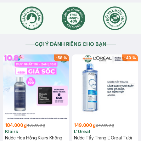
GỢI Ý DÀNH RIÊNG CHO BẠN
-
58
%
-
40
%
184.000 ₫
149.000 ₫
435.000 ₫
249.000 ₫
Klairs
L'Oreal
Nước Hoa Hồng Klairs Không
Nước Tẩy Trang L'Oreal Tươi