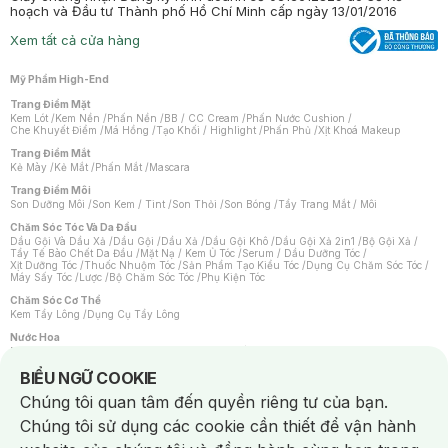
hoạch và Đầu tư Thành phố Hồ Chí Minh cấp ngày 13/01/2016
Xem tất cả cửa hàng
Mỹ Phẩm High-End
Trang Điểm Mặt
Kem Lót
/
Kem Nền
/
Phấn Nền
/
BB / CC Cream
/
Phấn Nước Cushion
/
Che Khuyết Điểm
/
Má Hồng
/
Tạo Khối / Highlight
/
Phấn Phủ
/
Xịt Khoá Makeup
Trang Điểm Mắt
Kẻ Mày
/
Kẻ Mắt
/
Phấn Mắt
/
Mascara
Trang Điểm Môi
Son Dưỡng Môi
/
Son Kem / Tint
/
Son Thỏi
/
Son Bóng
/
Tẩy Trang Mắt / Môi
Chăm Sóc Tóc Và Da Đầu
Dầu Gội Và Dầu Xả
/
Dầu Gội
/
Dầu Xả
/
Dầu Gội Khô
/
Dầu Gội Xả 2in1
/
Bộ Gội Xả
/
Tẩy Tế Bào Chết Da Đầu
/
Mặt Nạ / Kem Ủ Tóc
/
Serum / Dầu Dưỡng Tóc
/
Xịt Dưỡng Tóc
/
Thuốc Nhuộm Tóc
/
Sản Phẩm Tạo Kiểu Tóc
/
Dụng Cụ Chăm Sóc Tóc
/
Máy Sấy Tóc
/
Lược
/
Bộ Chăm Sóc Tóc
/
Phụ Kiện Tóc
Chăm Sóc Cơ Thể
Kem Tẩy Lông
/
Dụng Cụ Tẩy Lông
Nước Hoa
Nước Hoa Nữ
/
Nước Hoa Nam
/
Nước Hoa Cao Cấp
/
Xịt Thơm Toàn Thân
/
Nước Hoa Vùng Kín
Notice about cookies usage
BIỂU NGỮ COOKIE
Chăm Sóc Cá Nhân
Chúng tôi quan tâm đến quyền riêng tư của bạn.
Chống Muỗi
/
Khẩu Trang
/
Máy Massage
/
Mặt Nạ Xông Hơi
/
Nước Rửa Tay
/
Sản Phẩm Chăm Sóc Khác
/
Bàn Chải Đánh Răng
/
Bàn Chải Điện
/
Chúng tôi sử dụng các cookie cần thiết để vận hành
Hỗ Trợ Trắng Răng
/
Kem Đánh Răng
/
Máy Tăm Nước
/
Nước Súc Miệng
/
Tăm / Chỉ Nha Khoa
/
Xịt Thơm Miệng
/
Dung Dịch Vệ Sinh
/
Dưỡng Vùng Kín
/