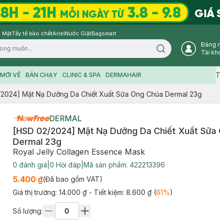
 Mặt
Tẩy tế bào chết
Ariel
Nước Giặt
Bagsmart
Đăng 
Search icon
Tài kh
T
MỚI VỀ
BÁN CHẠY
CLINIC & SPA
DERMAHAIR
2024] Mặt Nạ Dưỡng Da Chiết Xuất Sữa Ong Chúa Dermal 23g
DERMAL
[HSD 02/2024] Mặt Nạ Dưỡng Da Chiết Xuất Sữa
Dermal 23g
Royal Jelly Collagen Essence Mask
0
đánh giá
|
0
Hỏi đáp
|
Mã sản phẩm:
422213396
5.400 ₫
(Đã bao gồm VAT)
Giá thị trường:
14.000 ₫
- Tiết kiệm:
8.600 ₫
(
61
%
)
Số lượng: