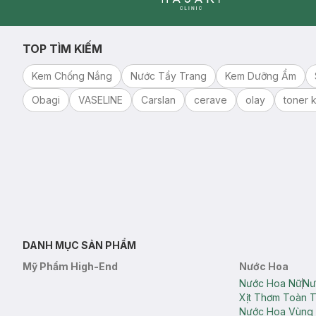
Clinic
TOP TÌM KIẾM
Kem Chống Nắng
Nước Tẩy Trang
Kem Dưỡng Ẩm
Obagi
VASELINE
Carslan
cerave
olay
toner k
DANH MỤC SẢN PHẨM
Mỹ Phẩm High-End
Nước Hoa
Nước Hoa Nữ
Nư
Xịt Thơm Toàn 
Nước Hoa Vùng 