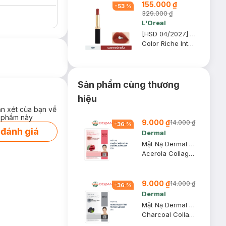
155.000 ₫
-
53
%
329.000 ₫
L'Oreal
[HSD 04/2027] Son Môi L'Oreal Mịn Lì 129 I Lead - Cam Đỏ Đất 1.7g
Color Riche Intense Volume Matte
Sản phẩm cùng thương
hiệu
ận xét của bạn về
 phẩm này
9.000 ₫
14.000 ₫
-
36
%
 đánh giá
Dermal
Mặt Nạ Dermal Chiết Chất Sơ Ri Dưỡng Sáng Da 23g
Acerola Collagen Essence Mask
9.000 ₫
14.000 ₫
-
36
%
Dermal
Mặt Nạ Dermal Chiết Xuất Than Hoạt Tính Dưỡng Da 23g
Charcoal Collagen Essence Mask