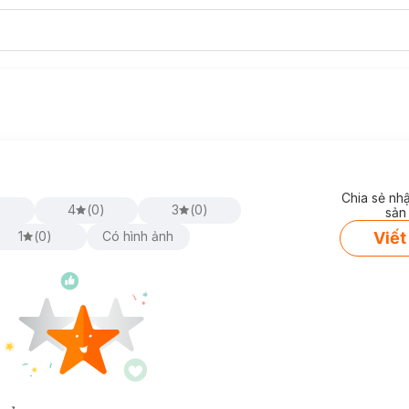
Chia sẻ nh
)
4
(
0
)
3
(
0
)
sản
Viết
1
(
0
)
Có hình ảnh