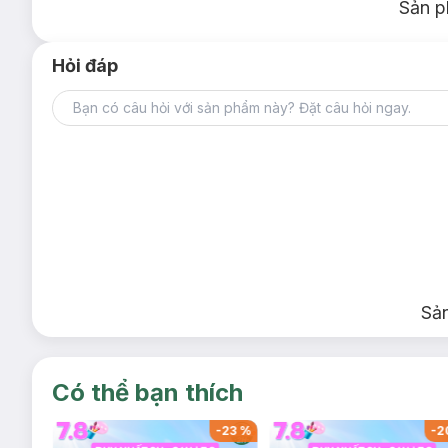
Sản p
Hỏi đáp
Sả
Có thể bạn thích
-
38
%
-
23
%
-
2