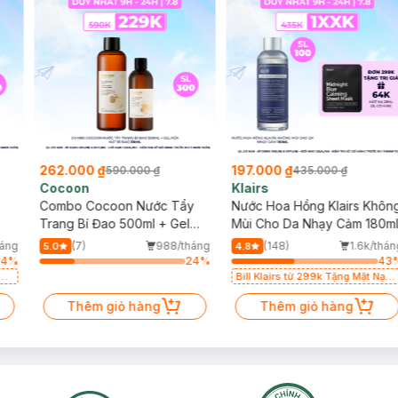
262.000 ₫
197.000 ₫
590.000 ₫
435.000 ₫
Cocoon
Klairs
Combo Cocoon Nước Tẩy
Nước Hoa Hồng Klairs Khôn
Trang Bí Đao 500ml + Gel
Mùi Cho Da Nhạy Cảm 180m
Rửa Mặt Bí Đao 310ml
háng
(7)
988/tháng
(148)
1.6k/thán
5.0
4.8
64
%
24
%
43
Bill Klairs từ 299k Tặng Mặt Nạ
L
Làm Dịu Da & Kiểm Soát Dầu
Thêm giỏ hàng
Thêm giỏ hàng
Nhờn 25ml (SL Có Hạn)