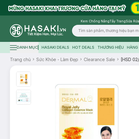
Kem Chống Nắng
Tẩy Trang
Sữa Rửa
Logo
DANH MỤC
HASAKI DEALS
HOT DEALS
THƯƠNG HIỆU
HÀNG 
Hamburger icon
Trang chủ
Sức Khỏe - Làm Đẹp
Clearance Sale
[HSD 02/