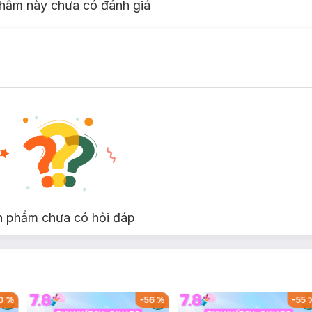
hẩm này chưa có đánh giá
n phẩm chưa có hỏi đáp
0
%
-
56
%
-
55