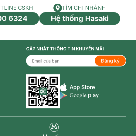
TLINE CSKH
TÌM CHI NHÁNH
HOTLINE CSKH
Tìm chi nhánh
00 6324
Hệ thống Hasaki
tín toàn cầu
CẬP NHẬT THÔNG TIN KHUYẾN MÃI
Đăng ký
Appstore icon
Goolge Play icon