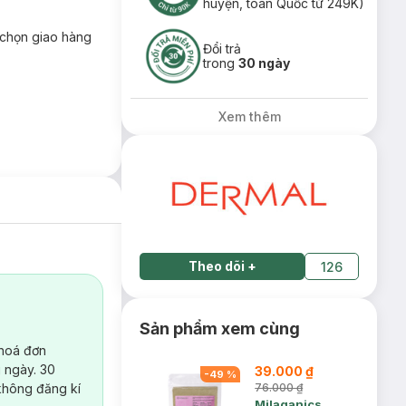
huyện, toàn Quốc từ 249K)
chọn giao hàng
Đổi trả
trong
30 ngày
Xem thêm
Theo dõi
+
126
Sản phẩm xem cùng
 hoá đơn
 ngày. 30
39.000 ₫
-
49
%
không đăng kí
76.000 ₫
Milaganics