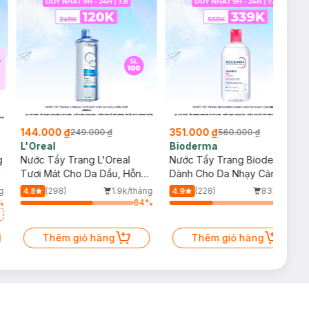
144.000 ₫
351.000 ₫
249.000 ₫
560.000 ₫
L'Oreal
Bioderma
g
Nước Tẩy Trang L'Oreal
Nước Tẩy Trang Bioderma
l
Tươi Mát Cho Da Dầu, Hỗn
Dành Cho Da Nhạy Cảm
Hợp 400ml
500ml
g
(298)
1.9k/tháng
(228)
832/tháng
4.8
4.9
%
64
%
38
%
Thêm giỏ hàng
Thêm giỏ hàng