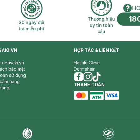
HO
18
n phí 2H
30 ngày đổi trả miễn phí
Thương hiệu uy 
Thương hiệu
30 ngày đổi
uy tín toàn
trả miễn phí
cầu
SAKI.VN
HỢP TÁC & LIÊN KẾT
iệu Hasaki.vn
Hasaki Clinic
sách bảo mật
Dermahair
hoản sử dụng
 cẩm nang
facebook
THANH TOÁN
instagram
tiktok
dụng
master card
ATM card
visa card