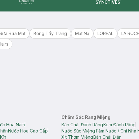
Synctives
Dermahair
Sữa Rửa Mặt
Bông Tẩy Trang
Mặt Nạ
LOREAL
LA ROC
lairs
Chăm Sóc Răng Miệng
ớc Hoa Nam
Bàn Chải Đánh Răng
Kem Đánh Răng
Thân
Nước Hoa Cao Cấp
Nước Súc Miệng
Tăm Nước / Chỉ Nha 
Kín
Xịt Thơm Miệng
Bàn Chải Điện