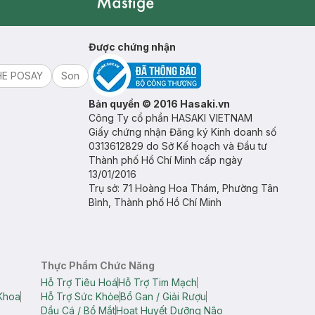
Mastige
Được chứng nhận
HE POSAY
Son
Bản quyền © 2016 Hasaki.vn
Công Ty cổ phần HASAKI VIETNAM
Giấy chứng nhận Đăng ký Kinh doanh số
0313612829 do Sở Kế hoạch và Đầu tư
Thành phố Hồ Chí Minh cấp ngày
13/01/2016
Trụ sở: 71 Hoàng Hoa Thám, Phường Tân
Bình, Thành phố Hồ Chí Minh
Thực Phẩm Chức Năng
Hỗ Trợ Tiêu Hoá
Hỗ Trợ Tim Mạch
Khoa
Hỗ Trợ Sức Khỏe
Bổ Gan / Giải Rượu
Dầu Cá / Bổ Mắt
Hoạt Huyết Dưỡng Não