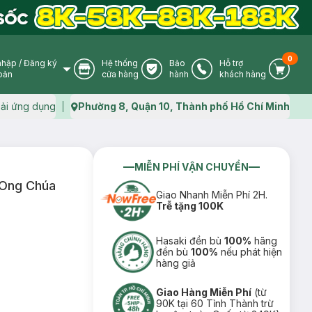
0
nhập
/
Đăng ký
Hệ thống
Bảo
Hỗ trợ
User Icon
Store Icon
Warranty Icon
Phone Icon
Cart I
oản
cửa hàng
hành
khách hàng
ải ứng dụng
Phường 8, Quận 10, Thành phố Hồ Chí Minh
Map icon
MIỄN PHÍ VẬN CHUYỂN
 Ong Chúa
Giao Nhanh Miễn Phí 2H.
Trễ tặng 100K
Hasaki đền bù
100%
hãng
đền bù
100%
nếu phát hiện
hàng giả
Giao Hàng Miễn Phí
(từ
90K tại 60 Tỉnh Thành trừ