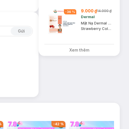
9.000 ₫
14.000 ₫
-
36
%
Dermal
Mặt Nạ Dermal Chiết Xuất Quả Dâu Dưỡng Sáng Da 23g
Strawberry Collagen Essence Mask
Gửi
Xem thêm
%
-
42
%
-
37
%