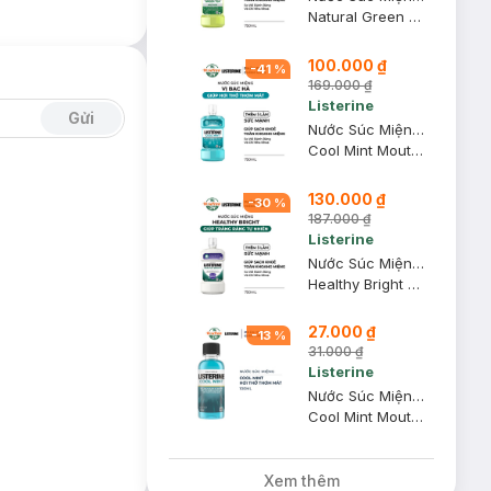
Natural Green Tea Zero Alcohol Multi-Action Mouthwash
100.000 ₫
-
41
%
169.000 ₫
Listerine
Gửi
Nước Súc Miệng Listerine Hơi Thở Thơm Mát 750ml
Cool Mint Mouthwash
130.000 ₫
-
30
%
187.000 ₫
Listerine
Nước Súc Miệng Listerine Giúp Răng Trắng Sáng 750ml
Healthy Bright Multi-Action Mouthwash
27.000 ₫
-
13
%
31.000 ₫
Listerine
Nước Súc Miệng Listerine Hơi Thở Thơm Mát 100ml
Cool Mint Mouthwash
Xem thêm