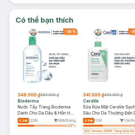
Có thể bạn thích
-
38
%
-
38
%
-
3
348.000 ₫
341.000 ₫
560.000 ₫
490.000 ₫
Bioderma
CeraVe
rma
Nước Tẩy Trang Bioderma
Sữa Rửa Mặt CeraVe Sạc
m
Dành Cho Da Dầu & Hỗn Hợp
Sâu Cho Da Thường Đến 
500ml
Dầu 473ml
/tháng
(228)
688/tháng
(116)
1.5k/t
4.9
4.9
33
%
33
%
Bill Cerave 299K Tặng Sữa Rử