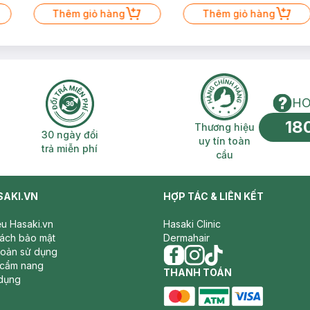
Thêm giỏ hàng
Thêm giỏ hàng
HO
18
n phí 2H
30 ngày đổi trả miễn phí
Thương hiệu uy 
Thương hiệu
30 ngày đổi
uy tín toàn
trả miễn phí
cầu
SAKI.VN
HỢP TÁC & LIÊN KẾT
iệu Hasaki.vn
Hasaki Clinic
sách bảo mật
Dermahair
hoản sử dụng
 cẩm nang
facebook
THANH TOÁN
instagram
tiktok
dụng