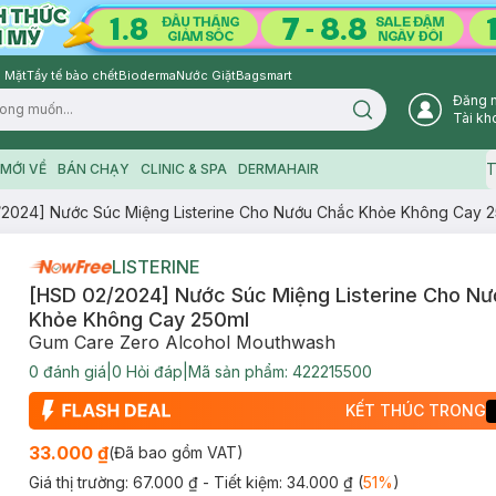
 Mặt
Tẩy tế bào chết
Bioderma
Nước Giặt
Bagsmart
Đăng 
Search icon
Tài kh
T
MỚI VỀ
BÁN CHẠY
CLINIC & SPA
DERMAHAIR
2024] Nước Súc Miệng Listerine Cho Nướu Chắc Khỏe Không Cay 
LISTERINE
[HSD 02/2024] Nước Súc Miệng Listerine Cho N
Khỏe Không Cay 250ml
Gum Care Zero Alcohol Mouthwash
0
đánh giá
|
0
Hỏi đáp
|
Mã sản phẩm:
422215500
KẾT THÚC TRONG
33.000 ₫
(Đã bao gồm VAT)
Giá thị trường:
67.000 ₫
- Tiết kiệm:
34.000 ₫
(
51
%
)