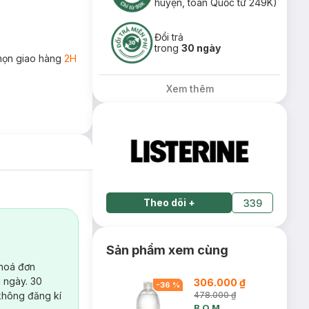
huyện, toàn Quốc từ 249K)
Đổi trả
trong
30 ngày
họn giao hàng
2H
Xem thêm
Theo dõi
+
339
Sản phẩm xem cùng
 hoá đơn
 ngày. 30
306.000 ₫
-
36
%
không đăng kí
478.000 ₫
B.O.M