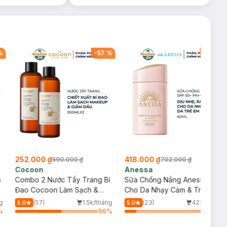
%
-
57
%
-
40
%
252.000 ₫
418.000 ₫
590.000 ₫
702.000 ₫
Cocoon
Anessa
m
Combo 2 Nước Tẩy Trang Bí
Sữa Chống Nắng Anessa
Đao Cocoon Làm Sạch &
Cho Da Nhạy Cảm & Trẻ Em
Giảm Dầu 500ml
60ml (Mới)
g
(57)
1.5k/tháng
(23)
423/tháng
5.0
5.0
%
56
%
14
%