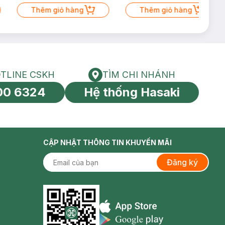
Thêm giỏ hàng
Thêm giỏ hàng
TLINE CSKH
TÌM CHI NHÁNH
HOTLINE CSKH
Tìm chi nhánh
00 6324
Hệ thống Hasaki
tín toàn cầu
CẬP NHẬT THÔNG TIN KHUYẾN MÃI
Đăng ký
Appstore icon