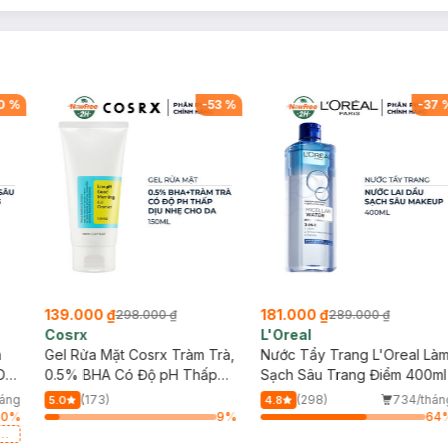
0
%
-
53
%
-
37
139.000 ₫
181.000 ₫
298.000 ₫
289.000 ₫
Cosrx
L'Oreal
h
Gel Rửa Mặt Cosrx Tràm Trà,
Nước Tẩy Trang L'Oreal Là
Da
0.5% BHA Có Độ pH Thấp
Sạch Sâu Trang Điểm 400ml
150ml
háng
(173)
(298)
734/thán
5.0
4.8
40
%
9
%
64
a