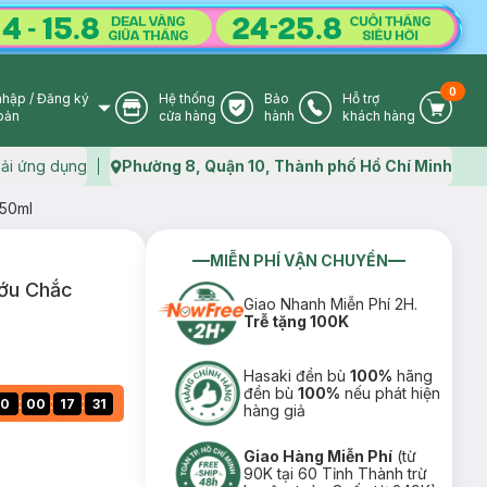
0
nhập
/
Đăng ký
Hệ thống
Bảo
Hỗ trợ
User Icon
Store Icon
Warranty Icon
Phone Icon
Cart I
oản
cửa hàng
hành
khách hàng
ải ứng dụng
Phường 8, Quận 10, Thành phố Hồ Chí Minh
Map icon
250ml
MIỄN PHÍ VẬN CHUYỂN
ướu Chắc
Giao Nhanh Miễn Phí 2H.
Trễ tặng 100K
Hasaki đền bù
100%
hãng
đền bù
100%
nếu phát hiện
:
:
:
0
00
17
30
hàng giả
Giao Hàng Miễn Phí
(từ
90K tại 60 Tỉnh Thành trừ