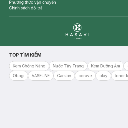
Phương thức vận chuyển
Chính sách đổi trả
Clinic
TOP TÌM KIẾM
Kem Chống Nắng
Nước Tẩy Trang
Kem Dưỡng Ẩm
Obagi
VASELINE
Carslan
cerave
olay
toner k