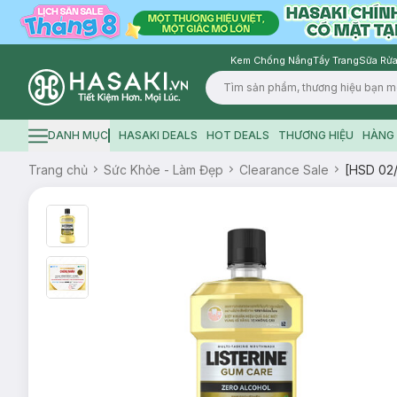
Kem Chống Nắng
Tẩy Trang
Sữa Rửa
Logo
DANH MỤC
HASAKI DEALS
HOT DEALS
THƯƠNG HIỆU
HÀNG 
Hamburger icon
Trang chủ
Sức Khỏe - Làm Đẹp
Clearance Sale
[HSD 02/