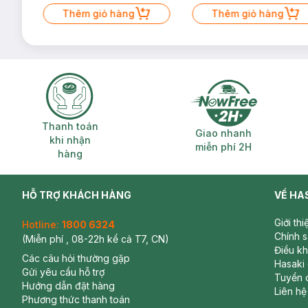
Mặt Cerave 30ml (SL có hạn)
Thêm giỏ hàng
Thêm giỏ hàng
Thanh toán khi nhận hàng
Giao nhanh miễ
Thanh toán
Giao nhanh
khi nhận
miễn phí 2H
hàng
HỖ TRỢ KHÁCH HÀNG
VỀ HA
Giới th
Hotline:
1800 6324
Chính 
(Miễn phí , 08-22h kể cả T7, CN)
Điều k
Các câu hỏi thường gặp
Hasaki
Gửi yêu cầu hỗ trợ
Tuyển 
Hướng dẫn đặt hàng
Liên hệ
Phương thức thanh toán