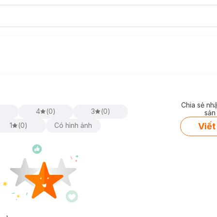
Chia sẻ nh
)
4
(
0
)
3
(
0
)
sản
Viết
1
(
0
)
Có hình ảnh