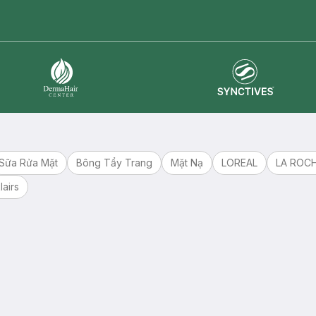
master card
ATM card
visa card
Synctives
Dermahair
Sữa Rửa Mặt
Bông Tẩy Trang
Mặt Nạ
LOREAL
LA ROC
lairs