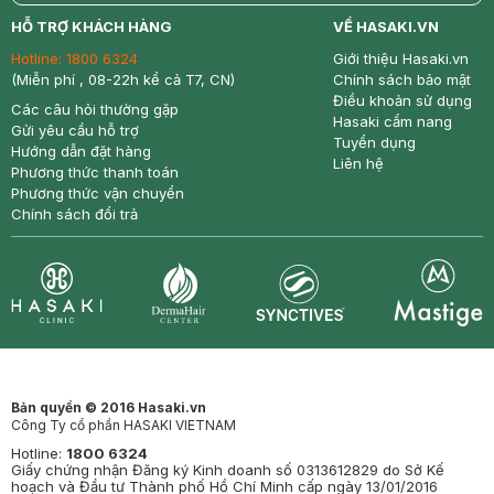
return
nowfree
price
HỖ TRỢ KHÁCH HÀNG
VỀ HASAKI.VN
Hotline:
1800 6324
Giới thiệu Hasaki.vn
(Miễn phí , 08-22h kể cả T7, CN)
Chính sách bảo mật
Điều khoản sử dụng
Các câu hỏi thường gặp
Hasaki cẩm nang
Gửi yêu cầu hỗ trợ
Tuyển dụng
Hướng dẫn đặt hàng
Liên hệ
Phương thức thanh toán
Phương thức vận chuyển
Chính sách đổi trả
Synctives
Clinic
Dermahair
Mastige
Bản quyền © 2016 Hasaki.vn
Công Ty cổ phần HASAKI VIETNAM
Hotline:
1800 6324
Giấy chứng nhận Đăng ký Kinh doanh số 0313612829 do Sở Kế
hoạch và Đầu tư Thành phố Hồ Chí Minh cấp ngày 13/01/2016