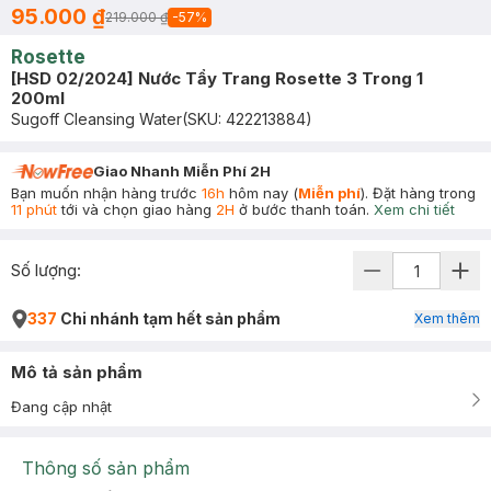
95.000 ₫
219.000 ₫
-
57
%
Rosette
[HSD 02/2024] Nước Tẩy Trang Rosette 3 Trong 1
200ml
Sugoff Cleansing Water
(SKU:
422213884
)
Giao Nhanh Miễn Phí 2H
Bạn muốn nhận hàng trước
16h
hôm nay (
Miễn phí
). Đặt hàng trong
11 phút
tới và chọn giao hàng
2H
ở bước thanh toán.
Xem chi tiết
Số lượng:
337
Chi nhánh tạm hết sản phẩm
Xem thêm
Mô tả sản phẩm
Đang cập nhật
Thông số sản phẩm