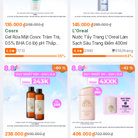
135.000 ₫
145.000 ₫
298.000 ₫
289.000 ₫
Cosrx
L'Oreal
Gel Rửa Mặt Cosrx Tràm Trà,
Nước Tẩy Trang L'Oreal Làm
0.5% BHA Có Độ pH Thấp
Sạch Sâu Trang Điểm 400ml
150ml
(173)
(298)
916/tháng
5.0
4.8
36
%
64
%
-
60
%
-
42
%
238.000 ₫
406.000 ₫
590.000 ₫
702.000 ₫