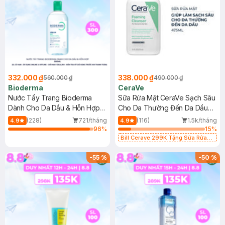
332.000 ₫
338.000 ₫
560.000 ₫
490.000 ₫
Bioderma
CeraVe
Nước Tẩy Trang Bioderma
Sữa Rửa Mặt CeraVe Sạch Sâu
Dành Cho Da Dầu & Hỗn Hợp
Cho Da Thường Đến Da Dầu
500ml
473ml
(228)
721/tháng
(116)
1.5k/tháng
4.9
4.9
96
%
15
%
Bill Cerave 299K Tặng Sữa Rửa
Mặt Cerave 30ml (SL có hạn)
-
55
%
-
50
%