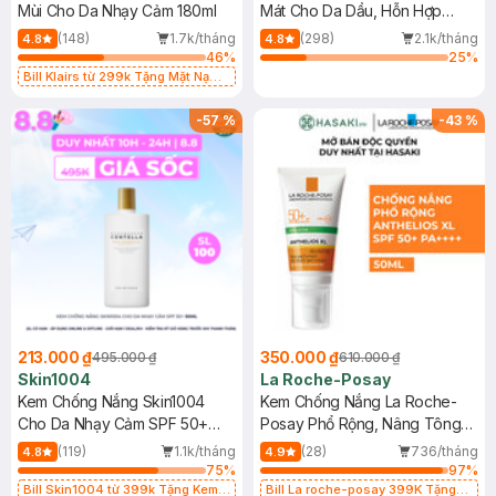
Mùi Cho Da Nhạy Cảm 180ml
Mát Cho Da Dầu, Hỗn Hợp
400ml
(148)
1.7k/tháng
(298)
2.1k/tháng
4.8
4.8
46
%
25
%
Bill Klairs từ 299k Tặng Mặt Nạ
Làm Dịu Da & Kiểm Soát Dầu Nhờn
25ml (SL Có Hạn)
-
57
%
-
43
%
213.000 ₫
350.000 ₫
495.000 ₫
610.000 ₫
Skin1004
La Roche-Posay
Kem Chống Nắng Skin1004
Kem Chống Nắng La Roche-
Cho Da Nhạy Cảm SPF 50+
Posay Phổ Rộng, Nâng Tông
50ml
Kiềm Dầu 50ml
(119)
1.1k/tháng
(28)
736/tháng
4.8
4.9
75
%
97
%
Bill Skin1004 từ 399k Tặng Kem
Bill La roche-posay 399K Tặng