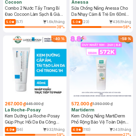
Cocoon
Anessa
Combo 2 Nước Tẩy Trang Bí
Sữa Chống Nắng Anessa Cho
Đao Cocoon Làm Sạch & Giảm
Da Nhạy Cảm & Trẻ Em 60ml
Dầu 500ml
(Mới)
(57)
1.6k/tháng
(23)
436/tháng
5.0
5.0
38
%
58
%
-
40
%
-
58
%
267.000 ₫
572.000 ₫
445.000 ₫
1.350.000 ₫
La Roche-Posay
Martiderm
Kem Dưỡng La Roche-Posay
Kem Chống Nắng MartiDerm
Giúp Phục Hồi Da Đa Công
Phổ Rộng Bảo Vệ Toàn Diện
Dụng 40ml
40ml
(56)
932/tháng
(110)
243/tháng
4.9
4.9
59
%
27
%