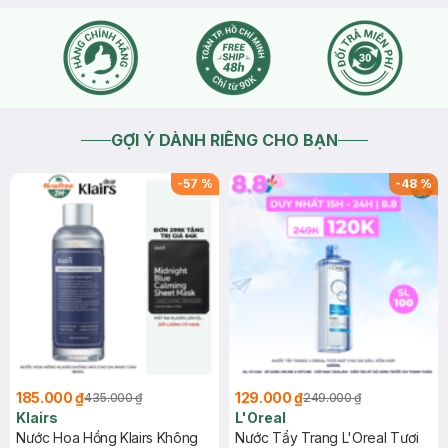
GỢI Ý DÀNH RIÊNG CHO BẠN
-
57
%
-
48
%
185.000 ₫
129.000 ₫
435.000 ₫
249.000 ₫
Klairs
L'Oreal
Nước Hoa Hồng Klairs Không
Nước Tẩy Trang L'Oreal Tươi