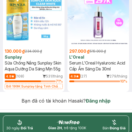
130.000 ₫
297.000 ₫
234.000 ₫
519.000 ₫
Sunplay
L'Oreal
Sữa Chống Nắng Sunplay Skin
Serum L'Oreal Hyaluronic Acid
Aqua Dưỡng Da Sáng Mịn 55g
Cấp Ẩm Sáng Da 30ml
(108)
531/tháng
(27)
279/tháng
4.9
4.9
71
%
10
%
Bill 199K Sunplay tặng Tinh Chất
Chống Nắng 7g trị giá 30K (SL có
hạn)
Bạn đã có tài khoản Hasaki?
Đăng nhập