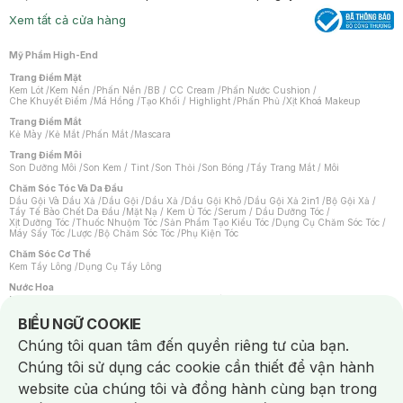
Xem tất cả cửa hàng
Mỹ Phẩm High-End
Trang Điểm Mặt
Kem Lót
/
Kem Nền
/
Phấn Nền
/
BB / CC Cream
/
Phấn Nước Cushion
/
Che Khuyết Điểm
/
Má Hồng
/
Tạo Khối / Highlight
/
Phấn Phủ
/
Xịt Khoá Makeup
Trang Điểm Mắt
Kẻ Mày
/
Kẻ Mắt
/
Phấn Mắt
/
Mascara
Trang Điểm Môi
Son Dưỡng Môi
/
Son Kem / Tint
/
Son Thỏi
/
Son Bóng
/
Tẩy Trang Mắt / Môi
Chăm Sóc Tóc Và Da Đầu
Dầu Gội Và Dầu Xả
/
Dầu Gội
/
Dầu Xả
/
Dầu Gội Khô
/
Dầu Gội Xả 2in1
/
Bộ Gội Xả
/
Tẩy Tế Bào Chết Da Đầu
/
Mặt Nạ / Kem Ủ Tóc
/
Serum / Dầu Dưỡng Tóc
/
Xịt Dưỡng Tóc
/
Thuốc Nhuộm Tóc
/
Sản Phẩm Tạo Kiểu Tóc
/
Dụng Cụ Chăm Sóc Tóc
/
Máy Sấy Tóc
/
Lược
/
Bộ Chăm Sóc Tóc
/
Phụ Kiện Tóc
Chăm Sóc Cơ Thể
Kem Tẩy Lông
/
Dụng Cụ Tẩy Lông
Nước Hoa
Nước Hoa Nữ
/
Nước Hoa Nam
/
Nước Hoa Cao Cấp
/
Xịt Thơm Toàn Thân
/
Nước Hoa Vùng Kín
Notice about cookies usage
BIỂU NGỮ COOKIE
Chăm Sóc Cá Nhân
Chúng tôi quan tâm đến quyền riêng tư của bạn.
Chống Muỗi
/
Khẩu Trang
/
Máy Massage
/
Mặt Nạ Xông Hơi
/
Nước Rửa Tay
/
Sản Phẩm Chăm Sóc Khác
/
Bàn Chải Đánh Răng
/
Bàn Chải Điện
/
Chúng tôi sử dụng các cookie cần thiết để vận hành
Hỗ Trợ Trắng Răng
/
Kem Đánh Răng
/
Máy Tăm Nước
/
Nước Súc Miệng
/
Tăm / Chỉ Nha Khoa
/
Xịt Thơm Miệng
/
Dung Dịch Vệ Sinh
/
Dưỡng Vùng Kín
/
website của chúng tôi và đồng hành cùng bạn trong
Khăn Ướt Vệ Sinh Vùng Kín
/
Băng Vệ Sinh
/
Tampon
/
Bọt Cạo Râu
/
Dao Cạo Râu
/
Máy Cạo Râu