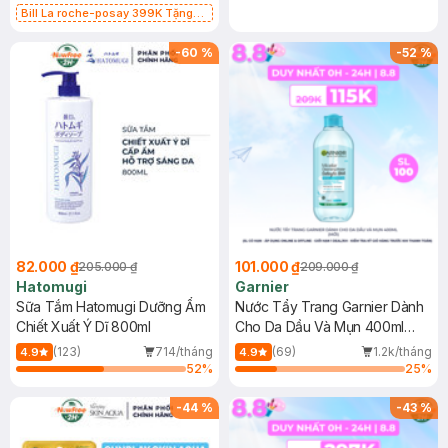
Bill La roche-posay 399K Tặng
Gel rửa mặt da dầu nhạy cảm 50ml
(SL có hạn)
-
60
%
-
52
%
82.000 ₫
101.000 ₫
205.000 ₫
209.000 ₫
Hatomugi
Garnier
Sữa Tắm Hatomugi Dưỡng Ẩm
Nước Tẩy Trang Garnier Dành
Chiết Xuất Ý Dĩ 800ml
Cho Da Dầu Và Mụn 400ml
(Mới)
(123)
714/tháng
(69)
1.2k/tháng
4.9
4.9
52
%
25
%
-
44
%
-
43
%