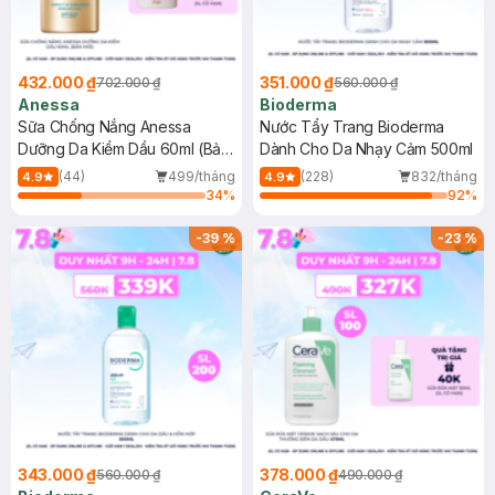
432.000 ₫
351.000 ₫
702.000 ₫
560.000 ₫
Anessa
Bioderma
Sữa Chống Nắng Anessa
Nước Tẩy Trang Bioderma
Dưỡng Da Kiềm Dầu 60ml (Bản
Dành Cho Da Nhạy Cảm 500ml
Mới)
(44)
499/tháng
(228)
832/tháng
4.9
4.9
34
%
92
%
-
39
%
-
23
%
343.000 ₫
378.000 ₫
560.000 ₫
490.000 ₫