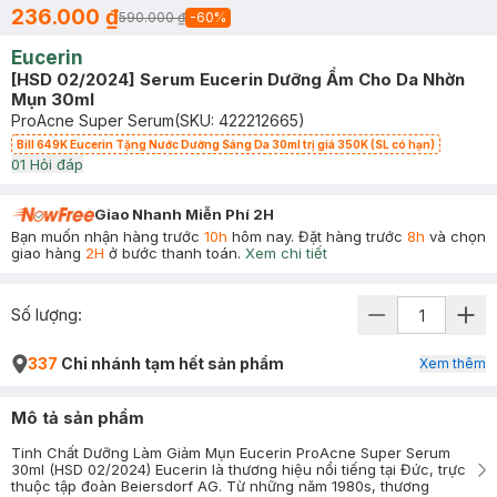
236.000 ₫
590.000 ₫
-
60
%
Eucerin
[HSD 02/2024] Serum Eucerin Dưỡng Ẩm Cho Da Nhờn
Mụn 30ml
ProAcne Super Serum
(SKU:
422212665
)
Bill 649K Eucerin Tặng Nước Dưỡng Sáng Da 30ml trị giá 350K (SL có hạn)
0
1
Hỏi đáp
Giao Nhanh Miễn Phí 2H
Bạn muốn nhận hàng trước
10h
hôm nay. Đặt hàng trước
8h
và chọn
giao hàng
2H
ở bước thanh toán.
Xem chi tiết
Số lượng:
337
Chi nhánh tạm hết sản phẩm
Xem thêm
Mô tả sản phẩm
Tinh Chất Dưỡng Làm Giảm Mụn Eucerin ProAcne Super Serum
30ml (HSD 02/2024) Eucerin là thương hiệu nổi tiếng tại Đức, trực
thuộc tập đoàn Beiersdorf AG. Từ những năm 1980s, thương