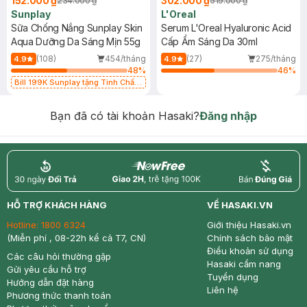
152.000 ₫
302.000 ₫
234.000 ₫
519.000 ₫
Sunplay
L'Oreal
Sữa Chống Nắng Sunplay Skin
Serum L'Oreal Hyaluronic Acid
Aqua Dưỡng Da Sáng Mịn 55g
Cấp Ẩm Sáng Da 30ml
(108)
454/tháng
(27)
275/tháng
4.9
4.9
48
%
46
%
Bill 199K Sunplay tặng Tinh Chất
Chống Nắng 7g trị giá 30K (SL có
hạn)
Bạn đã có tài khoản Hasaki?
Đăng nhập
return
nowfree
price
HỖ TRỢ KHÁCH HÀNG
VỀ HASAKI.VN
Hotline:
1800 6324
Giới thiệu Hasaki.vn
(Miễn phí , 08-22h kể cả T7, CN)
Chính sách bảo mật
Điều khoản sử dụng
Các câu hỏi thường gặp
Hasaki cẩm nang
Gửi yêu cầu hỗ trợ
Tuyển dụng
Hướng dẫn đặt hàng
Liên hệ
Phương thức thanh toán