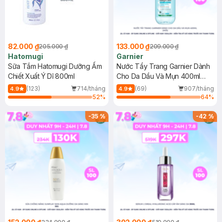
82.000 ₫
133.000 ₫
205.000 ₫
209.000 ₫
Hatomugi
Garnier
Sữa Tắm Hatomugi Dưỡng Ẩm
Nước Tẩy Trang Garnier Dành
Chiết Xuất Ý Dĩ 800ml
Cho Da Dầu Và Mụn 400ml
(Mới)
(123)
714/tháng
(69)
907/tháng
4.9
4.9
52
%
64
%
-
35
%
-
42
%