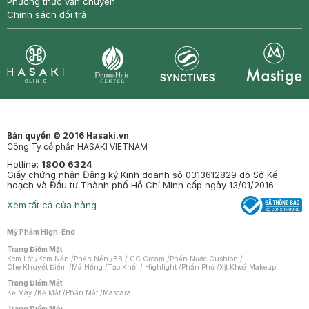
Phương thức vận chuyển
Chính sách đổi trả
Synctives
Clinic
Dermahair
Mastige
Bản quyền © 2016 Hasaki.vn
Công Ty cổ phần HASAKI VIETNAM
Hotline:
1800 6324
Giấy chứng nhận Đăng ký Kinh doanh số 0313612829 do Sở Kế
hoạch và Đầu tư Thành phố Hồ Chí Minh cấp ngày 13/01/2016
Xem tất cả cửa hàng
Mỹ Phẩm High-End
Trang Điểm Mặt
Kem Lót
/
Kem Nền
/
Phấn Nền
/
BB / CC Cream
/
Phấn Nước Cushion
/
Che Khuyết Điểm
/
Má Hồng
/
Tạo Khối / Highlight
/
Phấn Phủ
/
Xịt Khoá Makeup
Trang Điểm Mắt
Kẻ Mày
/
Kẻ Mắt
/
Phấn Mắt
/
Mascara
Trang Điểm Môi