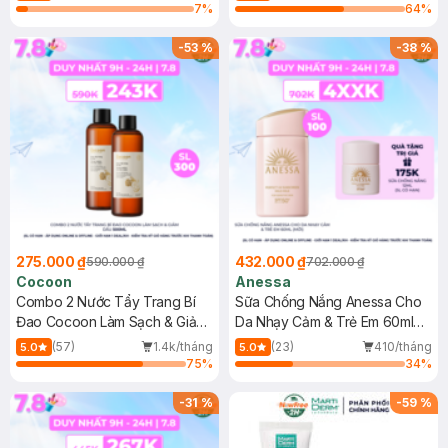
7
%
64
%
-
53
%
-
38
%
275.000 ₫
432.000 ₫
590.000 ₫
702.000 ₫
Cocoon
Anessa
Combo 2 Nước Tẩy Trang Bí
Sữa Chống Nắng Anessa Cho
Đao Cocoon Làm Sạch & Giảm
Da Nhạy Cảm & Trẻ Em 60ml
Dầu 500ml
(Mới)
(57)
1.4k/tháng
(23)
410/tháng
5.0
5.0
75
%
34
%
-
31
%
-
59
%