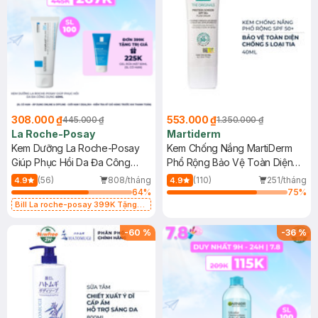
308.000 ₫
553.000 ₫
445.000 ₫
1.350.000 ₫
La Roche-Posay
Martiderm
Kem Dưỡng La Roche-Posay
Kem Chống Nắng MartiDerm
Giúp Phục Hồi Da Đa Công
Phổ Rộng Bảo Vệ Toàn Diện
Dụng 40ml
40ml
(56)
808/tháng
(110)
251/tháng
4.9
4.9
64
%
75
%
Bill La roche-posay 399K Tặng
Gel rửa mặt da dầu nhạy cảm 50ml
(SL có hạn)
-
60
%
-
36
%