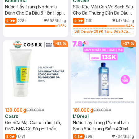
Bioderma
CeraVe
Nước Tẩy Trang Bioderma
Sữa Rửa Mặt CeraVe Sạch Sâu
Dành Cho Da Dầu & Hỗn Hợp
Cho Da Thường Đến Da Dầu
500ml
473ml
(228)
698/tháng
(116)
1.4k/tháng
4.9
4.9
95
%
64
%
Bill Cerave 299K Tặng Sữa Rửa
Mặt Cerave 30ml (SL có hạn)
-
53
%
-
37
%
139.000 ₫
181.000 ₫
298.000 ₫
289.000 ₫
Cosrx
L'Oreal
Gel Rửa Mặt Cosrx Tràm Trà,
Nước Tẩy Trang L'Oreal Làm
0.5% BHA Có Độ pH Thấp
Sạch Sâu Trang Điểm 400ml
150ml
(173)
(298)
734/tháng
5.0
4.8