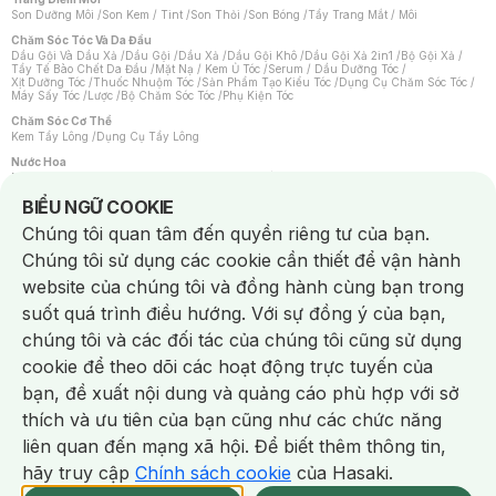
Son Dưỡng Môi
/
Son Kem / Tint
/
Son Thỏi
/
Son Bóng
/
Tẩy Trang Mắt / Môi
Chăm Sóc Tóc Và Da Đầu
Dầu Gội Và Dầu Xả
/
Dầu Gội
/
Dầu Xả
/
Dầu Gội Khô
/
Dầu Gội Xả 2in1
/
Bộ Gội Xả
/
Tẩy Tế Bào Chết Da Đầu
/
Mặt Nạ / Kem Ủ Tóc
/
Serum / Dầu Dưỡng Tóc
/
Xịt Dưỡng Tóc
/
Thuốc Nhuộm Tóc
/
Sản Phẩm Tạo Kiểu Tóc
/
Dụng Cụ Chăm Sóc Tóc
/
Máy Sấy Tóc
/
Lược
/
Bộ Chăm Sóc Tóc
/
Phụ Kiện Tóc
Chăm Sóc Cơ Thể
Kem Tẩy Lông
/
Dụng Cụ Tẩy Lông
Nước Hoa
Nước Hoa Nữ
/
Nước Hoa Nam
/
Nước Hoa Cao Cấp
/
Xịt Thơm Toàn Thân
/
Nước Hoa Vùng Kín
Notice about cookies usage
BIỂU NGỮ COOKIE
Chăm Sóc Cá Nhân
Chúng tôi quan tâm đến quyền riêng tư của bạn.
Chống Muỗi
/
Khẩu Trang
/
Máy Massage
/
Mặt Nạ Xông Hơi
/
Nước Rửa Tay
/
Sản Phẩm Chăm Sóc Khác
/
Bàn Chải Đánh Răng
/
Bàn Chải Điện
/
Chúng tôi sử dụng các cookie cần thiết để vận hành
Hỗ Trợ Trắng Răng
/
Kem Đánh Răng
/
Máy Tăm Nước
/
Nước Súc Miệng
/
Tăm / Chỉ Nha Khoa
/
Xịt Thơm Miệng
/
Dung Dịch Vệ Sinh
/
Dưỡng Vùng Kín
/
website của chúng tôi và đồng hành cùng bạn trong
Khăn Ướt Vệ Sinh Vùng Kín
/
Băng Vệ Sinh
/
Tampon
/
Bọt Cạo Râu
/
Dao Cạo Râu
/
Máy Cạo Râu
suốt quá trình điều hướng. Với sự đồng ý của bạn,
Vấn Đề Về Da
chúng tôi và các đối tác của chúng tôi cũng sử dụng
Da Dầu / Lỗ Chân Lông To
/
Da Khô / Mất Nước
/
Da Lão Hóa
/
Da Mụn
/
Da Nhạy Cảm / Kích Ứng
/
Da Xỉn Màu
/
Thâm / Nám / Tàn Nhang
/
cookie để theo dõi các hoạt động trực tuyến của
Quầng Thâm & Bọng Mắt
/
Sẹo
/
Viêm Da Cơ Địa
bạn, đề xuất nội dung và quảng cáo phù hợp với sở
Dụng Cụ / Phụ Kiện Chăm Sóc Da
Chat i
Bông Tẩy Trang
/
Khăn Lau Mặt Khô
/
Dụng Cụ / Máy Rửa Mặt
/
Máy Chăm Sóc Da
/
thích và ưu tiên của bạn cũng như các chức năng
Dụng Cụ Chăm Sóc Khác
liên quan đến mạng xã hội. Để biết thêm thông tin,
hãy truy cập
Chính sách cookie
của Hasaki.