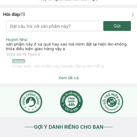
Hỏi đáp
(
1
)
Gửi
Huỳnh Như
sản phẩm này ở xa quá hay sao mà mình đặt lại hiện lên không
thỏa điều kiện giao hàng vậy ạ
2023-06-19
Thích
0
Hasaki
Chào bạn, sản phẩm này Hasaki đang tạm hết ạ
2023-06-19
Thích
0
Xem tất cả
GỢI Ý DÀNH RIÊNG CHO BẠN