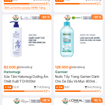
64
%
62
%
Bill La roche-posay 399K Tặng
Gel rửa mặt da dầu nhạy cảm 50ml
(SL có hạn)
-
60
%
-
39
%
82.000 ₫
128.000 ₫
205.000 ₫
209.000 ₫
Hatomugi
Garnier
Sữa Tắm Hatomugi Dưỡng Ẩm
Nước Tẩy Trang Garnier Dành
Chiết Xuất Ý Dĩ 800ml
Cho Da Dầu Và Mụn 400ml
(Mới)
(123)
714/tháng
(69)
942/tháng
4.9
4.9
52
%
64
%
-
35
%
-
42
%