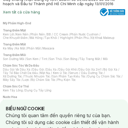
hoạch và Đầu tư Thành phố Hồ Chí Minh cấp ngày 13/01/2016
Xem tất cả cửa hàng
Mỹ Phẩm High-End
Trang Điểm Mặt
Kem Lót
/
Kem Nền
/
Phấn Nền
/
BB / CC Cream
/
Phấn Nước Cushion
/
Che Khuyết Điểm
/
Má Hồng
/
Tạo Khối / Highlight
/
Phấn Phủ
/
Xịt Khoá Makeup
Trang Điểm Mắt
Kẻ Mày
/
Kẻ Mắt
/
Phấn Mắt
/
Mascara
Trang Điểm Môi
Son Dưỡng Môi
/
Son Kem / Tint
/
Son Thỏi
/
Son Bóng
/
Tẩy Trang Mắt / Môi
Chăm Sóc Tóc Và Da Đầu
Dầu Gội Và Dầu Xả
/
Dầu Gội
/
Dầu Xả
/
Dầu Gội Khô
/
Dầu Gội Xả 2in1
/
Bộ Gội Xả
/
Tẩy Tế Bào Chết Da Đầu
/
Mặt Nạ / Kem Ủ Tóc
/
Serum / Dầu Dưỡng Tóc
/
Xịt Dưỡng Tóc
/
Thuốc Nhuộm Tóc
/
Sản Phẩm Tạo Kiểu Tóc
/
Dụng Cụ Chăm Sóc Tóc
/
Máy Sấy Tóc
/
Lược
/
Bộ Chăm Sóc Tóc
/
Phụ Kiện Tóc
Chăm Sóc Cơ Thể
Kem Tẩy Lông
/
Dụng Cụ Tẩy Lông
Nước Hoa
Nước Hoa Nữ
/
Nước Hoa Nam
/
Nước Hoa Cao Cấp
/
Xịt Thơm Toàn Thân
/
Nước Hoa Vùng Kín
Notice about cookies usage
BIỂU NGỮ COOKIE
Chăm Sóc Cá Nhân
Chúng tôi quan tâm đến quyền riêng tư của bạn.
Chống Muỗi
/
Khẩu Trang
/
Máy Massage
/
Mặt Nạ Xông Hơi
/
Nước Rửa Tay
/
Sản Phẩm Chăm Sóc Khác
/
Bàn Chải Đánh Răng
/
Bàn Chải Điện
/
Chúng tôi sử dụng các cookie cần thiết để vận hành
Hỗ Trợ Trắng Răng
/
Kem Đánh Răng
/
Máy Tăm Nước
/
Nước Súc Miệng
/
Tăm / Chỉ Nha Khoa
/
Xịt Thơm Miệng
/
Dung Dịch Vệ Sinh
/
Dưỡng Vùng Kín
/