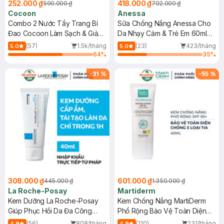
252.000 ₫
418.000 ₫
590.000 ₫
702.000 ₫
Cocoon
Anessa
Combo 2 Nước Tẩy Trang Bí
Sữa Chống Nắng Anessa Cho
Đao Cocoon Làm Sạch & Giảm
Da Nhạy Cảm & Trẻ Em 60ml
Dầu 500ml
(Mới)
(57)
1.5k/tháng
(23)
423/tháng
5.0
5.0
64
%
35
%
-
31
%
-
55
%
308.000 ₫
601.000 ₫
445.000 ₫
1.350.000 ₫
La Roche-Posay
Martiderm
Kem Dưỡng La Roche-Posay
Kem Chống Nắng MartiDerm
Giúp Phục Hồi Da Đa Công
Phổ Rộng Bảo Vệ Toàn Diện
Dụng 40ml
40ml
(56)
808/tháng
(110)
231/tháng
4.9
4.9