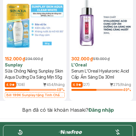
152.000 ₫
302.000 ₫
234.000 ₫
519.000 ₫
Sunplay
L'Oreal
Sữa Chống Nắng Sunplay Skin
Serum L'Oreal Hyaluronic Acid
Aqua Dưỡng Da Sáng Mịn 55g
Cấp Ẩm Sáng Da 30ml
(108)
454/tháng
(27)
275/tháng
4.9
4.9
48
%
49
%
Bill 199K Sunplay tặng Tinh Chất
Chống Nắng 7g trị giá 30K (SL có
hạn)
Bạn đã có tài khoản Hasaki?
Đăng nhập