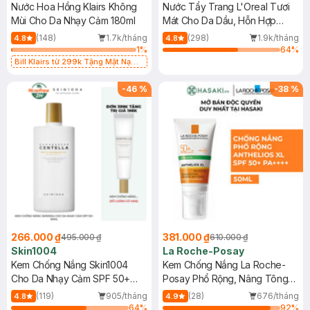
Nước Hoa Hồng Klairs Không
Nước Tẩy Trang L'Oreal Tươi
Mùi Cho Da Nhạy Cảm 180ml
Mát Cho Da Dầu, Hỗn Hợp
400ml
(148)
1.7k/tháng
(298)
1.9k/tháng
4.8
4.8
1
%
64
%
Bill Klairs từ 299k Tặng Mặt Nạ
Làm Dịu Da & Kiểm Soát Dầu Nhờn
25ml (SL Có Hạn)
-
46
%
-
38
%
266.000 ₫
381.000 ₫
495.000 ₫
610.000 ₫
Skin1004
La Roche-Posay
Kem Chống Nắng Skin1004
Kem Chống Nắng La Roche-
Cho Da Nhạy Cảm SPF 50+
Posay Phổ Rộng, Nâng Tông
50ml
Kiềm Dầu 50ml
(119)
905/tháng
(28)
676/tháng
4.8
4.9
64
%
92
%