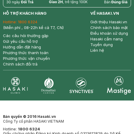
return
nowfree
price
HỖ TRỢ KHÁCH HÀNG
VỀ HASAKI.VN
Hotline:
1800 6324
Giới thiệu Hasaki.vn
(Miễn phí , 08-22h kể cả T7, CN)
Chính sách bảo mật
Điều khoản sử dụng
Các câu hỏi thường gặp
Hasaki cẩm nang
Gửi yêu cầu hỗ trợ
Tuyển dụng
Hướng dẫn đặt hàng
Liên hệ
Phương thức thanh toán
Phương thức vận chuyển
Chính sách đổi trả
Synctives
Clinic
Dermahair
Mastige
Bản quyền © 2016 Hasaki.vn
Công Ty cổ phần HASAKI VIETNAM
Hotline:
1800 6324
Giấy chứng nhận Đăng ký Kinh doanh số 0313612829 do Sở Kế