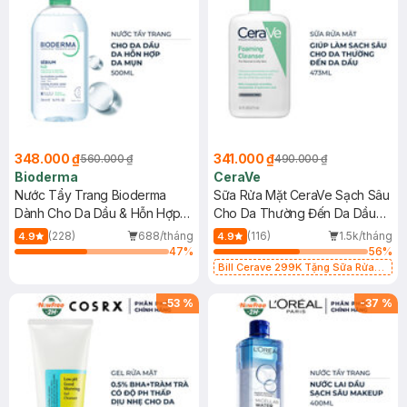
348.000 ₫
341.000 ₫
560.000 ₫
490.000 ₫
Bioderma
CeraVe
Nước Tẩy Trang Bioderma
Sữa Rửa Mặt CeraVe Sạch Sâu
Dành Cho Da Dầu & Hỗn Hợp
Cho Da Thường Đến Da Dầu
500ml
473ml
(228)
688/tháng
(116)
1.5k/tháng
4.9
4.9
47
%
56
%
Bill Cerave 299K Tặng Sữa Rửa
Mặt Cerave 30ml (SL có hạn)
-
53
%
-
37
%