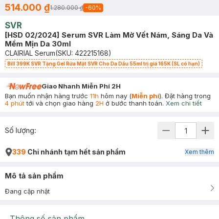
514.000 ₫
1.280.000 ₫
-
60
%
SVR
[HSD 02/2024] Serum SVR Làm Mờ Vết Nám, Sáng Da Và
Mềm Mịn Da 30ml
CLAIRIAL Serum
(SKU:
422215168
)
Bill 399K SVR Tặng Gel Rửa Mặt SVR Cho Da Dầu 55ml trị giá 165K (SL có hạn)
Giao Nhanh Miễn Phí 2H
Bạn muốn nhận hàng trước
11h
hôm nay (
Miễn phí
). Đặt hàng trong
4 phút
tới và chọn giao hàng
2H
ở bước thanh toán.
Xem chi tiết
Số lượng:
339
Chi nhánh tạm hết sản phẩm
Xem thêm
Mô tả sản phẩm
Đang cập nhật
Thông số sản phẩm