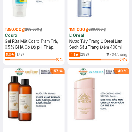
139.000 ₫
181.000 ₫
298.000 ₫
289.000 ₫
Cosrx
L'Oreal
Gel Rửa Mặt Cosrx Tràm Trà,
Nước Tẩy Trang L'Oreal Làm
0.5% BHA Có Độ pH Thấp
Sạch Sâu Trang Điểm 400ml
150ml
(173)
(298)
734/tháng
5.0
4.8
10
%
64
%
-
57
%
-
40
%