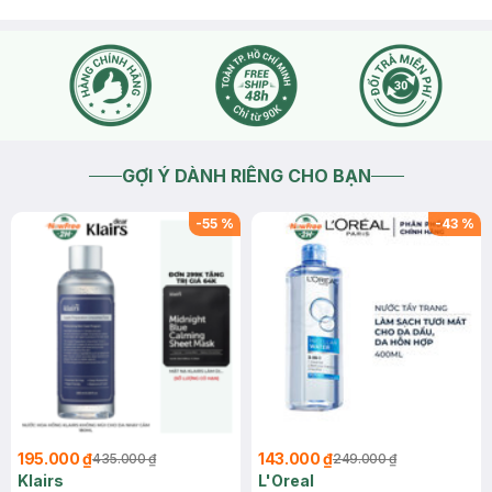
GỢI Ý DÀNH RIÊNG CHO BẠN
-
55
%
-
43
%
195.000 ₫
143.000 ₫
435.000 ₫
249.000 ₫
Klairs
L'Oreal