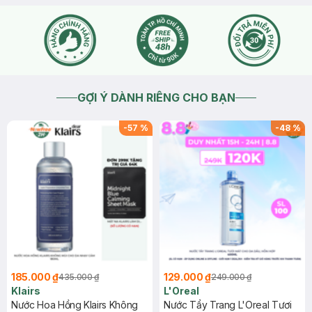
GỢI Ý DÀNH RIÊNG CHO BẠN
-
57
%
-
48
%
185.000 ₫
129.000 ₫
435.000 ₫
249.000 ₫
Klairs
L'Oreal
Nước Hoa Hồng Klairs Không
Nước Tẩy Trang L'Oreal Tươi