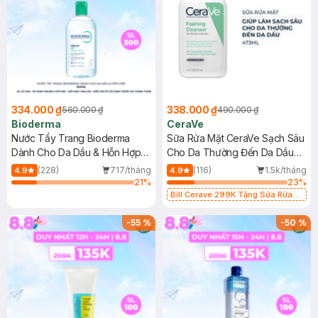
334.000 ₫
338.000 ₫
560.000 ₫
490.000 ₫
Bioderma
CeraVe
Nước Tẩy Trang Bioderma
Sữa Rửa Mặt CeraVe Sạch Sâu
Dành Cho Da Dầu & Hỗn Hợp
Cho Da Thường Đến Da Dầu
500ml
473ml
(228)
717/tháng
(116)
1.5k/tháng
4.9
4.9
21
%
23
%
Bill Cerave 299K Tặng Sữa Rửa
Mặt Cerave 30ml (SL có hạn)
-
55
%
-
50
%