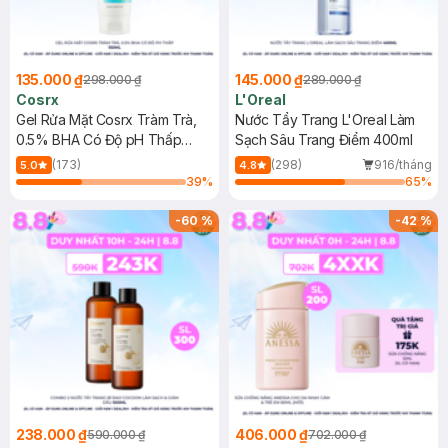
135.000 ₫
145.000 ₫
298.000 ₫
289.000 ₫
Cosrx
L'Oreal
Gel Rửa Mặt Cosrx Tràm Trà,
Nước Tẩy Trang L'Oreal Làm
0.5% BHA Có Độ pH Thấp
Sạch Sâu Trang Điểm 400ml
150ml
(173)
(298)
916/tháng
5.0
4.8
39
%
65
%
-
60
%
-
42
%
238.000 ₫
406.000 ₫
590.000 ₫
702.000 ₫