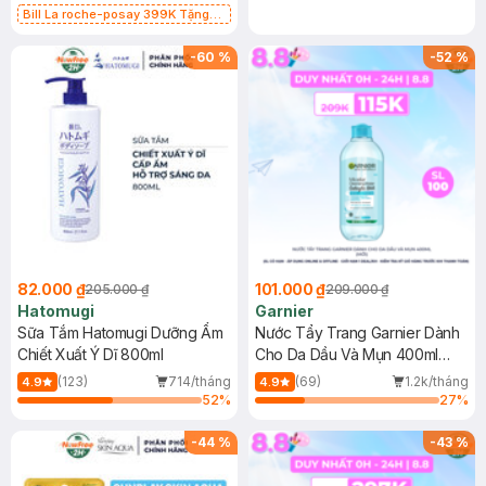
Bill La roche-posay 399K Tặng
Gel rửa mặt da dầu nhạy cảm 50ml
(SL có hạn)
-
60
%
-
52
%
82.000 ₫
101.000 ₫
205.000 ₫
209.000 ₫
Hatomugi
Garnier
Sữa Tắm Hatomugi Dưỡng Ẩm
Nước Tẩy Trang Garnier Dành
Chiết Xuất Ý Dĩ 800ml
Cho Da Dầu Và Mụn 400ml
(Mới)
(123)
714/tháng
(69)
1.2k/tháng
4.9
4.9
52
%
27
%
-
44
%
-
43
%