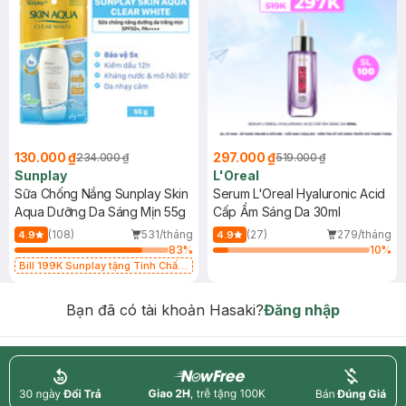
130.000 ₫
297.000 ₫
234.000 ₫
519.000 ₫
Sunplay
L'Oreal
Sữa Chống Nắng Sunplay Skin
Serum L'Oreal Hyaluronic Acid
Aqua Dưỡng Da Sáng Mịn 55g
Cấp Ẩm Sáng Da 30ml
(108)
531/tháng
(27)
279/tháng
4.9
4.9
83
%
10
%
Bill 199K Sunplay tặng Tinh Chất
Chống Nắng 7g trị giá 30K (SL có
hạn)
Bạn đã có tài khoản Hasaki?
Đăng nhập