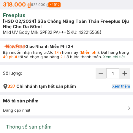
318.000 ₫
622.000 ₫
-
49
%
Freeplus
[HSD 02/2024] Sữa Chống Nắng Toàn Thân Freeplus Dịu
Nhẹ Cho Da 50ml
Mild UV Body Milk SPF32 PA+++
(SKU:
422215568
)
Giao Nhanh Miễn Phí 2H
Bạn muốn nhận hàng trước
17h
hôm nay (
Miễn phí
). Đặt hàng trong
49 phút
tới và chọn giao hàng
2H
ở bước thanh toán.
Xem chi tiết
Số lượng:
337
Chi nhánh tạm hết sản phẩm
Xem thêm
Mô tả sản phẩm
Đang cập nhật
Thông số sản phẩm