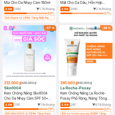
Mùi Cho Da Nhạy Cảm 180ml
Mát Cho Da Dầu, Hỗn Hợp
400ml
(148)
1.7k/tháng
(298)
2.1k/tháng
4.8
4.8
52
%
27
%
Bill Klairs từ 299k Tặng Mặt Nạ
Làm Dịu Da & Kiểm Soát Dầu Nhờn
25ml (SL Có Hạn)
-
57
%
-
38
%
213.000 ₫
381.000 ₫
495.000 ₫
610.000 ₫
Skin1004
La Roche-Posay
Kem Chống Nắng Skin1004
Kem Chống Nắng La Roche-
Cho Da Nhạy Cảm SPF 50+
Posay Phổ Rộng, Nâng Tông
50ml
Kiềm Dầu 50ml
(119)
1.1k/tháng
(28)
676/tháng
4.8
4.9
79
%
22
%
Bill Skin1004 từ 399k Tặng Kem
Bill La roche-posay 399K Tặng