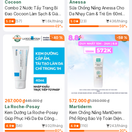
Cocoon
Anessa
Combo 2 Nước Tẩy Trang Bí
Sữa Chống Nắng Anessa Cho
Đao Cocoon Làm Sạch & Giảm
Da Nhạy Cảm & Trẻ Em 60ml
Dầu 500ml
(Mới)
(57)
1.6k/tháng
(23)
436/tháng
5.0
5.0
49
%
59
%
-
40
%
-
58
%
267.000 ₫
572.000 ₫
445.000 ₫
1.350.000 ₫
La Roche-Posay
Martiderm
Kem Dưỡng La Roche-Posay
Kem Chống Nắng MartiDerm
Giúp Phục Hồi Da Đa Công
Phổ Rộng Bảo Vệ Toàn Diện
Dụng 40ml
40ml
(56)
932/tháng
(110)
243/tháng
4.9
4.9
80
%
30
%