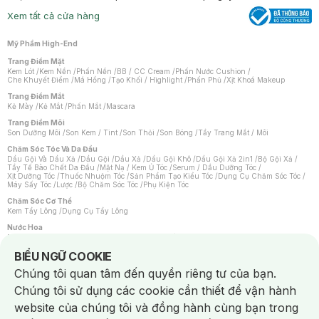
Xem tất cả cửa hàng
Mỹ Phẩm High-End
Trang Điểm Mặt
Kem Lót
/
Kem Nền
/
Phấn Nền
/
BB / CC Cream
/
Phấn Nước Cushion
/
Che Khuyết Điểm
/
Má Hồng
/
Tạo Khối / Highlight
/
Phấn Phủ
/
Xịt Khoá Makeup
Trang Điểm Mắt
Kẻ Mày
/
Kẻ Mắt
/
Phấn Mắt
/
Mascara
Trang Điểm Môi
Son Dưỡng Môi
/
Son Kem / Tint
/
Son Thỏi
/
Son Bóng
/
Tẩy Trang Mắt / Môi
Chăm Sóc Tóc Và Da Đầu
Dầu Gội Và Dầu Xả
/
Dầu Gội
/
Dầu Xả
/
Dầu Gội Khô
/
Dầu Gội Xả 2in1
/
Bộ Gội Xả
/
Tẩy Tế Bào Chết Da Đầu
/
Mặt Nạ / Kem Ủ Tóc
/
Serum / Dầu Dưỡng Tóc
/
Xịt Dưỡng Tóc
/
Thuốc Nhuộm Tóc
/
Sản Phẩm Tạo Kiểu Tóc
/
Dụng Cụ Chăm Sóc Tóc
/
Máy Sấy Tóc
/
Lược
/
Bộ Chăm Sóc Tóc
/
Phụ Kiện Tóc
Chăm Sóc Cơ Thể
Kem Tẩy Lông
/
Dụng Cụ Tẩy Lông
Nước Hoa
Nước Hoa Nữ
/
Nước Hoa Nam
/
Nước Hoa Cao Cấp
/
Xịt Thơm Toàn Thân
/
Nước Hoa Vùng Kín
Notice about cookies usage
BIỂU NGỮ COOKIE
Chăm Sóc Cá Nhân
Chúng tôi quan tâm đến quyền riêng tư của bạn.
Chống Muỗi
/
Khẩu Trang
/
Máy Massage
/
Mặt Nạ Xông Hơi
/
Nước Rửa Tay
/
Sản Phẩm Chăm Sóc Khác
/
Bàn Chải Đánh Răng
/
Bàn Chải Điện
/
Chúng tôi sử dụng các cookie cần thiết để vận hành
Hỗ Trợ Trắng Răng
/
Kem Đánh Răng
/
Máy Tăm Nước
/
Nước Súc Miệng
/
Tăm / Chỉ Nha Khoa
/
Xịt Thơm Miệng
/
Dung Dịch Vệ Sinh
/
Dưỡng Vùng Kín
/
website của chúng tôi và đồng hành cùng bạn trong
Khăn Ướt Vệ Sinh Vùng Kín
/
Băng Vệ Sinh
/
Tampon
/
Bọt Cạo Râu
/
Dao Cạo Râu
/
Máy Cạo Râu