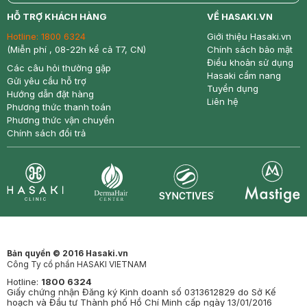
return
nowfree
price
HỖ TRỢ KHÁCH HÀNG
VỀ HASAKI.VN
Hotline:
1800 6324
Giới thiệu Hasaki.vn
(Miễn phí , 08-22h kể cả T7, CN)
Chính sách bảo mật
Điều khoản sử dụng
Các câu hỏi thường gặp
Hasaki cẩm nang
Gửi yêu cầu hỗ trợ
Tuyển dụng
Hướng dẫn đặt hàng
Liên hệ
Phương thức thanh toán
Phương thức vận chuyển
Chính sách đổi trả
Synctives
Clinic
Dermahair
Mastige
Bản quyền © 2016 Hasaki.vn
Công Ty cổ phần HASAKI VIETNAM
Hotline:
1800 6324
Giấy chứng nhận Đăng ký Kinh doanh số 0313612829 do Sở Kế
hoạch và Đầu tư Thành phố Hồ Chí Minh cấp ngày 13/01/2016