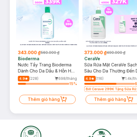
343.000 ₫
373.000 ₫
560.000 ₫
490.000 ₫
Bioderma
CeraVe
rma
Nước Tẩy Trang Bioderma
Sữa Rửa Mặt CeraVe Sạc
m
Dành Cho Da Dầu & Hỗn Hợp
Sâu Cho Da Thường Đến 
500ml
Dầu 473ml
/tháng
(228)
698/tháng
(116)
1.4k/t
4.9
4.9
18
%
15
%
Bill Cerave 299K Tặng Sữa Rử
Mặt Cerave 30ml (SL có hạn)
Thêm giỏ hàng
Thêm giỏ hàng