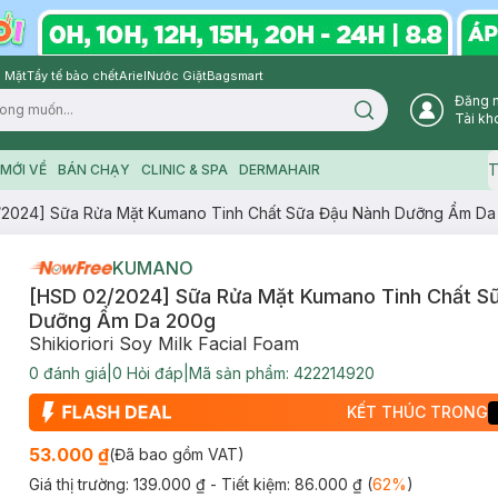
 Mặt
Tẩy tế bào chết
Ariel
Nước Giặt
Bagsmart
Đăng 
Search icon
Tài kh
T
MỚI VỀ
BÁN CHẠY
CLINIC & SPA
DERMAHAIR
/2024] Sữa Rửa Mặt Kumano Tinh Chất Sữa Đậu Nành Dưỡng Ẩm Da
KUMANO
[HSD 02/2024] Sữa Rửa Mặt Kumano Tinh Chất S
Dưỡng Ẩm Da 200g
Shikioriori Soy Milk Facial Foam
0
đánh giá
|
0
Hỏi đáp
|
Mã sản phẩm:
422214920
KẾT THÚC TRONG
53.000 ₫
(Đã bao gồm VAT)
Giá thị trường:
139.000 ₫
- Tiết kiệm:
86.000 ₫
(
62
%
)