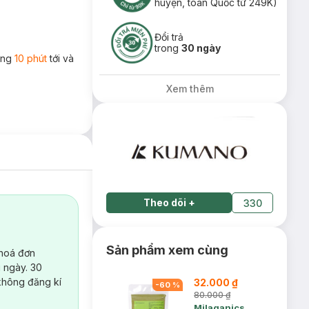
huyện, toàn Quốc từ 249K)
Đổi trả
trong
30 ngày
rong
10 phút
tới và
Xem thêm
Theo dõi
+
330
Sản phẩm xem cùng
 hoá đơn
 ngày. 30
không đăng kí
32.000 ₫
-
60
%
80.000 ₫
Milaganics