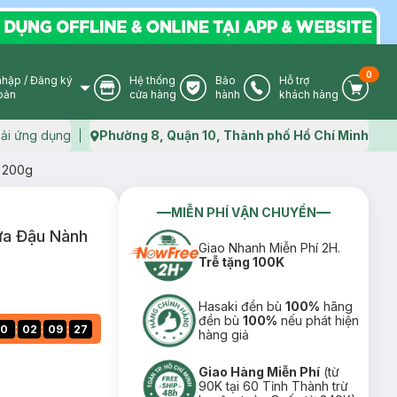
0
nhập
/
Đăng ký
Hệ thống
Bảo
Hỗ trợ
User Icon
Store Icon
Warranty Icon
Phone Icon
Cart I
oản
cửa hàng
hành
khách hàng
ải ứng dụng
Phường 8, Quận 10, Thành phố Hồ Chí Minh
Map icon
 200g
MIỄN PHÍ VẬN CHUYỂN
ữa Đậu Nành
Giao Nhanh Miễn Phí 2H.
Trễ tặng 100K
Hasaki đền bù
100%
hãng
đền bù
100%
nếu phát hiện
:
:
:
0
02
09
26
hàng giả
Giao Hàng Miễn Phí
(từ
90K tại 60 Tỉnh Thành trừ