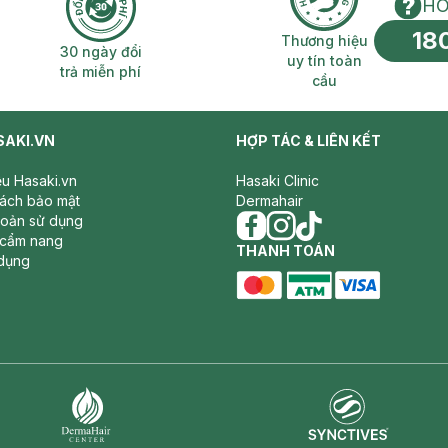
HO
18
n phí 2H
30 ngày đổi trả miễn phí
Thương hiệu uy 
Thương hiệu
30 ngày đổi
uy tín toàn
trả miễn phí
cầu
SAKI.VN
HỢP TÁC & LIÊN KẾT
iệu Hasaki.vn
Hasaki Clinic
sách bảo mật
Dermahair
hoản sử dụng
 cẩm nang
facebook
THANH TOÁN
instagram
tiktok
dụng
master card
ATM card
visa card