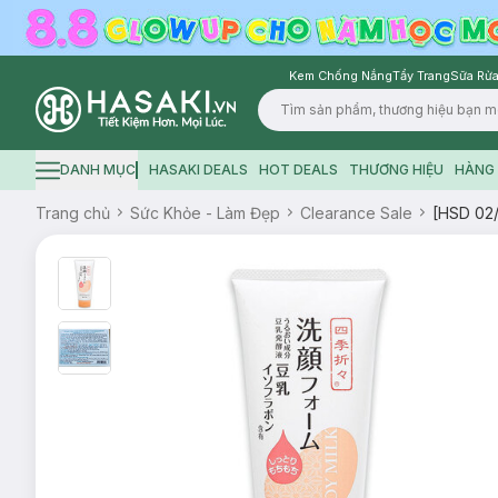
Kem Chống Nắng
Tẩy Trang
Sữa Rửa
Logo
DANH MỤC
HASAKI DEALS
HOT DEALS
THƯƠNG HIỆU
HÀNG 
Hamburger icon
Trang chủ
Sức Khỏe - Làm Đẹp
Clearance Sale
[HSD 02