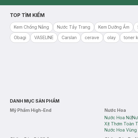
Clinic
TOP TÌM KIẾM
Kem Chống Nắng
Nước Tẩy Trang
Kem Dưỡng Ẩm
Obagi
VASELINE
Carslan
cerave
olay
toner k
DANH MỤC SẢN PHẨM
Mỹ Phẩm High-End
Nước Hoa
Nước Hoa Nữ
Nư
Xịt Thơm Toàn 
Nước Hoa Vùng 