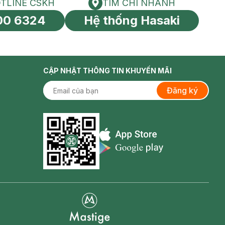
TLINE CSKH
TÌM CHI NHÁNH
HOTLINE CSKH
Tìm chi nhánh
00 6324
Hệ thống Hasaki
tín toàn cầu
CẬP NHẬT THÔNG TIN KHUYẾN MÃI
Đăng ký
Appstore icon
Goolge Play icon