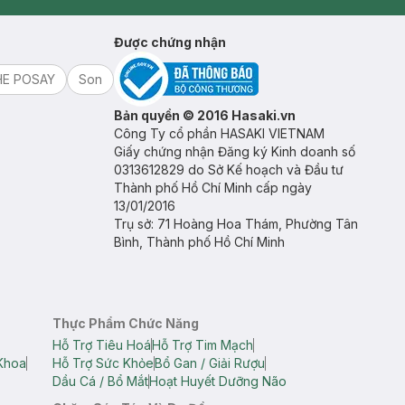
Mastige
Được chứng nhận
HE POSAY
Son
Bản quyền © 2016 Hasaki.vn
Công Ty cổ phần HASAKI VIETNAM
Giấy chứng nhận Đăng ký Kinh doanh số
0313612829 do Sở Kế hoạch và Đầu tư
Thành phố Hồ Chí Minh cấp ngày
13/01/2016
Trụ sở: 71 Hoàng Hoa Thám, Phường Tân
Bình, Thành phố Hồ Chí Minh
Thực Phẩm Chức Năng
Hỗ Trợ Tiêu Hoá
Hỗ Trợ Tim Mạch
Khoa
Hỗ Trợ Sức Khỏe
Bổ Gan / Giải Rượu
Dầu Cá / Bổ Mắt
Hoạt Huyết Dưỡng Não