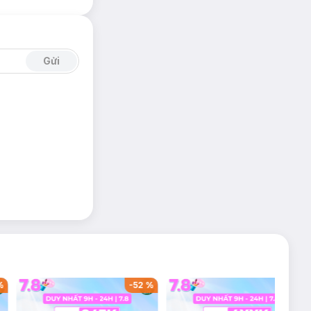
Gửi
%
-
52
%
-
36
%