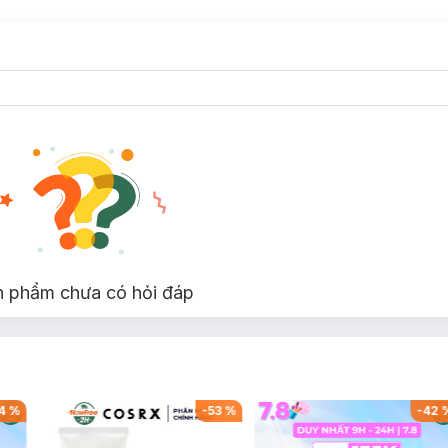
n phẩm chưa có hỏi đáp
4
%
-
53
%
-
42