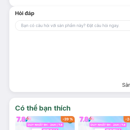
Hỏi đáp
Sả
Có thể bạn thích
-
37
%
-
39
%
-
2