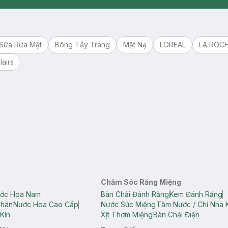
Synctives
Dermahair
Sữa Rửa Mặt
Bông Tẩy Trang
Mặt Nạ
LOREAL
LA ROC
lairs
Chăm Sóc Răng Miệng
ớc Hoa Nam
Bàn Chải Đánh Răng
Kem Đánh Răng
Thân
Nước Hoa Cao Cấp
Nước Súc Miệng
Tăm Nước / Chỉ Nha 
Kín
Xịt Thơm Miệng
Bàn Chải Điện