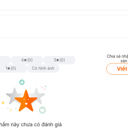
Chia sẻ nh
)
4
(
0
)
3
(
0
)
sản
Viết
1
(
0
)
Có hình ảnh
hẩm này chưa có đánh giá