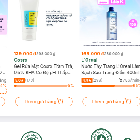
139.000 ₫
169.000 ₫
298.000 ₫
289.000 ₫
Cosrx
L'Oreal
h
Gel Rửa Mặt Cosrx Tràm Trà,
Nước Tẩy Trang L'Oreal Là
Da
0.5% BHA Có Độ pH Thấp
Sạch Sâu Trang Điểm 400ml
150ml
háng
(173)
(298)
786/thán
5.0
4.8
64
%
5
%
65
a
Thêm giỏ hàng
Thêm giỏ hàng