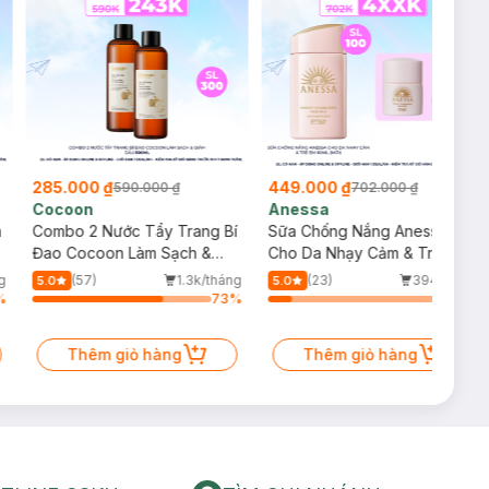
285.000 ₫
449.000 ₫
590.000 ₫
702.000 ₫
Cocoon
Anessa
m
Combo 2 Nước Tẩy Trang Bí
Sữa Chống Nắng Anessa
Đao Cocoon Làm Sạch &
Cho Da Nhạy Cảm & Trẻ Em
Giảm Dầu 500ml
60ml (Mới)
g
(57)
1.3k/tháng
(23)
394/tháng
5.0
5.0
%
73
%
13
%
Thêm giỏ hàng
Thêm giỏ hàng