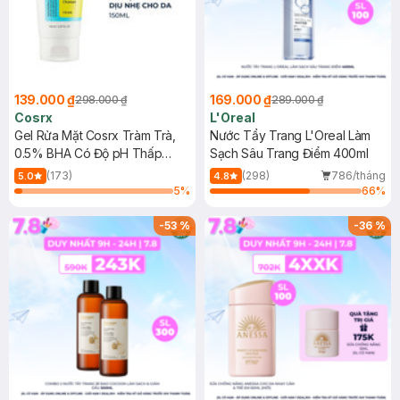
139.000 ₫
169.000 ₫
298.000 ₫
289.000 ₫
Cosrx
L'Oreal
Gel Rửa Mặt Cosrx Tràm Trà,
Nước Tẩy Trang L'Oreal Làm
0.5% BHA Có Độ pH Thấp
Sạch Sâu Trang Điểm 400ml
150ml
(173)
(298)
786/tháng
5.0
4.8
5
%
66
%
-
53
%
-
36
%