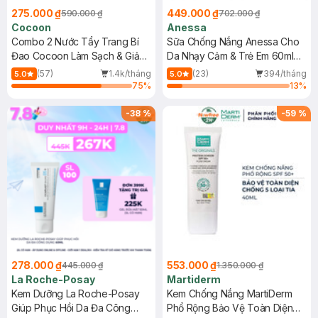
275.000 ₫
449.000 ₫
590.000 ₫
702.000 ₫
Cocoon
Anessa
Combo 2 Nước Tẩy Trang Bí
Sữa Chống Nắng Anessa Cho
Đao Cocoon Làm Sạch & Giảm
Da Nhạy Cảm & Trẻ Em 60ml
Dầu 500ml
(Mới)
(57)
1.4k/tháng
(23)
394/tháng
5.0
5.0
75
%
13
%
-
38
%
-
59
%
278.000 ₫
553.000 ₫
445.000 ₫
1.350.000 ₫
La Roche-Posay
Martiderm
Kem Dưỡng La Roche-Posay
Kem Chống Nắng MartiDerm
Giúp Phục Hồi Da Đa Công
Phổ Rộng Bảo Vệ Toàn Diện