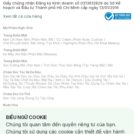
Giấy chứng nhận Đăng ký Kinh doanh số 0313612829 do Sở Kế
hoạch và Đầu tư Thành phố Hồ Chí Minh cấp ngày 13/01/2016
Xem tất cả cửa hàng
Mỹ Phẩm High-End
Trang Điểm Mặt
Kem Lót
/
Kem Nền
/
Phấn Nền
/
BB / CC Cream
/
Phấn Nước Cushion
/
Che Khuyết Điểm
/
Má Hồng
/
Tạo Khối / Highlight
/
Phấn Phủ
/
Xịt Khoá Makeup
Trang Điểm Mắt
Kẻ Mày
/
Kẻ Mắt
/
Phấn Mắt
/
Mascara
Trang Điểm Môi
Son Dưỡng Môi
/
Son Kem / Tint
/
Son Thỏi
/
Son Bóng
/
Tẩy Trang Mắt / Môi
Chăm Sóc Tóc Và Da Đầu
Dầu Gội Và Dầu Xả
/
Dầu Gội
/
Dầu Xả
/
Dầu Gội Khô
/
Dầu Gội Xả 2in1
/
Bộ Gội Xả
/
Tẩy Tế Bào Chết Da Đầu
/
Mặt Nạ / Kem Ủ Tóc
/
Serum / Dầu Dưỡng Tóc
/
Xịt Dưỡng Tóc
/
Thuốc Nhuộm Tóc
/
Sản Phẩm Tạo Kiểu Tóc
/
Dụng Cụ Chăm Sóc Tóc
/
Máy Sấy Tóc
/
Lược
/
Bộ Chăm Sóc Tóc
/
Phụ Kiện Tóc
Chăm Sóc Cơ Thể
Kem Tẩy Lông
/
Dụng Cụ Tẩy Lông
Nước Hoa
Nước Hoa Nữ
/
Nước Hoa Nam
/
Nước Hoa Cao Cấp
/
Xịt Thơm Toàn Thân
/
Nước Hoa Vùng Kín
Notice about cookies usage
BIỂU NGỮ COOKIE
Chăm Sóc Cá Nhân
Chúng tôi quan tâm đến quyền riêng tư của bạn.
Chống Muỗi
/
Khẩu Trang
/
Máy Massage
/
Mặt Nạ Xông Hơi
/
Nước Rửa Tay
/
Sản Phẩm Chăm Sóc Khác
/
Bàn Chải Đánh Răng
/
Bàn Chải Điện
/
Chúng tôi sử dụng các cookie cần thiết để vận hành
Hỗ Trợ Trắng Răng
/
Kem Đánh Răng
/
Máy Tăm Nước
/
Nước Súc Miệng
/