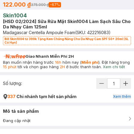
122.000 ₫
375.000 ₫
-
67
%
Skin1004
[HSD 02/2024] Sữa Rửa Mặt Skin1004 Làm Sạch Sâu Cho
Da Nhạy Cảm 125ml
Madagascar Centella Ampoule Foam
(SKU:
422216083
)
Bill Skin1004 từ 399k Tặng Kem Chống Nắng Cho Da Nhạy Cảm SPF 50+ 20ml (SL
Có Hạn)
Giao Nhanh Miễn Phí 2H
Bạn muốn nhận hàng trước
16h
hôm nay (
Miễn phí
). Đặt hàng trong
15 phút
tới và chọn giao hàng
2H
ở bước thanh toán.
Xem chi tiết
Số lượng:
337
Chi nhánh tạm hết sản phẩm
Xem thêm
Mô tả sản phẩm
Đang cập nhật