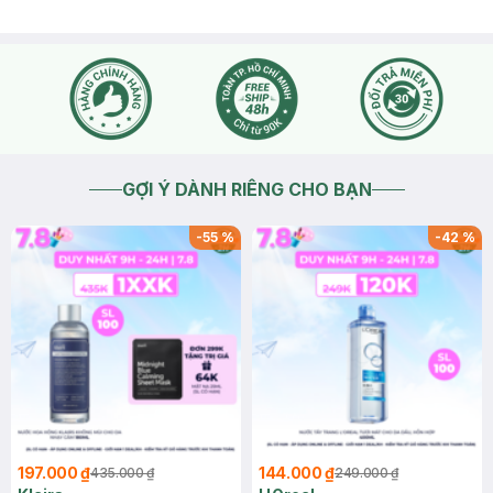
GỢI Ý DÀNH RIÊNG CHO BẠN
-
55
%
-
42
%
197.000 ₫
144.000 ₫
435.000 ₫
249.000 ₫