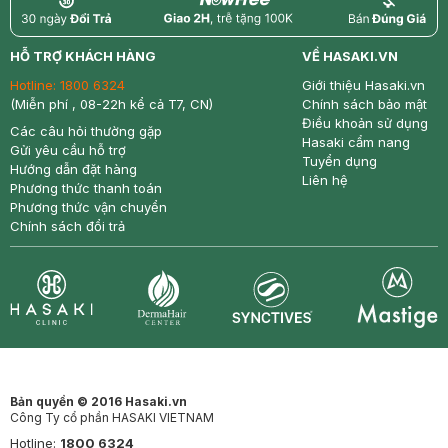
return
nowfree
price
HỖ TRỢ KHÁCH HÀNG
VỀ HASAKI.VN
Hotline:
1800 6324
Giới thiệu Hasaki.vn
(Miễn phí , 08-22h kể cả T7, CN)
Chính sách bảo mật
Điều khoản sử dụng
Các câu hỏi thường gặp
Hasaki cẩm nang
Gửi yêu cầu hỗ trợ
Tuyển dụng
Hướng dẫn đặt hàng
Liên hệ
Phương thức thanh toán
Phương thức vận chuyển
Chính sách đổi trả
Synctives
Clinic
Dermahair
Mastige
Bản quyền © 2016 Hasaki.vn
Công Ty cổ phần HASAKI VIETNAM
Hotline:
1800 6324