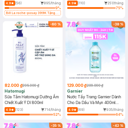
Dụng 40ml
40ml
(56)
895/tháng
(110)
251/tháng
4.9
4.9
9
%
75
%
Bill La roche-posay 399K Tặng
Gel rửa mặt da dầu nhạy cảm 50ml
(SL có hạn)
-
60
%
-
38
%
82.000 ₫
129.000 ₫
205.000 ₫
209.000 ₫
Hatomugi
Garnier
Sữa Tắm Hatomugi Dưỡng Ẩm
Nước Tẩy Trang Garnier Dành
Chiết Xuất Ý Dĩ 800ml
Cho Da Dầu Và Mụn 400ml
(Mới)
(123)
714/tháng
(69)
935/tháng
4.9
4.9
52
%
64
%
-
35
%
-
42
%