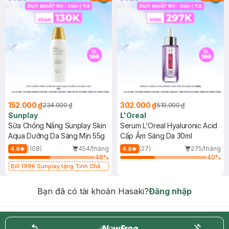
152.000 ₫
302.000 ₫
234.000 ₫
519.000 ₫
Sunplay
L'Oreal
Sữa Chống Nắng Sunplay Skin
Serum L'Oreal Hyaluronic Acid
Aqua Dưỡng Da Sáng Mịn 55g
Cấp Ẩm Sáng Da 30ml
(108)
454/tháng
(27)
275/tháng
4.9
4.9
48
%
40
%
Bill 199K Sunplay tặng Tinh Chất
Chống Nắng 7g trị giá 30K (SL có
hạn)
Bạn đã có tài khoản Hasaki?
Đăng nhập