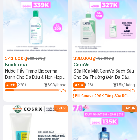
343.000 ₫
338.000 ₫
560.000 ₫
490.000 ₫
Bioderma
CeraVe
Nước Tẩy Trang Bioderma
Sữa Rửa Mặt CeraVe Sạch Sâu
Dành Cho Da Dầu & Hỗn Hợp
Cho Da Thường Đến Da Dầu
500ml
473ml
(228)
698/tháng
(116)
1.5k/tháng
4.9
4.9
17
%
4
%
Bill Cerave 299K Tặng Sữa Rửa
Mặt Cerave 30ml (SL có hạn)
-
53
%
-
42
%