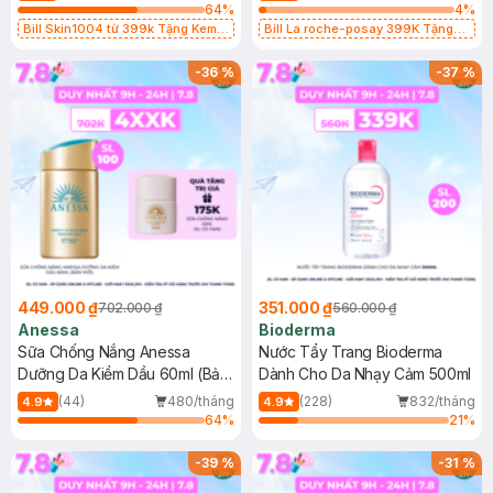
64
%
4
%
Bill Skin1004 từ 399k Tặng Kem
Bill La roche-posay 399K Tặng
Chống Nắng Cho Da Nhạy Cảm
Gel rửa mặt da dầu nhạy cảm 50ml
SPF 50+ 20ml (SL Có Hạn)
(SL có hạn)
-
36
%
-
37
%
449.000 ₫
351.000 ₫
702.000 ₫
560.000 ₫
Anessa
Bioderma
Sữa Chống Nắng Anessa
Nước Tẩy Trang Bioderma
Dưỡng Da Kiềm Dầu 60ml (Bản
Dành Cho Da Nhạy Cảm 500ml
Mới)
(44)
480/tháng
(228)
832/tháng
4.9
4.9
64
%
21
%
-
39
%
-
31
%